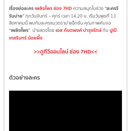
เรื่องย่อละคร
เพลิงไพร ช่อง 7HD
“ละครรี
ความสนุกในช่วง
รันบ่าย”
ทุกวันจันทร์ – ศุกร์ เวลา 14.20 น. เริ่มวันพุธที่ 13
สิงหาคมนี้ พบกับละครแนวดราม่าแอ็กชั่น คุณภาพคับจอ
“เพลิงไพร”
เ
อส กันตพงศ์ บำรุงรักษ์
ปูเป้
นำแสดงโดย
กับ
เกศรินทร์ น้อยผึ้ง
>>ดูทีวีออนไลน์ ช่อง 7HD<<
ตัวอย่างละคร