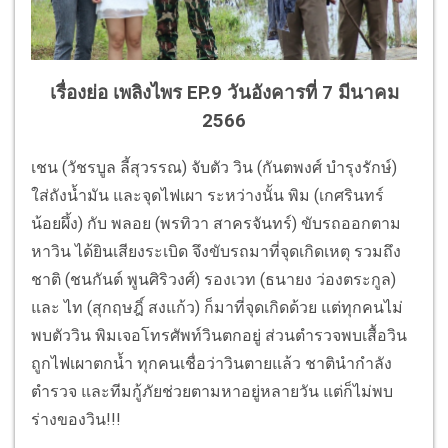
เรื่องย่อ เพลิงไพร EP.9 วันอังคารที่ 7 มีนาคม
2566
เชน (วัชรบูล ลี้สุวรรณ) จับตัว วิน (กันตพงศ์ บำรุงรักษ์)
ใส่ถังน้ำมัน และจุดไฟเผา ระหว่างนั้น พิม (เกศรินทร์
น้อยผึ้ง) กับ พลอย (พรทิวา สาครจันทร์) ขับรถออกตาม
หาวิน ได้ยินเสียงระเบิด จึงขับรถมาที่จุดเกิดเหตุ รวมถึง
ชาติ (ชนกันต์ พูนศิริวงศ์) รองเวท (ธนายง ว่องตระกูล)
และ ไท (สุกฤษฎิ์ สงแก้ว) ก็มาที่จุดเกิดด้วย แต่ทุกคนไม่
พบตัววิน พิมเจอโทรศัพท์วินตกอยู่ ส่วนตำรวจพบเสื้อวิน
ถูกไฟเผาตกน้ำ ทุกคนเชื่อว่าวินตายแล้ว ชาตินำกำลัง
ตำรวจ และทีมกู้ภัยช่วยตามหาอยู่หลายวัน แต่ก็ไม่พบ
ร่างของวิน!!!