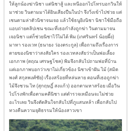
ให้ลูกน้องฆ่านิชา แต่นิชาสู้ และหนีออกไปโทรบอกวินให้
มาช่วย วินตามมาได้ยินเสียงปืนในป่า จึงวิ่งเข้าไปช่วย แต่
เชนตามล่าตัวนิชาจนเจอ แล้วใช้ธนูยิงนิชา นิชาใช้มือถือ
แอบถ่ายคลิปเชน ขณะที่เธอกำลังถูกฆ่า วินตามมาจน
เจอนิชา แต่ก็ช่วยนิชาไว้ไม่ได้ พิม (เกศรินทร์ น้อยผึ้ง)
มาหา รองเวท (ธนายง ว่องตระกูล) เพื่อถามถึงเรื่องการ
ตายของนิชาว่าสงสัยใคร รองเวทสงสัยว่าเป็นพ่อเลี้ยง
เอกภาพ (ตฤณ เศรษฐโชค) พิมจึงกลับไปถามพ่อที่บ้าน
แต่เอกภาพบอกว่าเขาไม่เกี่ยวข้อง นิชาเข้าฝัน ไม้ (สมิต
พงศ์ สกุลพงศ์ชัย) เรื่องสร้อยที่หล่นหาย ตอนที่เธอถูกฆ่า
ไม้จึงชวน ไท (สุกฤษฎิ์ สงแก้ว) ออกตามหาสร้อย เมื่อวิน
ไปโรงพักเพื่อตามคดีนิชา แต่ตำรวจเหมือนจะไม่ช่วย
อะไรเลย วินจึงตัดสินใจกลับไปที่ภูแสนหล้า เพื่อกลับไป
ทวงคืนความยุติธรรมให้น้องสาวเขา