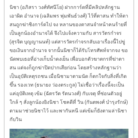
นิชา (อภิสรา วงศ์ทัศนีโย) ฝากการ์ดที่มีคลิปหลักฐาน
เอาผิด อำนาจ (เฉลิมพร พุ่มพันธ์วงศ์) ไว้ที่ตาสน ทำให้ตา
สนถูกฆ่าชิงการ์ดไป จง หลานของตาสนจำหน้าคนร้ายที่
เป็นลูกน้องอำนาจได้ จึงไปแจ้งความกับ สารวัตรกำจร
(สุรจิต บุญญานนท์) แต่สารวัตรกำจรกลับเอาเรื่องนี้ไปขู่
ขอเงินจากอำนาจ จากนั้นนิชาก็ได้รับโทรศัพท์จากจง ขอ
นัดพบเธอที่อ่างเก็บน้ำดงเย็น เพื่อบอกตัวฆาตกรที่ฆ่าตา
สน แต่จงก็ถูกฆ่าปิดปากเสียก่อน โดยสร้างหลักฐานว่า
เป็นอุบัติเหตุรถชน เมื่อนิชามาตามนัด ก็ตกใจกับสิ่งที่เกิด
ขึ้น รองเวท (ธนายง ว่องตระกูล) ไม่เชื่อว่าเรื่องนี้จะเป็น
แค่อุบัติเหตุ เข้ม (ฉัตรวัต รัตนวงศ์) กับเจตุ ที่ซ่อนตัวอยู่
ใกล้ ๆ สั่งลูกน้องยิงนิชา โชคดีที่ วิน (กันตพงศ์ บำรุงรักษ์)
ตามมาช่วยนิชาไว้ และพากันหนี แต่เข้มก็ยังตามล่านิชา
กับวิน