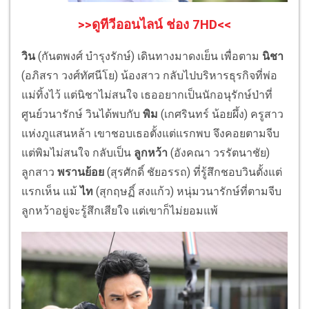
>>ดูทีวีออนไลน์ ช่อง 7HD<<
วิน
(กันตพงศ์ บำรุงรักษ์) เดินทางมาดงเย็น เพื่อตาม
นิชา
(อภิสรา วงศ์ทัศนีโย)
น้องสาว กลับไปบริหารธุรกิจที่พ่อ
แม่ทิ้งไว้ แต่นิชาไม่สนใจ เธออยากเป็นนักอนุรักษ์ป่าที่
ศูนย์วนารักษ์ วินได้พบกับ
พิม
(เกศรินทร์ น้อยผึ้ง) ครูสาว
แห่งภูแสนหล้า เขาชอบเธอตั้งแต่แรกพบ จึงคอยตามจีบ
แต่พิมไม่สนใจ กลับเป็น
ลูกหว้า
(อังคณา วรรัตนาชัย)
ลูกสาว
พรานย้อย
(สุรศักดิ์ ชัยอรรถ) ที่รู้สึกชอบวินตั้งแต่
แรกเห็น แม้
ไท
(สุกฤษฏิ์ สงแก้ว)
หนุ่มวนารักษ์ที่ตามจีบ
ลูกหว้าอยู่จะรู้สึกเสียใจ แต่เขาก็ไม่ยอมแพ้