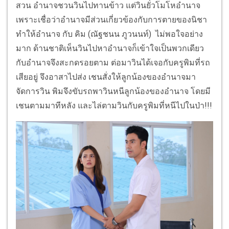
สวน อำนาจชวนวินไปทานข้าว แต่วินยั่วโมโหอำนาจ
เพราะเชื่อว่าอำนาจมีส่วนเกี่ยวข้องกับการตายของนิชา
ทำให้อำนาจ กับ คิม (ณัฐชนน ภูวนนท์) ไม่พอใจอย่าง
มาก ด้านชาติเห็นวินไปหาอำนาจก็เข้าใจเป็นพวกเดียว
กับอำนาจจึงสะกดรอยตาม ต่อมาวินได้เจอกับครูพิมที่รถ
เสียอยู่ จึงอาสาไปส่ง เชนสั่งให้ลูกน้องของอำนาจมา
จัดการวิน พิมจึงขับรถพาวินหนีลูกน้องของอำนาจ โดยมี
เชนตามมาทีหลัง และไล่ตามวินกับครูพิมที่หนีไปในป่า!!!