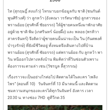
ไท (สุกฤษฎิ์ สงแก้ว) โทรมาบอกข้อมูลกับ ชาติ (ชนกันต์
พูนศิริวงศ์) ว่า ลูกหว้า (อังคณา วรรัตนาชัย) ลูกสาวของ
พรานย้อย (สุรศักดิ์ ชัยอรรถ) ให้ผู้ชายคนหนึ่งมาพักอาศัย
อยู่ด้วย ชาติ พิม (เกศรินทร์ น้อยผึ้ง) และ พลอย (พรทิวา
สาครจันทร์) จึงคิดว่าผู้ชายคนนั้นน่าจะเป็น วิน (กันตพงศ์
บำรุงรักษ์) ที่ยังมีชีวิตอยู่ ทั้งหมดจึงเดินทางไปที่บ้าน
พรานย้อย (สุรศักดิ์ ชัยอรรถ) แต่พรานย้อย กับ ลูกหว้า พา
วิน หนีออกไปทางหลังบ้าน พิมคิดว่าที่วินซ่อนตัวเพราะ
ต้องการจะตามล่า เชน (วัชรบูล ลี้สุวรรณ)
เรื่องราวจะเป็นอย่างไรต่อไป ติดตามได้ในละคร “เพลิง
ไพร” (ตอนที่ 10) วันจันทร์ที่ 13 มีนาคมนี้ และติดตาม
ชมความสนุกของละครได้ทุกวันจันทร์ อังคาร เวลา
20.30 น. ทางช่อง 7HD ดูทีวีกด 35