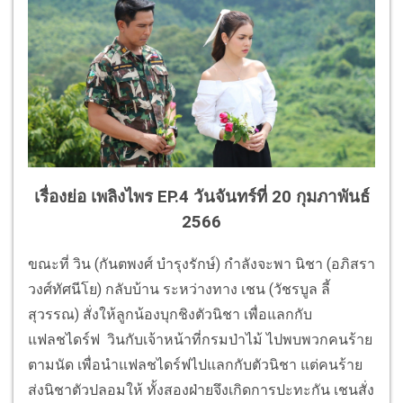
เรื่องย่อ เพลิงไพร EP.4 วันจันทร์ที่ 20 กุมภาพันธ์
2566
ขณะที่ วิน (กันตพงศ์ บำรุงรักษ์) กำลังจะพา นิชา (อภิสรา
วงศ์ทัศนีโย) กลับบ้าน ระหว่างทาง เชน (วัชรบูล ลี้
สุวรรณ) สั่งให้ลูกน้องบุกชิงตัวนิชา เพื่อแลกกับ
แฟลชไดร์ฟ วินกับเจ้าหน้าที่กรมป่าไม้ ไปพบพวกคนร้าย
ตามนัด เพื่อนำแฟลชไดร์ฟไปแลกกับตัวนิชา แต่คนร้าย
ส่งนิชาตัวปลอมให้ ทั้งสองฝ่ายจึงเกิดการปะทะกัน เชนสั่ง