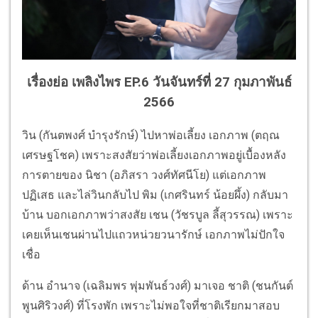
เรื่องย่อ เพลิงไพร EP.6 วันจันทร์ที่ 27 กุมภาพันธ์
2566
วิน (กันตพงศ์ บำรุงรักษ์) ไปหาพ่อเลี้ยง เอกภาพ (ตฤณ
เศรษฐโชค) เพราะสงสัยว่าพ่อเลี้ยงเอกภาพอยู่เบื้องหลัง
การตายของ นิชา (อภิสรา วงศ์ทัศนีโย) แต่เอกภาพ
ปฏิเสธ และไล่วินกลับไป พิม (เกศรินทร์ น้อยผึ้ง) กลับมา
บ้าน บอกเอกภาพว่าสงสัย เชน (วัชรบูล ลี้สุวรรณ) เพราะ
เคยเห็นเชนผ่านไปแถวหน่วยวนารักษ์ เอกภาพไม่ปักใจ
เชื่อ
ด้าน อำนาจ (เฉลิมพร พุ่มพันธ์วงศ์) มาเจอ ชาติ (ชนกันต์
พูนศิริวงศ์) ที่โรงพัก เพราะไม่พอใจที่ชาติเรียกมาสอบ