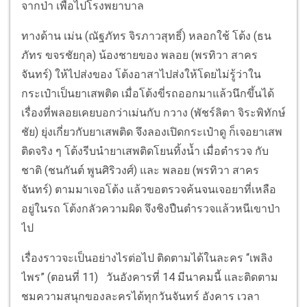
จากป่า เพื่อไปโรงพยาบาล
ทางด้าน เม่น (ณัฐภัทร จิรภาวสุทธิ์) หลอกใช้ โต้ง (ธน
ภัทร ขจรชัยกุล) น้องชายของ พลอย (พรทิวา สาคร
จันทร์) ให้ไปส่งของ โต้งอาสาไปส่งให้โดยไม่รู้ว่าใน
กระเป๋าเป็นยาเสพติด เมื่อโต้งขี่รถออกมาแล้วนึกขึ้นได้
เรื่องที่พลอยเคยบอกว่าเม่นกับ กวาง (พัชร์ลิตา จิระพิทักษ์
ชัย) ยุ่งเกี่ยวกับยาเสพติด จึงลองเปิดกระเป๋าดู ก็เจอยาเสพ
ติดจริง ๆ โต้งรีบนำยาเสพติดโยนทิ้งน้ำ เมื่อตำรวจ กับ
ชาติ (ชนกันต์ พูนศิริวงศ์) และ พลอย (พรทิวา สาคร
จันทร์) ตามมาเจอโต้ง แล้วขอตรวจค้นจนเจอยาที่เหลือ
อยู่ในรถ โต้งกลัวความผิด จึงชิงปืนตำรวจแล้วหนีเขาป่า
ไป
เรื่องราวจะเป็นอย่างไรต่อไป ติดตามได้ในละคร “เพลิง
ไพร” (ตอนที่ 11) วันอังคารที่ 14 มีนาคมนี้ และติดตาม
ชมความสนุกของละครได้ทุกวันจันทร์ อังคาร เวลา