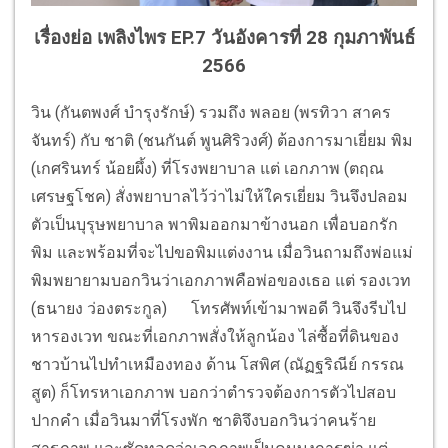
เรื่องย่อ เพลิงไพร EP.7 วันอังคารที่ 28 กุมภาพันธ์
2566
วิน (กันตพงศ์ บำรุงรักษ์) รวมถึง พลอย (พรทิวา สาคร
จันทร์) กับ ชาติ (ชนกันต์ พูนศิริวงศ์) ต้องการมาเยี่ยม พิม
(เกศรินทร์ น้อยผึ้ง) ที่โรงพยาบาล แต่ เอกภาพ (ตฤณ
เศรษฐโชค) สั่งพยาบาลไว้ว่าไม่ให้ใครเยี่ยม วินจึงปลอม
ตัวเป็นบุรุษพยาบาล พาพิมออกมาข้างนอก เพื่อบอกรัก
พิม และพร้อมที่จะไปขอพิมแต่งงาน เมื่อวินถามถึงพ่อแม่
พิมพยายามบอกวินว่าเอกภาพคือพ่อของเธอ แต่ รองเวท
(ธนายง ว่องตระกูล) โทรศัพท์เข้ามาพอดี วินจึงรีบไป
หารองเวท ขณะที่เอกภาพสั่งให้ลูกน้อง ไล่ซื้อที่ดินของ
ชาวบ้านไปทำเหมืองทอง ด้าน โสพิศ (ณัฏฐริณีย์ กรรณ
สูต) ก็โทรหาเอกภาพ บอกว่าตำรวจต้องการตัวไปสอบ
ปากคำ เมื่อวินมาที่โรงพัก ชาติจึงบอกวินว่าคนร้าย