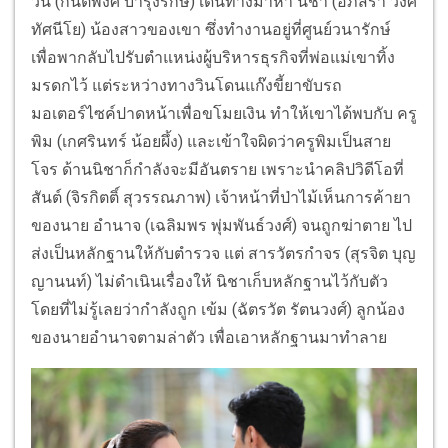
วิน (กันตพงศ์ บำรุงรักษ์) เดินทางมาหา นิชา (อภิสรา วงศ์
ทัศนีโย) น้องสาวของเขา ซึ่งทำงานอยู่ที่ศูนย์วนารักษ์
เพื่อพากลับไปรับตำแหน่งผู้บริหารธุรกิจที่พ่อแม่เขาทิ้ง
มรดกไว้ แต่ระหว่างทางวินโดนแก๊งขี้ยาขับรถ
มอเตอร์ไซค์ปาดหน้าเพื่อขโมยเงิน ทำให้เขาได้พบกับ ครู
พิม (เกศรินทร์ น้อยผึ้ง) และเข้าใจผิดว่าครูพิมเป็นสาย
โจร ด้านนิชาก็กำลังจะมีอันตราย เพราะนำคลิปวิดีโอที่
สันต์ (จิรกิตติ์ สุวรรณภาพ) เจ้าหน้าที่ป่าไม้เห็นการค้ายา
ของนาย อำนาจ (เฉลิมพร พุ่มพันธ์วงศ์) จนถูกฆ่าตาย ไป
ส่งเป็นหลักฐานให้กับตำรวจ แต่ สารวัตรกำจร (สุรจิต บุญ
ญานนท์) ไม่ดำเนินเรื่องให้ นิชาเก็บหลักฐานไว้กับตัว
โดยที่ไม่รู้เลยว่ากำลังถูก เข้ม (ฉัตรวัต รัตนวงศ์) ลูกน้อง
ของนายอำนาจตามล่าตัว เพื่อเอาหลักฐานมาทำลาย