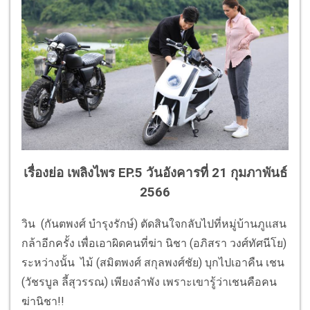
เรื่องย่อ เพลิงไพร EP.5 วันอังคารที่ 21 กุมภาพันธ์
2566
วิน (กันตพงศ์ บำรุงรักษ์) ตัดสินใจกลับไปที่หมู่บ้านภูแสน
กล้าอีกครั้ง เพื่อเอาผิดคนที่ฆ่า นิชา (อภิสรา วงศ์ทัศนีโย)
ระหว่างนั้น ไม้ (สมิตพงศ์ สกุลพงศ์ชัย) บุกไปเอาคืน เชน
(วัชรบูล ลี้สุวรรณ) เพียงลำพัง เพราะเขารู้ว่าเชนคือคน
ฆ่านิชา!!