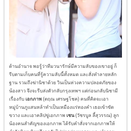
ด้านอำนาจ พอรู้ว่าทีมวนารักษ์มีความลับของเขาอยู่ ก็
รีบตามเก็บคนที่รู้ความลับนี้ทั้งหมด และสั่งทำลายหลัก
ฐาน รวมถึงฆ่านิชาด้วย วินเป็นห่วงความปลอดภัยของ
น้องสาว จึงจะรีบส่งตัวกลับกรุงเทพฯ แต่ก่อนกลับนิชามี
เรื่องกับ
เอกภาพ
(ตฤณ เศรษฐโชค) คนที่คิดจะเอา
หมู่บ้านภูแสนหล้าทำเป็นเหมืองแร่ทองคำ เธอเข้าขัด
ขวาง และเอาคลิปขู่เอกภาพ
เชน
(วัชรบูล ลี้สุวรรณ) ลูก
น้องคนสำคัญของเอกภาพ ได้รับคำสั่งจากเอกภาพให้