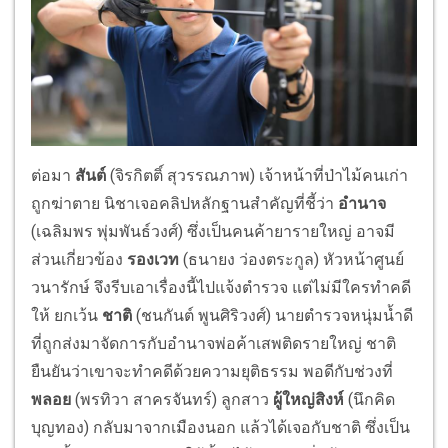
ต่อมา
สันต์
(จิรกิตติ์ สุวรรณภาพ) เจ้าหน้าที่ป่าไม้คนเก่า
ถูกฆ่าตาย นิชาเจอคลิปหลักฐานสำคัญที่ชี้ว่า
อำนาจ
(เฉลิมพร พุ่มพันธ์วงศ์) ซึ่งเป็นคนค้ายารายใหญ่ อาจมี
ส่วนเกี่ยวข้อง
รองเวท
(ธนายง ว่องตระกูล) หัวหน้าศูนย์
วนารักษ์ จึงรีบเอาเรื่องนี้ไปแจ้งตำรวจ แต่ไม่มีใครทำคดี
ให้ ยกเว้น
ชาติ
(ชนกันต์ พูนศิริวงศ์) นายตำรวจหนุ่มน้ำดี
ที่ถูกส่งมาจัดการกับอำนาจพ่อค้าเสพติดรายใหญ่ ชาติ
ยืนยันว่าเขาจะทำคดีด้วยความยุติธรรม พอดีกับช่วงที่
พลอย
(พรทิวา สาครจันทร์)
ลูกสาว
ผู้ใหญ่สิงห์
(นึกคิด
บุญทอง) กลับมาจากเมืองนอก แล้วได้เจอกับชาติ ซึ่งเป็น