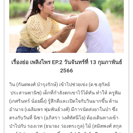
เรื่องย่อ เพลิงไพร EP.2 วันจันทร์ที่ 13 กุมภาพันธ์
2566
วิน (กันตพงศ์ บำรุงรักษ์) เข้าไปช่วยเข่ง (ด.ช.สุกัลย์
ประสานพานิช) เด็กที่กำลังตกเขาไว้ได้ทัน ทำให้ ครูพิม
(เกศรินทร์ น้อยผึ้ง) รู้สึกดีและเปิดใจกับวินมากขึ้น ด้าน
อำนาจ (เฉลิมพร พุ่มพันธ์วงศ์) มีการนัดส่งยาในป่า ซึ่ง
ตรงกับวันที่ นิชา (อภิสรา วงศ์ทัศนีโย) ต้องเดินทางเข้า
ป่าไปกับ รองเวท (ธนายง ว่องตระกูล) ไม้ (สมิตพงศ์ สกุล