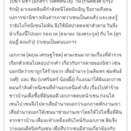
ไปฆ่า นิชา (อภิสรา วงศ์ทัศนีโย) วิน (กันตพงศ์ บำรุง
รักษ์) มาเจอหลินที่กำลังหนีโดยบังเอิญ จึงถามถึงคน
บงการฆ่านิชา หลินสารภาพว่าเชนเป็นคนสั่ง และเธอรู้
ว่ายังไงก็หนีเชนไม่พ้น จึงใช้มีดปาดคอฆ่าตัวตาย วินจึง
นำเรื่องนี้ไปบอก รองเวท (ธนายง ว่องตระกูล) กับ ไท (สุก
ฤษฏิ์ สงแก้ว) ว่าเชนเป็นคนบงการ
เอกภาพ (ตฤณ เศรษฐโชค) ตามเชนมาถามเรื่องที่ตำรวจ
เรียกตัวเชนไปสอบปากคำ เกี่ยวกับการตายของนิชา เชน
บอกปัดว่าเขาถูกใส่ร้ายจาก เสี่ยอำนาจ (เฉลิมพร พุ่มพันธ์
วงศ์) และ พิม (เกศรินทร์ น้อยผึ้ง) ก็แอบมาได้ยินเอกภาพ
ตอนกำลังตำหนิเชนที่ทำนอกเหนือคำสั่ง เรื่องไปทำร้าย
ชาวบ้านเพื่อซื้อที่ดินพอดี เอกภาพตบหน้าเชน ก่อนไล่
เชนไป เชนจึงไปหาเสี่ยอำนาจบอกว่าเอกภาพพักงานเขา
เสี่ยอำนาจบอกให้เชนมาช่วยงานเขาโดยให้ไปไล่ซื้อที่ดิน
จากชาวบ้าน เพื่อจะทำเหมืองทับไลน์กับเอกภาพ พิมจึง
วางแผนตีสนิทกับเชน เพื่อสืบว่าเชนมีส่วนเกี่ยวข้องกับ