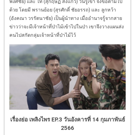
พงศ์ชัย) และ ไท (สุกฤษฏิ์ สงแก้ว) วินรู้เข้า จึงขอตามไป
ด้วย โดยมี พรานย้อย (สุรศักดิ์ ชัยอรรถ) และ ลูกหว้า
(อังคณา วรรัตนาชัย) เป็นผู้นำทาง เมื่ออำนาจรู้จากสาย
ข่าวว่าจะมีเจ้าหน้าที่ป่าไม้เข้าไปในป่า เขาจึงวางแผนส่ง
คนไปสกัดกลุ่มเจ้าหน้าที่ป่าไม้ไว้
เรื่องย่อ เพลิงไพร EP.3 วันอังคารที่ 14 กุมภาพันธ์
2566