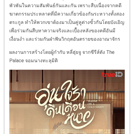
พัวพันในความสัมพันธ์กันและกัน เพราะสืบเนื่องจากคดี
ฆาตกรรมประหลาดที่มีความเกี่ยวข้องกันระหวางทั้งสอง
ตระกูล ทำให้พวกเขาต้องมาเป็นคู่หูต่างขั้วกันโดยบังเอิญ
เพื่อร่วมกันสืบหาความจริงและเบื้องหลังของคดีอันมี
เงื่อนงำ และร่วมกันฝ่าฟันวิกฤตอันตรายของอาณาจักร
ผลงานการสร้างโดยผู้กำกับ หลี่ฮุ่ยจู จากซีรีส์ดัง The
Palace จอมนางทะลุมิติ