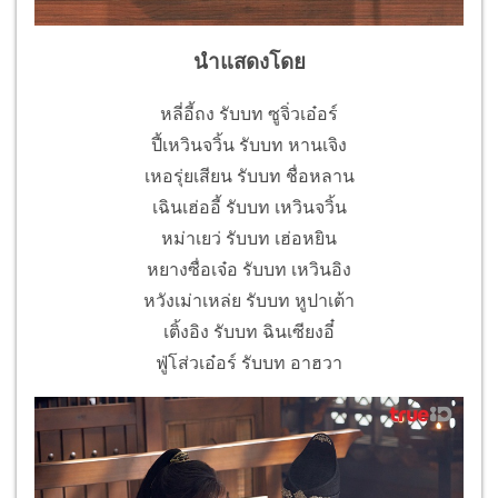
นำแสดงโดย
หลี่อี้ถง รับบท ซูจิ่วเอ๋อร์
ปี้เหวินจวิ้น รับบท หานเจิง
เหอรุ่ยเสียน รับบท ชื่อหลาน
เฉินเฮ่ออี้ รับบท เหวินจวิ้น
หม่าเยว่ รับบท เฮ่อหยิน
หยางซื่อเจ๋อ รับบท เหวินอิง
หวังเม่าเหล่ย รับบท หูปาเต้า
เติ้งอิง รับบท ฉินเซียงอี๋
ฟู่โส่วเอ๋อร์ รับบท อาฮวา