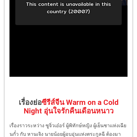
เรื่องย่อ
ซีรีส์จีน Warm on a Cold
Night อุ่นใจรักคืนเดือนหนาว
เรื่องราวระหว่าง ซูจิ่วเอ๋อร์ ผู้พิทักษ์หญิง ผู้เย็นชาแห่งเฉีย
นกั๋ว กับ หานเจิง นายน้อยผู้อบอุ่นแห่งตระกูลฉี ต้องมา