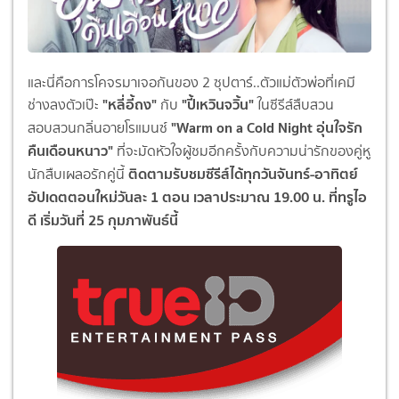
และนี่คือการโคจรมาเจอกันของ 2 ซุปตาร์..ตัวแม่ตัวพ่อที่เคมี
"หลี่อี้ถง"
"ปี้เหวินจวิ้น"
ช่างลงตัวเป๊ะ
กับ
ในซีรีส์สืบสวน
"Warm on a Cold Night อุ่นใจรัก
สอบสวนกลิ่นอายโรแมนซ์
คืนเดือนหนาว"
ที่จะมัดหัวใจผู้ชมอีกครั้งกับความน่ารักของคู่หู
ติดตามรับชมซีรีส์ได้ทุกวันจันทร์-อาทิตย์
นักสืบเผลอรักคู่นี้
อัปเดตตอนใหม่วันละ 1 ตอน เวลาประมาณ 19.00 น. ที่ทรูไอ
ดี เริ่มวันที่ 25 กุมภาพันธ์นี้