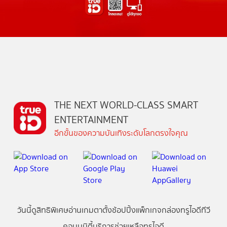
THE NEXT WORLD-CLASS SMART
ENTERTAINMENT
อีกขั้นของความบันเทิงระดับโลกตรงใจคุณ
วันนี้
ดู
สิทธิพิเศษ
อ่าน
เกม
ตาตั้ง
ช้อปปิ้ง
แพ็กเกจ
กล่องทรูไอดีทีวี
คอมมูนิตี้
บริการช่วยเหลือทรูไอดี