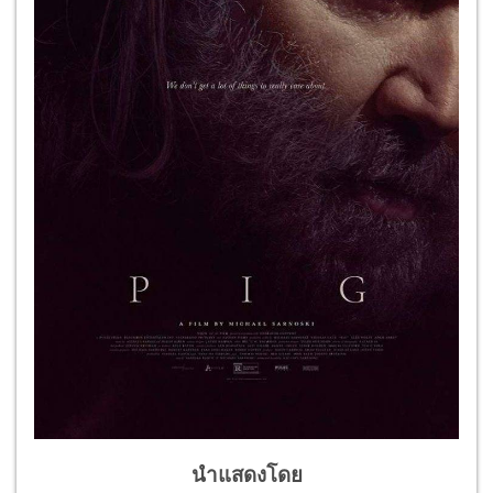
นำแสดงโดย