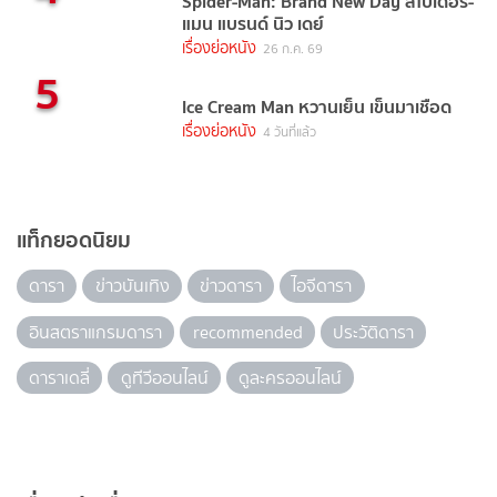
Spider-Man: Brand New Day สไปเดอร์-
แมน แบรนด์ นิว เดย์
เรื่องย่อหนัง
26 ก.ค. 69
5
Ice Cream Man หวานเย็น เข็นมาเชือด
เรื่องย่อหนัง
4 วันที่แล้ว
แท็กยอดนิยม
ดารา
ข่าวบันเทิง
ข่าวดารา
ไอจีดารา
อินสตราแกรมดารา
recommended
ประวัติดารา
ดาราเดลี่
ดูทีวีออนไลน์
ดูละครออนไลน์