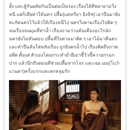
ยั้ง และสู้กันผลัดกันเป็นต่อเป็นรอง เรืองได้ทีพยายามวิ่ง
หนี แต่ก็เสียท่าให้นคร ปลื้ม(แคทรียา อิงลิช) เอาปืนมายิง
สะกัดนครไว้แล้วให้เรืองหนีไป นครวิ่งตามเรืองไปติด ๆ
จนเรืองจนมุมที่ท่าน้ำ เรืองถามว่าแค้นเคืองอะไรนัก
นครยังไม่ทันตอบ ปลื้มที่วิ่งตามมาติด ๆ เอาไม้มาตีนคร
และทำปืนลั่นใส่หลังเรือง ถูกยิงตกน้ำไป เรืองคิดถึงภาพ
อดีต ตั้งแต่ ตัวเองโดนกระทำย่ำยีเอาขี้วัวขี้ควายกรอก
ปาก แล้วนึกถึงตอนที่ช่วยปลื้มจากโจร และเจอ เอม(โบว์-
แวนดา)ครั้งแรกและตกหลุมรัก