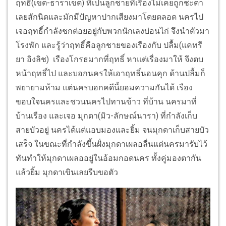
ฤทธิ์(เขต-ธาราเขต) ที่เป็นลูกชายที่เรืองไม่เคยถูกชะตา
เลยสักนิดและมักมีปัญหาปากเสียงมาโดยตลอด นครไป
เจอฤทธิ์กำลังชกต่อยอยู่กับพวกนักเลงบ่อนไก่ จึงนำตัวมา
โรงพัก และรู้ว่าฤทธิ์คือลูกชายของเรืองกับ ปลื้ม(แคทรี
ยา อิงลิช) เรืองโกรธมากที่ฤทธิ์ หาแต่เรื่องมาให้ จึงตบ
หน้าฤทธิ์ไป และบอกนครให้เอาฤทธิ์นอนคุก ด้านปลื้มก็
พยายามห้าม แต่นครบอกคดีนี้ยอมความกันได้ เรือง
ขอบใจนครและชวนนครไปทานข้าว ที่บ้าน นครมาที่
บ้านเรือง และเจอ มุกดา(มิว-ลักษณ์นารา) ที่กำลังเก็บ
สายบัวอยู่ นครได้แต่แอบมองและยิ้ม จนมุกดาเก็บสายบัว
เสร็จ ในขณะที่กำลังขึ้นฝั่งมุกดาเผลอลื่นแต่นครมารับไว้
ทันทำให้มุกดาเผลออยู่ในอ้อมกอดนคร ทั้งคู่มองตากัน
แล้วยิ้ม มุกดาเขินเลยรีบขอตัว