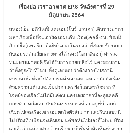
เรื่องย่อ เวราอาฆาต EP.8 วันอังคารที่ 29
มิถุนายน 2564
สนอง(เอ็ม-อภินันท์) และเอม(โบว์-แวนดา) เดินทางมาตา
มหาเรืองเพื่อที่จะเอาผิด เอมแค้น เรือง(เคลลี่-ธนะพัฒน์)
กับ ปลื้ม(แคทรียา อิงลิช) มาก ในระหว่าที่สนองขับรถมา
กับเอมรถดันเสียกลางทางได้ นคร(โอม-อัชชา) ตำรวจ
หนุ่มผ่านมาพอดี จึงได้รับการช่วยเหลือไว้ นครสอบถาม
ว่าทั้งคู่จะไปที่ไหน ทั้งคู่เลยตอบว่าต้องการไปสถานี
ตำรวจ เพื่อที่จะไปจัดการคดี ของเอม เอมเล่านึกถึงเรือง
ด้วยความแค้นและเจ็บปวด นครฟังก็แอบตกใจมาก ที่
โจทย์ของเรืองไม่ได้มีแค่ตน นครเลยอาสาที่จะดูแลคดี
และช่วยเหลือเอม กับสนอง ระหว่างที่เอมอยู่ที่นี่ เอมก็
เฉียดไปเจอเรืองเข้า เอมตกใจตัวสั่นมาก และรีบหลบหนี
ไป เรืองที่เหมือนจะเห็นเอม แต่พอหันไปมองก็ไม่พบ เรือง
เลยคิดว่า แค่ตาฝาด ด้านเรืองเองก็เริ่มทำตัวเหินห่างจาก