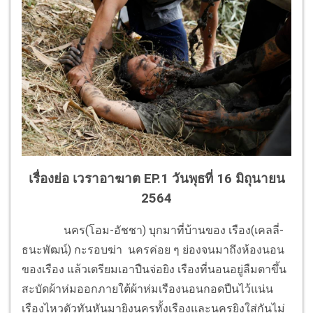
เรื่องย่อ เวราอาฆาต EP.1 วันพุธที่ 16 มิถุนายน
2564
นคร(โอม-อัชชา) บุกมาที่บ้านของ เรือง(เคลลี่-
ธนะพัฒน์) กะรอบฆ่า นครค่อย ๆ ย่องจนมาถึงห้องนอน
ของเรือง แล้วเตรียมเอาปืนจ่อยิง เรืองที่นอนอยู่ลืมตาขึ้น
สะบัดผ้าห่มออกภายใต้ผ้าห่มเรืองนอนกอดปืนไว้แน่น
เรืองไหวตัวทันหันมายิงนครทั้งเรืองและนครยิงใส่กันไม่