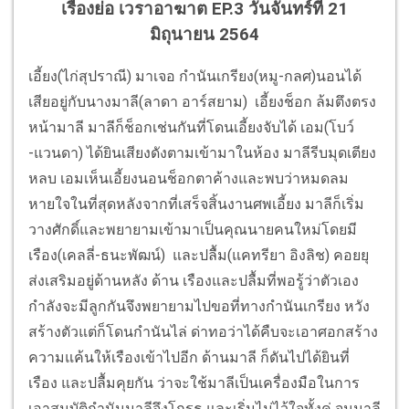
เรื่องย่อ เวราอาฆาต EP.3 วันจันทร์ที่ 21
มิถุนายน 2564
เอี้ยง(ไก่สุปราณี) มาเจอ กำนันเกรียง(หมู-กลศ)นอนได้
เสียอยู่กับนางมาลี(ลาดา อาร์สยาม) เอี้ยงช็อก ล้มตึงตรง
หน้ามาลี มาลีก็ช็อกเช่นกันที่โดนเอี้ยงจับได้ เอม(โบว์
-แวนดา) ได้ยินเสียงดังตามเข้ามาในห้อง มาลีรีบมุดเตียง
หลบ เอมเห็นเอี้ยงนอนช็อกตาค้างและพบว่าหมดลม
หายใจในที่สุดหลังจากที่เสร็จสิ้นงานศพเอี้ยง มาลีก็เริ่ม
วางศักดิ์และพยายามเข้ามาเป็นคุณนายคนใหม่โดยมี
เรือง(เคลลี่-ธนะพัฒน์) และปลื้ม(แคทรียา อิงลิช) คอยยุ
ส่งเสริมอยู่ด้านหลัง ด้าน เรืองและปลื้มที่พอรู้ว่าตัวเอง
กำลังจะมีลูกกันจึงพยายามไปขอที่ทางกำนันเกรียง หวัง
สร้างตัวแต่ก็โดนกำนันไล่ ด่าทอว่าได้คืบจะเอาศอกสร้าง
ความแค้นให้เรืองเข้าไปอีก ด้านมาลี ก็ดันไปได้ยินที่
เรือง และปลื้มคุยกัน ว่าจะใช้มาลีเป็นเครื่องมือในการ
เอาสมบัติกำนันมาลีจึงโกรธ และเริ่มไม่ไว้ใจทั้งคู่ จนมาลี