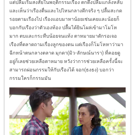
แต่ปลื้มเริ่มสงสัยในพฤติกรรมเรือง ตกดึงปลื้มแกล้งหลับ
และเห็นว่าเรืองตื่นและไปไหนกลางดึกจริง ๆ ปลื้มสะกด
รอยตามเรืองไป เรืองแอบมาหาน้อยเช่นเคยและน้อยก็
บอกกับเรืองว่าตัวเองท้อง ปลื้มได้ยินโผล่เข้ามาโมโห
มาก ตบและกระทืบน้อยจนแท้ง ตาหมายมาดักรอเจอ
เรืองที่ตลาดถามเรื่องลูกของตน แต่เรืองก็โมโหหาว่ามา
ฉีกหน้าตนกลางตลาด มุกดา(มิว-ลักษณ์นารา) ที่คอยดู
อยู่ก็เลยช่วยเหลือตาหมาย หวังว่าการช่วยเหลือครั้งนี้จะ
สามารถผ่อนกรรมให้กับเรืองได้ จอก(ธงธง) บอกว่า
กรรมใครก็กรรมมัน