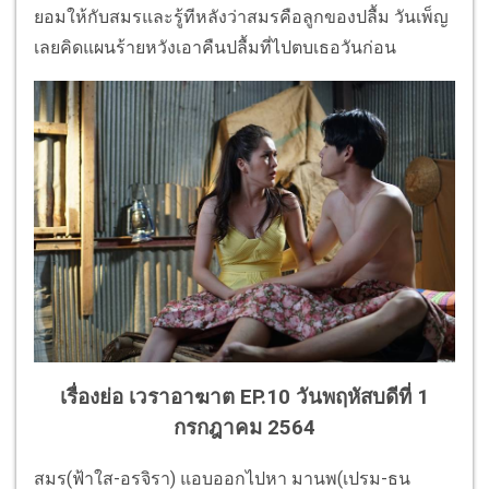
ยอมให้กับสมรและรู้ทีหลังว่าสมรคือลูกของปลื้ม วันเพ็ญ
เลยคิดแผนร้ายหวังเอาคืนปลื้มที่ไปตบเธอวันก่อน
เรื่องย่อ เวราอาฆาต EP.10 วันพฤหัสบดีที่ 1
กรกฎาคม 2564
สมร(ฟ้าใส-อรจิรา) แอบออกไปหา มานพ(เปรม-ธน