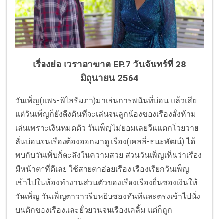
เรื่องย่อ เวราอาฆาต EP.7 วันจันทร์ที่ 28
มิถุนายน 2564
วันเพ็ญ(แพร-พิไลรัมภา)มาเล่นการพนันที่บ่อน แล้วเสีย
แต่วันเพ็ญก็ยังดึงดันที่จะเล่นจนลูกน้องของเรืองสั่งห้าม
เล่นเพราะเงินหมดตัว วันเพ็ญไม่ยอมเลยวีนแตกโวยวาย
ลั่นบ่อนจนเรืองต้องออกมาดู เรือง(เคลลี่-ธนะพัฒน์) ได้
พบกับวันเพ็บก็ตะลึงในความสวย ส่วนวันเพ็ญเห็นว่าเรือง
มีหน้าตาที่ดีเลย ใช้สายตาอ่อยเรือง เรืองเรียกวันเพ็ญ
เข้าไปในห้องทำงานส่วนตัวของเรืองเรืองยื่นซองเงินให้
วันเพ็ญ วันเพ็ญตาวาวรีบหยิบซองทันทีและตรงเข้าไปนั่ง
บนตักของเรืองและยั่วยวนจนเรืองเคลิ้ม แต่ก็ถูก