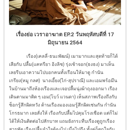
เรื่องย่อ เวราอาฆาต EP.2 วันพฤหัสบดีที่ 17
มิถุนายน 2564
เรือง(เคลลี่-ธนะพัฒน์) เมามากและสุดท้ายก็ได้
เสียกับ ปลื้ม(แคทรียา อิงลิช) รุ่งเช้าจอก(ธงธง) มาเห็น
เลยรีบเอาความไปบอกคนทั้งเรือนให้มาดู กำนัน
เกรียง(หมู กลศ) นางเอี้ยง(ไก่-สุปราณี) และเอมพร้อมึน
ในบ้านมาถึงห้องเรืองและเจอปลื้มนุ่งผ้าถุงออกมา เรือง
เดินตามมาติด ๆ เอม(โบว์ แวนดา) เห็นสภาพเรืองถึงกับ
ช็อกรู้สึกผิดหวัง ด้านเรืองมองเอมรู้สึกผิดเช่นกัน กำนัน
โกรธมาก เลยสั่งให้ เรืองกับปลื้มไปคุมโรงเชือด แต่ก็ไม่
ได้ให้เงินติดต่อไปสักบาท แถมยังกระทืบเรืองดูถูกเรือง
สารพัด เรืองปลื้มจำใจต้องไป เมื่อไปถึง ทั้งคู่ก็ตกใจกับ