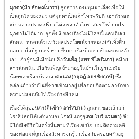
มุกดา(มิว ลักษณ์นารา)
ลูกสาวของปทุมมาเลี้ยงเพื่อให้
เป็นลูกไล่ของสมร แต่มุกดาเป็นเด็กไหวพริบดี เอาตัวรอด
เก่ง ฉลาดปราดเปรียว ไม่เกรงกลัวใคร สมรจึงทำอะไร
มุกดาไม่ได้มาก ลูกทั้ง 3 ของเรืองไม่มีใครเป็นคนดีเลย
สักคน ทุกคนล้วนหวังผลประโยชน์จากพ่อแม่กันทั้งสิ้น
ต่อมา เมื่อมีฐานะร่ำรวยขึ้นมา เรืองก็กลายเป็นคนหลงตัว
เอง เจ้าชู้จนมีเมียน้อยคือ
วันเพ็ญ(แพร พิไลรัมภา)
หม้าย
สาวนักพนัน เมื่อวันเพ็ญเข้ามาอยู่ในบ้านในฐานะเมีย
น้อยของเรือง ก็ขอเอา
คะนอง(
กฤตฎ์ อมรชัยฤกษ์)
ซึ่ง
หล่อนอ้างว่าเป็นพี่ชายเข้ามาอยู่ เพื่อคอยติดตามอารักขา
ความปลอดภัยให้เรืองด้วยอีกคน
เรืองได้สู่ขอ
นภา(ต้นข้าว อาร์สยาม)
ลูกสาวของเถ้าแก่
โรงสีใหญ่ให้แต่งงานกับโรจน์ แต่จู่ๆ
เอม โบว์ แวนดา)
ซึ่ง
มิได้เสียชีวิตในครั้งนั้นตามที่เรืองเข้าใจ เอมติดตามคดี
ของพ่อแม่ที่ถูกเรืองสังหารจนรู้ว่าเรืองกับครอบครัวอยู่