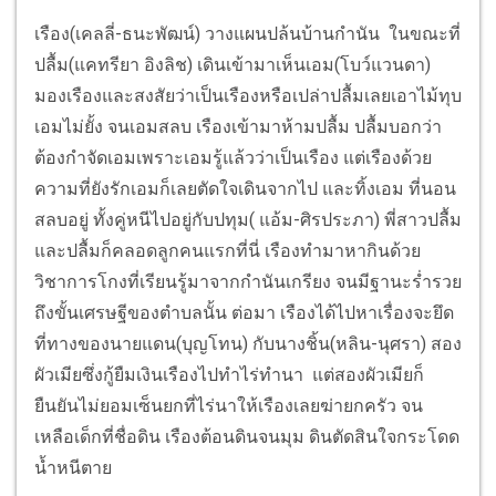
เรือง(เคลลี่-ธนะพัฒน์) วางแผนปล้นบ้านกำนัน ในขณะที่
ปลื้ม(แคทรียา อิงลิช) เดินเข้ามาเห็นเอม(โบว์แวนดา)
มองเรืองและสงสัยว่าเป็นเรืองหรือเปล่าปลื้มเลยเอาไม้ทุบ
เอมไม่ยั้ง จนเอมสลบ เรืองเข้ามาห้ามปลื้ม ปลื้มบอกว่า
ต้องกำจัดเอมเพราะเอมรู้แล้วว่าเป็นเรือง แต่เรืองด้วย
ความที่ยังรักเอมก็เลยตัดใจเดินจากไป และทิ้งเอม ที่นอน
สลบอยู่ ทั้งคู่หนีไปอยู่กับปทุม( แอ้ม-ศิรประภา) พี่สาวปลื้ม
และปลื้มก็คลอดลูกคนแรกที่นี่ เรืองทำมาหากินด้วย
วิชาการโกงที่เรียนรู้มาจากกำนันเกรียง จนมีฐานะร่ำรวย
ถึงขั้นเศรษฐีของตำบลนั้น ต่อมา เรืองได้ไปหาเรื่องจะยึด
ที่ทางของนายแดน(บุญโทน) กับนางชิ้น(หลิน-นุศรา) สอง
ผัวเมียซึ่งกู้ยืมเงินเรืองไปทำไร่ทำนา แต่สองผัวเมียก็
ยืนยันไม่ยอมเซ็นยกที่ไร่นาให้เรืองเลยฆ่ายกครัว จน
เหลือเด็กที่ชื่อดิน เรืองต้อนดินจนมุม ดินตัดสินใจกระโดด
น้ำหนีตาย