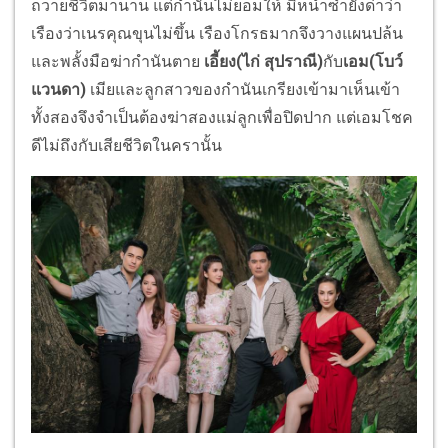
ถวายชีวิตมานาน แต่กำนันไม่ยอมให้ มิหนำซ้ำยังด่าว่า
เรืองว่าเนรคุณขุนไม่ขึ้น เรืองโกรธมากจึงวางแผนปล้น
และพลั้งมือฆ่ากำนันตาย
เอี้ยง(ไก่ สุปราณี)
กับ
เอม(โบว์
แวนดา)
เมียและลูกสาวของกำนันเกรียงเข้ามาเห็นเข้า
ทั้งสองจึงจำเป็นต้องฆ่าสองแม่ลูกเพื่อปิดปาก แต่เอมโชค
ดีไม่ถึงกับเสียชีวิตในครานั้น