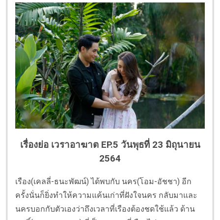
เรื่องย่อ เวราอาฆาต EP.5 วันพุธที่ 23 มิถุนายน
2564
เรือง(เคลลี่-ธนะพัฒน์) ได้พบกับ นคร(โอม-อัชชา) อีก
ครั้งนั่นก็ยิ่งทำให้ความแค้นเก่าที่ฝังใจนคร กลับมาและ
นครบอกกับตัวเองว่าถึงเวลาที่เรืองต้องชดใช้แล้ว ด้าน