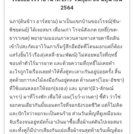
2564
นภา(ต้นข้าว อาร์สยาม) มาเป็นแขกบ้านของโรจน์(ซัน-
พิชยดนย์) ได้เจอสมร เพื่อนเก่า โรจน์สังเกต ฤทธิ์(เขต-
ธาราเขต) พยายามมองนภาลวนลามทางสายตาจึงเดิน
เข้าไปสะกัดเอาไว้นภาเริ่มรู้สึกอึดอัดที่โดนมอกแต่ก็ต้อง
แสร้งยิ้มไว้ เรือง(เคลลี่-ธนะพัฒน์) ไม่ค่อยพอใจที่ฤทธิ์
ชอบทำตัวไร้มารยาท และด้วยความที่ฤทธิ์ไม่เคยทำ
อะไรถูกใจเรืองเลยทำให้ทั้งคู่ทะเลาะกันอยู่บ่อยครั้ง สิ้น
สุดด้วยการลงไม้ลงมือกันอยู่ตลอด ด้านนคร(โอม-อัชชา)
ที่ใช้แผนหลอกให้จอก(ธงธง) และ มุกดา(มิว-ลักษณ์
นารา) มาที่โรงพัก เพื่อให้ เอม(โบว์-แวนดา) ชี้ตัว ว่าใช่
จอกคนเดียวกันมั้ยเอมตกใจที่จอกยังรอดชีวิต แต่ก็ไม่คิด
และปักใจว่าจอกจะเป็นคนร้าย ส่วนวันเพ็ญที่ดูเหมือนจะ
จับเรืองจนอยู่หมัดก็เอาเงินมาซื้อเสื้อผ้าแต่ดันไปเจอสมร
และทั้งคู่ก็มีปากเสียงกันแย่งเสื้อผ้าจนสุดท้ายวันเพ็ญต้อง