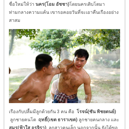
ชื่อใหม่ให้ว่า
นคร(โอม อัชชา)
โดยนครเติบโตมา
ท่ามกลางความแค้น เขารอคอยวันที่จะเอาคืนเรืองอย่าง
สาสม
เรืองกับปลื้มมีลูกด้วยกัน 3 คน คือ
โรจน์(
ซัน พิชยดนย์)
ลูกชายคนโต
ฤทธิ์(เขต ธาราเขต)
ลูกชายคนกลาง และ
สมร(ฟ้าใส อรจิรา)
ลูกสาวคนเล็ก นอกจากนั้น ยังได้ขอ