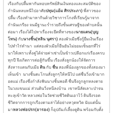
เรืองกับปลื้มพากันหอบทรัพย์สินเงินทองและสมบัติของ
กำนันหลบหนีไปอาศัย
ปทุม(แอ้ม ศิรประภา)
พี่สาวของ
ปลื้ม เรืองทำมาหากินด้วยวิชาการโกงที่เรียนรู้มาจาก
กำนันเกรียง จนมีฐานะร่ำรวยถึงขั้นเศรษฐีของตำบลนั้น
ต่อมา เรืองได้ไปหาเรื่องจะยึดที่ทางของ
นายแดน(บุญ
โทน)
กับ
นางชิ้น(หลิน นุศรา)
สองผัวเมียซึ่งกู้ยืมเงินเรือง
ไปทำไร่ทำนา แต่สองผัวเมียก็ยืนยันไม่ยอมเซ็นยกที่ไร่
นาให้เพราะทั้งคู่ได้จ่ายค่าเช่าเป็นข้าวเปลือกแก่เรืองครบ
ทุกปี จึงเกิดการต่อสู้กันขึ้น เรืองสั่งลูกน้องให้จัดการ
สังหารแดนกับเมีย
ดิน
กับ
ชื่น
สองพี่น้องลูกของทั้งสองมา
เห็นเข้า นางชิ้นตะโกนสั่งลูกๆให้หนีไป แต่ชื่นวิ่งเข้ามาก
อดแม่ เรืองซึ่งกำลังฟันนางชิ้นพอดี ชื่นจึงถูกลูกหลงตาย
ในวงแขนแม่ ส่วนดินวิ่งหนีลงบ้าน เขาหนีลัดเลาะป่าจน
ทะลุเข้าวัด หลวงพ่อในวัดช่วยชีวิตดินเอาไว้ ดินจึงรอด
ชีวิตจากการถูกเรืองตามล่าได้อย่างหวุดหวิด นับแต่นั้น
มา
หลวงพ่อปรก(อารอง)
ก็อุปถัมภ์เลี้ยงดูดิน พร้อมกับตั้ง