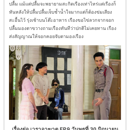
ปลื้ม แม้แต่ปลื้มจะพยายามสะกิดเรืองเท่าไหร่แต่เรืองก็
หันหลังให้ปลื้มปลื้มเจ็บช้ำน้ำใจมากแต่ก็ต้องข่มเสียง
สะอื้นไว้ รุ่งเช้าบนโต๊ะอาหาร เรืองขอไข่ลวกจากจอก
ปลื้มมองตาขวางถามเรืองทันทีว่าปกติไม่เคยทาน เรือง
ส่งสัญญาณให้จอกคอยจับตามองเรือง
เรื่องย่อ เวราอาฆาต EP.9 วันพุธที่ 30 มิถุนายน