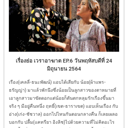
เรื่องย่อ เวราอาฆาต EP.6 วันพฤหัสบดีที่ 24
มิถุนายน 2564
เรือง(เคลลี่-ธนะพัฒน์) แอบได้เสียกับ น้อย(ผ้าแพร-
ธรัญญ่า) มาแล้วพักนึงซึ่งน้อยเป็นลูกสาวของตาหมายที่
เอาลูกสาวมาขัดดอกแต่น้อยก็ดันตกหลุมรักเรืองขึ้นมา
จริง ๆ มีอยู่คืนหนึ่ง ฤทธิ์(เขต-ธาราเขต) แอบเห็นเรือง กับ
อ่าง(เก่ง-ชัชวาล) ออกไปไหนกันตอนกลางคืน ก็เลยเผลอ
บอกกับ ปลื้ม(แคทรียา อิงลิช)ไปด้วยความที่ไม่คิดอะไร