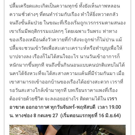
ปลื้มเครียดและเกิดเป็นความทุกข์ ทั้งยังเห็นภาพหลอน
ความชั่วต่างๆ ที่ตนทำร่วมกับเรือง ทำให้ยิ่งหวาดกลัว
จนถึงขั้นล้มป่วย ในขณะที่เรืองเริ่มถูกเวรกรรมตามสนอง
เขาเริ่มมีพฤติกรรมแปลกๆ โดยเฉพาะวันพระ ท่าทาง
ของเรืองเหมือนดั่งวัวควายที่กำลังจะถูกฆ่าก็ไม่ปาน แม้
ปลื้มจะชวนเข้าวัดเพื่อสะเดาะเคราะห์หรือทำบุญเพื่อให้
บาปจางลง เรืองก็ไม่ได้สนใจอะไร นานวันเข้าอาการก็
หนักมากขึ้นทุกที จนถึงขั้นกินนอนแบบคนปกติแทบไม่ได้
นครได้จังหวะที่จะได้สะสางความแค้นที่มีร่วมกันมา เมื่อ
เขาสามารถเข้าออกบ้านของเรืองได้อย่างสะดวก เวราที่
รอวันสะสางใกล้เข้ามาทุกที บทเรียนราคาแพงที่เรือง
ต้องจ่ายด้วยชีวิต จะลงเอยอย่างไร ติดตามได้ใน
เวรา
อาฆาต
ออกอากาศ
ทุกวันจันทร์-พฤหัสบดี เวลา 19.00
น. ทางช่อง 8 กดเลข 27 (เริ่มตอนแรกพุธที่ 16 มิ.ย.64)