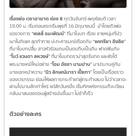
เรื่องย่อ เวราอาฆาต ช่อง 8
ทุกวันจันทร์-พฤหัสบดี เวลา
19.00 น. เริ่มตอนแรกเริ่มพุธที่ 16 มิถุนายนนี้ นำโดยตัวพ่อ
“เคลลี่ ธนะพัฒน์”
ของวงการ
ที่มาในบท เรือง ชายหนุ่มที่มัว
“แคทรียา อิงลิช”
เมาในกิเลศ สุดท้าทาย ปะทะคารมณ์เดือดกับ
ที่มาในบทปลื้ม สาวหัวร้อนตบเป็นตบถีบเป็นถีบ ฟาดฟันกับ
“โบว์ แวนดา สหวงษ์”
ที่มาในบทดราม่าสุดรันทด และยังได้
“โอม อัชชา นามปาน”
พระนางเคมีใหม่อย่าง
มาประกบคู่กับ
“มิว ลักษณ์นารา เปี้ยทา”
นางเอกหน้าหวาน
โดยเป็นเรื่องราว
ของเวรกรรม ย่อมให้ผลการกระทำแก่ผู้กระทำเสมอ ไม่ว่าเวลาจะ
ผ่านไปนานสักเท่าไหร่ แต่สักวันหนึ่ง เข็มทิศแห่งกรรมก็จะเวียน
กลับมาสนองตอบผู้สร้างมันขึ้นมา ไม่ช้าก็เร็ว
ตัวอย่างละคร