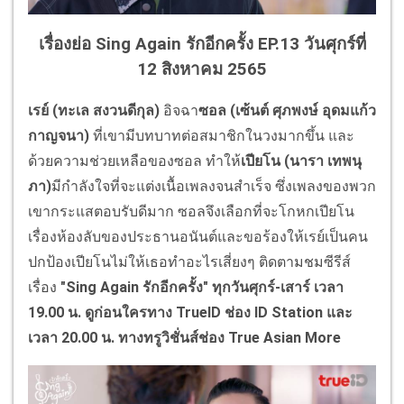
เรื่องย่อ Sing Again รักอีกครั้ง EP.13 วันศุกร์ที่
12 สิงหาคม 2565
เรย์ (ทะเล สงวนดีกุล)
อิจฉา
ซอล (เซ้นต์ ศุภพงษ์ อุดมแก้ว
กาญจนา)
ที่เขามีบทบาทต่อสมาชิกในวงมากขึ้น และ
ด้วยความช่วยเหลือของซอล ทำให้
เปียโน (นารา เทพนุ
ภา)
มีกำลังใจที่จะแต่งเนื้อเพลงจนสำเร็จ ซึ่งเพลงของพวก
เขากระแสตอบรับดีมาก ซอลจึงเลือกที่จะโกหกเปียโน
เรื่องห้องลับของประธานอนันต์และขอร้องให้เรย์เป็นคน
ปกป้องเปียโนไม่ให้เธอทำอะไรเสี่ยงๆ ติดตามชมซีรีส์
เรื่อง
"
Sing Again
รักอีกครั้ง" ทุกวันศุกร์-เสาร์ เวลา
19.00 น. ดูก่อนใครทาง
TrueID
ช่อง
ID Station
และ
เวลา 20.00 น. ทางทรูวิชั่นส์ช่อง
True Asian More