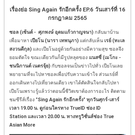
เรื่องย่อ Sing Again รักอีกครั้ง EP.6 วันเสาร์ที่ 16
กรกฎาคม 2565
ซอล (เซ้นต์ - ศุภพงษ์ อุดมแก้วกาญจนา)
กลับมาบ้าน
เพื่อมาหา
เปียโน (นารา เทพนุภา)
แต่กลับเห็น
เรย์ (ทะเล
สงวนดีกุล)
และเปียโนอยู่ด้วยกันอย่างมีความสุข ซอลจึง
ยอมตัดใจ ขณะเดียวกันก็มีรูปหลุดของ
แนสซี่ (เมโกะ -
ชนนิกานต์ เนตรจุ้ย)
กับซอลจนเป็นข่าวไปทั่ว เปียโนเลย
พยายามที่จะไปหาซอลเพื่อปรับความเข้าใจ ส่วนเรย์ที่
ออกเดินทางไปเที่ยวคนเดียว เขาได้ตัดสินใจกลับไปหา
เปียโนเพราะรู้แล้วว่าตอนนี้ชีวิตเขาต้องการอะไร ติดตาม
ชมซีรีส์เรื่อง
"
Sing Again
รักอีกครั้ง" ทุกวันศุกร์-เสาร์
เวลา 19.00 น. ดูก่อนใครทาง
TrueID
ช่อง
ID
Station
และเวลา 20.00 น. ทางทรูวิชั่นส์ช่อง
True
Asian More