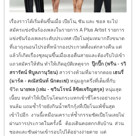
เรื่องราวได้เริ่มต้นขึ้นเมื่อ เปียโน, ซัน และ ซอล จะไป
สมัครแข่งขันร้องเพลงในรายการ A Plus Artist รายการ
แข่งขันร้องเพลงระดับประเทศ เปียโนทุ่มเทมากถึงขนาด
ที่เอาถุงนอนไปรอที่หน้ากองประกวดตั้งแต่กลางคืน แต่
แล้วก็เกิดเรื่องชุลมุนขึ้นเมื่อเธอตื่นสายและต้องรีบไปเข้า
แถวสมัครให้ทัน ทำให้เกิดอุบัติเหตุจาก
ปุ๊กปิ๊ก (
พรีน - รวิ
สรารัตน์ พิบูลภานุวัธน
)
สาวร่างท้วมที่มาจากดอย
เฮนรี่
(
มาร์ค - คณัสนันท์ นักตะเฆ่
)
หนุ่มลูกครึ่งที่เต็มที่กับ
ชีวิต
นายพล (
เฟม - ชวินโรจน์ ลิขิตเจริญสกุล
)
หนุ่มสุด
เนี้ยบ จนทำให้เปียโนโดนกระแทกเข้าซี่โครงอย่างแรง
จนล้ม แถมซ้ำร้ายยังกินน้ำพริกกุ้งที่เปียโนแพ้ขั้นสุด
เข้าไปอีก งานนี้เหมือนเคราะห์ซ้ำกรรมซัดเปียโนเลยไม่
ผ่านการประกวดในครั้งนี้ ต้องเดินคอตกกลับบ้าน ส่วน
ซอลและซันผ่านเข้ารอบไปได้อย่างง่ายดาย แต่