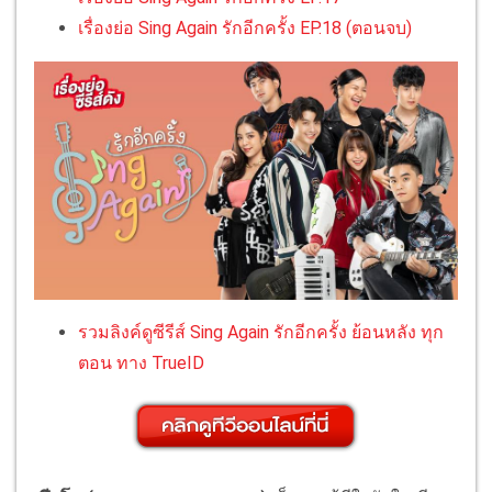
เรื่องย่อ Sing Again รักอีกครั้ง EP.18 (ตอนจบ)
รวมลิงค์ดูซีรีส์ Sing Again รักอีกครั้ง ย้อนหลัง ทุก
ตอน ทาง TrueID