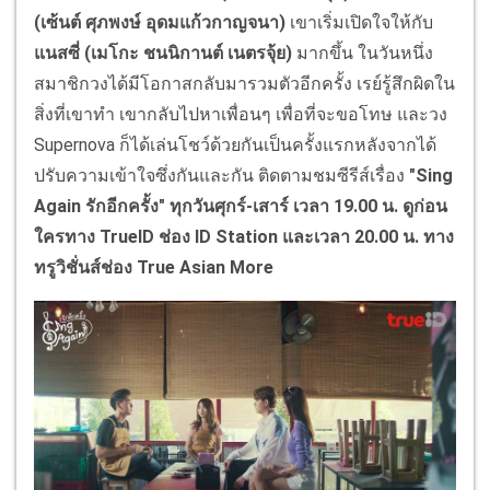
(เซ้นต์ ศุภพงษ์ อุดมแก้วกาญจนา)
เขาเริ่มเปิดใจให้กับ
แนสซี่ (เมโกะ ชนนิกานต์ เนตรจุ้ย)
มากขึ้น ในวันหนึ่ง
สมาชิกวงได้มีโอกาสกลับมารวมตัวอีกครั้ง เรย์รู้สึกผิดใน
สิ่งที่เขาทำ เขากลับไปหาเพื่อนๆ เพื่อที่จะขอโทษ และวง
Supernova ก็ได้เล่นโชว์ด้วยกันเป็นครั้งแรกหลังจากได้
ปรับความเข้าใจซึ่งกันและกัน ติดตามชมซีรีส์เรื่อง
"
Sing
Again
รักอีกครั้ง" ทุกวันศุกร์-เสาร์ เวลา 19.00 น. ดูก่อน
ใครทาง
TrueID
ช่อง
ID Station
และเวลา 20.00 น. ทาง
ทรูวิชั่นส์ช่อง
True Asian More