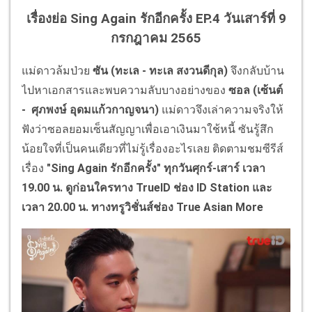
เรื่องย่อ Sing Again รักอีกครั้ง EP.4 วันเสาร์ที่ 9
กรกฎาคม 2565
แม่ดาวล้มป่วย
ซัน (
ทะเล - ทะเล สงวนดีกุล
)
จึงกลับบ้าน
ไปหาเอกสารและพบความลับบางอย่างของ
ซอล (
เซ้นต์
- ศุภพงษ์ อุดมแก้วกาญจนา
)
แม่ดาวจึงเล่าความจริงให้
ฟังว่าซอลยอมเซ็นสัญญาเพื่อเอาเงินมาใช้หนี้ ซันรู้สึก
น้อยใจที่เป็นคนเดียวที่ไม่รู้เรื่องอะไรเลย ติดตามชมซีรีส์
เรื่อง
"
Sing Again
รักอีกครั้ง" ทุกวันศุกร์-เสาร์ เวลา
19.00 น. ดูก่อนใครทาง
TrueID
ช่อง
ID Station
และ
เวลา 20.00 น. ทางทรูวิชั่นส์ช่อง
True Asian More