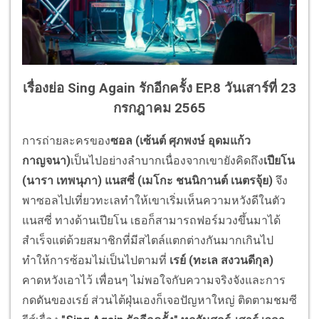
เรื่องย่อ Sing Again รักอีกครั้ง EP.8 วันเสาร์ที่ 23
กรกฎาคม 2565
การถ่ายละครของ
ซอล (เซ้นต์ ศุภพงษ์ อุดมแก้ว
กาญจนา)
เป็นไปอย่างลำบากเนื่องจากเขายังคิดถึง
เปียโน
(นารา เทพนุภา)
แนสซี่ (เมโกะ ชนนิกานต์ เนตรจุ้ย)
จึง
พาซอลไปเที่ยวทะเลทำให้เขาเริ่มเห็นความหวังดีในตัว
แนสซี่ ทางด้านเปียโน เธอก็สามารถฟอร์มวงขึ้นมาได้
สำเร็จแต่ด้วยสมาชิกที่มีสไตล์แตกต่างกันมากเกินไป
ทำให้การซ้อมไม่เป็นไปตามที่
เรย์ (ทะเล สงวนดีกุล)
คาดหวังเอาไว้ เพื่อนๆ ไม่พอใจกับความจริงจังและการ
กดดันของเรย์ ส่วนไต้ฝุ่นเองก็เจอปัญหาใหญ่ ติดตามชมซี