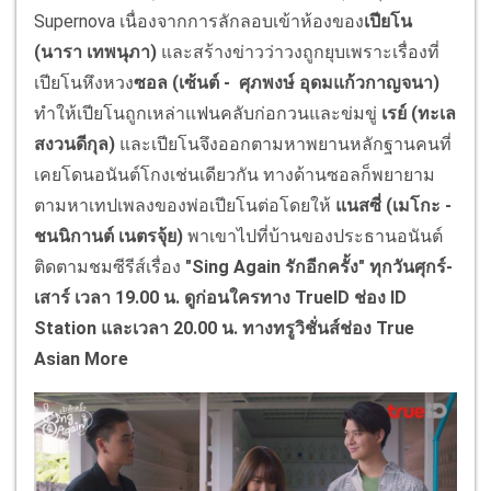
Supernova เนื่องจากการลักลอบเข้าห้องของ
เปียโน
(นารา เทพนุภา)
และสร้างข่าวว่าวงถูกยุบเพราะเรื่องที่
เปียโนหึงหวง
ซอล (เซ้นต์ - ศุภพงษ์ อุดมแก้วกาญจนา)
ทำให้เปียโนถูกเหล่าแฟนคลับก่อกวนและข่มขู่
เรย์ (ทะเล
สงวนดีกุล)
และเปียโนจึงออกตามหาพยานหลักฐานคนที่
เคยโดนอนันต์โกงเช่นเดียวกัน ทางด้านซอลก็พยายาม
ตามหาเทปเพลงของพ่อเปียโนต่อโดยให้
แนสซี่ (เมโกะ -
ชนนิกานต์ เนตรจุ้ย)
พาเขาไปที่บ้านของประธานอนันต์
ติดตามชมซีรีส์เรื่อง
"
Sing Again
รักอีกครั้ง" ทุกวันศุกร์-
เสาร์ เวลา 19.00 น. ดูก่อนใครทาง
TrueID
ช่อง
ID
Station
และเวลา 20.00 น. ทางทรูวิชั่นส์ช่อง
True
Asian More