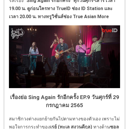
รีส์เรื่อง
"
Sing Again
รักอีกครั้ง" ทุกวันศุกร์-เสาร์ เวลา
19.00 น. ดูก่อนใครทาง
TrueID
ช่อง
ID Station
และ
เวลา 20.00 น. ทางทรูวิชั่นส์ช่อง
True Asian More
เรื่องย่อ Sing Again รักอีกครั้ง EP.9 วันศุกร์ที่ 29
กรกฎาคม 2565
สมาชิกวงต่างแยกย้ายกันไปตามทางของตัวเอง เพราะไม่
พอใจการกระทำของ
เรย์ (ทะเล สงวนดีกุล)
ทางด้าน
ซอล