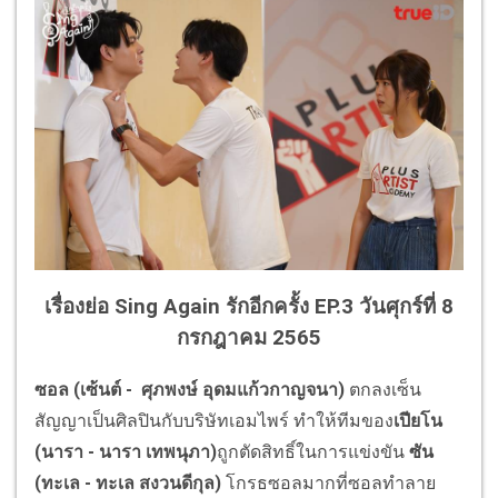
เรื่องย่อ Sing Again รักอีกครั้ง EP.3 วันศุกร์ที่ 8
กรกฎาคม 2565
ซอล (
เซ้นต์ - ศุภพงษ์ อุดมแก้วกาญจนา
)
ตกลงเซ็น
สัญญาเป็นศิลปินกับบริษัทเอมไพร์ ทำให้ทีมของ
เปียโน
(
นารา - นารา เทพนุภา
)
ถูกตัดสิทธิ์ในการแข่งขัน
ซัน
(
ทะเล - ทะเล สงวนดีกุล
)
โกรธซอลมากที่ซอลทำลาย