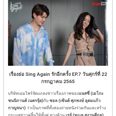
เรื่องย่อ Sing Again รักอีกครั้ง EP.7 วันศุกร์ที่ 22
กรกฎาคม 2565
บริษัทเอมไพร์จัดแถลงข่าวเรื่องภาพของ
แนสซี่ (เมโกะ
ชนนิกานต์ เนตรจุ้ย)
กับ
ซอล (เซ้นต์ ศุภพงษ์ อุดมแก้ว
กาญจนา)
ว่าเป็นภาพที่ทั้งสองถ่ายหนังร่วมกันและสร้าง
กระแสข่าวคู่จิ้นให้ทั้งคู่ ทางด้าน
เรย์ (ทะเล สงวนดีกุล)