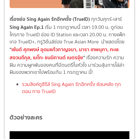
เรื่องย่อ Sing Again รักอีกครั้ง (TrueID)
ทุกวันศุกร์-เสาร์
Sing Again Ep.1
เริ่ม 1 กรกฎาคมนี้ เวลา 19.00 น. ดูก่อน
ใครทาง TrueID ช่อง ID Station และเวลา 20.00 น. ทางแพ็ก
เกจ TrueID+, ทรูวิชั่นส์ช่อง True Asian More นำแสดงโดย
"
เซ้นต์ ศุภพงษ์ อุดมแก้วกาญจนา,
นารา เทพนุภา,
ทะเล
สงวนดีกุล,
เมโกะ ชนนิกานต์ เนตรจุ้ย
"
เรื่องความรัก ความ
ฝัน ความผูกพันของคนที่มีดนตรีในหัวใจ มาร่วมลุ้นการไล่ล่า
ฝันของพวกเขาไปพร้อมกัน 1 กรกฏาคม นี้!
รวมลิงค์ดูซีรีส์ Sing Again รักอีกครั้ง ย้อนหลัง ทุก
ตอน ทาง TrueID
ตัวอย่างละคร