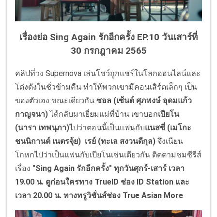
เรื่องย่อ Sing Again รักอีกครั้ง EP.10 วันเสาร์ที่
30 กรกฎาคม 2565
คลิปที่วง Supernova เล่นโชว์ถูกแชร์ในโลกออนไลน์และ
โด่งดังในชั่วข้ามคืน ทำให้พวกเขามีคอนเสิร์ตเล็กๆ เป็น
ของตัวเอง ขณะเดียวกัน
ซอล (เซ้นต์ ศุภพงษ์ อุดมแก้ว
กาญจนา)
ได้กลับมาเยี่ยมแม่ที่บ้าน เขาบอก
เปียโน
(นารา เทพนุภา)
ไปว่าตอนนี้เป็นแฟนกับ
แนสซี่ (เมโกะ
ชนนิกานต์ เนตรจุ้ย) เรย์ (ทะเล สงวนดีกุล)
จึงเนียน
โกหกไปว่าเป็นแฟนกับเปียโนเช่นเดียวกัน ติดตามชมซีรีส์
เรื่อง
"
Sing Again
รักอีกครั้ง" ทุกวันศุกร์-เสาร์ เวลา
19.00 น. ดูก่อนใครทาง
TrueID
ช่อง
ID Station
และ
เวลา 20.00 น. ทางทรูวิชั่นส์ช่อง
True Asian More