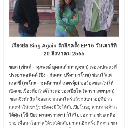
เรื่องย่อ Sing Again รักอีกครั้ง EP.16 วันเสาร์ที่
20 สิงหาคม 2565
ซอล (เซ้นต์ - ศุภพงษ์ อุดมแก้วกาญจนา)
เจอเทปเพลงที่
ประธานอนันต์ (ปิง - กัณพล ปรีดามาโนช)
ซ่อนไว้แต่
แนสซี่ (เมโกะ - ชนนิกานต์ เนตรจุ้ย)
ขอร้องซอลไม่ให้
เปิดเผยเรื่องที่อนันต์โกงพ่อของ
เปียโน (นารา เทพนุภา)
ซอลจึงตัดสินใจออกจากเอมไพร์แล้วกลับมาอยู่ที่บ้าน
และทำให้เขารู้ว่ายังคงมีใจให้กับเปียโนอยู่ ส่วนทางด้าน
ไต้ฝุ่น (โป้-ปิยะ ศาสตรวาหา)
ก็ได้ไปขอความช่วยเหลือ
วายุ เพื่อหาโอกาสให้วงได้กลับมาเล่นอีกครั้ง ติดตามชม