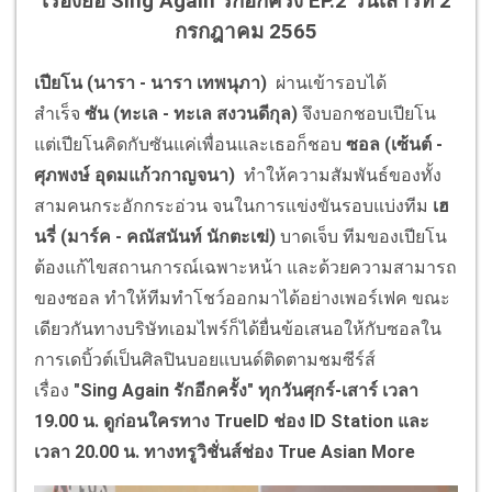
เรื่องย่อ Sing Again รักอีกครั้ง EP.2 วันเสาร์ที่ 2
กรกฎาคม 2565
เปียโน (
นารา - นารา เทพนุภา
)
ผ่านเข้ารอบได้
สำเร็จ
ซัน (
ทะเล - ทะเล สงวนดีกุล
)
จึงบอกชอบเปียโน
แต่เปียโนคิดกับซันแค่เพื่อนและเธอก็ชอบ
ซอล (
เซ้นต์ -
ศุภพงษ์ อุดมแก้วกาญจนา
)
ทำให้ความสัมพันธ์ของทั้ง
สามคนกระอักกระอ่วน จนในการแข่งขันรอบแบ่งทีม
เฮ
นรี่ (
มาร์ค - คณัสนันท์ นักตะเฆ่)
บาดเจ็บ ทีมของเปียโน
ต้องแก้ไขสถานการณ์เฉพาะหน้า และด้วยความสามารถ
ของซอล ทำให้ทีมทำโชว์ออกมาได้อย่างเพอร์เฟค ขณะ
เดียวกันทางบริษัทเอมไพร์ก็ได้ยื่นข้อเสนอให้กับซอลใน
การเดบิ้วต์เป็นศิลปินบอยแบนด์ติดตามชมซีร์ส์
เรื่อง
"
Sing Again
รักอีกครั้ง" ทุกวันศุกร์-เสาร์ เวลา
19.00 น. ดูก่อนใครทาง
TrueID
ช่อง
ID Station
และ
เวลา 20.00 น. ทางทรูวิชั่นส์ช่อง
True Asian More