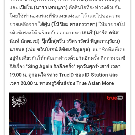
และ
เปียโน (นารา เทพนุภา)
ตัดสินใจที่จะทำวงด้วยกัน
โดยใช้ทำนองเพลงที่ซันเคยแต่งเอาไว้ และไปขอความ
ช่วยเหลือจาก
ไต้ฝุ่น (โป้ ปิยะ ศาสตรวาหา)
ให้มาช่วยโป
รดิวซ์เพลงให้ พร้อมกับออกตามหา
เฮนรี่ (มาร์ค คนัส
นันท์ นักตะเฆ่) ปุ๊กปิ๊ก(พรีน รวิสรารัตน์ พิบูลภานุวัธน)
นายพล (เฟม ชวินโรจน์ ลิขิตเจริญสกุล)
สมาชิกทีมที่เคย
อยู่ทีมเดียวกันให้กลับมาทำวงด้วยกันอีกครั้ง ติดตามชมซี
รีส์เรื่อง
"
Sing Again
รักอีกครั้ง" ทุกวันศุกร์-เสาร์ เวลา
19.00 น. ดูก่อนใครทาง
TrueID
ช่อง
ID Station
และ
เวลา 20.00 น. ทางทรูวิชั่นส์ช่อง
True Asian More