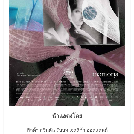
นำแสดงโดย
ทิลด้า สวินตัน รับบท เจสสิก้า ฮอลแลนด์