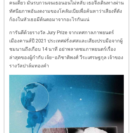
คนเดียว มันรบกวนจนเธอนอนไม่หลับ เธอจึงเดินทางผ่าน
ทัศนียภาพอันงดงามของโคลัมเบียเพื่อค้นหาว่าเสียงที่ดัง
ก้องในหัวเธอมีต้นตอมาจากอะไรกันแน่
การันตีด้วยรางวัล Jury Prize จากเทศกาลภาพยนตร์
เมืองคานส์ปี 2021 ประเทศฝรั่งเศสและเสียงปรบมือจากผู้
ชมนานถึงเกือบ 14 นาที อย่าพลาดชมภาพยนตร์เรื่อง
ล่าสุดของผู้กำกับ เจ้ย–อภิชาติพงศ์ วีระเศรษฐกุล เจ้าของ
รางวัลปาล์มทองคำ