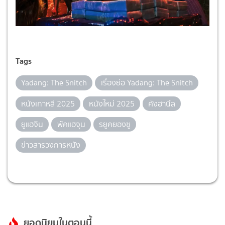
Tags
Yadang: The Snitch
เรื่องย่อ Yadang: The Snitch
หนังเกาหลี 2025
หนังใหม่ 2025
คังฮานึล
ยูแฮจิน
พัคแฮจุน
รยูคยองซู
ข่าวสารวงการหนัง
ยอดนิยมในตอนนี้