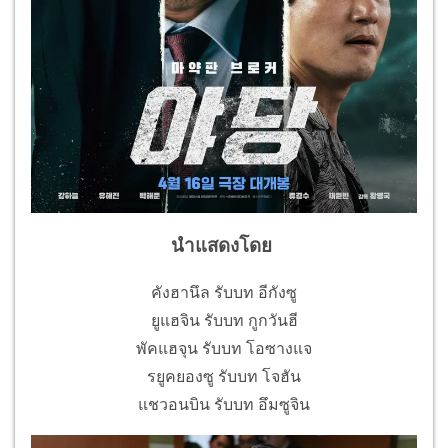
นำแสดงโดย
คังฮานึล รับบท อีกังซู
ยูแฮจิน รับบท กูกวันฮี
พัคแฮจุน รับบท โอซางแจ
รยูคยองซู รับบท โจฮัน
แชวอนบิน รับบท อึมซูจิน