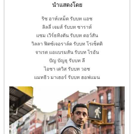
นำแสดงโดย
ริซ อาห์เหม็ด รับบท แอช
ลิลลี่ เจมส์ รับบท ซาราห์
แซม เวิร์ธทิงตัน รับบท ดอว์สัน
วิลลา ฟิตซ์เจอราล์ด รับบท โรเซ็ตติ
จาเรด แอแบรมสัน รับบท ไรอัน
ปัญ บัญธุ รับบท ลี
ไอซา เดวิส รับบท วอช
แมทธิว มาเฮอร์ รับบท ฮอฟแมน