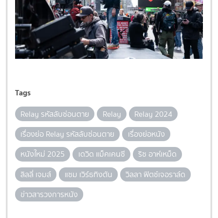
Tags
Relay รหัสลับซ่อนตาย
Relay
Relay 2024
เรื่องย่อ Relay รหัสลับซ่อนตาย
เรื่องย่อหนัง
หนังใหม่ 2025
เดวิด แม็คเคนซี
ริซ อาห์เหม็ด
ลิลลี่ เจมส์
แซม เวิร์ธทิงตัน
วิลลา ฟิตซ์เจอราล์ด
ข่าวสารวงการหนัง