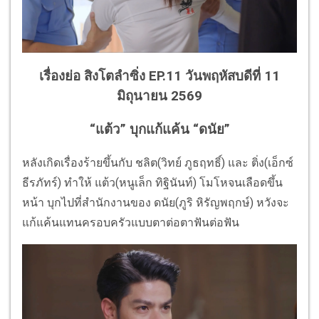
เรื่องย่อ สิงโตลำซิ่ง EP.11 วันพฤหัสบดีที่ 11
มิถุนายน 2569
“แต้ว” บุกแก้แค้น “ดนัย”
หลังเกิดเรื่องร้ายขึ้นกับ ชลิต(วิทย์ ภูธฤทธิ์) และ ติ่ง(เอ็กซ์
ธีรภัทร์) ทำให้ แต้ว(หนูเล็ก ทิฐินันท์) โมโหจนเลือดขึ้น
หน้า บุกไปที่สำนักงานของ ดนัย(ภูริ หิรัญพฤกษ์) หวังจะ
แก้แค้นแทนครอบครัวแบบตาต่อตาฟันต่อฟัน