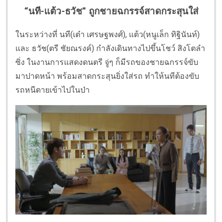
“นที-แต้ว-ธวัช” ถูกชายฉกรรจ์สาดกระสุนใส่
ในระหว่างที่ นที(เต๋า เศรษฐพงศ์), แต้ว(หนูเล็ก ทิฐินันท์)
และ ธวัช(ตรี ชัยณรงค์) กำลังเดินทางไปขึ้นโชว์ สิงโตลำ
ซิ่ง ในงานการแสดงดนตรี จู่ๆ ก็มีรถของชายฉกรรจ์ขับ
มาปาดหน้า พร้อมสาดกระสุนยิ่งใส่รถ ทำให้นทีต้องขับ
รถหนีตายเข้าไปในป่า