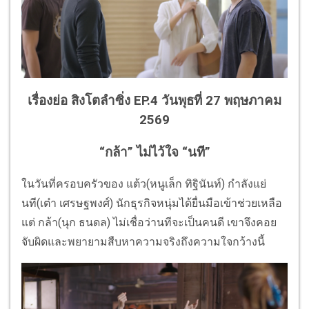
เรื่องย่อ สิงโตลำซิ่ง EP.4 วันพุธที่ 27 พฤษภาคม
2569
“กล้า” ไม่ไว้ใจ “นที”
ในวันที่ครอบครัวของ แต้ว(หนูเล็ก ทิฐินันท์) กำลังแย่
นที(เต๋า เศรษฐพงศ์) นักธุรกิจหนุ่มได้ยื่นมือเข้าช่วยเหลือ
แต่ กล้า(นุก ธนดล) ไม่เชื่อว่านทีจะเป็นคนดี เขาจึงคอย
จับผิดและพยายามสืบหาความจริงถึงความใจกว้างนี้