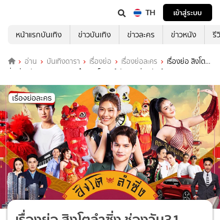
TH
เข้าสู่ระบบ
หน้าแรกบันเทิง
ข่าวบันเทิง
ข่าวละคร
ข่าวหนัง
รี
อ่าน
บันเทิงดารา
เรื่องย่อ
เรื่องย่อละคร
เรื่องย่อ สิงโตลำ
ซิ่ง ช่องวัน31 (ตอนจบ) เต๋า-หนูเล็ก เสิร์ฟความม่วนมันส์
เรื่องย่อ สิงโตลำซิ่ง ช่องวัน31