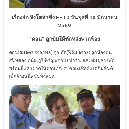
เรื่องย่อ สิงโตลำซิ่ง EP.10 วันพุธที่ 10 มิถุนายน
2569
“ดอน” ถูกบีบให้หักหลังพวกพ้อง
ดอน(สมจิตร จงจอหอ) ถูก ทัด(ฟิล์ม จิรายุ) ลูกน้องคน
สนิทของ ดนัย(ภูริ หิรัญพฤกษ์) ทำร้ายและข่มขู่สารพัด
พร้อมยื่นคำขาดให้ดอนทรยศ “คณะเชิดสิงโตคิมหันต์”
เพื่อล้างหนี้พนันทั้งหมด