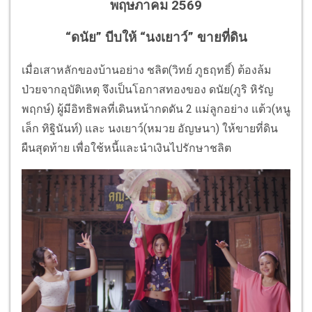
พฤษภาคม 2569
“ดนัย” บีบให้ “นงเยาว์” ขายที่ดิน
เมื่อเสาหลักของบ้านอย่าง ชลิต(วิทย์ ภูธฤทธิ์) ต้องล้ม
ป่วยจากอุบัติเหตุ จึงเป็นโอกาสทองของ ดนัย(ภูริ หิรัญ
พฤกษ์) ผู้มีอิทธิพลที่เดินหน้ากดดัน 2 แม่ลูกอย่าง แต้ว(หนู
เล็ก ทิฐินันท์) และ นงเยาว์(หมวย อัญษนา) ให้ขายที่ดิน
ผืนสุดท้าย เพื่อใช้หนี้และนำเงินไปรักษาชลิต