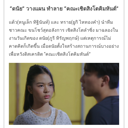
“ดนัย” วางแผน ทำลาย “คณะเชิดสิงโตคิมหันต์”
แต้ว(หนูเล็ก ทิฐินันท์) และ ทราย(ยูกิ ไหทองคำ) นำทีม
ชาวคณะ ขนโชว์สุดอลังการ เชิดสิงโตลำซิ่ง มาฉลองใน
งานวันเกิดของ ดนัย(ภูริ หิรัญพฤกษ์) แต่เหตุการณ์ไม่
คาดคิดก็เกิดขึ้น เมื่อดนัยตั้งใจสร้างสถานการณ์บางอย่าง
เพื่อหวังดิสเครดิต “คณะเชิดสิงโตคิมหันต์”