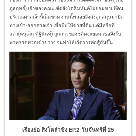
ภูธฤทธิ์) เจ้าของคณะเชิดสิงโตคิมหันต์ไม่ยอมขายที่ดิน
บริเวณศาลเจ้านี้เด็ดขาด งานนี้พลอยจึงส่งลูกสมุนมาปิด
ทางเข้า-ออกศาลเจ้า เพื่อบีบให้ขายที่ดิน แต่มีหรือที่
แต้ว(หนูเล็ก ทิฐินันท์) ลูกสาวของชลิตจะยอม เธอจึงรีบ
พาพรรคพวกเข้าขวาง จนทำให้เกิดการต่อสู้กันขึ้น
เรื่องย่อ สิงโตลำซิ่ง EP.2 วันจันทร์ที่ 25