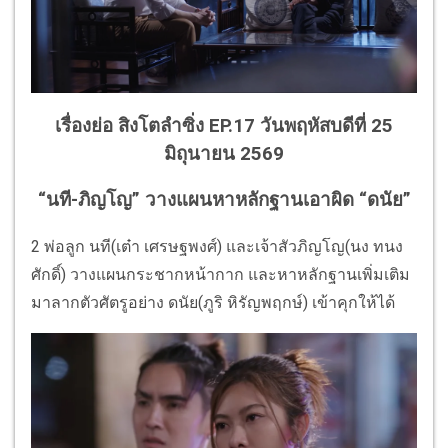
เรื่องย่อ สิงโตลำซิ่ง EP.17 วันพฤหัสบดีที่ 25
มิถุนายน 2569
“นที-ภิญโญ” วางแผนหาหลักฐานเอาผิด “ดนัย”
2 พ่อลูก นที(เต๋า เศรษฐพงศ์) และเจ้าสัวภิญโญ(นง ทนง
ศักดิ์) วางแผนกระชากหน้ากาก และหาหลักฐานเพิ่มเติม
มาลากตัวศัตรูอย่าง ดนัย(ภูริ หิรัญพฤกษ์) เข้าคุกให้ได้