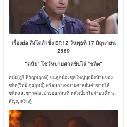
เรื่องย่อ สิงโตลำซิ่ง EP.12 วันพุธที่ 17 มิถุนายน
2569
“ดนัย” โชว์หมายศาลขับไล่ “ชลิต”
ดนัย(ภูริ หิรัญพฤกษ์) ขนลูกน้องชุดใหญ่บุกยึดบ้านของ
ชลิต(วิทย์ ภูธฤทธิ์) พร้อมกางหมายศาลยื่นคำขาดให้
ชลิตและชาวคณะย้ายออกทันที หลังเบี้ยวไม่จ่ายหนี้ตาม
สัญญาเงินกู้