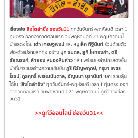
เรื่องย่อ
สิงโตลำซิ่ง ช่องวัน31
ทุกวันจันทร์-พฤหัสบดี เวลา 1
ทุ่มตรง ออกอากาศตอนแรก วันพฤหัสบดีที่ 21 พฤษภาคมนี้
เต๋า เศรษฐพงษ์
หนูเล็ก ทิฐินันท์
นำแสดงโดย
และ
ร่วมด้วยตัว
นุก ธนดล, ยูกิ ไหทองคำ, ตรี
พ่อ-ตัวแม่สายลูกทุ่ง อย่าง
ชัยณรงค์, ลำยอง หนองหินห่าว
ฯลฯ พร้อมเหล่านักแสดงชั้น
ภูริ หิรัญพฤกษ์, ศรุชา เพชร
นำที่มาร่วมสร้างความเข้มข้น
โรจน์, ภูธฤทธิ์ พรหมบันดาล, อัญษนา บุรานันท์
ฯลฯ ร่วมลุ้น
“สิงโตลำซิ่ง”
ได้ใน
ทุกวันจันทร์-พฤหัสบดี เวลา 1 ทุ่มตรง ออก
อากาศตอนแรก วันพฤหัสบดีที่ 21 พฤษภาคมนี้ ดูทีวีทางช่อง
วัน31
>>ดูทีวีออนไลน์ ช่องวัน31<<