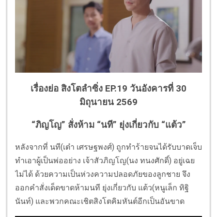
เรื่องย่อ สิงโตลำซิ่ง EP.19 วันอังคารที่ 30
มิถุนายน 2569
“ภิญโญ” สั่งห้าม “นที” ยุ่งเกี่ยวกับ “แต้ว”
หลังจากที่ นที(เต๋า เศรษฐพงศ์) ถูกทำร้ายจนได้รับบาดเจ็บ
ทำเอาผู้เป็นพ่ออย่าง เจ้าสัวภิญโญ(นง ทนงศักดิ์) อยู่เฉย
ไม่ได้ ด้วยความเป็นห่วงความปลอดภัยของลูกชาย จึง
ออกคำสั่งเด็ดขาดห้ามนที ยุ่งเกี่ยวกับ แต้ว(หนูเล็ก ทิฐิ
นันท์) และพวกคณะเชิตสิงโตคิมหันต์อีกเป็นอันขาด