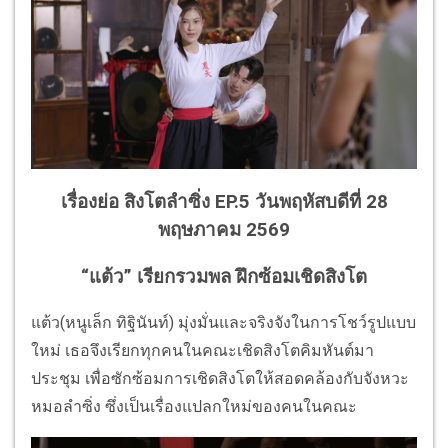
เรื่องย่อ สิงโตลำซิ่ง EP.5 วันพฤหัสบดีที่ 28
พฤษภาคม 2569
“แต้ว” เรียกรวมพล ฝึกซ้อมเชิดสิงโต
แต้ว(หนูเล็ก ทิฐินันท์) มุ่งมั่นและจริงจังในการโชว์รูปแบบ
ใหม่ เธอจึงเรียกทุกคนในคณะเชิดสิงโตคิมหันต์มา
ประชุม เพื่อซักซ้อมการเชิดสิงโตให้สอดคล้องกับจังหวะ
หมอลำซิ่ง ซึ่งเป็นเรื่องแปลกใหม่ของคนในคณะ