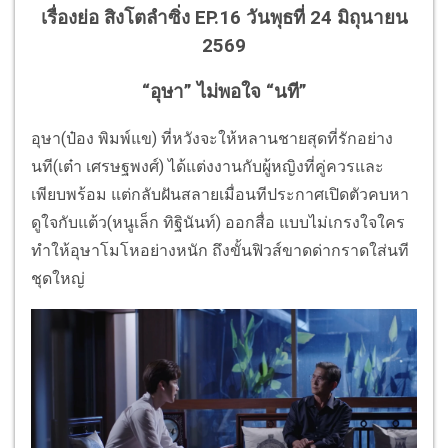
เรื่องย่อ สิงโตลำซิ่ง EP.16 วันพุธที่ 24 มิถุนายน
2569
“อุษา” ไม่พอใจ “นที”
อุษา(ป๋อง พิมพ์แข) ที่หวังจะให้หลานชายสุดที่รักอย่าง
นที(เต๋า เศรษฐพงศ์) ได้แต่งงานกับผู้หญิงที่คู่ควรและ
เพียบพร้อม แต่กลับฝันสลายเมื่อนทีประกาศเปิดตัวคบหา
ดูใจกับแต้ว(หนูเล็ก ทิฐินันท์) ออกสื่อ แบบไม่เกรงใจใคร
ทำให้อุษาโมโหอย่างหนัก ถึงขั้นฟิวส์ขาดด่ากราดใส่นที
ชุดใหญ่