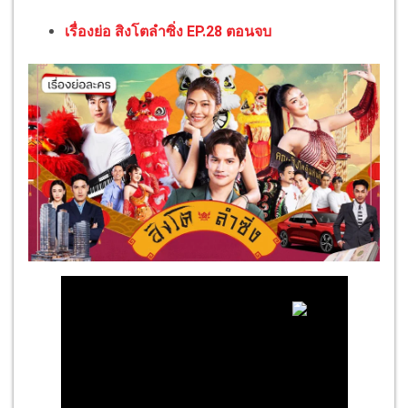
เรื่องย่อ สิงโตลำซิ่ง EP.28 ตอนจบ