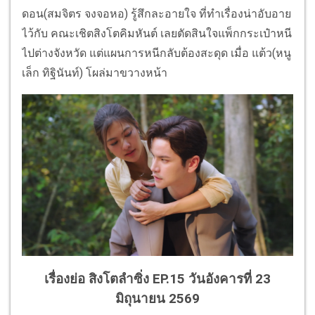
ดอน(สมจิตร จงจอหอ) รู้สึกละอายใจ ที่ทำเรื่องน่าอับอาย
ไว้กับ คณะเชิตสิงโตคิมหันต์ เลยตัดสินใจแพ็กกระเป๋าหนี
ไปต่างจังหวัด แต่แผนการหนีกลับต้องสะดุด เมื่อ แต้ว(หนู
เล็ก ทิฐินันท์) โผล่มาขวางหน้า
เรื่องย่อ สิงโตลำซิ่ง EP.15 วันอังคารที่ 23
มิถุนายน 2569