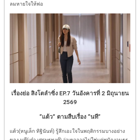
ลมหายใจให้พ่อ
เรื่องย่อ สิงโตลำซิ่ง EP.7 วันอังคารที่ 2 มิถุนายน
2569
“แต้ว” ตามสืบเรื่อง “นที”
แต้ว(หนูเล็ก ทิฐินันท์) รู้สึกเอะใจในพฤติกรรมบางอย่าง
ของ นที(เต๋า เศรษฐพงศ์) ว่าเขาอาจไม่ใช่แค่พนักงานธร