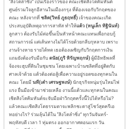
“สิงโตลำซิ่ง” เป็นเรื่องราวของ คณะเชิดสิงโตคิมหันต์
ศูนย์รวมใจลูกอีสานในเมืองกรุง ที่ต้องเจอกับวิกฤตของ
คณะ หลังจากที่
ชลิต(วิทย์ ภูธฤทธิ์)
เจ้าของคณะเกิด
ประสบอุบัติเหตุอาการสาหัส ทำให้
แต้ว (หนูเล็ก ทิฐินันท์)
ลูกสาว ต้องรับไม้ต่อขึ้นเป็นหัวหน้าคณะแทนเพื่อกอบกู้
สถานการณ์ แต่เส้นทางไม่ได้โรยด้วยกลีบกุหลาบ เพราะ
งานจ้างหาย รายได้หด เธอต้องเผชิญกับวิกฤตการเงิน
แถมยังต้องรับมือกับ
ดนัย(ภูริ หิรัญพฤกษ์)
ผู้มีอิทธิพลที่
จ้องจะฮุบที่ดินในชุมชน โดยเฉพาะบ้านชลิตที่อยู่ติดกับ
ศาลเจ้าด้วย แต้วต้องต่อสู้เพื่อความอยู่รอดของทุกคนใน
คณะ โดยมี
นที(เต๋า เศรษฐพงษ์)
นักธุรกิจหนุ่มรุ่นใหม่ไฟ
แรง ยื่นมือเข้ามาช่วยเหลือ งานนี้แต้วและทุกคนในคณะ
เชิดสิงโตคิมหันต์จะจับมือฝ่าวิกฤตครั้งนี้ไปได้หรือไม่?
แล้วคณะเชิดสิงโตธรรมดาจะพลิกชะตาสู่โชว์สุดครีเอ
ทอย่างไร? ร่วมลุ้นได้ใน “สิงโตลำซิ่ง” ทุกวันจันทร์-
พฤหัสบดี เวลา 1 ทุ่มตรง ออกอากาศตอนแรก วัน