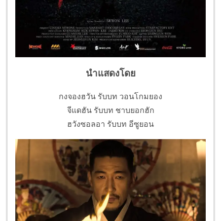
นำแสดงโดย
กงจองฮวัน รับบท วอนโกมยอง
จีแดฮัน รับบท ชาบยอกฮัก
ฮวังซอลอา รับบท อีซูยอน