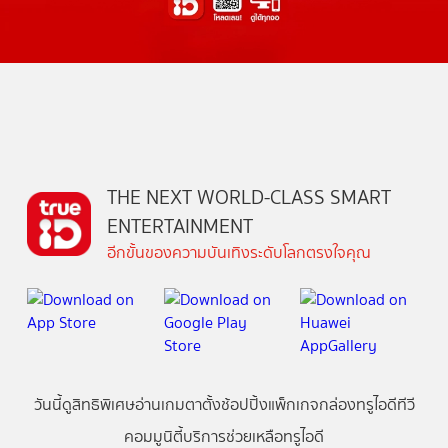
THE NEXT WORLD-CLASS SMART
ENTERTAINMENT
อีกขั้นของความบันเทิงระดับโลกตรงใจคุณ
วันนี้
ดู
สิทธิพิเศษ
อ่าน
เกม
ตาตั้ง
ช้อปปิ้ง
แพ็กเกจ
กล่องทรูไอดีทีวี
คอมมูนิตี้
บริการช่วยเหลือทรูไอดี