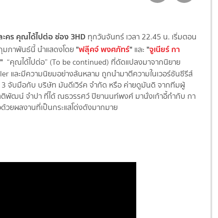
่อละคร คุณได้ไปต่อ ช่อง 3HD
ทุกวันจันทร์ เวลา 22.45 น. เริ่มตอน
"
ฟลุ๊คจ์ พงศภัทร์
"
"
จูเนียร์ กา
กุมภาพันธ์นี้ นำแสดงโดย
และ
"
“คุณได้ไปต่อ” (To be continued) ที่ดัดแปลงมาจากนิยาย
ler และมีความนิยมอย่างล้นหลาม ถูกนำมาตีความในเวอร์ชันซีรีส์
3 จับมือกับ บริษัท มันดีเวิร์ค จำกัด หรือ ค่ายดูมันดิ จากทีมผู้
ตติพัฒน์ จำปา ที่ได้ ณธวรรศว์ ปิยานนท์พงศ์ มานั่งเก้าอี้กำกับ กา
ือด้วยผลงานที่เป็นกระแสโด่งดังมากมาย