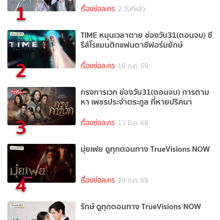
1
เรื่องย่อละคร
2 วันที่แล้ว
TIME หมุนเวลาตาย ช่องวัน31(ตอนจบ) ซี
รีส์โรแมนติกแฟนตาซีฟอร์มยักษ์
2
เรื่องย่อละคร
16 ก.ค. 69
กรงการเวก ช่องวัน31(ตอนจบ) การตาม
หา เพชรประจำตระกูล ที่หายปริศนา
3
เรื่องย่อละคร
13 มี.ค. 68
มุ่ยเฟย ดูทุกตอนทาง TrueVisions NOW
4
เรื่องย่อละคร
29 ก.ค. 69
รักษ์ ดูทุกตอนทาง TrueVisions NOW