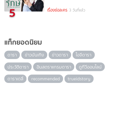
5
เรื่องย่อละคร
3 วันที่แล้ว
แท็กยอดนิยม
ดารา
ข่าวบันเทิง
ข่าวดารา
ไอจีดารา
ประวัติดารา
อินสตราแกรมดารา
ดูทีวีออนไลน์
ดาราเดลี่
recommended
trueidstory