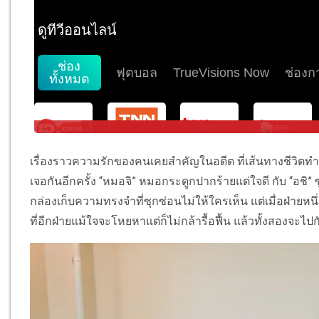
เรื่องราวความรักของคนเคยสำคัญในอดีต ที่เส้นทางชีวิตท
เจอกันอีกครั้ง “หมอจิ” หมอกระดูกปากร้ายแต่ใจดี กับ “อชิ” ซู
กล่องเก็บความทรงจำที่ซุกซ่อนไม่ให้ใครเห็น แต่เมื่อฝ่ายห
ที่อีกฝ่ายแม้ใจจะโหยหาแต่ก็ไม่กล้ารื้อฟื้น แล้วทั้งสองจะไป