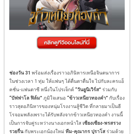
ช่องวัน 31
พร้อมส่งเรื่องราวอภินิหารเหนือจินตนาการ
ในช่วงเวลา
1 ทุ่ม ให้แฟนๆ ได้ตื่นตาตื่นใจ
ไปกับละครแอ็
คชั่น-แฟนตาซี หนึ่งในโปรเจ็กต์
“
วันยูนิเวิร์ส
”
ร่วมกับ
“
บัฟฟาโล ฟิล์ม
”
ภูมิใจเสนอ
“
ข้าวเหนียวทองคำ
”
กับเรื่อง
ราวสุดอภินิหารของหนุ่มโรงงานสู้ชีวิต ที่กลายมาเป็นฮี
โรจอมพลังเพราะได้รับพลังจากข้าวเหนียวทองคำ งานนี้
เป็นการจับคู่ระหว่างนางเอกหน้าใส
เซียงเซียง-พรสรวง
รวยรื่น
กับพระเอกน้องใหม่
ทีม-คุณากร ปุราโส
ร่วมด้วย