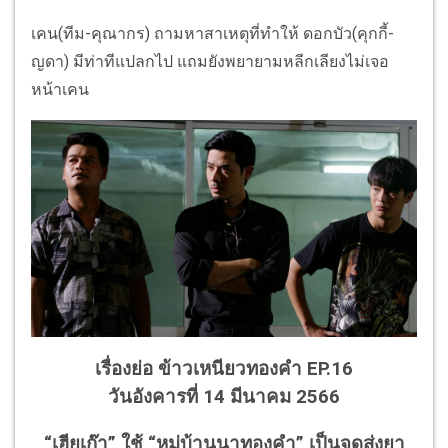
เคน(ทีม-คุณากร) ถามหาสาเหตุที่ทำให้ ดอกบัว(คุกกี้-
ญดา) มีท่าทีแปลกไป แถมยังพยายามหลีกเลียงไม่เจอ
หน้าเคน
เรื่องย่อ ข้าวเหนียวทองคำ EP.16
วันอังคารที่ 14 มีนาคม 2566
“เฮียเก๊า” ใช้ “หมู่บ้านนาทองคำ” เป็นจุดส่งยา