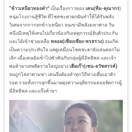
“
ข้าวเหนียวทองคำ
”
เป็นเรื่องราวของ
เคน(
ทีม-คุณากร
)
หนุ่มโรงงานสู้ชีวิต ที่โชคชะตาผกผันทำให้ได้รับพลัง
วิเศษจากการจกข้าวเหนียว จนเขามีพลังมหาศาล วัน
หนึ่งมีเหตุให้เคนไปเกี่ยวข้องกับเหตุการณ์จับตัวประกัน
และได้เข้าช่วยเหลือ
พลอย(
เซียงเซียง-พรสรวง
)
จนเกิด
เป็นความประทับใจ แต่ดูเหมือนโชคชะตายังเล่นตลกไม่
เลิก เมื่อเคนยังเข้าไปพัวพันกับกลุ่มผู้มีอิทธิพล และเจ้า
พ่อค้ายาเสพติดรายใหญ่อย่าง
เฮียเก๊า(
เชน-ธวัชสรรค์)
จนถูกไล่ลาตามฆ่า เคนจึงต้องทำทุกวิถีทางเพื่อเอาตัว
รอด รวมทั้งการลุกขึ้นมาผดุงความยุติธรรมคอยจัดการผู้
มีอิทธิพล และแก๊งค้ายา