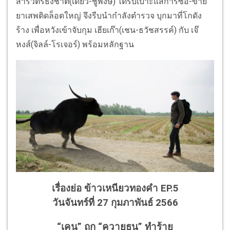
สารวัตรธงชาติ(เดี่ยว-ชูพงษ์) ได้รับเบาะแสการซื้อ-ขาย
ยาเสพติดล็อตใหญ่ จึงรีบนำกำลังตำรวจ บุกมาที่โกดัง
ร้าง เพื่อหวังเข้าจับกุม เฮียเก๊า(เชน-ธวัชสรรค์) กับ เจ๊
หงส์(จิลล์-โรเจอร์) พร้อมหลักฐาน
เรื่องย่อ ข้าวเหนียวทองคำ EP.5
วันจันทร์ที่ 27 กุมภาพันธ์ 2566
“เคน” ถูก “ควายธนู” ทำร้าย