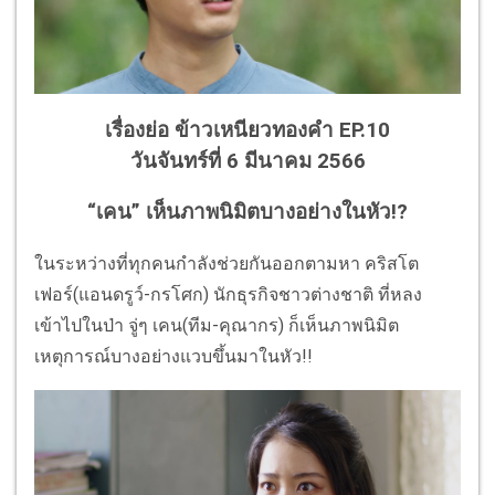
เรื่องย่อ ข้าวเหนียวทองคำ EP.10
วันจันทร์ที่ 6 มีนาคม 2566
“เคน” เห็นภาพนิมิตบางอย่างในหัว!?
ในระหว่างที่ทุกคนกำลังช่วยกันออกตามหา คริสโต
เฟอร์(แอนดรูว์-กรโศก) นักธุรกิจชาวต่างชาติ ที่หลง
เข้าไปในป่า จู่ๆ เคน(ทีม-คุณากร) ก็เห็นภาพนิมิต
เหตุการณ์บางอย่างแวบขึ้นมาในหัว!!