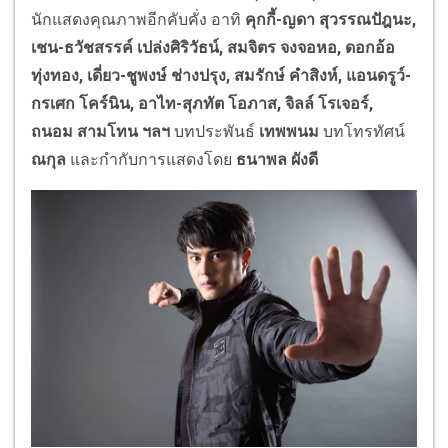
นักแสดงคุณภาพอีกคับคั่ง อาทิ
คุกกี้-ญดา สุวรรณปัฎนะ
,
เชน-ธวัชสรรค์ เปล่งศิริวัธน์
, สมจิตร จงจอหอ, ดอกอ้อ
ทุ่งทอง, เดี่ยว-ชูพงษ์ ช่างปรุง, สมรักษ์ คำสิงห์,
แอนดรูว์-
กรเศก โคร์นิน
, อาไท-สุภทัต โอภาส, จิลล์ โรเจอร์,
ถนอม สามโทน ฯลฯ
บทประพันธ์
เทพพนม
บทโทรทัศน์
ณกุล
และกำกับการแสดงโดย
ธนาพล ผังดี