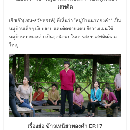
เสพติด
เฮียเก๊า(เชน-ธวัชสรรค์) ที่เห็นว่า “หมู่บ้านนาทองคำ” เป็น
หมู่บ้านเล็กๆ เงียบสงบ และติดชายแดน จึงวางแผนใช้
หมู่บ้านนาทองคำ เป็นจุดนัดพบในการส่งยาเสพติตล็อต
ใหญ่
เรื่องย่อ ข้าวเหนียวทองคำ EP.17