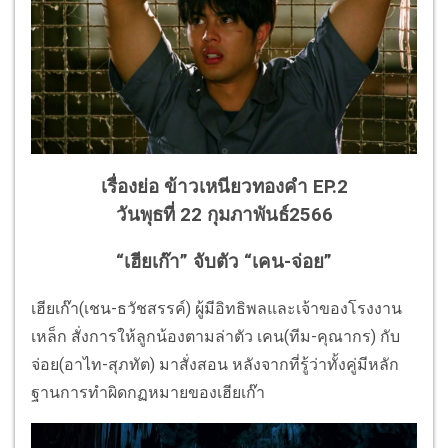
เรื่องย่อ ข้าวเหนียวทองคำ EP.2
วันพุธที่ 22 กุมภาพันธ์2566
“เฮียเก๊า” จับตัว “เคน-จ่อย”
เฮียเก๊า(เชน-ธวัชสรรค์) ผู้มีอิทธิพลและเจ้าของโรงงาน
เหล็ก สั่งการให้ลูกน้องตามล่าตัว เคน(ทีม-คุณากร) กับ
จ่อย(อาไท-สุภทัต) มาสั่งสอน หลังจากที่รู้ว่าทั้งคู่มีหลัก
ฐานการทำผิดกฏหมายของเฮียเก๊า