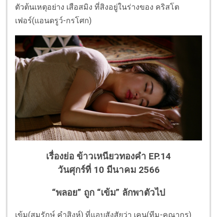
ตัวต้นเหตุอย่าง เสือสมิง ที่สิงอยู่ในร่างของ คริสโต
เฟอร์(แอนดรูว์-กรโศก)
เรื่องย่อ ข้าวเหนียวทองคำ EP.14
วันศุกร์ที่ 10 มีนาคม 2566
“พลอย” ถูก “เข้ม” ลักพาตัวไป
เข้ม(สมรักษ์ คำสิงห์) ที่แอบสังสัยว่า เคน(ทีม-คุณากร)