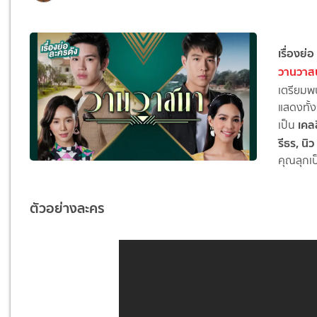
เรื่องย
วานวาส
เตรียม
แสดงทั้ง
เคลล
เป็น
รีธร, นิ
คุณลุกเ
ตัวอย่างละคร