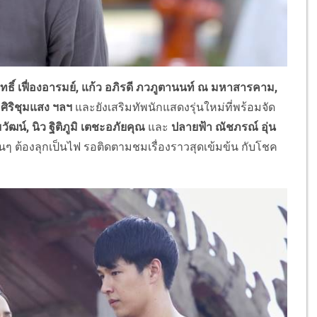
ธิ์ เฟื่องอารมย์
,
แก้ว
อภิรดี ภวภูตานนท์ ณ มหาสารคาม
,
ศิริชุมแสง
ฯลฯ
และยังเสริมทัพนักแสดงรุ่นใหม่
ที่พร้อมจัด
ามวัฒน์
,
นิว ฐิติภูมิ เตชะอภัยคุณ
และ
ปลายฟ้า ณัชภรณ์ อุ่น
 ต้องลุกเป็นไฟ รอติดตามชมเรื่องราวสุดเข้มข้น กับโชค