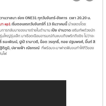
่อ วานวาสนา ช่อง ONE31 ทุกวันจันทร์-อังคาร เวลา 20.20 น.
นา ep1
เริ่มตอนแรกวันจันทร์ที่ 13 ธันวาคมนี้
นำแสดงโดย
เป้ย ปานวาด
พบการกลับมาของนางร้ายในตำนาน
เสริมทัพด้วยนัก
รุ่นใหญ่รุ่นเล็ก มาเชือดเฉือนอารมณ์กันแบบถึงพริกถึงขิง ไม่ว่าจะ
ี่ ธนะพัฒน์, ปูเป้ รามาวดี, น็อต วรฤทธิ์, ทอย ปฐมพงศ์, บิ๊นท์ สิ
ว ฐิติภูมิ, ปลายฟ้า ณัชภรณ์
ที่พร้อมจะมาฟาดฟันจนทำให้ทีวีของ
ป็นไฟ