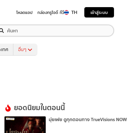
TH
เข้าสู่ระบบ
โหลดแอป
กล่องทรูไอดี ทีวี
ระเทศ
อื่นๆ
ยอดนิยมในตอนนี้
มุ่ยเฟย ดูทุกตอนทาง TrueVisions NOW