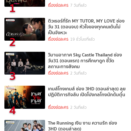
1
เรื่องย่อละคร
7 วันที่แล้ว
ติวเธอร์ที่รัก MY TUTOR, MY LOVE ช่อง
วัน 31 (ตอนจบ) หัวใจของทุกคนเต้นไม่
เป็นจังหวะ
2
เรื่องย่อละคร
19 ชั่วโมงที่แล้ว
วิมานอากาศ Sky Castle Thailand ช่อง
วัน31 (ตอนแรก) การศึกษาถูก ชี้วัด
สถานะทางสังคม
3
เรื่องย่อละคร
2 วันที่แล้ว
เกมส์โกงเกมส์ ช่อง 3HD (ตอนล่าสุด) ลุย
ปฏิบัติภารกิจลับ เปิดโปงกลโกงนักต้มตุ๋น
4
เรื่องย่อละคร
2 วันที่แล้ว
The Running เงิน งาน ความรัก ช่อง
3HD (ตอนล่าสุด)