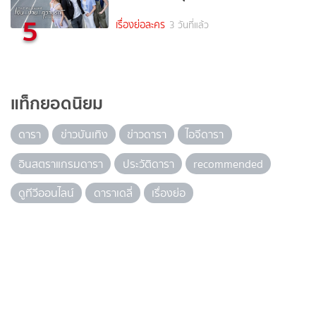
5
เรื่องย่อละคร
3 วันที่แล้ว
แท็กยอดนิยม
ดารา
ข่าวบันเทิง
ข่าวดารา
ไอจีดารา
อินสตราแกรมดารา
ประวัติดารา
recommended
ดูทีวีออนไลน์
ดาราเดลี่
เรื่องย่อ