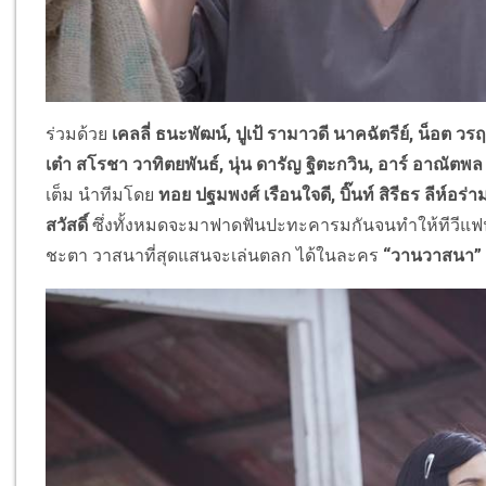
ร่วมด้วย
เคลลี่ ธนะพัฒน์
,
ปูเป้ รามาวดี นาคฉัตรีย์
,
น็อต วรฤท
เต๋า สโรชา วาทิตยพันธ์
,
นุ่น ดารัญ ฐิตะกวิน
,
อาร์
อาณัตพล 
เต็ม นำทีมโดย
ทอย ปฐมพงศ์ เรือนใจดี
,
บิ๊นท์ สิรีธร ลีห์อร่
สวัสดิ์
ซึ่งทั้งหมดจะมาฟาดฟั
นปะทะคารมกันจนทำให้ทีวีแฟนๆ
ชะตา วาสนาที่สุดแสนจะเล่นตลก ได้ในละคร
“
วานวาสนา
”