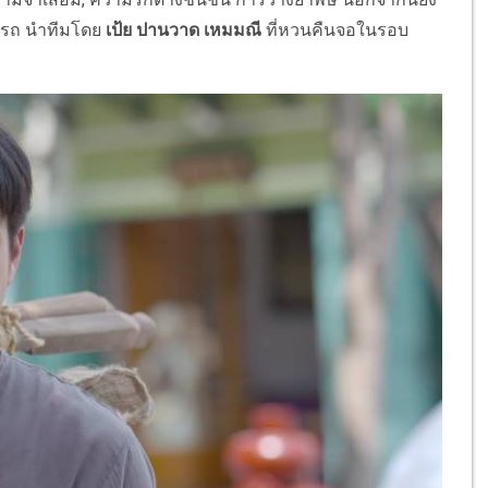
รถ
นำทีมโดย
เป้ย ปานวาด เหมมณี
ที่หวนคืนจอในรอบ