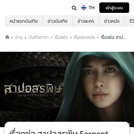
TH
เข้าสู่ระบบ
หน้าแรกบันเทิง
ข่าวบันเทิง
ข่าวละคร
ข่าวหนัง
รี
อ่าน
บันเทิงดารา
เรื่องย่อ
เรื่องย่อหนัง
เรื่องย่อ สาป
อสรพิษ Serpent Beauty
เรื่องย่อ สาปอสรพิษ Serpent