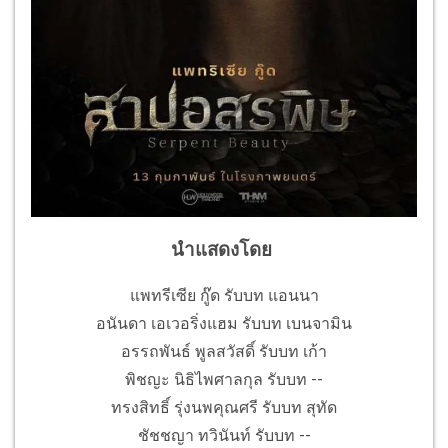
นำแสดงโดย
แพทรีเซีย กู๊ด รับบท แอนนา
อนันดา เอเวอริ่งแฮม รับบท เบนจามิน
อรรถพันธ์ พูลสวัสดิ์ รับบท เก้า
พิชญะ นิธิไพศาลกุล รับบท --
ทรงสิทธิ์ รุ่งนพคุณศรี รับบท สุทัด
ชัชชญา ทวินันท์ รับบท --