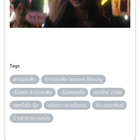
Tags
สาปอสรพิษ
สาปอสรพิษ Serpent Beauty
เรื่องย่อ สาปอสรพิษ
เรื่องย่อหนัง
หนังไทย 2568
แพทรีเซีย กู๊ด
อนันดา เอเวอริ่งแฮม
กัน อรรถพันธ์
ข่าวสารวงการหนัง