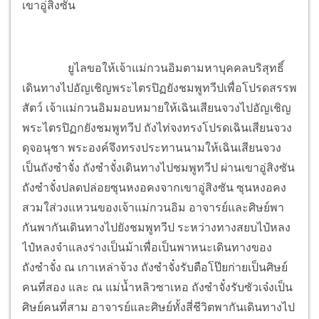
เขาอู่สิงซัน
ยูไลขอให้เจ้าแม่กวนอิมตามหาบุคคลบริสุทธิ์
เดินทางไปอัญเชิญพระไตรปิฏยังชมพูทวีปเพื่อโปรดสรรพ
สัตว์ เจ้าแม่กวนอิมมอบหมายให้เฉินเสียนจวงไปอัญเชิญ
พระไตรปิฏกยังชมพูทวีป ถังไท่จงทรงโปรดเฉินเสียนจวง
ดุจอนุชา พระองค์จึงทรงประทานนามให้เฉินเสียนจวง
เป็นถังซำจั๋ง ถังซำจั๋งเดินทางไปชมพูทวีป ผ่านเขาอู่สิงซัน
ถังซำจั๋งปลดปล่อยซุนหงอคงจากเขาอู่สิงซัน ซุนหงอคง
สวมใส่วงแหวนของเจ้าแม่กวนอิม อาจารย์และศิษย์พา
กันพากันเดินทางไปยังชมพูทวีป ระหว่างทางสยบไป๋หลง
ไป๋หลงจำแลงร่างเป็นม้าเพื่อเป็นพาหนะเดินทางของ
ถังซำจั๋ง ณ เกาเหล่าจ้วง ถังซำจั๋งรับตือโป๊ยก่ายเป็นศิษย์
คนที่สอง และ ณ แม่น้ำหลิวซาเหอ ถังซำจั๋งรับซัวเจ๋งเป็น
ศิษย์คนที่สาม อาจารย์และศิษย์ทั้งสี่ชีวิตพากันเดินทางไป