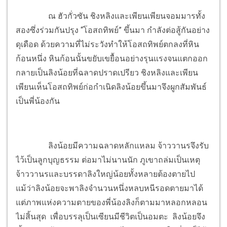
ณ ฮัวกั่วซัน ชิงหลิงและเพียนเพียนจอมมารทั้ง
สองซึ่งร่วมกันปรุง “โอสถทิพย์” ขึ้นมา กำลังต่อสู้กันอย่าง
ดุเดือด ด้วยความที่ไม่ระวังทำให้โอสถทิพย์ตกลงที่หิน
ก้อนหนึ่ง หินก้อนนั้นขยับเขยื้อนอย่างรุนแรงจนแตกออก
กลายเป็นลิงน้อยที่ฉลาดปราดเปรียว ชิงหลิงและเพียน
เพียนเห็นโอสถทิพย์ก่อกำเนิดลิงน้อยขึ้นมาจึงผูกสัมพันธ์
เป็นพี่น้องกัน
ลิงน้อยมีความฉลาดหลักแหลม จ้าววานรจึงรับ
ไว้เป็นลูกบุญธรรม ต่อมาไม่นานนัก ภูเขาถล่มเป็นเหตุ
จ้าววานรและบรรดาลิงใหญ่น้อยทั้งหลายต้องตายไป
แม้ว่าลิงน้อยจะพาลิงจำนวนหนึ่งหลบหนีรอดตายมาได้
แต่ภาพแห่งความตายของพี่น้องลิงก็ตามมาหลอกหลอน
ไม่สิ้นสุด เพื่อบรรลุเป็นเซียนมีชีวิตเป็นอมตะ ลิงน้อยจึง