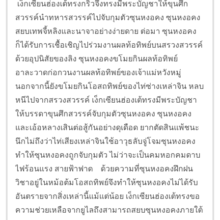
เง็กเซียนฮ่องเต้ทรงกริ้วจึงทรงมีพระบัญชาให้ขุนศึก
สวรรค์นำทหารสวรรค์ไปจับกุมตัวซุนหงอคง ซุนหงอคง
สยบเทพจี้หลิงและนาจาอย่างง่ายดาย ต่อมา ซุนหงอคง
ก็ได้รับการเชื้อเชิญไปร่วมงานผลท้อทิพย์บนสรวงสวรรค์
ด้วยอุปนิสัยของลิง ซุนหงอคงขโมยกินผลท้อทิพย์
อาละวาดก่อกวนงานผลท้อทิพย์ของเจ้าแม่หวังหมู่
นอกจากนี้ยังขโมยกินโอสถทิพย์ของไท่ซ่างเหล่าจิน หลบ
หนีไปจากสรวงสวรรค์ เง็กเซียนฮ่องเต้ทรงมีพระบัญชา
ให้บรรดาขุนศึกสวรรค์จับกุมตัวซุนหงอคง ซุนหงอคง
และเอ้อหลางเสินต่อสู้กันอย่างดุเดือด ยากตัดสินแพ้ชนะ
นึกไม่ถึงว่าไท่เสียงเหล่าจินใช้อาวุธลับจู่โจมซุนหงอคง
ทำให้ซุนหงอคงถูกจับกุมตัว ไม่ว่าจะเป็นคมหอกคมดาบ
ไฟร้อนแรง สายฟ้าฟาด ด้วยความที่ซุนหงอคงฝึกฝน
วิชาอยู่ในหม้อต้มโอสถทิพย์จึงทำให้ซุนหงอคงไม่ได้รับ
อันตรายจากสิ่งเหล่านี้แม้แต่น้อย เง็กเซียนฮ่องเต้ทรงขอ
ความช่วยเหลือจากยูไลถึงสามารถสยบซุนหงอคงภายใต้