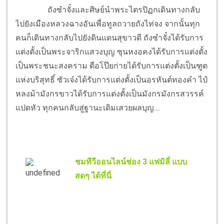
ถังซำจั๋งและศิษย์นำพระไตรปิฏกเดินทางกลับ
ไปยังเมืองหลวงฉางอันเพื่อทูลถวายถังไท่จง จากนั้นทุก
คนก็เดินทางกลับไปยังดินแดนสุขาวดี ถังซำจั๋งได้รับการ
แต่งตั้งเป็นพระจาริกแสวงบุญ ซุนหงอคงได้รับการแต่งตั้ง
เป็นพระชนะสงคราม ตือโป๊ยก่ายได้รับการแต่งตั้งเป็นฑูต
แห่งบริสุทธิ์ ซัวเจ๋งได้รับการแต่งตั้งเป็นอรหันต์ทองคำ ไป๋
หลงม้ามังกรขาวได้รับการแต่งตั้งเป็นมังกรมังกรสวรรค์
แปดหัว ทุกคนกลับสู่ฐานะเดิมเสวยผลบุญ....
ชมทีวีออนไลน์ช่อง 3 แฟมิลี่ แบบ
สดๆ ได้ที่นี่