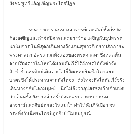
ยังชมพูทวีปอัญเชิญพระไตรปิฏก
ระหว่างการเดินทางอาจารย์และศิษย์ทั้งสี่ชีวิต
ต้องเผชิญและกำจัดปิศาจและมารร้าย เผชิญกับอุปสรรค
นานัปการ ในทีสุดก็เดินทางถึงแดนสุขาวดี กราบสักการะ
พระศาสดา อัครสาวกทั้งสองของพระศาสดาซึ่งหลุดพ้น
จากเรื่องราวในโลกได้มอบคัมภีร์ไร้อักษรให้ถังซำจั๋ง
ถังซำจั๋งและศิษย์เดินทางไปที่วัดเหลยอินซื่อโดยแสดง
บาตรซึ่งได้ประทานจากถังไท่จง ถังไท่จงถึงได้คัมภีร์จริง
เดินทางกลับโลกมนุษย์ นึกไม่ถึงว่าอุปสรรคเก้าเก้าแปด
สิบเอ็ดครั้ง ยังขาดอีกครั้งถึงจะครบตามที่กำหนด
อาจารย์และศิษย์ตกลงในแม่น้ำ ทำให้คัมภีร์เปียก จน
กระทั่งวันนี้พระไตรปิฏกจึงยังไม่สมบูรณ์