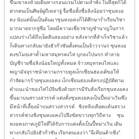
ขึ้นเขาลงห้วยเดินทางรอนแรมไปตามลำพัง ในที่สุดก็ได้
ฝากตนเป็นศิษย์ผู่ถีเหลาจู่ จื่อซือตั้งชื่อลิงน้อยว่าซุนหงอ
คง นับแต่นั้นเป็นต้นมาซุนหงอคงก็ได้ศึกษาร่ำเรียนวิชา
มากมายจากจู่ซือ โดยมีความเชี่ยวชาญชำนาญในการ
แปลงร่างได้ถึงเจ็ดสิบสองอย่าง หลังจากที่สำเร็จวิชาแล้ว
ก็เดินทางกลับมายังฮัวกั่วซันตั้งตนเป็นจ้าววานร ซุนหงอ
คงขโมยเสาค้ำมหาสมุทรตงไห่ บุกลงไปนรก ทำลาย
บัญชีรายชื่อลิงน้อยใหญ่ทั้งหมด จ้าวสมุทรตงไห่และ
พญามัจจุราชนำความกราบทูลเง็กเซียนฮ่องเต้ขอให้
กำจัดมารร้ายซุนหงอคง เง็กเซียนฮ่องเต้ทรงปฏิบัติตาม
คำแนะนำของไท่ไป๋จินซิงด้วยการมีรับสั่งเรียกซุนหงอคง
ขึ้นมาบนสรวงสวรรค์ แต่งตั้งซุนหงอคงเป็นปี้หม่าเวินซึ่ง
มีหน้าที่เลี้ยงม้าบนสรวงสวรรค์ ชิงหลิงเคียดแค้นสรวง
สวรรค์ช่วงชิงซุนหงอคงไปจึงขัดขวางทุกวิถีทาง ซุน
หงอคงภาคภูมิใจที่ได้รับการแต่งตั้งเป็นปี้หม่าเวิน เดิน
ทางกลับไปยังฮัวกั่วซัน เรียกตนเองว่า “ฉีเทียนต้าเซิ่ง”