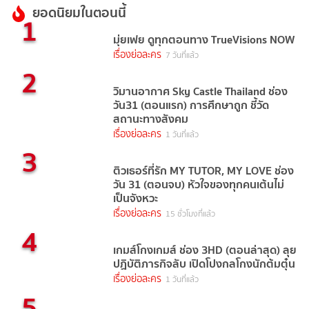
ยอดนิยมในตอนนี้
1
มุ่ยเฟย ดูทุกตอนทาง TrueVisions NOW
เรื่องย่อละคร
7 วันที่แล้ว
2
วิมานอากาศ Sky Castle Thailand ช่อง
วัน31 (ตอนแรก) การศึกษาถูก ชี้วัด
สถานะทางสังคม
เรื่องย่อละคร
1 วันที่แล้ว
3
ติวเธอร์ที่รัก MY TUTOR, MY LOVE ช่อง
วัน 31 (ตอนจบ) หัวใจของทุกคนเต้นไม่
เป็นจังหวะ
เรื่องย่อละคร
15 ชั่วโมงที่แล้ว
4
เกมส์โกงเกมส์ ช่อง 3HD (ตอนล่าสุด) ลุย
ปฏิบัติภารกิจลับ เปิดโปงกลโกงนักต้มตุ๋น
เรื่องย่อละคร
1 วันที่แล้ว
5