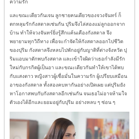
ความรัก
และขณะเดียวกันเจน ลูกชายคนเดียวของจวงจันทร์ ก็
ตกหลุมรักกังสดาลเช่นกัน ปุริมจึงไล่สองแม่ลูกออกจาก
บ้าน ทำให้จวงจันทร์ยิ่งรู้สึกแค้นเคืองกังสดาล จึง
พยายามทุกวิถีทาง เพื่อจะกำจัดให้กังสดาลออกไปชีวิต
ของปุริม กังสดาลจึงหลบไปพักอยู่กับญาติที่ต่างจังหวัด ปุ
ริมแอบมาดักพบกังสดาล และเข้าใจผิดว่าเธอกำลังมีรัก
ใหม่กับกรกิตผู้เป็นอา และขณะเดียวกันทำให้เขาได้พบ
กับแสงดาว หญิงสาวผู้เชื่อมั่นในความรัก ผู้เปรียบเสมือน
อาของกังสดาล ทั้งสองคบหากันอย่างเปิดเผย แต่ปุริมยัง
หาโอกาสพบกับกังสดาลอีกเช่นกัน จนเธอไม่อาจห้ามใจ
ตัวเองได้อีกและยอมอยู่กับปุริม อย่างหลบ ๆ ซ่อน ๆ