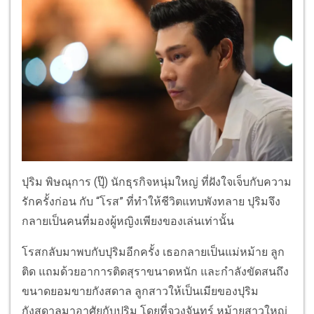
ปุริม พิษณุการ (ปุ๊) นักธุรกิจหนุ่มใหญ่ ที่ฝังใจเจ็บกับความ
รักครั้งก่อน กับ “โรส” ที่ทำให้ชีวิตแทบพังทลาย ปุริมจึง
กลายเป็นคนที่มองผู้หญิงเพียงของเล่นเท่านั้น
โรสกลับมาพบกับปุริมอีกครั้ง เธอกลายเป็นแม่หม้าย ลูก
ติด แถมด้วยอาการติดสุราขนาดหนัก และกำลังขัดสนถึง
ขนาดยอมขายกังสดาล ลูกสาวให้เป็นเมียของปุริม
กังสดาลมาอาศัยกับปุริม โดยที่จวงจันทร์ หม้ายสาวใหญ่