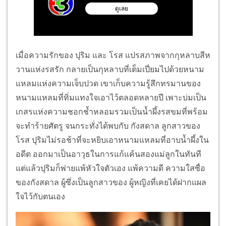
เมื่อความรักของ ปุริม และ โรส แปรสภาพจากกุหลาบสีห
วานแห่งรสรัก กลายเป็นกุหลาบที่เต็มเปี่ยมไปด้วยหนาม
แหลมแห่งความเจ็บปวด เขาเก็บความรู้สึกทรมานของ
หนามแหลมที่ทิ่มแทงใจเอาไว้ตลอดหลายปี เพาะบ่มเป็น
เกสรแห่งความชอกช้ำหลอมรวมเป็นน้ำผึ้งรสขมที่พร้อม
จะทำร้ายศัตรู จนกระทั่งได้พบกับ กังสดาล ลูกสาวของ
โรส ปุริมไม่รอช้าที่จะหยิบเอาหนามแหลมที่อาบน้ำผึ้งใน
อดีต ออกมาเป็นอาวุธในการแก้แค้นสองแม่ลูกในทันที
แต่แล้วปุริมก็พ่ายแพ้หัวใจตัวเอง แพ้ความดี ความใสซื่อ
ของกังสดาล ผู้ซึ่งเป็นลูกสาวของ ผู้หญิงที่เคยได้ฝากแผล
ใจไว้กับตนเอง