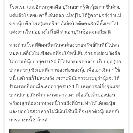
โรงแรม และอีกเหตุผลคือ ปุริมอยากรู้จักนุ้ยมากขึ้นด้วย
แต่แล้วโชคชะตาก็เล่นตลก เมื่อปุริมได้รู้ความจริงว่าแม่
ของนุ้ย คือ โรส(แคทรียา อิงลิช) อดีตคนรักที่ทิ้งเขาไป
แต่งงานใหม่อย่างไม่ใยดี ทำเอาปุริมช็อคจนเสียสติ
ทางด้านโรสที่ติดหนี้พนันจนต้องขายทรัพย์สินที่มีไปจน
หมด แต่ก็ยังไม่เพียงพอที่จะใช้หนี้เสี่ยเจ้าของบ่อน จึงถือ
โอกาสที่นุ้ยอายุครบ 20 ปี ไปทวงมรดกจาก เรียบบุญ(ปอ
ปานเลขา) ซึ่งเป็นพี่สาวของพ่อของนุ้ย เพื่อเอาเงินมาใช้
หนี้ แต่โรสก็ไม่สมหวัง เพราะพินัยกรรมระบุว่านุ้ยจะได้
รับมรดกก็ต่อเมื่อเธออายุครบ 21 ปี เหตุการณ์ยิ่งรุนแรง
บานปลายเกินที่ทุกคนจะคาดเดา เมื่อเสี่ยเจ้าของบ่อน
พร้อมลูกน้อง มาทวงหนี้โรสถึงที่บ้าน ทำให้ได้เจอนุ้ย
และบอกโรสว่าหากไม่มีเงินใช้หนี้ ก็จะเอาตัวนุ้ยแลกกับ
การล้างหนี้ 3 ล้าน!