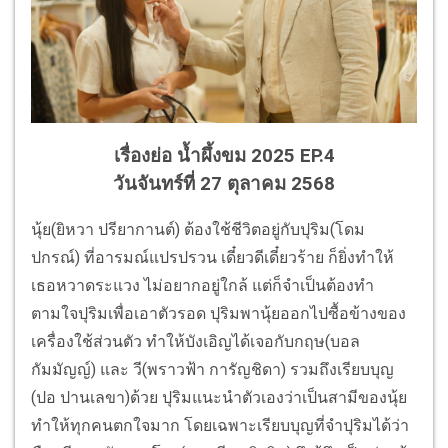
เรื่องย่อ น้ำผึ้งขม 2025 EP.4
วันจันทร์ที่ 27 ตุลาคม 2568
นุ้ย(ยิหวา ปรียากานต์) ต้องใช้ชีวิตอยู่กับปุริม(โดม
ปกรณ์) ที่อารมณ์แปรปรวน เดี๋ยวดีเดี๋ยวร้าย ก็ยิ่งทำให้
เธอหวาดระแวง ไม่อยากอยู่ใกล้ แต่ก็จำเป็นต้องทำ
ตามใจปุริมเพื่อเอาตัวรอด ปุริมพานุ้ยออกไปซื้อข้างของ
เครื่องใช้ส่วนตัว ทำให้บังเอิญได้เจอกับกฤษ(บอล
กัมมัญญ์) และ วี(พราวฟ้า การัญชิดา) รวมถึงเรียบบุญ
(ปอ ปานเลขา)ด้วย ปุริมแนะนำตัวเองว่าเป็นสามีของนุ้ย
ทำให้ทุกคนตกใจมาก โดยเฉพาะเรียบบุญที่จำปุริมได้ว่า