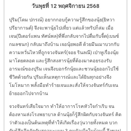
วันพุธที่ 12 พฤศจิกายน 2568
ปุริม(โดม ปกรณ์) อยากกอบกู้ความรู้สึกของนุ้ย(ยิหวา
ปรียากานต์) จึงจะพานุ้ยไปเที่ยว แต่แล้วทริปก็ล่ม เมื่อ
เจน(ปีเตอร์แพน ทัศน์พล)ที่พึ่งกลับจากไปดื่มกับจี้ด(เบนซ์
กมลชนก) กลับมาถึงบ้าน เจอนุ้ยพอดี ด้วยมึนเมาบวกกับ
ความหวั่นไหวที่ถูกจวงจันทร์(จอย รินลณี) เป่าหูเรื่องนุ้ย
มาโดยตลอด และรู้สึกสงสารนุ้ยที่ต้องมาคอยรองรับ
อารมณ์ของปุริม เจนจึงบอกรักนุ้ยและชวนนุ้ยออกไปใช้
ชีวิตด้วยกัน ปุริมเห็นเหตุการณ์และได้ยินทุกอย่างจึง
โมโหมาก พลั้งมือทำร้ายเจนและสั่งให้จวงจันทร์กับเจน
ย้ายออกไปจากบ้าน
จวงจันทร์เสียใจมาก ทำให้อาการโรคหัวใจกำเริบ จน
ต้องหามส่งโรงพยาบาล ด้านนุ้ยก็รู้สึกผิดกับจวงจันทร์ คิด
ว่าตัวเองเป็นต้นเหตุที่ทำให้เกิดเรื่องวุ่นวายทั้งหมด บวก
กับรู้สึกอึดอัดกับสถานะแบบ 3 คนผัวเมียในบ้านนี้ จึงขอปุ