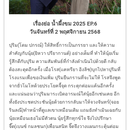
เรื่องย่อ น้ำผึ้งขม 2025 EP.6
วันจันทร์ที่ 2 พฤศจิกายน 2568
ปุริม(โดม ปกรณ์) ให้สิทธิ์การเป็นภรรยา และให้ความ
สำคัญกับนุ้ย(ยิหวา ปรียากานต์) อย่างเต็มที่ ทำให้นุ้ยเริ่ม
รู้สึกดีกับปุริม ความสัมพันธ์ที่กำลังดำเนินไปด้วยดี กลับ
ต้องสะดุดอีกครั้ง เมื่อโรส(แคทรียา อิงลิช)บุกไปหาปุริมที่
โรงแรมเพื่อขอเงินเพิ่ม ปุริมยืนกรานที่จะไม่ให้ โรสจึงพูด
จากยั่วโมโหด้วยประโยคจี้จุด กระตุกต่อมแค้นอีกครั้ง
และแน่นอนว่าปุริมมาระเบิดอารมณ์ใส่นุ้ยอีกเช่นเคย อีก
ทั้งยังประชดประชันนุ้ยด้วยการกลับมาให้จวงจันทร์(จอย
รินลณี)ทำหน้าที่ดูแลเขาเหมือนเดิม แถมยังทำเมินเฉยกับ
นุ้ยเหมือนเธอไม่มีตัวตน นุ้ยรู้สึกทุกข์ใจ จึงไปปรึกษา
จี๊ด(เบนซ์ กมลชนก)เพื่อนสนิท จิ๊ดจึงวางแผนกระตุ้นต่อม