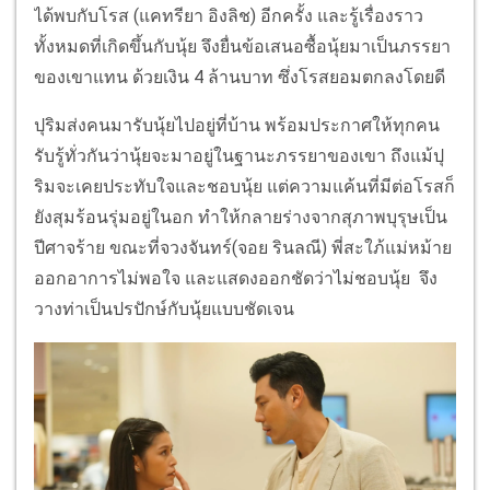
ได้พบกับโรส (แคทรียา อิงลิช) อีกครั้ง และรู้เรื่องราว
ทั้งหมดที่เกิดขึ้นกับนุ้ย จึงยื่นข้อเสนอซื้อนุ้ยมาเป็นภรรยา
ของเขาแทน ด้วยเงิน 4 ล้านบาท ซึ่งโรสยอมตกลงโดยดี
ปุริมส่งคนมารับนุ้ยไปอยู่ที่บ้าน พร้อมประกาศให้ทุกคน
รับรู้ทั่วกันว่านุ้ยจะมาอยู่ในฐานะภรรยาของเขา ถึงแม้ปุ
ริมจะเคยประทับใจและชอบนุ้ย แต่ความแค้นที่มีต่อโรสก็
ยังสุมร้อนรุ่มอยู่ในอก ทำให้กลายร่างจากสุภาพบุรุษเป็น
ปีศาจร้าย ขณะที่จวงจันทร์(จอย รินลณี) พี่สะใภ้แม่หม้าย
ออกอาการไม่พอใจ และแสดงออกชัดว่าไม่ชอบนุ้ย จึง
วางท่าเป็นปรปักษ์กับนุ้ยแบบชัดเจน