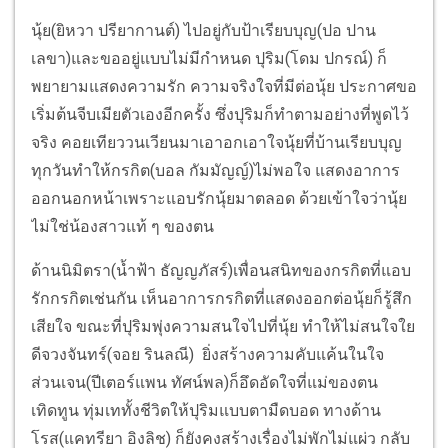
นุ้ย(ยิหวา ปรียากานต์) ไปอยู่กับป้าเรียบบุญ(ปอ ปาน
เลขา)และขออยู่แบบไม่มีกำหนด ปุริม(โดม ปกรณ์) ก็
พยายามแสดงความรัก ความจริงใจที่มีต่อนุ้ย ประกาศขอ
เริ่มต้นจีบเมียตัวเองอีกครั้ง ซึ่งปุริมก็ทำตามอย่างที่พูดไว้
จริง คอยเทียววนเวียนมาเอาอกเอาใจนุ้ยที่บ้านเรียบบุญ
ทุกวันทำให้กรกิต(บอล กัมมัญญ์)ไม่พอใจ แสดงอาการ
ออกนอกหน้าเพราะแอบรักนุ้ยมาตลอด ด้วยเข้าใจว่านุ้ย
ไม่ใช่น้องสาวแท้ ๆ ของตน
ด้านนิมิตรา(น้ำฟ้า ธัญญภัสร์)เพื่อนสนิทของกรกิตที่แอบ
รักกรกิตเช่นกัน เห็นอาการกรกิตที่แสดงออกต่อนุ้ยก็รู้สึก
เสียใจ ขณะที่ปุริมพุ่งความสนใจไปที่นุ้ย ทำให้ไม่สนใจใย
ดีจวงจันทร์(จอย รินลณี) ยิ่งสร้างความคับแค้นในใจ
ส่วนเจน(ปีเตอร์แพน ทัศน์พล)ก็อึดอัดใจที่แม่ของตน
เทิดทูน ทุ่มเททั้งชีวิตให้ปุริมแบบตามืดบอด ทางด้าน
โรส(แคทรียา อิงลิช) ก็ยังคงสร้างเรื่องไม่พักไม่แผ่ว กลับ