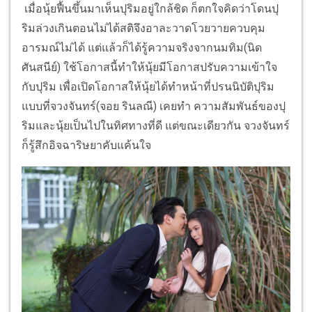
เมื่อนุ้ยฟื้นขึ้นมาเห็นปุริมอยู่ใกล้ชิด ก็ตกใจคิดว่าโดนปุ
ริมล่วงเกินตอนไม่ได้สติจึงอาละวาดโวยวายควบคุม
อารมณ์ไม่ได้ แต่แล้วก็ได้รู้ความจริงจากนมทิม(นิด
ศันสนีย์) ใช้โอกาสนี้ทำให้นุ้ยมีโอกาสปรับความเข้าใจ
กับปุริม เพื่อเปิดโอกาสให้นุ้ยได้ทำหน้าที่ปรนนิบัติปุริม
แบบที่จวงจันทร์(จอย รินลณี) เคยทำ ความสัมพันธ์ของปุ
ริมและนุ้ยเป็นไปในทิศทางที่ดี แต่ขณะเดียวกัน จวงจันทร์
ก็รู้สึกอิจฉาริษยาคับแค้นใจ