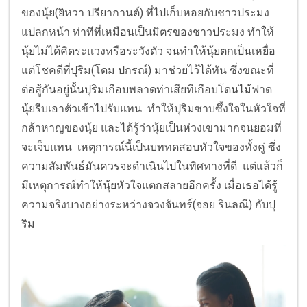
ของนุ้ย(ยิหวา ปรียากานต์) ที่ไปเก็บหอยกับชาวประมง
แปลกหน้า ท่าทีที่เหมือนเป็นมิตรของชาวประมง ทำให้
นุ้ยไม่ได้คิดระแวงหรือระวังตัว จนทำให้นุ้ยตกเป็นเหยื่อ
แต่โชคดีที่ปุริม(โดม ปกรณ์) มาช่วยไว้ได้ทัน ซึ่งขณะที่
ต่อสู้กันอยู่นั้นปุริมเกือบพลาดท่าเสียทีเกือบโดนไม้ฟาด
นุ้ยรีบเอาตัวเข้าไปรับแทน ทำให้ปุริมซาบซึ้งใจในหัวใจที่
กล้าหาญของนุ้ย และได้รู้ว่านุ้ยเป็นห่วงเขามากจนยอมที่
จะเจ็บแทน เหตุการณ์นี้เป็นบททดสอบหัวใจของทั้งคู่ ซึ่ง
ความสัมพันธ์มันควรจะดำเนินไปในทิศทางที่ดี แต่แล้วก็
มีเหตุการณ์ทำให้นุ้ยหัวใจแตกสลายอีกครั้ง เมื่อเธอได้รู้
ความจริงบางอย่างระหว่างจวงจันทร์(จอย รินลณี) กับปุ
ริม