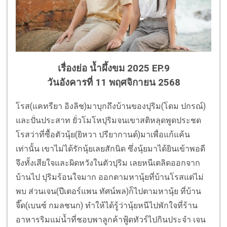
เรื่องย่อ น้ำผึ้งขม 2025 EP.9
วันอังคารที่ 11 พฤศจิกายน 2568
โรส(แคทรียา อิงลิช)มาบุกถึงบ้านของปุริม(โดม ปกรณ์)
และปั่นประสาท ยั่วโมโหปุริมจนเขาสติหลุดพูดประชด
โรสว่าที่ซื้อตัวนุ้ย(ยิหวา ปรียากานต์)มาเพื่อแก้แค้น
เท่านั้น เขาไม่ได้รักนุ้ยเลยสักนิด ซึ่งนุ้ยมาได้ยินเข้าพอดี
จึงทั้งเสียใจและผิดหวังในตัวปุริม เลยหนีเตลิดออกจาก
บ้านไป ปุริมร้อนใจมาก ออกตามหานุ้ยที่บ้านโรสแต่ไม่
พบ ส่วนเจน(ปีเตอร์แพน ทัศน์พล)ก็ไปตามหานุ้ย ที่บ้าน
จี๊ด(เบนซ์ กมลชนก) ทำให้ได้รู้ว่านุ้ยหนีไปพักใจที่ร้าน
อาหารริมแม่น้ำที่ชอบพาลูกค้าฟู้ดทัวร์ไปกินประจำ เจน