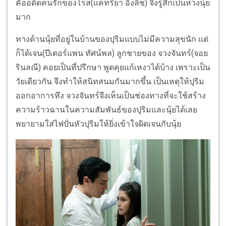
คืออดีตคนรักของโรส(แคทรียา อิงลิช) จึงรู้สึกเป็นห่วงนุ้ย
มาก
ทางด้านนุ้ยที่อยู่ในบ้านของปุริมแบบไม่มีความสุขนัก แต่
ก็ได้เจน(ปีเตอร์แพน ทัศน์พล) ลูกชายของ จวงจันทร์(จอย
รินลณี) คอยเป็นที่ปรึกษา พูดคุยแก้เหงาได้บ้าง เพราะเป็น
วัยเดียวกัน จึงทำให้สนิทสนมกันมากขึ้น เป็นเหตุให้ปุริม
ออกอาการหึง จวงจันทร์จึงเห็นเป็นช่องทางที่จะใช้สร้าง
ความร้าวฉานในความสัมพันธ์ของปุริมและนุ้ยได้เลย
พยายามใส่ไฟปั่นหัวปุริมให้ยิ่งเข้าใจผิดเจนกับนุ้ย