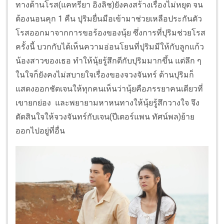
ทางด้านโรส(แคทรียา อิงลิช)ยังคงสร้างเรื่องไม่หยุด จน
ต้องนอนคุก 1 คืน ปุริมยื่นมือเข้ามาช่วยเหลือประกันตัว
โรสออกมาจากการขอร้องของนุ้ย ซึ่งการที่ปุริมช่วยโรส
ครั้งนี้ บวกกับได้เห็นความอ่อนโยนที่ปุริมมีให้กับลูกแก้ว
น้องสาวของเธอ ทำให้นุ้ยรู้สึกดีกับปุริมมากขึ้น แต่ลึก ๆ
ในใจก็ยังคงไม่สบายใจเรื่องของจวงจันทร์ ด้านปุริมก็
แสดงออกชัดเจนให้ทุกคนเห็นว่านุ้ยคือภรรยาคนเดียวที่
เขายกย่อง และพยายามหาหนทางให้นุ้ยรู้สึกวางใจ จึง
ตัดสินใจให้จวงจันทร์กับเจน(ปีเตอร์แพน ทัศน์พล)ย้าย
ออกไปอยู่ที่อื่น