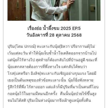
เรื่องย่อ น้ำผึ้งขม 2025 EP.5
วันอังคารที่ 28 ตุลาคม 2568
ปุริม(โดม ปกรณ์) ทะเลาะกับนุ้ย(ยิหวา ปรียากานต์)ไม่
เว้นแต่ละวัน ทำให้นุ้ยเจ็บช้ำน้ำใจเตลิดออกจากบ้านไป
แต่นุ้ยก็ไร้ทางไป สุดท้ายก็ต้องกลับไปที่บ้านอยู่ดี ขณะที่
นุ้ยแตกสลายต้องการที่พึ่งทางใจ แต่กลับได้พบว่า
โรส(แคทรียา อิงลิช)ทะเลาะกับเชิญอย่างรุนแรง โดยมี
เธอเป็นต้นเหตุของหัวข้อทะเลาะนั้น นุ้ยก็ยิ่งพังทลาย
รู้สึกไร้ที่พึ่ง ไร้ทางออก แต่แล้วก็มีปุริมที่มาเป็นคนที่โอบ
กอดนุ้ยไว้ในยามมืดมนอีกครั้ง คืนนั้นนุ้ยป่วยไข้ขึ้นสูง
จนไม่ได้สติ ปุริมเป็นห่วงนุ้ยมากจึงเฝ้าดูแลนุ้ยทั้งคืน