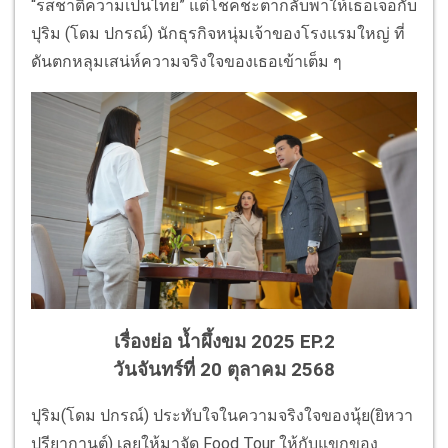
“รสชาติความเป็นไทย” แต่โชคชะตากลับพาให้เธอเจอกับ
ปุริม (โดม ปกรณ์) นักธุรกิจหนุ่มเจ้าของโรงแรมใหญ่ ที่
ดันตกหลุมเสน่ห์ความจริงใจของเธอเข้าเต็ม ๆ
เรื่องย่อ น้ำผึ้งขม 2025 EP.2
วันจันทร์ที่ 20 ตุลาคม 2568
ปุริม(โดม ปกรณ์) ประทับใจในความจริงใจของนุ้ย(ยิหวา
ปรียากานต์) เลยให้มาจัด Food Tour ให้กับแขกของ