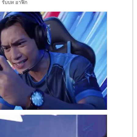
 รับบท อาฟิก