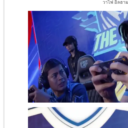
วาไฟ อิลฮาม