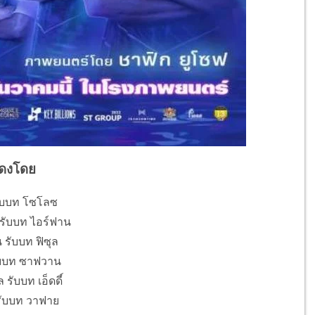
ดงโดย
รับบท โซโลซ
 รับบท ไอร์ฟาน
น รับบท ฟิซุล
ับบท ซาฟวาน
 รับบท เอ็ดดี์
รับบท วาฟาย