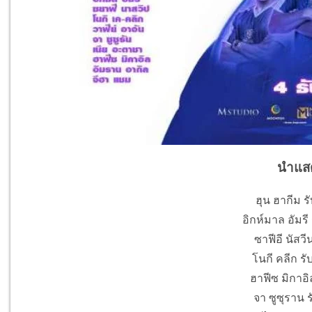
นำแส
ฮุน ฮากีม 
อิกห์มาล อัมรี
ซาฟีอี นัสวี
โนกี คลีก ร
ฮาฟีซ มิกาอิล
จา ซูซุราน 