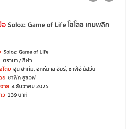
ย่อ
Soloz: Game of Life โซโลซ เกมพลิก
อง
Soloz: Game of Life
ท
ดรามา / กีฬา
งโดย
ฮุน ฮากีม, อิกห์มาล อัมรี, ซาฟีอี นัสวีน
โดย
ซาฟิก ยูซอฟ
ฉาย
4 ธันวาคม 2025
าว
139 นาที