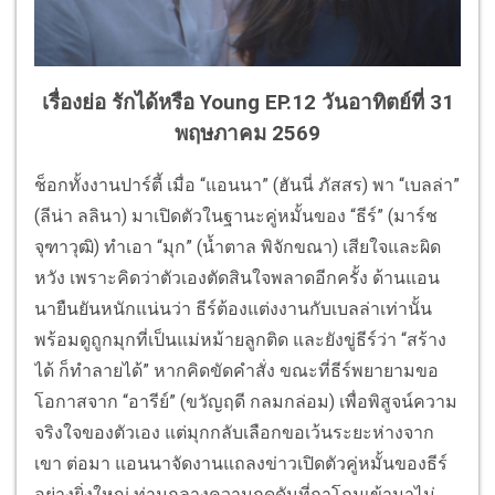
เรื่องย่อ รักได้หรือ Young EP.12 วันอาทิตย์ที่ 31
พฤษภาคม 2569
ช็อกทั้งงานปาร์ตี้ เมื่อ “แอนนา” (ฮันนี่ ภัสสร) พา “เบลล่า”
(ลีน่า ลลินา) มาเปิดตัวในฐานะคู่หมั้นของ “ธีร์” (มาร์ช
จุฑาวุฒิ) ทำเอา “มุก” (น้ำตาล พิจักขณา) เสียใจและผิด
หวัง เพราะคิดว่าตัวเองตัดสินใจพลาดอีกครั้ง ด้านแอน
นายืนยันหนักแน่นว่า ธีร์ต้องแต่งงานกับเบลล่าเท่านั้น
พร้อมดูถูกมุกที่เป็นแม่หม้ายลูกติด และยังขู่ธีร์ว่า “สร้าง
ได้ ก็ทำลายได้” หากคิดขัดคำสั่ง ขณะที่ธีร์พยายามขอ
โอกาสจาก “อารีย์” (ขวัญฤดี กลมกล่อม) เพื่อพิสูจน์ความ
จริงใจของตัวเอง แต่มุกกลับเลือกขอเว้นระยะห่างจาก
เขา ต่อมา แอนนาจัดงานแถลงข่าวเปิดตัวคู่หมั้นของธีร์
อย่างยิ่งใหญ่ ท่ามกลางความกดดันที่ถาโถมเข้ามาไม่