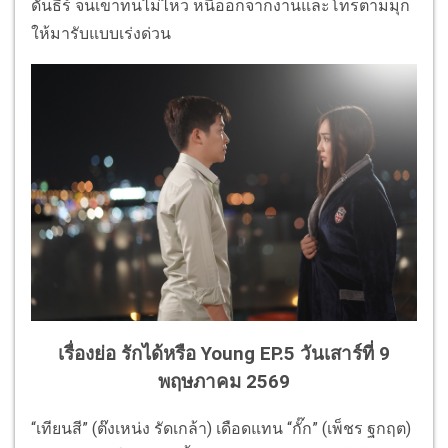
ดันธีร์ จนเขาทนไม่ไหว หนีออกจากงานและโทรตามมุก
ให้มารับแบบเร่งด่วน
เรื่องย่อ รักได้หรือ Young EP.5 วันเสาร์ที่ 9
พฤษภาคม 2569
“เทียนสี” (ต๊งเหน่ง รัดเกล้า) เดือดแทน “กั๊ก” (เพ็ชร ฐกฤต)