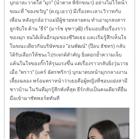
บุกอาละวาดใส่ “มุก” (น้ำตาล พิจักขณา) อย่างไม่ไว้หน้า
ขณะที่ “ของขวัญ” (ด.ญ.เอวา) มีเรื่องทะเลาะวิวาทกับ
เพื่อน หลังถูกล้อว่าแม่มีผู้ชายหลายคน ทำเอามุกสงสาร
ลูกจับใจ ด้าน “ธีร์” (มาร์ช จุฑาวุฒิ) เริ่มแอบสืบเรื่องราว
ของมุก จนได้เห็นอีกมุมของชีวิตเธอ และเริ่มรู้สึกเห็นใจ
ในขณะเดียวกันบริษัทของ “อนพัฒน์” (ป๊อบ ธัชทร) กลับ
ได้รับเลือกให้ชนะโปรเจกต์สำคัญ ยิ่งตอกย้ำความเจ็บ
แค้นในใจของกั๊กให้รุนแรงขึ้น แต่เรื่องราวกลับยิ่งวุ่นวาย
เมื่อ “พราว” (แคร์ ฉัตรฑริกา) บุกมาตบหน้ามุกกลางงาน
เลี้ยงฉลอง พร้อมตราหน้าว่าเธอคือผู้หญิงที่ชอบแย่งสามี
ชาวบ้าน ในวันที่มุกรู้สึกพังที่สุด ธีร์กลับเป็นคนเดียวที่ยื่น
มือเข้ามาซัพพอร์ตทันที