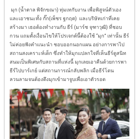
มุก (น้ำตาล พิจักขณา) ทุ่มเทกับงาน เพื่อพิสูจน์ตัวเอง
และเอาชนะทั้ง กั๊ก(เพ็ชร ฐกฤต) และบริษัทเก่าที่เคย
สร้างมา เธอต้องทำงานกับ ธีร์ (มาร์ช จุฑาวุฒิ) ที่ชอบ
กวน แถมตั้งเงื่อนไขให้โปรเจกต์นี้ต้องใช้ “มุก” เท่านั้น ธีร์
ไม่ค่อยฟังคำแนะนำ ชอบออกนอกแผน อย่างการพาไป
สถานสงเคราะห์เด็ก ซึ่งทำให้มุกแปลกใจที่เห็นธีร์ดูสนิท
สนมเป็นพิเศษกับสถานที่แห่งนี้ มุกเลยเอาคืนด้วยการพา
ธีร์ไปบาร์เกย์ แต่สถานการณ์กลับพลิก เมื่อธีร์โดน
ลวนลามจนต้องดึงมุกเข้ามาจูบเพื่อเอาตัวรอด