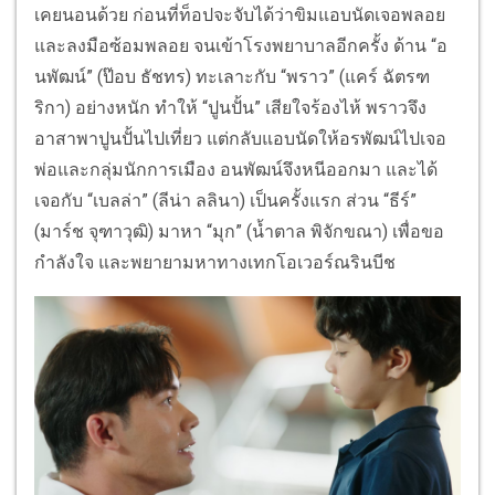
เคยนอนด้วย ก่อนที่ท็อปจะจับได้ว่าขิมแอบนัดเจอพลอย
และลงมือซ้อมพลอย จนเข้าโรงพยาบาลอีกครั้ง ด้าน “อ
นพัฒน์” (ป๊อบ ธัชทร) ทะเลาะกับ “พราว” (แคร์ ฉัตรฑ
ริกา) อย่างหนัก ทำให้ “ปูนปั้น” เสียใจร้องไห้ พราวจึง
อาสาพาปูนปั้นไปเที่ยว แต่กลับแอบนัดให้อรพัฒน์ไปเจอ
พ่อและกลุ่มนักการเมือง อนพัฒน์จึงหนีออกมา และได้
เจอกับ “เบลล่า” (ลีน่า ลลินา) เป็นครั้งแรก ส่วน “ธีร์”
(มาร์ช จุฑาวุฒิ) มาหา “มุก” (น้ำตาล พิจักขณา) เพื่อขอ
กำลังใจ และพยายามหาทางเทกโอเวอร์ณรินบีช