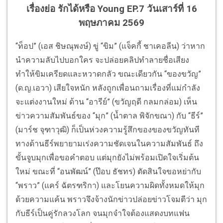
เรื่องย่อ รักได้หรือ Young EP.7 วันเสาร์ที่ 16
พฤษภาคม 2569
“ท็อป” (เอส ชิษณุพงษ์) ขู่ “ขิม” (แจ็คกี้ ชาเคอลีน) ว่าหาก
นำความลับไปบอกใคร จะปล่อยคลิปทำลายชื่อเสียง
ทำให้ขิมเครียดและหวาดกลัว ขณะเดียวกัน “ของขวัญ”
(ด.ญ.เอวา) เสียใจหนัก หลังถูกเพื่อนถามเรื่องที่แม่กำลัง
จะแต่งงานใหม่ ด้าน “อารีย์” (ขวัญฤดี กลมกล่อม) เห็น
ข่าวความสัมพันธ์ของ “มุก” (น้ำตาล พิจักขณา) กับ “ธีร์”
(มาร์ช จุฑาวุฒิ) ก็เป็นห่วงความรู้สึกของของขวัญทันที
ทางด้านธีร์พยายามเร่งความชัดเจนในความสัมพันธ์ ถึง
ขั้นจูบมุกเพื่อขอคำตอบ แต่มุกยังไม่พร้อมเปิดใจเริ่มต้น
ใหม่ ขณะที่ “อนพัฒน์” (ป๊อบ ธัชทร) ตัดสินใจขอหย่ากับ
“พราว” (แคร์ ฉัตรฑริกา) และโยนความผิดทั้งหมดให้มุก
ด้วยความแค้น พราวจึงจ้างนักข่าวปล่อยข่าวโจมตีว่า มุก
กับธีร์เป็นคู่รักลวงโลก จนมุกจำใจต้องแสดงบทแฟน