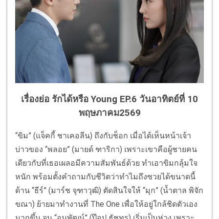
เรื่องย่อ รักได้หรือ Young EP.6 วันอาทิตย์ที่ 10
พฤษภาคม2569
“ขิม” (แจ็คกี้ ชาเคอลีน) ถึงกับช็อก เมื่อได้เห็นหน้าเจ้า
บ่าวของ “พลอย” (มายด์ ฑาริกา) เพราะเขาคือผู้ชายคน
เดียวกับที่เธอเผลอมีความสัมพันธ์ด้วย ทำเอาขิมกลุ้มใจ
หนัก พร้อมตั้งคำถามกับชีวิตว่าทำไมถึงซวยได้ขนาดนี้
ด้าน “ธีร์” (มาร์ช จุฑาวุฒิ) ตัดสินใจให้ “มุก” (น้ำตาล พิจัก
ขณา) ย้ายมาทำงานที่ The One เพื่อให้อยู่ใกล้ชิดตัวเอง
มากขึ้น จน “อนพัฒน์” (ป๊อป ธัชทร) เริ่มเป็นห่วง เพราะ