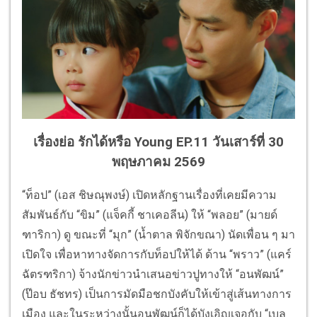
เรื่องย่อ รักได้หรือ Young EP.11 วันเสาร์ที่ 30
พฤษภาคม 2569
“ท็อป” (เอส ชิษณุพงษ์) เปิดหลักฐานเรื่องที่เคยมีความ
สัมพันธ์กับ “ขิม” (แจ็คกี้ ชาเคอลีน) ให้ “พลอย” (มายด์
ฑาริกา) ดู ขณะที่ “มุก” (น้ำตาล พิจักขณา) นัดเพื่อน ๆ มา
เปิดใจ เพื่อหาทางจัดการกับท็อปให้ได้ ด้าน “พราว” (แคร์
ฉัตรฑริกา) จ้างนักข่าวนำเสนอข่าวปูทางให้ “อนพัฒน์”
(ป๊อบ ธัชทร) เป็นการมัดมือชกบังคับให้เข้าสู่เส้นทางการ
เมือง และในระหว่างนั้นอนพัฒน์ก็ได้บังเอิญเจอกับ “เบล