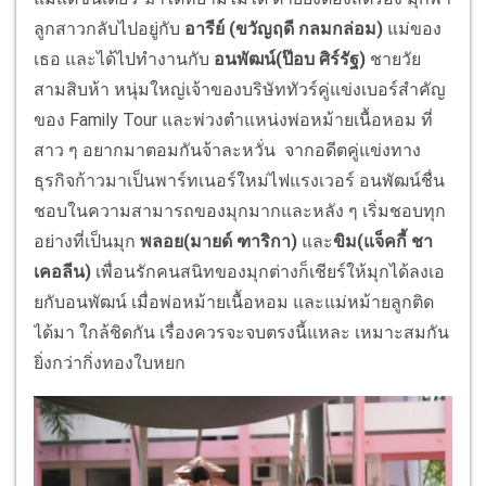
ลูกสาวกลับไปอยู่กับ
อารีย์ (ขวัญฤดี กลมกล่อม)
แม่ของ
เธอ และได้ไปทำงานกับ
อนพัฒน์(ป๊อบ ศิร์รัฐ)
ชายวัย
สามสิบห้า หนุ่มใหญ่เจ้าของบริษัททัวร์คู่แข่งเบอร์สำคัญ
ของ Family Tour และพ่วงตำแหน่งพ่อหม้ายเนื้อหอม ที่
สาว ๆ อยากมาตอมกันจ้าละหวั่น จากอดีตคู่แข่งทาง
ธุรกิจก้าวมาเป็นพาร์ทเนอร์ใหม่ไฟแรงเวอร์ อนพัฒน์ชื่น
ชอบในความสามารถของมุกมากและหลัง ๆ เริ่มชอบทุก
อย่างที่เป็นมุก
พลอย(มายด์ ฑาริกา)
และ
ขิม(แจ็คกี้ ชา
เคอลีน)
เพื่อนรักคนสนิทของมุกต่างก็เชียร์ให้มุกได้ลงเอ
ยกับอนพัฒน์ เมื่อพ่อหม้ายเนื้อหอม และแม่หม้ายลูกติด
ได้มา ใกล้ชิดกัน เรื่องควรจะจบตรงนี้แหละ เหมาะสมกัน
ยิ่งกว่ากิ่งทองใบหยก