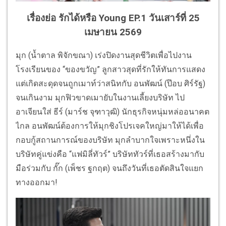
เรื่องย่อ รักได้หรือ Young EP.1 วันเสาร์ที่ 25
เมษายน 2569
มุก (น้ำตาล พิจักขณา) เร่งปิดงานสุดชีวิตเพื่อไปงาน
โรงเรียนของ “ของขวัญ” ลูกสาวสุดที่รักให้ทันการแสดง
แต่เกิดสะดุดจนถูกเมาท์ว่าสนิทกับ อนพัฒน์ (ป๊อบ ศิร์รัฐ)
จนเกินงาม มุกฟิวขาดเมายับในงานเลี้ยงบริษัท ไป
อาเจียนใส่ ธีร์ (มาร์ช จุฑาวุฒิ) นักธุรกิจหนุ่มหล่ออนาคต
ไกล อนพัฒน์ต้องการให้มุกชิงโปรเจคใหญ่มาให้ได้เพื่อ
กอบกู้สถานการณ์ของบริษัท มุกลำบากใจเพราะหนึ่งใน
บริษัทคู่แข่งคือ “แฟมิลี่ทัวร์” บริษัททัวร์ที่เธอสร้างมากับ
มือร่วมกับ กั๊ก (เพ็ชร ฐกฤต) จนถึงวันที่เธอตัดสินใจแยก
ทางออกมา!