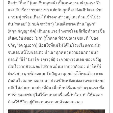
ลือว่า “ท็อป” (เอส ชิษณุพงษ์) เป็นคนอารมณ์รุนแรง จึง
แอบสืบเรื่องราวของเขา แต่กลับถูกท็อปส่งคลิปแอบถ่าย
มาข่มขู่ พร้อมเตือนให้ต่างคนต่างอยู่และห้ามเข้าไปยุ่ง
กับ “พลอย” (มายด์ ฑาริกา) โดยเด็ดขาด ด้าน “อุษา”
(สกุล กัญญาภัค) เดินเกมแรง จ้างเพจโจมตีเพื่อทำลายชื่อ
เสียงบริษัทของ “มุก” (น้ำตาล พิจักขณา) ขณะที่ “ของ
ขวัญ” (ด.ญ.เอวา) น้อยใจที่แม่ไม่ได้ไปโรงเรียนตามนัด
จนแอบหนีไปซ่อนตัว ทำเอาทุกคนวุ่นวายออกตามหา
ก่อนที่ “ธีร์” (มาร์ช จุฑาวุฒิ) จะช่วยหาจนเจอ ของขวัญ
เปิดใจว่ากลัวแม่จะไปรักคนอื่นมากกว่าตัวเอง ทำให้ธีร์
ยิ่งสงสารมุกที่ต้องแบกรับปัญหาทุกอย่างไว้คนเดียว และ
ตัดสินใจถอยห่างออกมา ส่วนชีวิตหลังแต่งงานของพลอย
กลับไม่สวยงามอย่างที่ฝัน เมื่อท็อปเริ่มเผยด้านรุนแรง ทั้ง
ทำร้ายและข่มขู่ไม่ให้เธอบอกเรื่องนี้กับใคร ทำให้พลอย
ต้องใช้ชีวิตอยู่กับความหวาดกลัวตลอดเวลา