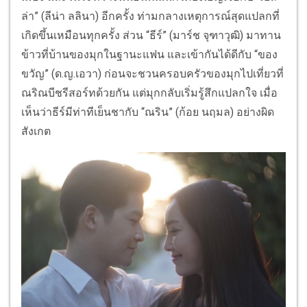
ล่า” (ลีน่า ลลินา) อีกครั้ง ท่ามกลางเหตุการณ์สุดแปลกที่
เกิดขึ้นเหมือนทุกครั้ง ส่วน “ธีร์” (มาร์ช จุฑาวุฒิ) มาทาน
ข้าวที่บ้านของมุกในฐานะแฟน และเข้ากันได้ดีกับ “ของ
ขวัญ” (ด.ญ.เอวา) ก่อนจะชวนครอบครัวของมุกไปเที่ยวที่
ณริณบีชรีสอร์ทด้วยกัน แต่มุกกลับเริ่มรู้สึกแปลกใจ เมื่อ
เห็นว่าธีร์มีท่าทีเย็นชากับ “ณริน” (ก้อย นฤมล) อย่างผิด
สังเกต