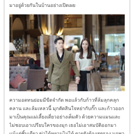
มาอยู่ด้วยกันในบ้านอย่างเปิดเผย
ความอดทนย่อมมีขีดจำกัด พอแล้วกับก้าวที่ล้มลุกคลุก
คลาน และล้มเหลวนี้ มุกตัดสินใจหย่ากับกั๊ก และก้าวออก
มาเป็นคุณแม่เลี้ยงเดี่ยวอย่างเต็มตัว ด้วยความแมนและ
ไม่ชอบเอาเปรียบใครของมุก เธอไม่เอาสมบัติออกมา
แม้แต่ชิ้นเดียว ฆ่าได้หยามไม่ได้ ตายยังต้องสตรอง มุกพา