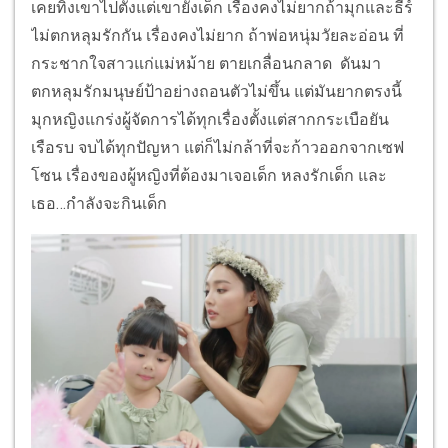
เคยทิ้งเขาไปตั้งแต่เขายังเด็ก เรื่องคงไม่ยากถ้ามุกและธีร์
ไม่ตกหลุมรักกัน เรื่องคงไม่ยาก ถ้าพ่อหนุ่มวัยละอ่อน ที่
กระชากใจสาวแก่แม่หม้าย ตายเกลื่อนกลาด ดันมา
ตกหลุมรักมนุษย์ป้าอย่างถอนตัวไม่ขึ้น แต่มันยากตรงนี้
มุกหญิงแกร่งผู้จัดการได้ทุกเรื่องตั้งแต่สากกระเบือยัน
เรือรบ จบได้ทุกปัญหา แต่ก็ไม่กล้าที่จะก้าวออกจากเซฟ
โซน เรื่องของผู้หญิงที่ต้องมาเจอเด็ก หลงรักเด็ก และ
เธอ…กำลังจะกินเด็ก