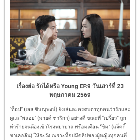
เรื่องย่อ รักได้หรือ Young EP.9 วันเสาร์ที่ 23
พฤษภาคม 2569
“ท็อป” (เอส ชิษณุพงษ์) ยังเล่นละครตบตาทุกคนว่ารักและ
ดูแล “พลอย” (มายด์ ฑาริกา) อย่างดี ขณะที่ “เปรี้ยว” ถูก
ทำร้ายจนต้องเข้าโรงพยาบาล พร้อมเตือน “ขิม” (แจ็คกี้
ชาเคอลีน) ให้ระวัง เพราะท็อปมีคลิปของผู้หญิงทุกคนที่