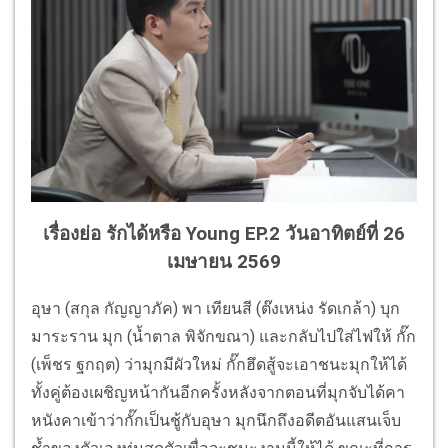
เรื่องย่อ รักได้หรือ Young EP.2 วันอาทิตย์ที่ 26
เมษายน 2569
อุษา (สกุล กัญญาภัค) พา เทียนสี (ต๊งเหน่ง รัดเกล้า) บุก
มาระราน มุก (น้ำตาล พิจักขณา) และกลับไปใส่ไฟให้ กั๊ก
(เพ็ชร ฐกฤต) ว่ามุกมีผัวใหม่ กั๊กฮึดสู้จะเอาชนะมุกให้ได้
ทั้งคู่ต้องเผชิญหน้ากันอีกครั้งหลังจากตอนที่มุกจับได้คา
หนังคาเข้าว่ากั๊กเป็นชู้กับอุษา มุกนึกถึงอดีตอันแสนเจ็บ