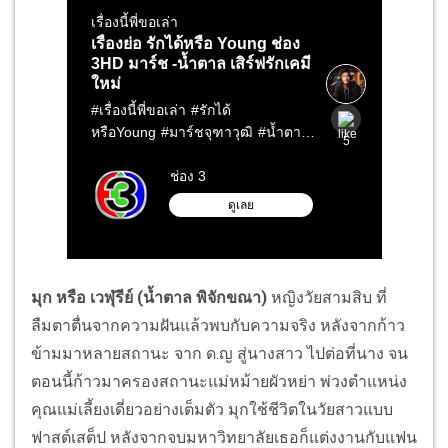
มุก หรือ เวฬุรีย์ (น้ำตาล พิจักขณา)
หญิงวัยสามสิบ ที่
ลืมตาตื่นจากความฝันแล้วพบกับความจริง หลังจากก้าว
ข้ามมาหลายสถานะ จาก ด.ญ สู่นางสาว ไปต่อที่นาง จน
ตอนนี้ก้าวมาครองสถานะแม่หม้ายผัวหย่า พ่วงตำแหน่ง
คุณแม่เลี้ยงเดี่ยวอย่างเต็มตัว มุกใช้ชีวิตในวัยสาวแบบ
ฟาสต์เสต็ป หลังจากจบมหาวิทยาลัยเธอก็แต่งงานกับแฟน