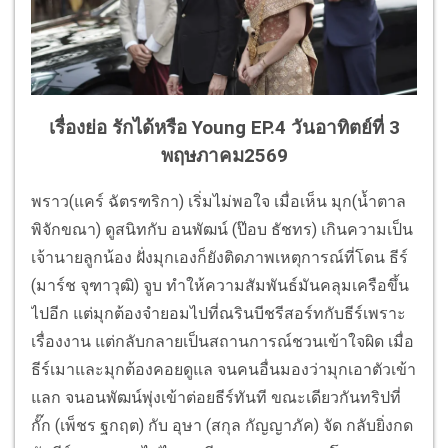
เรื่องย่อ รักได้หรือ Young EP.4 วันอาทิตย์ที่ 3
พฤษภาคม2569
พราว(แคร์ ฉัตรฑริกา) เริ่มไม่พอใจ เมื่อเห็น มุก(น้ำตาล
พิจักขณา) ดูสนิทกับ อนพัฒน์ (ป๊อบ ธัชทร) เกินความเป็น
เจ้านายลูกน้อง ฝั่งมุกเองก็ยังติดภาพเหตุการณ์ที่โดน ธีร์
(มาร์ช จุฑาวุฒิ) จูบ ทำให้ความสัมพันธ์มันคลุมเครือขึ้น
ไปอีก แต่มุกต้องจำยอมไปที่ณรินบีชรีสอร์ทกับธีร์เพราะ
เรื่องงาน แต่กลับกลายเป็นสถานการณ์ชวนเข้าใจผิด เมื่อ
ธีร์เมาและมุกต้องคอยดูแล จนคนอื่นมองว่ามุกเอาตัวเข้า
แลก จนอนพัฒน์พุ่งเข้าต่อยธีร์ทันที ขณะเดียวกันทริปที่
กั๊ก (เพ็ชร ฐกฤต) กับ อุษา (สกุล กัญญาภัค) จัด กลับยิ่งกด