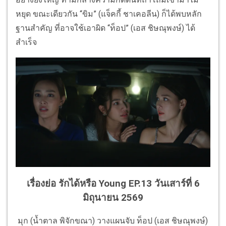
หยุด ขณะเดียวกัน “ขิม” (แจ็คกี้ ชาเคอลีน) ก็ได้พบหลัก
ฐานสำคัญ ที่อาจใช้เอาผิด “ท็อป” (เอส ชิษณุพงษ์) ได้
สำเร็จ
เรื่องย่อ รักได้หรือ Young EP.13 วันเสาร์ที่ 6
มิถุนายน 2569
มุก (น้ำตาล พิจักขณา) วางแผนจับ ท็อป (เอส ชิษณุพงษ์)