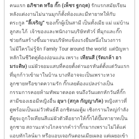
คนแรก
อภิชาต หรือ กั๊ก (เพ็ชร ฐกฤต)
รักแรกสมัยเรียน
หลังแต่งงานไม่นานมุกก็ตั้งท้องและมีทายาทให้กับ
ตระกูล
“ลี้เจริญ”
ของกั๊กผู้เป็นสามี เป็นทั้งเมีย แม่ แม่บ้าน
ลูกสะใภ้ เจ้าของและพนักงานบริษัททัวร์ ที่มุกและกั๊ก
ช่วยกันสร้างขึ้นมาจนบริษัทแข็งแรงยืนหนึ่งในวงการ
ไม่มีใครไม่รู้จัก Family Tour around the world แต่ปัญหา
หลักในชีวิตคู่ต้องง่อนแง่น เพราะ
เทียนสี (รัดเกล้า อา
มระดิษ)
แม่ผัวจอมแสบที่คอยตั้งด่านอรหันต์ตั้งแต่วันแรก
ที่มุกก้าวเข้ามาในบ้าน บางทีอาจจะเป็นเพราะหวง
ลูกชายหรือขาดความรัก กั๊กเลยต้องแปลงร่างเป็น
กรรมการคอยห้ามทัพมาตลอด จนถึงวันแตกหักวันที่กั๊ก
สามีของเธอมีหญิงอื่น
อุษา (สกุล กัญญาภัค)
หญิงสาวที่
ดูพร้อมเป็นแม่วัวพันธ์ดี อกชิดนมตู้ม เชิงกรานใหญ่กำลัง
ดีดูจะถูกใจเทียนสีแม่ผัวตัวดีอยากให้กั๊กได้ปั๊มทายาทเป็น
ลูกชาย สถานะห่างไกลจากคำว่ากิ๊กมากเพราะไม่ได้แค่
แอบทักไลน์มา หรือแอบเจอกันตอนเมียเผลอ แต่เผยอเข้า