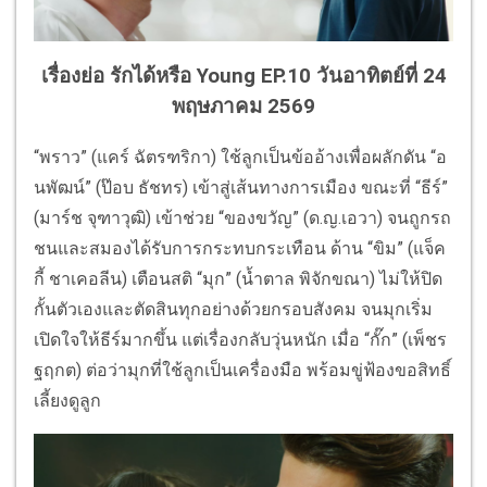
เรื่องย่อ รักได้หรือ Young EP.10 วันอาทิตย์ที่ 24
พฤษภาคม 2569
“พราว” (แคร์ ฉัตรฑริกา) ใช้ลูกเป็นข้ออ้างเพื่อผลักดัน “อ
นพัฒน์” (ป๊อบ ธัชทร) เข้าสู่เส้นทางการเมือง ขณะที่ “ธีร์”
(มาร์ช จุฑาวุฒิ) เข้าช่วย “ของขวัญ” (ด.ญ.เอวา) จนถูกรถ
ชนและสมองได้รับการกระทบกระเทือน ด้าน “ขิม” (แจ็ค
กี้ ชาเคอลีน) เตือนสติ “มุก” (น้ำตาล พิจักขณา) ไม่ให้ปิด
กั้นตัวเองและตัดสินทุกอย่างด้วยกรอบสังคม จนมุกเริ่ม
เปิดใจให้ธีร์มากขึ้น แต่เรื่องกลับวุ่นหนัก เมื่อ “กั๊ก” (เพ็ชร
ฐฤกต) ต่อว่ามุกที่ใช้ลูกเป็นเครื่องมือ พร้อมขู่ฟ้องขอสิทธิ์
เลี้ยงดูลูก