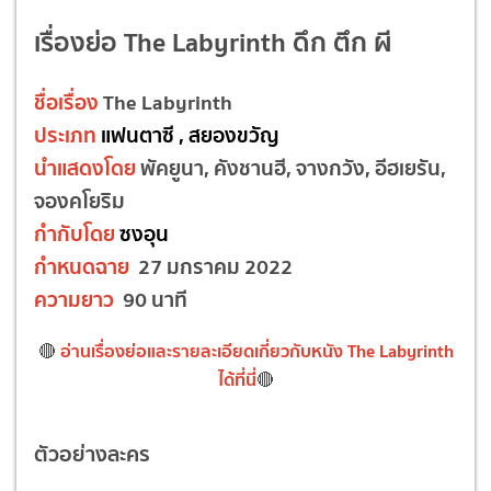
เรื่องย่อ The Labyrinth ดึก ตึก ผี
ชื่อเรื่อง
The Labyrinth
ประเภท
แฟนตาซี , สยองขวัญ
นำแสดงโดย
พัคยูนา, คังชานฮี, จางกวัง, อีฮเยรัน,
จองคโยริม
กำกับโดย
ซงอุน
กำหนดฉาย
27 มกราคม 2022
ความยาว
90 นาที
อ่านเรื่องย่อและรายละเอียดเกี่ยวกับหนัง The Labyrinth
🔴
ได้ที่นี่
🔴
ตัวอย่างละคร