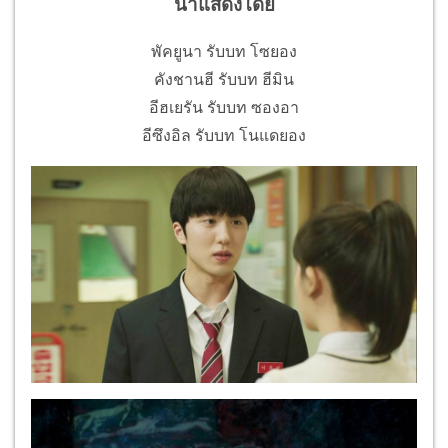
นำแสดงโดย
พัคยูนา รับบท โซยอง
คังชานฮี รับบท ฮีมิน
อีฮเยรัน รับบท ซองอา
อีซึงอิล รับบท โนแดยอง