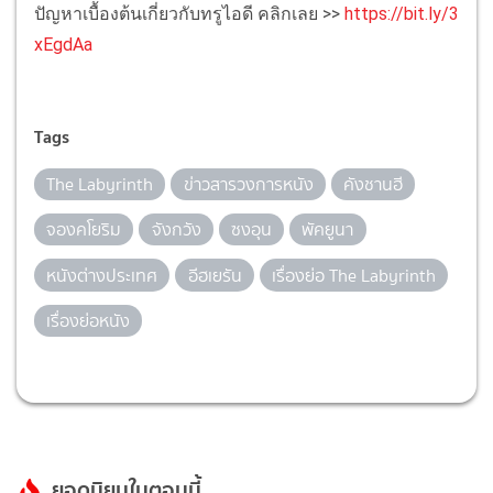
ปัญหาเบื้องต้นเกี่ยวกับทรูไอดี คลิกเลย >>
https://bit.ly/3
xEgdAa
Tags
The Labyrinth
ข่าวสารวงการหนัง
คังชานฮี
จองคโยริม
จังกวัง
ซงอุน
พัคยูนา
หนังต่างประเทศ
อีฮเยรัน
เรื่องย่อ The Labyrinth
เรื่องย่อหนัง
ยอดนิยมในตอนนี้