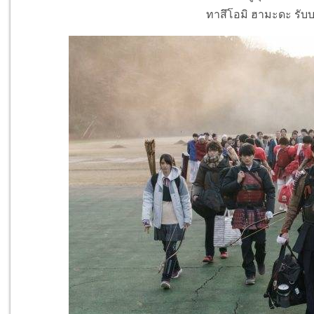
ทาสึโอมิ ฮามะดะ รับบ