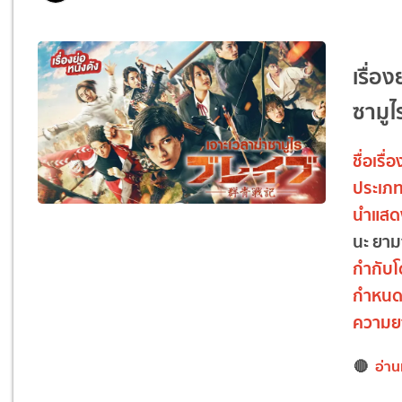
เรื่อ
ซามูไ
ชื่อเรื่อ
ประเภ
นำแส
นะ ยาม
กำกับ
กำหน
ความย
🔴
อ่าน