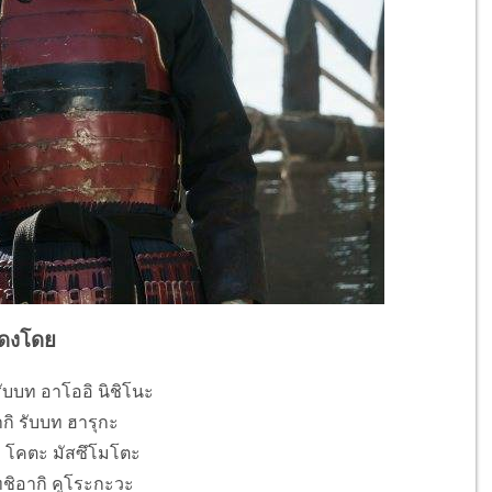
ดงโดย
บบท อาโออิ นิชิโนะ
ิ รับบท ฮารุกะ
บบท โคตะ มัสซึโมโตะ
โทชิอากิ คูโระกะวะ