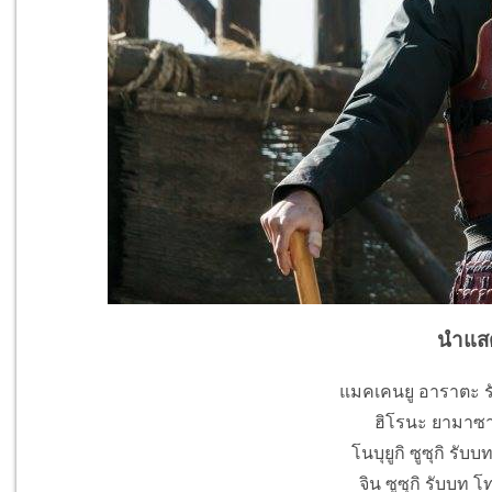
นำแส
แมคเคนยู อาราตะ รั
ฮิโรนะ ยามาซาก
โนบุยูกิ ซูซุกิ รั
จิน ซูซุกิ รับบท 