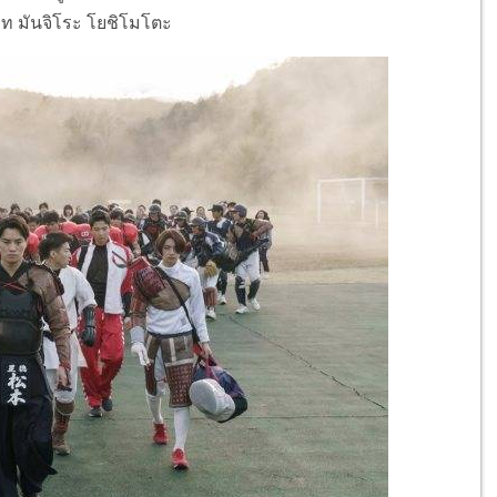
ท มันจิโระ โยชิโมโตะ