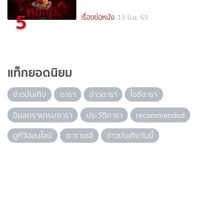
5
เรื่องย่อหนัง
13 มิ.ย. 69
แท็กยอดนิยม
ข่าวบันเทิง
ดารา
ข่าวดารา
ไอจีดารา
อินสตราแกรมดารา
ประวัติดารา
recommended
ดูทีวีออนไลน์
ดาราเดลี่
ข่าวบันเทิงวันนี้