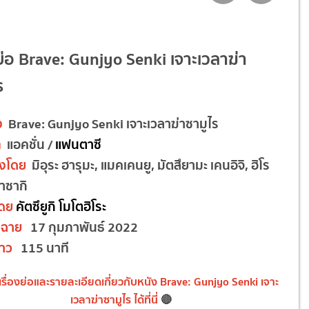
งย่อ Brave: Gunjyo Senki เจาะเวลาฆ่า
ร
ง
Brave: Gunjyo Senki เจาะเวลาฆ่าซามูไร
ท
แอคชั่น /
แฟนตาซี
ดงโดย
มิอุระ ฮารุมะ, แมคเคนยู, มัตสึยามะ เคนอิจิ, ฮิโร
าซากิ
โดย
คัตซึยูกิ โมโตฮิโระ
ดฉาย
17 กุมภาพันธ์ 2022
าว
115 นาที
เรื่องย่อและรายละเอียดเกี่ยวกับหนัง Brave: Gunjyo Senki เจาะ
เวลาฆ่าซามูไร
ได้ที่นี่
🔴