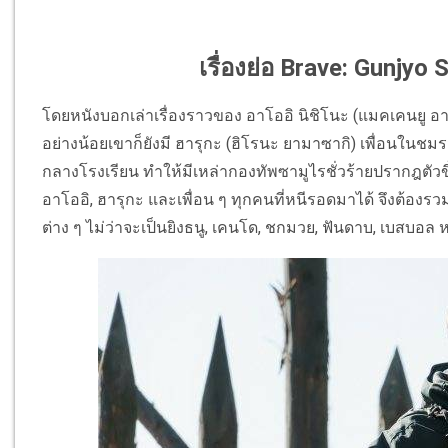
เรื่องย่อ Brave: Gunjyo
โดยหนังบอกเล่าเรื่องราวของ อาโออิ นิชิโนะ (แมคเคนยู อารา
อย่างน้อยเขาก็ยังมี ฮารุกะ (ฮิโรนะ ยามาซากิ) เพื่อนในชมรม
กลางโรงเรียน ทำให้มีเหล่ากองทัพซามูไรชั่วร้ายปรากฎตัวขึ
อาโออิ, ฮารุกะ และเพื่อน ๆ ทุกคนที่หนีรอดมาได้ จึงต้อ
ต่าง ๆ ไม่ว่าจะเป็นยิงธนู, เคนโด, ชกมวย, ฟันดาบ, เบสบอล ห