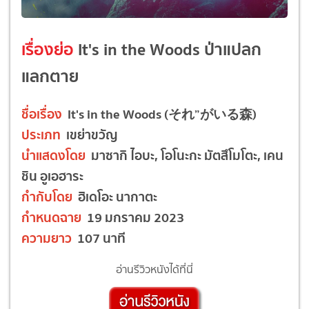
เรื่องย่อ
It's in the Woods ป่าแปลก
แลกตาย
ชื่อเรื่อง
It's in the Woods (それ”がいる森)
ประเภท
เขย่าขวัญ
นำแสดงโดย
มาซากิ ไอบะ, โอโนะกะ มัตสึโมโตะ, เคน
ชิน อูเอฮาระ
กำกับโดย
ฮิเดโอะ นากาตะ
กำหนดฉาย
19 มกราคม 2023
ความยาว
107 นาที
อ่านรีวิวหนังได้ที่นี่