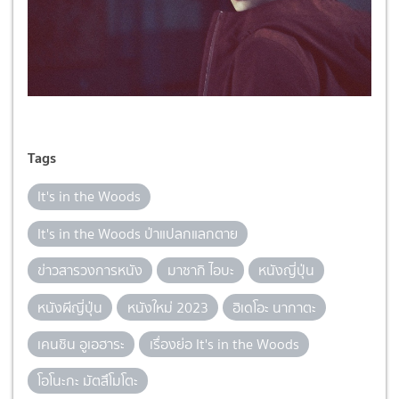
Tags
It's in the Woods
It's in the Woods ป่าแปลกแลกตาย
ข่าวสารวงการหนัง
มาซากิ ไอบะ
หนังญี่ปุ่น
หนังผีญี่ปุ่น
หนังใหม่ 2023
ฮิเดโอะ นากาตะ
เคนชิน อูเอฮาระ
เรื่องย่อ It's in the Woods
โอโนะกะ มัตสึโมโตะ