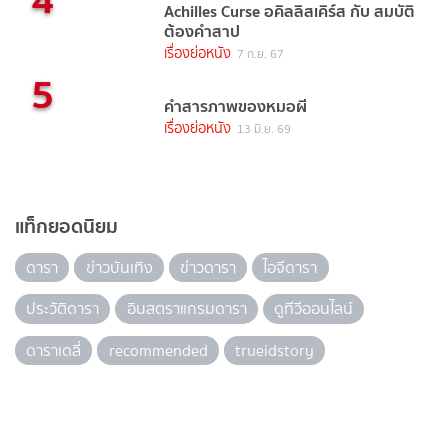
Achilles Curse อคิลลิสเคิร์ส กับ สมบัติ
ต้องคำสาป
เรื่องย่อหนัง
7 ก.ย. 67
5
คำสารภาพของหมอผี
เรื่องย่อหนัง
13 มิ.ย. 69
แท็กยอดนิยม
ดารา
ข่าวบันเทิง
ข่าวดารา
ไอจีดารา
ประวัติดารา
อินสตราแกรมดารา
ดูทีวีออนไลน์
ดาราเดลี่
recommended
trueidstory