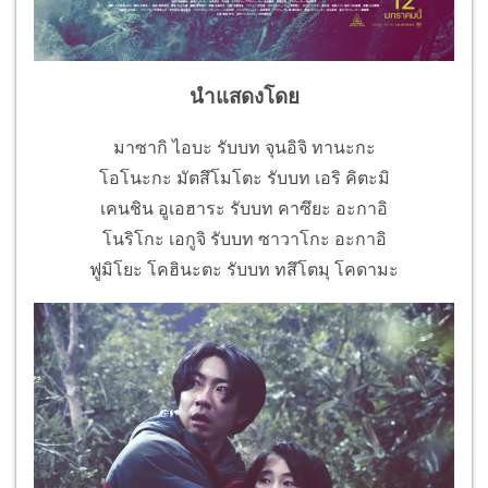
นำแสดงโดย
มาซากิ ไอบะ รับบท จุนอิจิ ทานะกะ
โอโนะกะ มัตสึโมโตะ รับบท เอริ คิตะมิ
เคนชิน อูเอฮาระ รับบท คาซึยะ อะกาอิ
โนริโกะ เอกูจิ รับบท ซาวาโกะ อะกาอิ
ฟูมิโยะ โคฮินะตะ รับบท ทสึโตมุ โคดามะ