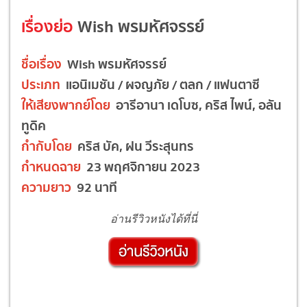
เรื่องย่อ
Wish พรมหัศจรรย์
ชื่อเรื่อง
Wish พรมหัศจรรย์
ประเภท
แอนิเมชัน / ผจญภัย / ตลก / แฟนตาซี
ให้เสียงพากย์โดย
อารีอานา เดโบซ, คริส ไพน์, อลัน
ทูดิค
กำกับโดย
คริส บัค, ฝน วีระสุนทร
กำหนดฉาย
23 พฤศจิกายน 2023
ความยาว
92 นาที
อ่านรีวิวหนังได้ที่นี่