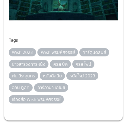
Tags
Wish 2023
Wish พรมหัศจรรย์
การ์ตูนดิสนีย์
ข่าวสารวงการหนัง
คริส บัค
คริส ไพน์
ฝน วีระสุนทร
หนังดิสนีย์
หนังใหม่ 2023
อลัน ทูดิค
อารีอานา เดโบซ
เรื่องย่อ Wish พรมหัศจรรย์