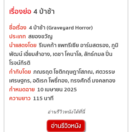
เรื่องย่อ
4 ป่าช้า
ชื่อเรื่อง
4 ป่าช้า (Graveyard Horror)
ประเภท
สยองขวัญ
นำแสดงโดย
รีเบคก้า แพทรีเซีย อาร์มสตรอง, ภูมิ
พัฒน์ เอี่ยมสำอาง, เดชา โคนาโล, ลัทธ์กมล ปิ่น
โรจน์กีรติ
กำกับโดย
ภณธฤต โชติกฤษฎาโสภณ, ศตวรรษ
เศรษฐกร, อดิเรก โพธิ์ทอง, ทรงศักดิ์ มงคลทอง
กำหนดฉาย
10 เมษายน 2025
ความยาว
115 นาที
อ่านรีวิวหนังได้ที่นี่