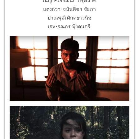
เนญ่า-ไอย์ฌิฌา กรุดนาค
แตงกวา-ชนันทิชา ชัยภา
ปาณพุฒิ ศักตยาวนิช
เรฟ-รณกร ฟุ้งดนตรี