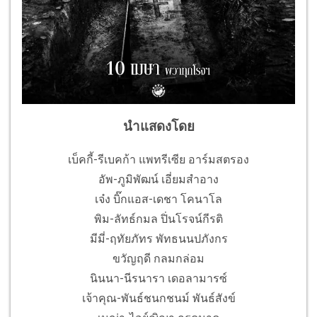
นำแสดงโดย
เบ็คกี้-รีเบคก้า แพทรีเซีย อาร์มสตรอง
อัพ-ภูมิพัฒน์ เอี่ยมสำอาง
เจ๋ง บิ๊กแอส-เดชา โคนาโล
พิม-ลัทธ์กมล ปิ่นโรจน์กีรติ
มีมี่-ฤทัยภัทร พัทธนนปภังกร
ขวัญฤดี กลมกล่อม
นินนา-นีรนารา เดอลามารซ์
เจ้าคุณ-พันธ์ชนกชนม์ พันธ์สังข์