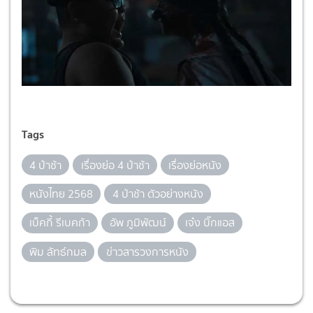
Tags
4 ป่าช้า
เรื่องย่อ 4 ป่าช้า
เรื่องย่อหนัง
หนังไทย 2568
4 ป่าช้า ตัวอย่างหนัง
เบ็คกี้ รีเบคก้า
อัพ ภูมิพัฒน์
เจ๋ง บิ๊กแอส
พิม ลัทธ์กมล
ข่าวสารวงการหนัง