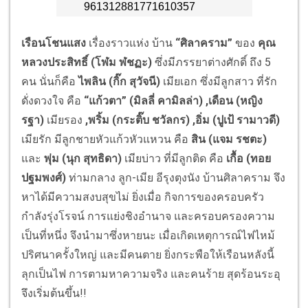
เรือนโชนแสง
เรื่องราวแห่ง บ้าน
“ศิลาคราม”
ของ
คุณ
หลวงประสิทธิ์ (โฬม ฬชฏะ)
ซึ่งมีภรรยาต่างศักดิ์ ถึง 5
คน นั่นก็คือ
ไพลิน (กิ๊ก สุวัจนี)
เมียเอก ซึ่งมีลูกสาว ที่รัก
ดั่งดวงใจ คือ
“แก้วตา” (มิลลี่ คามิลล่า)
,เดือน (หญิง
รฐา)
เมียรอง
,พริ้ม (กระติ๊บ ชวัลกร) ,อิ่ม (ปูเป้ รามาวดี)
เมียรัก มีลูกชายหัวแก้วหัวแหวน คือ
สิน (แจม รชตะ)
และ
พุ่ม (นุก สุทธิดา)
เมียบ่าว ที่มีลูกติด คือ
เกื้อ (ทอย
ปฐมพงศ์)
ท่ามกลาง ลูก-เมีย อีรุงตุงนัง บ้านศิลาคราม จึง
หาได้มีความสงบสุขไม่ ยิ่งเมื่อ กิจการของครอบครัว
กำลังรุ่งโรจน์ การแย่งชิงอำนาจ และครอบครองความ
เป็นที่หนึ่ง จึงนำมาซึ่งหายนะ เมื่อเกิดเหตุการณ์ไฟไหม้
ปริศนาครั้งใหญ่ และมีคนตาย ยิ่งกระพือให้เรือนหลังนี้
ลุกเป็นไฟ การตามหาความจริง และคนร้าย สุดร้อนระอุ
จึงเริ่มต้นขึ้น!!