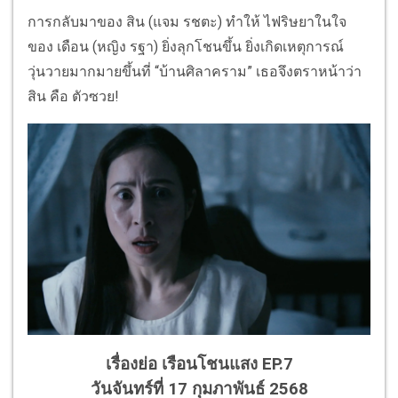
การกลับมาของ สิน (แจม รชตะ) ทำให้ ไฟริษยาในใจ
ของ เดือน (หญิง รฐา) ยิ่งลุกโชนขึ้น ยิ่งเกิดเหตุการณ์
วุ่นวายมากมายขึ้นที่ “บ้านศิลาคราม” เธอจึงตราหน้าว่า
สิน คือ ตัวซวย!
เรื่องย่อ เรือนโชนแสง EP.7
วันจันทร์ที่ 17 กุมภาพันธ์ 2568