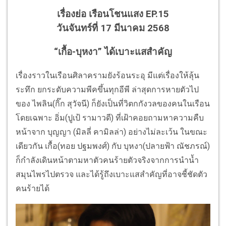
เรื่องย่อ เรือนโชนแสง EP.15
วันจันทร์ที่ 17 มีนาคม 2568
“เกื้อ-บุหงา” ได้เบาะแสสำคัญ
เรื่องราวในเรือนศิลาครามยังร้อนระอุ มีแต่เรื่องให้ลุ้น
ระทึก ยกระดับความพีคขึ้นทุกอีพี ล่าสุดการหายตัวไป
ของ ไพลิน(กิ๊ก สุวัจนี) ก็ยังเป็นที่วิตกกังวลของคนในเรือน
โดยเฉพาะ อิ่ม(ปูเป้ รามาวดี) ที่เฝ้าคอยถามหาความคืบ
หน้าจาก บุญญา (มิลลี่ คามิลล่า) อย่างไม่ละเว้น ในขณะ
เดียวกัน เกื้อ(ทอย ปฐมพงศ์) กับ บุหงา(ปลายฟ้า ณัชภรณ์)
ก็กำลังเดินหน้าตามหาตัวคนร้ายตัวจริงจากการนำน้ำ
สมุนไพรไปตรวจ และได้รู้ถึงเบาะแสสำคัญที่อาจชี้ชัดตัว
คนร้ายได้