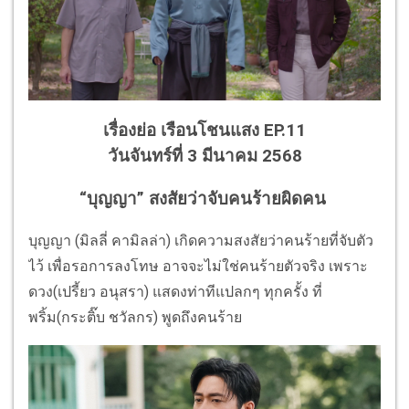
เรื่องย่อ เรือนโชนแสง EP.11
วันจันทร์ที่ 3 มีนาคม 2568
“บุญญา” สงสัยว่าจับคนร้ายผิดคน
บุญญา (มิลลี่ คามิลล่า) เกิดความสงสัยว่าคนร้ายที่จับตัว
ไว้ เพื่อรอการลงโทษ อาจจะไม่ใช่คนร้ายตัวจริง เพราะ
ดวง(เปรี้ยว อนุสรา) แสดงท่าทีแปลกๆ ทุกครั้ง ที่
พริ้ม(กระติ๊บ ชวัลกร) พูดถึงคนร้าย