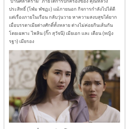
“บ้านศิลาคราม” ภายใต้การปกครองของ คุณหลวง
ประสิทธิ์ (โฬม ฬชฏะ) แม้ภายนอก กิจการกำลังไปได้ดี
แต่เรื่องภายในเรือน กลับวุ่นวาย หาความสงบสุขได้ยาก
เมื่อบรรดาเมียต่างศักดิ์ทั้งหลาย ต่างไม่ค่อยกินเส้นกัน
โดยเฉพาะ ไพลิน (กิ๊ก สุวัจนี) เมียเอก และ เดือน (หญิง
รฐา) เมียรอง