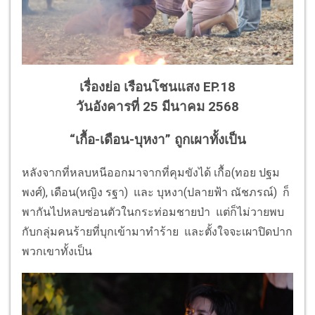
เรื่องย่อ เรือนโชนแสง EP.18
วันอังคารที่ 25 มีนาคม 2568
“เกื้อ-เดือน-บุหงา” ถูกเผาทั้งเป็น
หลังจากที่หลบหนีออกมาจากที่คุมขังได้ เกื้อ(ทอย ปฐม
พงศ์), เดือน(หญิง รฐา) และ บุหงา(ปลายฟ้า ณัชภรณ์) ก็
พากันไปหลบซ่อนตัวในกระท่อมชายป่า แต่ก็ไม่วายพบ
กับกลุ่มคนร้ายที่บุกเข้ามาทำร้าย และตั้งใจจะเผาปิดปาก
พวกเขาทั้งเป็น