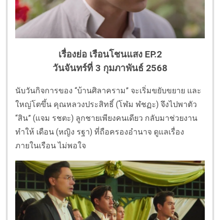
เรื่องย่อ เรือนโชนแสง EP.2
วันจันทร์ที่ 3 กุมภาพันธ์ 2568
นับวันกิจการของ “บ้านศิลาคราม” จะเริ่มขยับขยาย และ
ใหญ่โตขึ้น คุณหลวงประสิทธิ์ (โฬม ฬชฏะ) จึงไปพาตัว
“สิน” (แจม รชตะ) ลูกชายเพียงคนเดียว กลับมาช่วยงาน
ทำให้ เดือน (หญิง รฐา) ที่ถือครองอำนาจ ดูแลเรื่อง
ภายในเรือน ไม่พอใจ