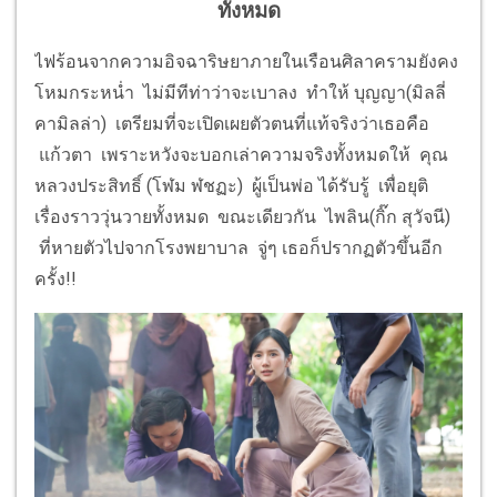
ทั้งหมด
ไฟร้อนจากความอิจฉาริษยาภายในเรือนศิลาครามยังคง
โหมกระหน่ำ ไม่มีทีท่าว่าจะเบาลง ทำให้ บุญญา(มิลลี่
คามิลล่า) เตรียมที่จะเปิดเผยตัวตนที่แท้จริงว่าเธอคือ
แก้วตา เพราะหวังจะบอกเล่าความจริงทั้งหมดให้ คุณ
หลวงประสิทธิ์ (โฬม ฬชฏะ) ผู้เป็นพ่อ ได้รับรู้ เพื่อยุติ
เรื่องราววุ่นวายทั้งหมด ขณะเดียวกัน ไพลิน(กิ๊ก สุวัจนี)
ที่หายตัวไปจากโรงพยาบาล จู่ๆ เธอก็ปรากฏตัวขึ้นอีก
ครั้ง!!