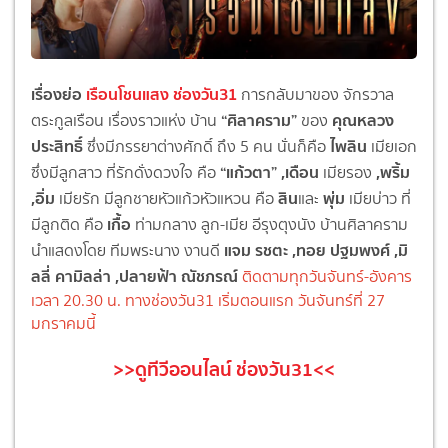
เรื่องย่อ
เรือนโชนแสง ช่องวัน31
การกลับมาของ จักรวาล
“ศิลาคราม”
คุณหลวง
ตระกูลเรือน
เรื่องราวแห่ง บ้าน
ของ
ประสิทธิ์
ไพลิน
ซึ่งมีภรรยาต่างศักดิ์ ถึง
5
คน นั่นก็คือ
เมียเอก
“แก้วตา”
,เดือน
,พริ้ม
ซึ่งมีลูกสาว ที่รักดั่งดวงใจ คือ
เมียรอง
,อิ่ม
สิน
พุ่ม
เมียรัก มีลูกชายหัวแก้วหัวแหวน คือ
และ
เมียบ่าว ที่
เกื้อ
มีลูกติด คือ
ท่ามกลาง ลูก
-
เมีย อีรุงตุงนัง บ้านศิลาคราม
แจม รชตะ
,ทอย ปฐมพงศ์ ,มิ
นำแสดงโดย ทีมพระนาง งานดี
ลลี่ คามิลล่า ,ปลายฟ้า ณัชภรณ์
ติดตามทุกวันจันทร์-อังคาร
เวลา 20.30 น. ทางช่องวัน31 เริ่มตอนแรก วันจันทร์ที่ 27
มกราคมนี้
>>ดูทีวีออนไลน์ ช่องวัน31<<