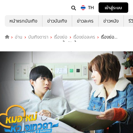
TH
เข้าสู่ระบบ
หน้าแรกบันเทิง
ข่าวบันเทิง
ข่าวละคร
ข่าวหนัง
รี
อ่าน
บันเทิงดารา
เรื่องย่อ
เรื่องย่อละคร
เรื่องย่อ
Resident Story of 5 interns หมอใหม่หัวใจเทวดา