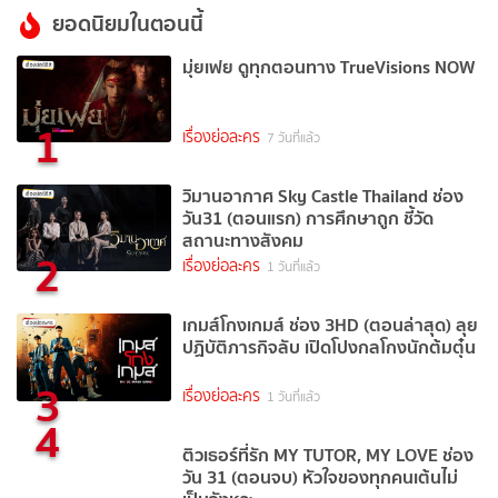
ยอดนิยมในตอนนี้
มุ่ยเฟย ดูทุกตอนทาง TrueVisions NOW
1
เรื่องย่อละคร
7 วันที่แล้ว
วิมานอากาศ Sky Castle Thailand ช่อง
วัน31 (ตอนแรก) การศึกษาถูก ชี้วัด
สถานะทางสังคม
2
เรื่องย่อละคร
1 วันที่แล้ว
เกมส์โกงเกมส์ ช่อง 3HD (ตอนล่าสุด) ลุย
ปฏิบัติภารกิจลับ เปิดโปงกลโกงนักต้มตุ๋น
3
เรื่องย่อละคร
1 วันที่แล้ว
4
ติวเธอร์ที่รัก MY TUTOR, MY LOVE ช่อง
วัน 31 (ตอนจบ) หัวใจของทุกคนเต้นไม่