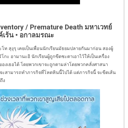
nventory / Premature Death มหาเวทย์
์เร้น • อกาลมรณะ
ท สุงุรุ เคยเป็นเพื่อนนักเรียนมัธยมปลายกันมาก่อน สองผู้
ิโกะ อามานะอิ นักเรียนผู้ถูกขีดชะตาเอาไว้ให้เป็นเครื่อง
ของเธอได้ โดยพวกเขาจะถูกตามล่าโดยพวกคลั่งศาสนา
่จะสามารถทำภารกิจที่โหดหินนี้ไปได้ แต่ภารกิจนี้ จะขีดเส้น
ถึง