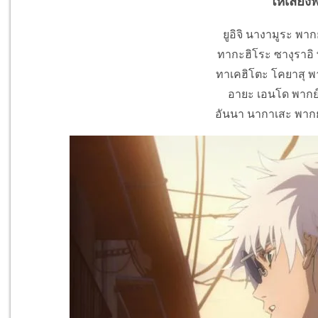
ให้เสียง
ยูอิจิ นางามูระ พาก
ทากะฮิโระ ซางุราอิ พ
ทาเคฮิโตะ โคยาสุ พาก
อายะ เอนโด พากย์เ
อันนา นากาเสะ พากย์