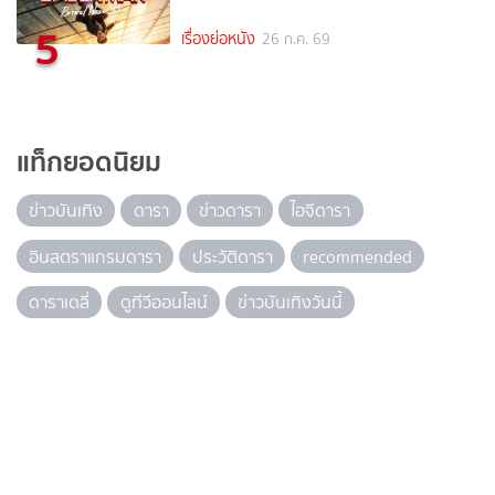
5
เรื่องย่อหนัง
26 ก.ค. 69
แท็กยอดนิยม
ข่าวบันเทิง
ดารา
ข่าวดารา
ไอจีดารา
อินสตราแกรมดารา
ประวัติดารา
recommended
ดาราเดลี่
ดูทีวีออนไลน์
ข่าวบันเทิงวันนี้