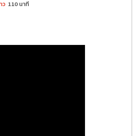
าว
110 นาที