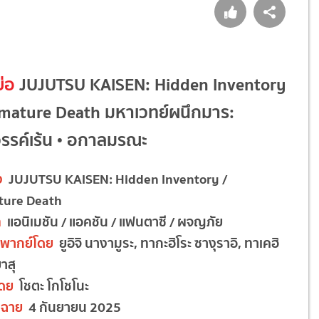
ย่อ
JUJUTSU KAISEN: Hidden Inventory
emature Death มหาเวทย์ผนึกมาร:
รรค์เร้น • อกาลมรณะ
ง
JUJUTSU KAISEN: Hidden Inventory /
ture Death
ท
แอนิเมชัน / แอคชัน / แฟนตาซี / ผจญภัย
ยงพากย์โดย
ยูอิจิ นางามูระ, ทากะฮิโระ ซางุราอิ, ทาเคฮิ
าสุ
โดย
โชตะ โกโชโนะ
ฉาย
4 กันยายน 2025