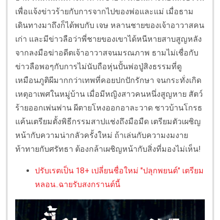
เพื่อแจ้งข่าวร้ายกับการจากไปของพ่อและแม่ เมื่อธาม
เดินทางมาถึงก็ได้พบกับ เจษ หลานชายของเจ้าอาวาสคน
เก่า และมีข่าวลือว่าพี่ชายของเขาได้หนีหายสาบสูญหลัง
จากลงมือฆ่าอดีตเจ้าอาวาสจนมรณภาพ ธามไม่เชื่อกับ
ข่าวลือพอๆกับการไม่นับถือหุ่นปั้นพ่อปู่สิงธรรมที่ดู
เหมือนภูติผีมากกว่าเทพที่คอยปกปักรักษา จนกระทั่งเกิด
เหตุอาเพศในหมู่บ้าน เมื่อมีหญิงสาวคนหนึ่งสูญหาย สัตว์
ร้ายออกเพ่นพ่าน ผีตายโหงออกอาละวาด ชาวบ้านโกรธ
แค้นเตรียมตั้งพิธีกรรมสาปแช่งถึงมือมืด เตรียมตัวเผชิญ
หน้ากับความน่ากลัวครั้งใหม่ ถ้าเล่นกับความงมงาย
ท้าทายกับศรัทธา ต้องกล้าเผชิญหน้ากับสิ่งที่มองไม่เห็น!
ปรับเรตเป็น 18+ เปลี่ยนชื่อใหม่ "ปลุกพยนต์" เตรียม
หลอน..ฉายรับสงกรานต์นี้