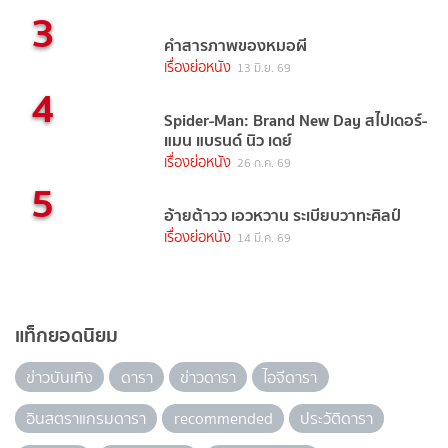
3
คำสารภาพของหมอผี
เรื่องย่อหนัง
13 มิ.ย. 69
4
Spider-Man: Brand New Day สไปเดอร์-
แมน แบรนด์ นิว เดย์
เรื่องย่อหนัง
26 ก.ค. 69
5
อ้ายต้าวว เอวหวาน ระเบียบวาทะศิลป์
เรื่องย่อหนัง
14 มี.ค. 69
แท็กยอดนิยม
ข่าวบันเทิง
ดารา
ข่าวดารา
ไอจีดารา
อินสตราแกรมดารา
recommended
ประวัติดารา