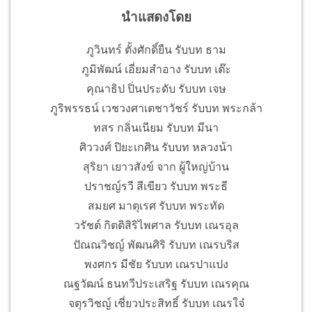
นำแสดงโดย
ภูวินทร์ ตั้งศักดิ์ยืน รับบท ธาม
ภูมิพัฒน์ เอี่ยมสำอาง รับบท เต๊ะ
คุณาธิป ปิ่นประดับ รับบท เจษ
ภูริพรรธน์ เวชวงศาเตชาวัชร์ รับบท พระกล้า
ทสร กลิ่นเนียม รับบท มีนา
ศิววงศ์ ปิยะเกศิน รับบท หลวงน้า
สุริยา เยาวสังข์ จาก ผู้ใหญ่บ้าน
ปราชญ์รวี สีเขียว รับบท พระธี
สมยศ มาตุเรศ รับบท พระทัด
วรัชต์ กิตติสิริไพศาล รับบท เณรอุล
ปัณณวิชญ์ พัฒนศิริ รับบท เณรบริส
พงศกร มีชัย รับบท เณรปาแปง
ณฐวัฒน์ ธนทวีประเสริฐ รับบท เณรคุณ
จตุรวิชญ์ เชี่ยวประสิทธิ์ รับบท เณรใจ๋