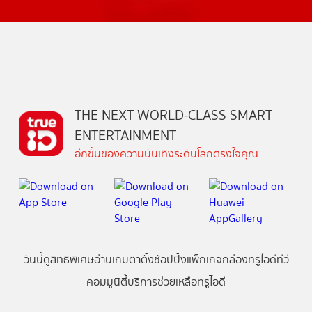
THE NEXT WORLD-CLASS SMART
ENTERTAINMENT
อีกขั้นของความบันเทิงระดับโลกตรงใจคุณ
วันนี้
ดู
สิทธิพิเศษ
อ่าน
เกม
ตาตั้ง
ช้อปปิ้ง
แพ็กเกจ
กล่องทรูไอดีทีวี
คอมมูนิตี้
บริการช่วยเหลือทรูไอดี