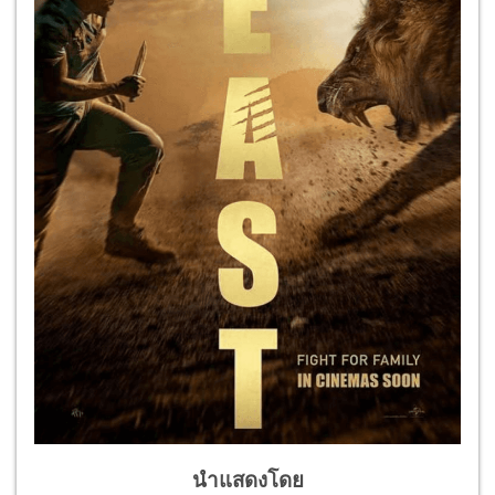
นำแสดงโดย