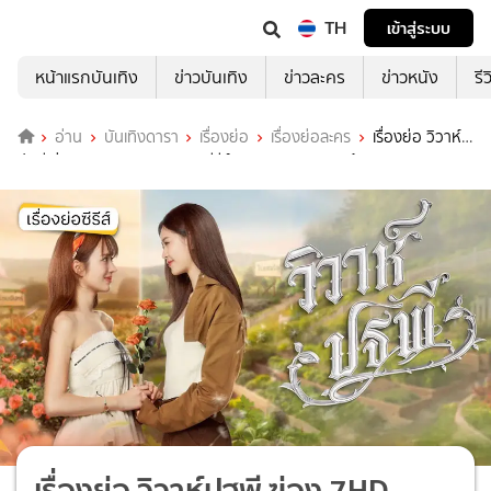
TH
เข้าสู่ระบบ
หน้าแรกบันเทิง
ข่าวบันเทิง
ข่าวละคร
ข่าวหนัง
รี
อ่าน
บันเทิงดารา
เรื่องย่อ
เรื่องย่อละคร
เรื่องย่อ วิวาห์
ปฐพี ฃ่อง 7HD (ตอนจบ) จากซีรีส์ชุด 4 ELEMENTS บ้านวาทินวณิช
เรื่องย่อ วิวาห์ปฐพี ฃ่อง 7HD