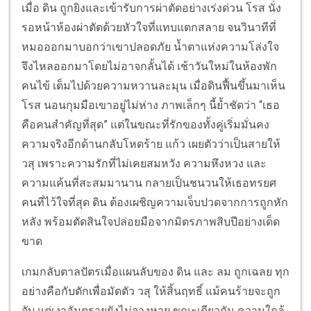
เมื่อ ดิน ถูกยิงและเข้ารับการผ่าตัดอย่างเร่งด่วน โรส นั่ง
รอหน้าห้องผ่าตัดด้วยหัวใจที่แทบแตกสลาย จนวินาทีที่
หมอออกมาบอกว่าเขาปลอดภัย น้ำตาแห่งความโล่งใจ
จึงไหลออกมาโดยไม่อาจกลั้นได้ เช้าวันใหม่ในห้องพัก
คนไข้ เต็มไปด้วยความหวานละมุน เมื่อดินฟื้นขึ้นมาเห็น
โรส นอนกุมมือเขาอยู่ไม่ห่าง ภาพเล็กๆ นี้ย้ำชัดว่า “เธอ
คือคนสำคัญที่สุด” แต่ในขณะที่รักของทั้งคู่เริ่มมั่นคง
ความจริงอีกด้านกลับโหดร้าย แก้ว เผยตัวว่าเป็นสายให้
วสุ เพราะความรักที่ไม่เคยสมหวัง ความหึงหวง และ
ความแค้นที่สะสมมานาน กลายเป็นชนวนให้เธอทรยศ
คนที่ไว้ใจที่สุด ดิน ต้องเผชิญความเจ็บปวดจากการถูกหัก
หลัง พร้อมตัดสินใจปล่อยมือจากมิตรภาพสิบปีอย่างเด็ด
ขาด
เกมกลับตาลปัตรเมื่อแผนลับของ ดิน และ ลม ถูกเฉลย ทุก
อย่างคือกับดักเพื่อมัดตัว วสุ ให้สิ้นฤทธิ์ แม้คนร้ายจะถูก
จับ แต่เงาอันตรายยังไม่จางหาย ขณะเดียวกัน ความใกล้