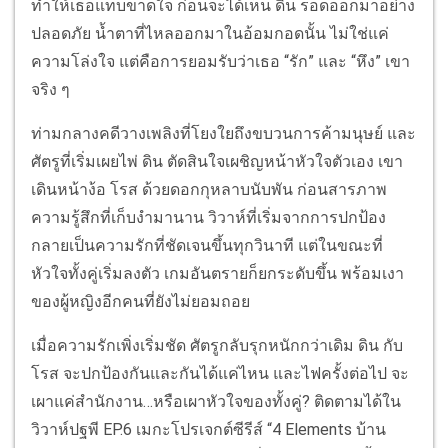
ทำให้เธอแทบขาดใจ ก่อนจะได้เห็น ดิน รอดออกมาอย่าง
ปลอดภัย น้ำตาที่ไหลออกมาในอ้อมกอดนั้น ไม่ใช่แค่
ความโล่งใจ แต่คือการยอมรับว่าเธอ “รัก” และ “หึง” เขา
จริง ๆ
ท่ามกลางคดีวางเพลิงที่โยงใยถึงขบวนการค้ามนุษย์ และ
ศัตรูที่เริ่มเผยไพ่ ดิน ตัดสินใจเผชิญหน้าหัวใจตัวเอง เขา
เดินหน้าง้อ โรส ด้วยดอกกุหลาบนับพัน ก่อนสารภาพ
ความรู้สึกที่เก็บงำมานาน วิวาห์ที่เริ่มจากการปกป้อง
กลายเป็นความรักที่ชัดเจนขึ้นทุกวินาที แต่ในขณะที่
หัวใจทั้งคู่เริ่มลงตัว เกมอันตรายก็ยกระดับขึ้น พร้อมเงา
ของผู้หญิงอีกคนที่ยังไม่ยอมถอย
เมื่อความรักเพิ่งเริ่มชัด ศัตรูกลับรุกหนักกว่าเดิม ดิน กับ
โรส จะปกป้องกันและกันได้แค่ไหน และไฟครั้งต่อไป จะ
เผาแค่สำนักงาน…หรือเผาหัวใจของทั้งคู่? ติดตามได้ใน
วิวาห์ปฐพี EP.6 เมกะโปรเจกต์ซีรีส์ “4 Elements บ้าน