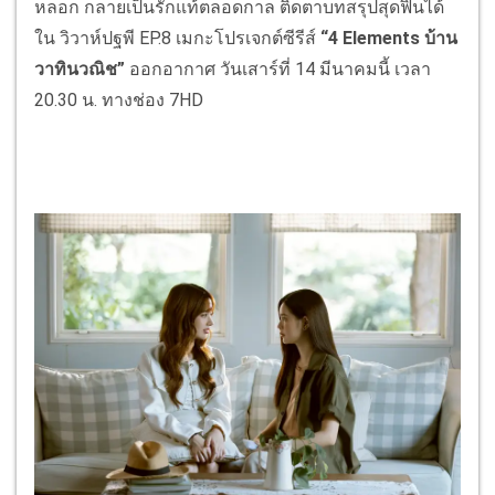
หลอก กลายเป็นรักแท้ตลอดกาล ติดตาบทสรุปสุดฟินได้
ใน วิวาห์ปฐพี EP.8 เมกะโปรเจกต์ซีรีส์
“4 Elements บ้าน
วาทินวณิช”
ออกอากาศ วันเสาร์ที่ 14 มีนาคมนี้ เวลา
20.30 น. ทางช่อง 7HD