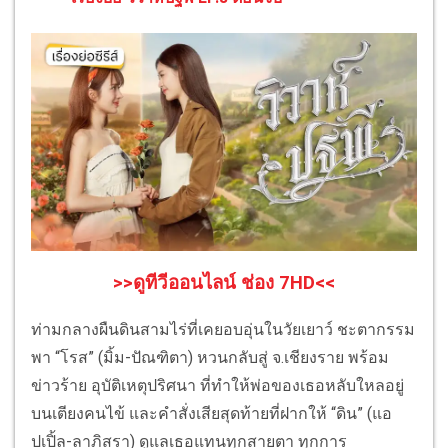
>>ดูทีวีออนไลน์ ช่อง 7HD<<
ท่ามกลางผืนดินสามไร่ที่เคยอบอุ่นในวัยเยาว์ ชะตากรรม
พา “โรส” (มิ้ม-ปัณฑิตา) หวนกลับสู่ จ.เชียงราย พร้อม
ข่าวร้าย อุบัติเหตุปริศนา ที่ทำให้พ่อของเธอหลับใหลอยู่
บนเตียงคนไข้ และคำสั่งเสียสุดท้ายที่ฝากให้ “ดิน” (แอ
ปเปิ้ล-ลาภิสรา) ดูแลเธอแทนทุกสายตา ทุกการ