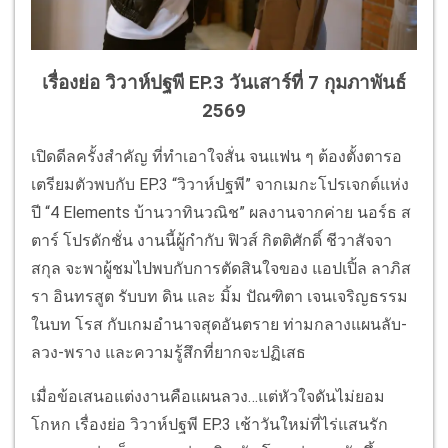
เรื่องย่อ วิวาห์ปฐพี EP.3 วันเสาร์ที่ 7 กุมภาพันธ์
2569
เปิดดีลครั้งสำคัญ ที่ทำเอาใจสั่น จนแฟน ๆ ต้องตั้งตารอ
เตรียมตัวพบกับ EP.3 “วิวาห์ปฐพี” จากเมกะโปรเจกต์แห่ง
ปี “4 Elements บ้านวาทินวณิช” ผลงานจากค่าย นอร์ธ ส
ตาร์ โปรดักชั่น งานนี้ผู้กำกับ ฟิวส์ กิตติศักดิ์ ชีวาสัจจา
สกุล จะพาผู้ชมไปพบกับการตัดสินใจของ แอปเปิ้ล ลาภิส
รา อินทรสูต รับบท ดิน และ มิ้ม ปัณฑิตา เจนเจริญธรรม
ในบท โรส กับเกมอำนาจสุดอันตราย ท่ามกลางแผนลับ-
ลวง-พราง และความรู้สึกที่ยากจะปฏิเสธ
เมื่อข้อเสนอแต่งงานคือแผนลวง…แต่หัวใจดันไม่ยอม
โกหก เรื่องย่อ วิวาห์ปฐพี EP.3 เช้าวันใหม่ที่ไร่แสนรัก