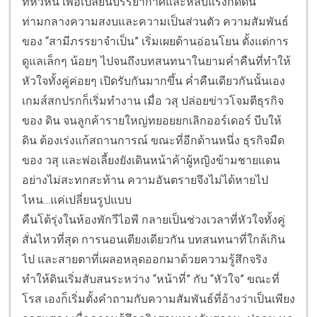
ที่หัวหิน เพื่อเปลี่ยนบรรยากาศและหลบแรงกดดัน
ท่ามกลางความสงบและความเป็นส่วนตัว ความสัมพันธ์
ของ “สามีภรรยาจำเป็น” เริ่มเผยด้านอ่อนโยน ตั้งแต่การ
ดูแลเล็กๆ น้อยๆ ไปจนถึงบทสนทนาในยามค่ำคืนที่ทำให้
หัวใจทั้งคู่ค่อยๆ เปิดรับกันมากขึ้น ค่ำคืนเดียวกันนั้นเอง
เกมส์สกปรกก็เริ่มทำงาน เมื่อ วสุ ปล่อยข่าวโจมตีธุรกิจ
ของ ดิน จนลูกค้ารายใหญ่ทยอยยกเลิกออร์เดอร์ บีบให้
ดิน ต้องเร่งแก้สถานการณ์ ขณะที่อีกด้านหนึ่ง ธุรกิจมืด
ของ วสุ และพ่อเลี้ยงยังเดินหน้าค้าผู้หญิงข้ามชายแดน
อย่างไม่สะทกสะท้าน ความอันตรายจึงไม่ได้หายไป
ไหน…แค่เปลี่ยนรูปแบบ
คืนโต้รุ่งในห้องพักวีไอพี กลายเป็นช่วงเวลาที่หัวใจทั้งคู่
สั่นไหวที่สุด การนอนเตียงเดียวกัน บทสนทนาที่ใกล้เกิน
ไป และสายตาที่เผลอหลุดออกมาด้วยความรู้สึกจริง
ทำให้ดินเริ่มสับสนระหว่าง “หน้าที่” กับ “หัวใจ” ขณะที่
โรส เองก็เริ่มตั้งคำถามกับความสัมพันธ์ที่อ้างว่าเป็นเพียง