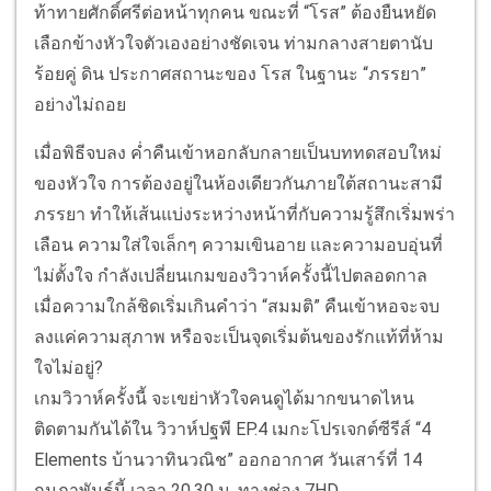
ท้าทายศักดิ์ศรีต่อหน้าทุกคน ขณะที่ “โรส” ต้องยืนหยัด
เลือกข้างหัวใจตัวเองอย่างชัดเจน ท่ามกลางสายตานับ
ร้อยคู่ ดิน ประกาศสถานะของ โรส ในฐานะ “ภรรยา”
อย่างไม่ถอย
เมื่อพิธีจบลง ค่ำคืนเข้าหอกลับกลายเป็นบททดสอบใหม่
ของหัวใจ การต้องอยู่ในห้องเดียวกันภายใต้สถานะสามี
ภรรยา ทำให้เส้นแบ่งระหว่างหน้าที่กับความรู้สึกเริ่มพร่า
เลือน ความใส่ใจเล็กๆ ความเขินอาย และความอบอุ่นที่
ไม่ตั้งใจ กำลังเปลี่ยนเกมของวิวาห์ครั้งนี้ไปตลอดกาล
เมื่อความใกล้ชิดเริ่มเกินคำว่า “สมมติ” คืนเข้าหอจะจบ
ลงแค่ความสุภาพ หรือจะเป็นจุดเริ่มต้นของรักแท้ที่ห้าม
ใจไม่อยู่?
เกมวิวาห์ครั้งนี้ จะเขย่าหัวใจคนดูได้มากขนาดไหน
ติดตามกันได้ใน วิวาห์ปฐพี EP.4 เมกะโปรเจกต์ซีรีส์ “4
Elements บ้านวาทินวณิช” ออกอากาศ วันเสาร์ที่ 14
กุมภาพันธ์นี้ เวลา 20.30 น. ทางช่อง 7HD