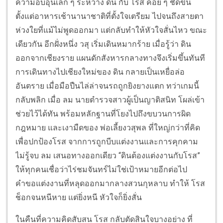
ความอบอุ่นเล็ก ๆ ระหว่าง ดิน กับ โรส ค่อย ๆ ชัดขึ้น
ตั้งแต่อาหารเช้านานาชาติที่ตั้งใจเตรียม ไปจนถึงสายตา
ห่วงใยที่แม้ไม่พูดออกมา แต่กลับทำให้หัวใจสั่นไหว ขณะ
เดียวกัน อีกฝั่งหนึ่ง วสุ เริ่มเดินหมากร้าย เมื่อรู้ว่า ดิน
ออกจากเชียงราย แผนดักสังหารกลางทางจึงเริ่มขึ้นทันที
การเดินทางไปเชียงใหม่ของ ดิน กลายเป็นเหยื่อล่อ
อันตราย เมื่อมือปืนไล่ล่าจนรถถูกยิงยางแตก ทว่าเกมนี้
กลับพลิก เมื่อ ลม นายตำรวจสาวผู้เป็นญาติสนิท โผล่เข้า
ช่วยไว้ได้ทัน พร้อมหลักฐานที่โยงไปถึงขบวนการผิด
กฎหมาย และเงามืดของ พ่อเลี้ยงวสุพล ที่ใหญ่กว่าที่คิด
เพื่อปกป้องโรส จากการถูกบีบแต่งงานและการคุกคาม
ไม่รู้จบ ลม เสนอทางออกเดียว “ดินต้องแต่งงานกับโรส”
ให้ทุกคนเชื่อว่าไร่ชมจันทร์ไม่ใช่เป้าหมายอีกต่อไป
คำขอแต่งงานที่หลุดออกมากลางสวนกุหลาบ ทำให้ โรส
ช็อกจนหนีหาย แต่ยิ่งหนี หัวใจก็ยิ่งสั่น
ในคืนที่ความคิดสับสน โรส กลับตัดสินใจบางอย่าง ที่