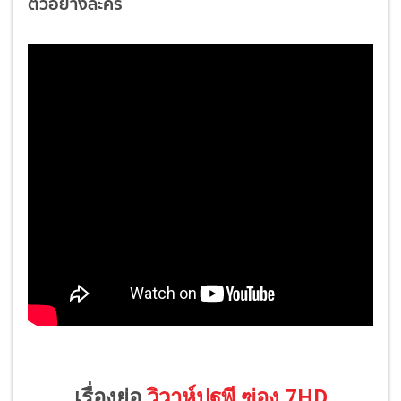
ตัวอย่างละคร
เรื่องย่อ
วิวาห์ปฐพี ฃ่อง 7HD