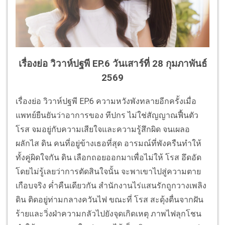
เรื่องย่อ วิวาห์ปฐพี EP.6 วันเสาร์ที่ 28 กุมภาพันธ์
2569
เรื่องย่อ วิวาห์ปฐพี EP.6 ความหวังพังทลายอีกครั้งเมื่อ
แพทย์ยืนยันว่าอาการของ ทีปกร ไม่ใช่สัญญาณฟื้นตัว
โรส จมอยู่กับความเสียใจและความรู้สึกผิด จนเผลอ
ผลักไส ดิน คนที่อยู่ข้างเธอที่สุด อารมณ์ที่พังครืนทำให้
ทั้งคู่ผิดใจกัน ดิน เลือกถอยออกมาเพื่อไม่ให้ โรส อึดอัด
โดยไม่รู้เลยว่าการตัดสินใจนั้น จะพาเขาไปสู่ความตาย
เกือบจริง ค่ำคืนเดียวกัน สำนักงานไร่แสนรักถูกวางเพลิง
ดิน ติดอยู่ท่ามกลางควันไฟ ขณะที่ โรส สะดุ้งตื่นจากฝัน
ร้ายและวิ่งฝ่าความกลัวไปยังจุดเกิดเหตุ ภาพไฟลุกโชน