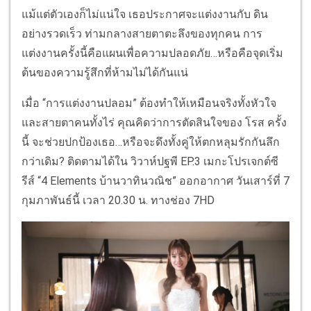
แม้แต่ตัวเองก็ไม่แน่ใจ เธอประกาศจะแต่งงานกับ ดิน
อย่างรวดเร็ว ท่ามกลางสายตาตะลึงของทุกคน การ
แต่งงานครั้งนี้คือแผนเพื่อความปลอดภัย…หรือคือจุดเริ่ม
ต้นของความรู้สึกที่ห้ามไม่ได้กันแน่
เมื่อ “การแต่งงานปลอม” ต้องทำให้เหมือนจริงทั้งหัวใจ
และสายตาคนทั้งไร่ คุณคิดว่าการตัดสินใจของ โรส ครั้ง
นี้ จะช่วยปกป้องเธอ…หรือจะดึงทั้งคู่ให้ตกหลุมรักกันลึก
กว่าเดิม? ติดตามได้ใน วิวาห์ปฐพี EP.3 เมกะโปรเจกต์ซี
รีส์ “4 Elements บ้านวาทินวณิช” ออกอากาศ วันเสาร์ที่ 7
กุมภาพันธ์นี้ เวลา 20.30 น. ทางช่อง 7HD