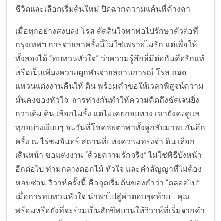
ชีวิตและเลือกเริ่มต้นใหม่ ปิดฉากความแค้นที่ค้างคา
เมื่อทุกอย่างสงบลง โรส ตัดสินใจพาพ่อไปรักษาตัวต่อที่
กรุงเทพฯ การจากลาครั้งนี้ไม่ใช่เพราะไม่รัก แต่เพื่อให้
ทั้งสองได้ “ทบทวนหัวใจ” ว่าความรู้สึกที่มีต่อกันคือรักแท้
หรือเป็นเพียงความผูกพันจากสถานการณ์ โรส ถอด
แหวนแต่งงานคืนให้ ดิน พร้อมคำขอให้เวลาพิสูจน์ความ
มั่นคงของหัวใจ การห่างกันทำให้ความคิดถึงชัดเจนยิ่ง
กว่าเดิม ดิน เลือกไม่รั้ง แต่ไม่เคยถอยห่าง เขายังคงดูแล
ทุกอย่างเงียบๆ จนวันที่โชคชะตาพาทั้งคู่กลับมาพบกันอีก
ครั้ง ณ ไร่ชมจันทร์ สถานที่แห่งความทรงจำ ดิน เลือก
เดินหน้า ขอแต่งงาน “ด้วยความรักจริง” ไม่ใช่พิธีบังหน้า
อีกต่อไป ท่ามกลางดอกไม้ หัวใจ และคำสัญญาที่ไม่ต้อง
หลบซ่อน วิวาห์ครั้งนี้ คือจุดเริ่มต้นของคำว่า “ตลอดไป”
เมื่อการทบทวนหัวใจ นำพาไปสู่คำตอบสุดท้าย… คุณ
พร้อมหรือยังที่จะร่วมเป็นสักขีพยานให้วิวาห์ที่เริ่มจากคำ