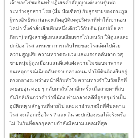
เจ้าของไร่ชมจันทร์ ปฏิเสธคำสัญญาแต่งงานรุ่นพ่อ
ระหว่างลูกสาว โรส (มิ้ม ปัณฑิตา) กับลูกชายของตระกูล
ผู้ทรงอิทธิพล ก่อนจะเกิดอุบัติเหตุปริศนาที่ทำให้เขานอน
โคม่า ทิ้งคำสั่งเสียเพียงหนึ่งเดียวไว้กับ ดิน (แอปเปิ้ล ลา
ภิสรา) หญิงสาวผู้แสนสงบเงียบจากไร่แสนรัก ให้ดูแลและ
ปกป้อง โรส แทนเขา การกลับไทยของโรสเต็มไปด้วย
ความสูญเสีย ความหวาดระแวง และแรงกดดันจาก วสุ
ชายหนุ่มผู้ดูเหมือนแสนดีแต่แฝงความไม่ชอบมาพากล
จนเหตุการณ์เฉียดอันตรายกลางถนน ทำให้ดินต้องยืนอยู่
ตรงกลางระหว่างหน้าที่กับหัวใจ ความทรงจำในวัยเด็กที่
เคยอบอุ่น ค่อย ๆ กลับมาสั่นไหวอีกครั้ง เมื่อสายตาที่สบ
กันใกล้เกินกว่าคำว่าพี่น้อง ท่ามกลางคดีที่ถูกสรุปว่าเป็น
อุบัติเหตุ หลักฐานที่หายไป และเงาอำนาจมืดที่คืบคลาน
โรส จะเลือกเชื่อใคร ? และ ดิน จะปกป้องเธอได้จริงหรือ
ไม่ ในวันที่ดอกกุหลาบกำลังมีหนามแหลมที่สุด