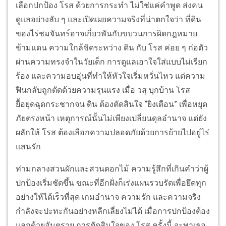
เลือกปกป้อง โรส ด้วยการกระทำ ไม่ใช่แค่คำพูด ส่งคน
ดูแลอย่างลับ ๆ และเปิดเผยความจริงที่น่าตกใจว่า ที่ดิน
ของไร่ชมจันทร์อาจเกี่ยวพันกับขบวนการผิดกฎหมาย
ข้ามแดน ความใกล้ชิดระหว่าง ดิน กับ โรส ค่อย ๆ ก่อตัว
ผ่านความทรงจำในวัยเด็ก การดูแลเอาใจใส่แบบไม่เรียก
ร้อง และความอบอุ่นที่ทำให้หัวใจเริ่มหวั่นไหว แต่ความ
ฟินกลับถูกตัดด้วยความรุนแรง เมื่อ วสุ บุกบ้าน โรส
ยื้อยุดฉุดกระชากจน ดิน ต้องตัดสินใจ “ยิงเตือน” เพื่อหยุด
ภัยตรงหน้า เหตุการณ์นั้นไม่เพียงเปลี่ยนดุลอำนาจ แต่ยัง
ผลักให้ โรส ต้องเลือกความปลอดภัยด้วยการย้ายไปอยู่ไร่
แสนรัก
ท่ามกลางสวนผักและสวนดอกไม้ ความรู้สึกที่เกินคำว่าผู้
ปกป้องเริ่มชัดขึ้น ขณะที่อีกฝั่งก็เร่งแผนรวบรัดเพื่อยึดทุก
อย่างให้ได้เร็วที่สุด เกมอำนาจ ความรัก และความจริง
กำลังจะปะทะกันอย่างหลีกเลี่ยงไม่ได้ เมื่อการปกป้องต้อง
แลกด้วยอันตราย การตัดสินใจของ โรส ครั้งนี้ จะพาเธอ