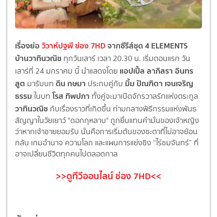
เรื่องย่อ
วิวาห์ปฐพี ฃ่อง 7HD
จากซีรีส์ชุด 4 ELEMENTS
บ้านวาทินวณิช
ทุกวันเสาร์ เวลา 20.30 น. เริ่มตอนแรก วัน
แอปเปิ้ล ลาภิสรา อินทร
เสาร์ที่ 24 มกราคม นี้ นำแสดงโดย
สูต
ดิน กษมา
มิ้ม ปัณฑิตา เจนเจริญ
มารับบท
ประกบคู่กับ
ธรรม
โรส ทิพปภา
ในบท
ทั้งคู่จะมาเปิดจักรวาลรักแห่งตระกูล
วาทินวณิช
กับเรื่องราวที่เกิดขึ้น ท่ามกลางพิธีกรรมแห่งพันธ
สัญญาในวัยเยาว์ "ดอกกุหลาบ" ถูกยื่นแทนคำมั่นของเจ้าหญิง
ว่าหากเจ้าชายยอมรับ นั่นคือการเริ่มต้นของชะตาที่ไม่อาจย้อน
กลับ เกมอำนาจ ความโลภ และแผนการแย่งชิง “ไร่ชมจันทร์” ที่
อาจเปลี่ยนชีวิตทุกคนไปตลอดกาล
>>ดูทีวีออนไลน์ ช่อง 7HD<<