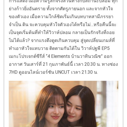
การแสดง เมื่อความรู้สึกจริงสวนทางกับสถานะปลอม ทุก
ย่างก้าวยิ่งอันตราย ทั้งจากศัตรูภายนอก และจากหัวใจ
ของตัวเอง เมื่อความใกล้ชิดเริ่มเกินบทบาทสามีภรรยา
จำเป็น ดิน จะควบคุมหัวใจตัวเองได้หรือไม่…หรือคืนนี้จะ
เป็นจุดเริ่มต้นที่ทำให้วิวาห์ปลอม กลายเป็นรักจริงที่ถอย
ไม่ได้แล้ว? จากแรงดึงดูดเกินควบคุม สู่จุดเปลี่ยนเกมส์ที่
ทำเอาหัวใจแทบวาย ติดตามกันได้ใน วิวาห์ปฐพี EP.5
เมกะโปรเจกต์ซีรีส์ “4 Elements บ้านวาทินวณิช” ออก
อากาศ วันเสาร์ที่ 21 กุมภาพันธ์นี้ เวลา 20.30 น. ทางช่อง
7HD ดูออนไลน์เวอร์ชัน UNCUT เวลา 21.30 น.