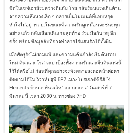
ชิดในเซฟเฮาส์ระหว่างดินกับ โรส กลับร้อนแรงเกินต้าน
จากความหึงหวงเล็ก ๆ กลายเป็นโมเมนต์ที่แทบหยุด
หัวใจไม่อยู่. ทว่า…ในขณะที่ความรักดูเหมือนจะชนะทุก
อย่าง แก้ว กลับเลือกเดินเกมสุดท้าย ร่วมมือกับ วสุ อีก
ครั้ง พร้อมข้อมูลลับที่อาจทำลายไร่แสนรักได้ทั้งผืน
เมื่อศัตรูยังไม่ยอมแพ้ และความแค้นกำลังเริ่มต้นรอบ
ใหม่ ดิน และ โรส จะปกป้องทั้งความรักและผืนดินแห่งนี้
ไว้ได้หรือไม่ ก่อนที่ทุกอย่างจะพังทลายลงต่อหน้าต่อตา
ติดตามได้ใน วิวาห์ปฐพี EP.7 เมกะโปรเจกต์ซีรีส์ “4
Elements บ้านวาทินวณิช” ออกอากาศ วันเสาร์ที่ 7
มีนาคมนี้ เวลา 20.30 น. ทางช่อง 7HD