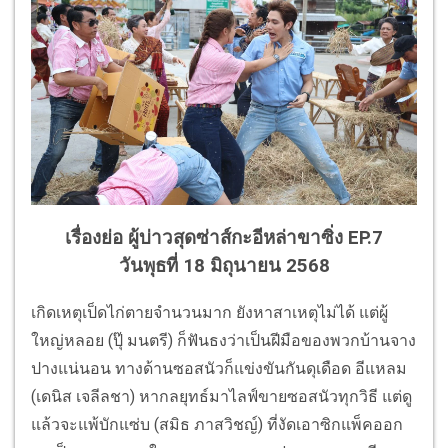
เรื่องย่อ ผู้บ่าวสุดซ่าส์กะอีหล่าขาซิ่ง EP.7
วันพุธที่ 18 มิถุนายน 2568
เกิดเหตุเป็ดไก่ตายจำนวนมาก ยังหาสาเหตุไม่ได้ แต่ผู้
ใหญ่หลอย (ปุ๊ มนตรี) ก็ฟันธงว่าเป็นฝีมือของพวกบ้านจาง
ปางแน่นอน ทางด้านซอสนัวก็แข่งขันกันดุเดือด อีแหลม
(เดนิส เจลีลชา) หากลยุทธ์มาไลฟ์ขายซอสนัวทุกวิธี แต่ดู
แล้วจะแพ้บักแซ่บ (สมิธ ภาสวิชญ์) ที่งัดเอาซิกแพ็คออก