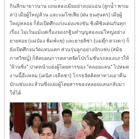
กินลึกมายาวนาน แถมสองเมียอย่างแม่แอน (ลูกน้ำ พาเม
ล่า) เมียผู้ใหญ่ส้วน และแม่โซเฟีย (ฝน ธนสุนทร) เมียผู้
ใหญ่หลอย ก็ยังเปิดศึกแก่งแย่งแข่งขัน ชิงดีชิงเด่นกันทุก
เรื่อง ไม่เว้นแม้แต่เรื่องจองกฐินทำบุญสองแม่ใหญ่อย่าง
ยายสอย (แม่ป๋อง พิมพ์แข) และยายลิซ่า (แม่ตุ๊ก ดวงตา) ก็
ยังเปิดศึกจนวัดแทบแตก ส่วนรุ่นลูกอย่างบักแซ่บ (สมิธ
ภาสวิชญ์) ก็คิดแผนการตลาดจัดโปรโมชั่นรถสองแถวให้
“ส้วนซิ่ง” ปาดหน้าแย่งผู้โดยสารของ “หลอยแลน” ไปหมด
งานนี้อีแหลม (เดนิส เจลีลชา) โกรธจัดคิดหาทางเอาคืน
บักแซ่บและส้วนซิ่งแย่งผู้โดยสารของหลอยแลนกลับมา
ให้ได้