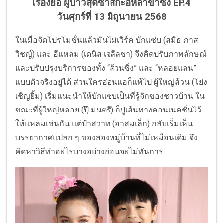
เรื่องย่อ ผู้บ่าวสุดซ่าส์กะอีหล่าขาซิ่ง EP.4
วันศุกร์ที่ 13 มิถุนายน 2568
ในเมื่อจัดโปรโมชั่นแล้วมันไม่เวิร์ค บักแซ่บ (สมิธ ภาส
วิชญ์) และ อีแหลม (เดนิส เจลีลชา) จึงคิดปรับภาพลักษณ์
และปรับปรุงบริการของทั้ง “ส้วนซิ่ง” และ “หลอยแลน”
แบบตัวจริงอยู่ได้ ส่วนใครอ่อนแอก็แพ้ไป ผู้ใหญ่ส้วน (โย่ง
เชิญยิ้ม) เริ่มแนะนำให้บักแซ่บเป็นที่รู้จักของชาวบ้าน ใน
ขณะที่ผู้ใหญ่หลอย (ปุ๊ มนตรี) ก็ปูเส้นทางคอนเนคชั่นไว้
ให้แหลมเช่นกัน แต่ป๋าสวาท (อาสมเล็ก) กลับเริ่มเห็น
บรรยากาศแปลก ๆ ของสองหมู่บ้านที่ไม่เหมือนเดิม จึง
คิดหาวิธีทำอะไรบางอย่างก่อนจะไม่ทันการ