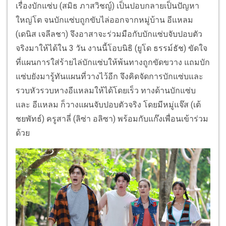
เรื่องบักแซ่บ (สมิธ ภาสวิชญ์) เป็นปอบกลายเป็นปัญหา
ใหญ่โต จนบักแซ่บถูกขับไล่ออกจากหมู่บ้าน อีแหลม
(เดนิส เจลีลชา) จึงอาสาจะร่วมมือกับบักแซ่บจับปอบตัว
จริงมาให้ได้ใน 3 วัน งานนี้โอบนิธิ (ยูโด ธรรม์ธัช) ขัดใจ
ที่แผนการใส่ร้ายไล่บักแซ่บให้พ้นทางถูกขัดขวาง แถมบัก
แซ่บยังมารู้ทันแผนที่วางไว้อีก จึงคิดจัดการบักแซ่บและ
รวบหัวรวบหางอีแหลมให้ได้โดยเร็ว ทางด้านบักแซ่บ
และ อีแหลม ก็วางแผนจับปอบตัวจริง โดยมีหมู่แจ๊ส (เต้
ชยพัทธ์) ครูสาลี่ (ลิซ่า อลิซา) พร้อมกับแก๊งเพื่อนเข้าร่วม
ด้วย