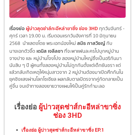
เรื่องย่อ
ผู้บ่าวสุดซ่าส์กะอีหล่าขาซิ่ง ช่อง 3HD
ทุกวันจันทร์ -
ศุกร์ เวลา 19.00 น. เริ่มตอนแรกวันอังคารที่ 10 มิถุนายน
สมิธ ภาสวิชญ์
2568 นำแสดงโดย พระเอกน้องใหม่
กับ
เดนิส เจลีลชา
นางเอกตัวจี๊ด
ที่จะพาแฟนละครไปบุกหมู่บ้าน
จางปาง และ หมู่บ้านโจงโปง สองหมู่บ้านใหญ่ซึ่งเป็นอริกันมา
นับสิบ ๆ ปี ผู้คนทั้งสองหมู่บ้านไม่ถูกกันตั้งแต่เด็กยันชรา แต่
แล้วกลับเกิดเหตุให้หนุ่มสาวจาก 2 หมู่บ้านต้องมาเปิดศึกกันใน
ยุคชิงแสงผ่านโลกโซเชียล ผลกลับตาลปัตรจากคู่กัดกลายเป็น
คู่จิ้น จนเข้าทางสองยายวางแผนให้เป็นคู่รักกำมะลอ
เรื่องย่อ
ผู้บ่าวสุดซ่าส์กะอีหล่าขาซิ่ง
ช่อง 3HD
เรื่องย่อ ผู้บ่าวสุดซ่าส์กะอีหล่าขาซิ่ง EP.1