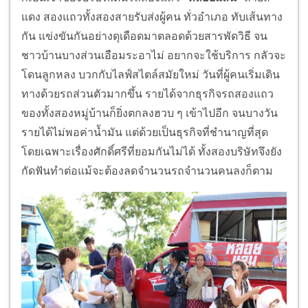
แดง สองแถวทั้งสองสายรับส่งผู้คน ทั่วอำเภอ ทับเส้นทาง
กัน แข่งขันกันอย่างดุเดือดมาตลอดด้วยสารพัดวิธี จน
ชาวบ้านบางส่วนเอือมระอาไม่ อยากจะใช้บริการ กลัวจะ
โดนลูกหลง บวกกับไลฟ์สไตล์สมัยใหม่ วันที่ผู้คนเริ่มเดิน
ทางด้วยรถส่วนตัวมากขึ้น รายได้จากธุรกิจรถสองแถว
ของทั้งสองหมู่บ้านก็ยิ่งตกลงฮวบ ๆ เข้าไปอีก จนบางวัน
รายได้ไม่พอค่าน้ำมัน แต่ด้วยเป็นธุรกิจที่ชำนาญที่สุด
โดยเฉพาะเรื่องศักดิ์ศรีที่ยอมกันไม่ได้ ทั้งสองบริษัทจึงยัง
กัดฟันทำต่อแม้จะต้องลดจำนวนรถจำนวนคนลงก็ตาม