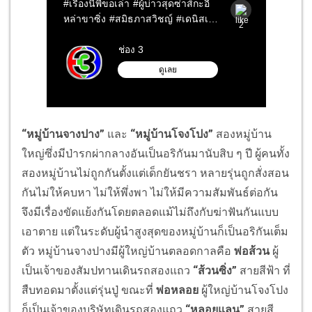
“หมู่บ้านจางปาง”
และ
“หมู่บ้านโจงโปง”
สองหมู่บ้าน
ใหญ่ซึ่งมีป่ารกผ่ากลางอันเป็นอริกันมานับสิบ ๆ ปี ผู้คนทั้ง
สองหมู่บ้านไม่ถูกกันตั้งแต่เด็กยันชรา หลายรุ่นถูกสั่งสอน
กันไม่ให้คบหา ไม่ให้พึ่งพา ไม่ให้มีความสัมพันธ์ต่อกัน
จึงมีเรื่องขัดแย้งกันโดยตลอดแม้ไม่ถึงกับฆ่าฟันกันแบบ
เอาตาย แต่ในระดับผู้นำสูงสุดของหมู่บ้านก็เป็นอริกันเต็ม
ตัว หมู่บ้านจางปางมีผู้ใหญ่บ้านตลอดกาลคือ
พ่อส้วน
ผู้
เป็นเจ้าของสัมปทานเดินรถสองแถว
“ส้วนซิ่ง”
สายสีฟ้า ที่
สืบทอดมาตั้งแต่รุ่นปู่ ขณะที่
พ่อหลอย
ผู้ใหญ่บ้านโจงโปง
ก็เป็นเจ้าของบริษัทเดินรถสองแถว
“หลอยแลน”
สายสี