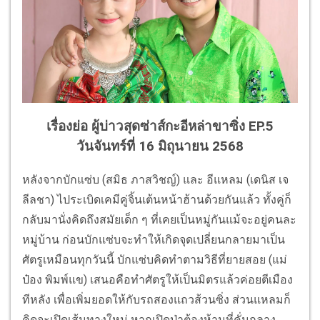
เรื่องย่อ ผู้บ่าวสุดซ่าส์กะอีหล่าขาซิ่ง EP.5
วันจันทร์ที่ 16 มิถุนายน 2568
หลังจากบักแซ่บ (สมิธ ภาสวิชญ์) และ อีแหลม (เดนิส เจ
ลีลชา) ไประเบิดเคมีคู่จิ้นเต้นหน้าฮ้านด้วยกันแล้ว ทั้งคู่ก็
กลับมานั่งคิดถึงสมัยเด็ก ๆ ที่เคยเป็นหมู่กันแม้จะอยู่คนละ
หมู่บ้าน ก่อนบักแซ่บจะทำให้เกิดจุดเปลี่ยนกลายมาเป็น
ศัตรูเหมือนทุกวันนี้ บักแซ่บคิดทำตามวิธีที่ยายสอย (แม่
ป๋อง พิมพ์แข) เสนอคือทำศัตรูให้เป็นมิตรแล้วค่อยตีเมือง
ทีหลัง เพื่อเพิ่มยอดให้กับรถสองแถวส้วนซิ่ง ส่วนแหลมก็
คิดจะเปิดเส้นทางใหม่ หากเปิดป่าต้องห้ามที่คั่นกลาง