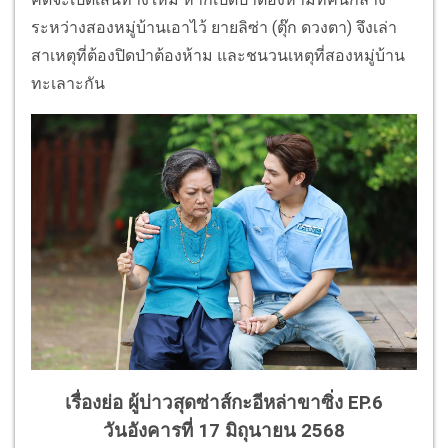
ระหว่างสองหมู่บ้านเอาไว้ ยายลิซ่า (ตุ๊ก ดวงตา) จึงเล่า
สาเหตุที่ต้องปิดป่าต้องห้าม และชนวนเหตุที่สองหมู่บ้าน
ทะเลาะกัน
เรื่องย่อ ผู้บ่าวสุดซ่าส์กะอีหล่าขาซิ่ง EP.6
วันอังคารที่ 17 มิถุนายน 2568