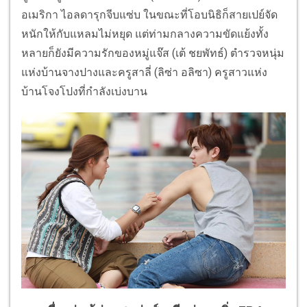
อเมริกา ไอลดารุกจีบแซ่บ ในขณะที่โอบนิธิก็สายเปย์จัด
หนักให้กับแหลมไม่หยุด แต่ท่ามกลางความขัดแย้งทั้ง
หลายก็ยังมีความรักของหมู่แจ๊ส (เต้ ชยพัทธ์) ตำรวจหนุ่ม
แห่งบ้านจางปางและครูสาลี่ (ลิซ่า อลิซา) ครูสาวแห่ง
บ้านโจงโปงที่กำลังเบ่งบาน