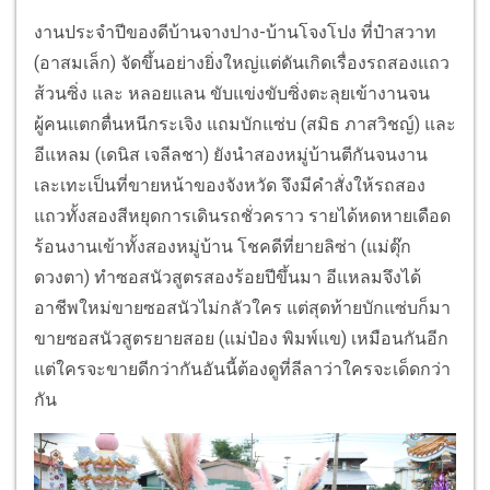
งานประจำปีของดีบ้านจางปาง-บ้านโจงโปง ที่ป๋าสวาท
(อาสมเล็ก) จัดขึ้นอย่างยิ่งใหญ่แต่ดันเกิดเรื่องรถสองแถว
ส้วนซิ่ง และ หลอยแลน ขับแข่งขับซิ่งตะลุยเข้างานจน
ผู้คนแตกตื่นหนีกระเจิง แถมบักแซ่บ (สมิธ ภาสวิชญ์) และ
อีแหลม (เดนิส เจลีลชา) ยังนำสองหมู่บ้านตีกันจนงาน
เละเทะเป็นที่ขายหน้าของจังหวัด จึงมีคำสั่งให้รถสอง
แถวทั้งสองสีหยุดการเดินรถชั่วคราว รายได้หดหายเดือด
ร้อนงานเข้าทั้งสองหมู่บ้าน โชคดีที่ยายลิซ่า (แม่ตุ๊ก
ดวงตา) ทำซอสนัวสูตรสองร้อยปีขึ้นมา อีแหลมจึงได้
อาชีพใหม่ขายซอสนัวไม่กลัวใคร แต่สุดท้ายบักแซ่บก็มา
ขายซอสนัวสูตรยายสอย (แม่ป๋อง พิมพ์แข) เหมือนกันอีก
แต่ใครจะขายดีกว่ากันอันนี้ต้องดูที่ลีลาว่าใครจะเด็ดกว่า
กัน