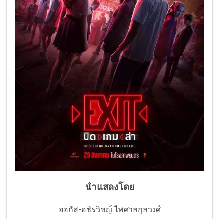
นำแสดงโดย
ออกัส-อชิรวิชญ์ ไพศาลกุลวงศ์