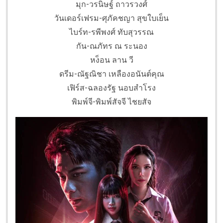
มุก-วรนิษฐ์ ถาวรวงศ์
วันเดอร์เฟรม-ศุภัคชญา สุขใบเย็น
ไบร์ท-รพีพงศ์ ทับสุวรรณ
กัน-ณภัทร ณ ระนอง
หง็อน ลาน วี
ดรีม-ณัฐณิชา เหลืองอนันต์คุณ
เฟิร์ส-ฉลองรัฐ นอบสำโรง
พิมพ์จี-พิมพ์สัจจี ไชยสัจ