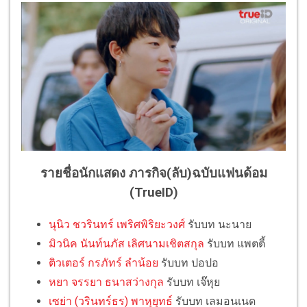
รายชื่อนักแสดง ภารกิจ(ลับ)ฉบับแฟนด้อม
(TrueID)
นุนิว ชวรินทร์ เพริศพิริยะวงศ์
รับบท นะนาย
มิวนิค นันท์นภัส เลิศนามเชิตสกุล
รับบท แพตตี้
ติวเตอร์ กรภัทร์ ลำน้อย
รับบท ปอปอ
หยา จรรยา ธนาสว่างกุล
รับบท เจ๊หุย
เซย่า (วรินทร์ธร) พาหุยุทธ์
รับบท เลมอนเนด