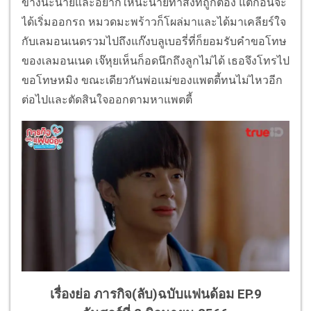
ข้างนะนายและอยากให้นะนายทำสิ่งที่ถูกต้อง แต่ก่อนจะ
ได้เริ่มออกรถ หมวดมะพร้าวก็โผล่มาและได้มาเคลียร์ใจ
กับเลมอนเนดรวมไปถึงแก๊งบลูเบอรี่ที่ก็ยอมรับคำขอโทษ
ของเลมอนเนด เจ๊หุยเห็นก็อดนึกถึงลูกไม่ได้ เธอจึงโทรไป
ขอโทษหมิง ขณะเดียวกันพ่อแม่ของแพตตี้ทนไม่ไหวอีก
ต่อไปและตัดสินใจออกตามหาแพตตี้
เรื่องย่อ ภารกิจ(ลับ)ฉบับแฟนด้อม EP.9