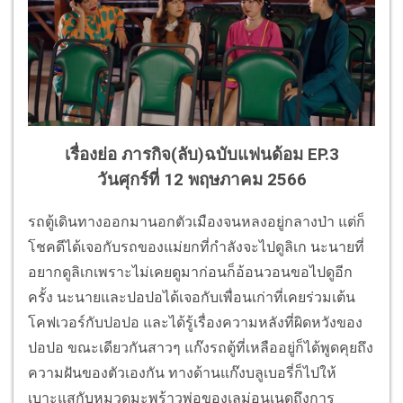
เรื่องย่อ ภารกิจ(ลับ)ฉบับแฟนด้อม EP.3
วันศุกร์ที่ 12 พฤษภาคม 2566
รถตู้เดินทางออกมานอกตัวเมืองจนหลงอยู่กลางป่า แต่ก็
โชคดีได้เจอกับรถของแม่ยกที่กำลังจะไปดูลิเก นะนายที่
อยากดูลิเกเพราะไม่เคยดูมาก่อนก็อ้อนวอนขอไปดูอีก
ครั้ง นะนายและปอปอได้เจอกับเพื่อนเก่าที่เคยร่วมเต้น
โคฟเวอร์กับปอปอ และได้รู้เรื่องความหลังที่ผิดหวังของ
ปอปอ ขณะเดียวกันสาวๆ แก๊งรถตู้ที่เหลืออยู่ก็ได้พูดคุยถึง
ความฝันของตัวเองกัน ทางด้านแก๊งบลูเบอรี่ก็ไปให้
เบาะแสกับหมวดมะพร้าวพ่อของเลม่อนเนดถึงการ