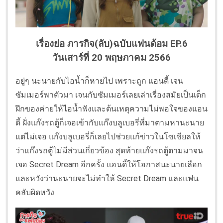
เรื่องย่อ ภารกิจ(ลับ)ฉบับแฟนด้อม EP.6
วันเสาร์ที่ 20 พฤษภาคม 2566
อยู่ๆ นะนายกับไอน้ำก็หายไป เพราะถูก แอนดี้ เจน
ซัมเมอร์พาตัวมา เจนกับซัมเมอร์เลยเล่าเรื่องสมัยเป็นเด็ก
ฝึกของค่ายให้ไอน้ำฟังและต้นเหตุความไม่พอใจของแอน
ดี้ ฝั่งแก๊งรถตู้ก็เจอเข้ากับแก๊งบลูเบอรี่ที่มาตามหานะนาย
แต่ไม่เจอ แก๊งบลูเบอรี่ก็เลยไปช่วยแก้ข่าวในโซเชียลให้
ว่าแก๊งรถตู้ไม่มีส่วนเกี่ยวข้อง สุดท้ายแก๊งรถตู้ตามมาจน
เจอ Secret Dream อีกครั้ง แอนดี้ให้โอกาสนะนายเลือก
และหวังว่านะนายจะไม่ทำให้ Secret Dream และแฟน
คลับผิดหวัง