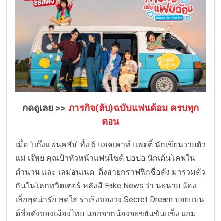
กดดูเลย >>
ภารกิจ(ลับ)ฉบับแฟนด้อม ครบทุก
ตอน
เมื่อ ‘แก๊งแฟนคลับ’ ทั้ง 6 แอคเคาท์ แพตตี้ นักเขียนวายตัว
แม่ เจ๊หุย คุณป้าหัวหน้าแฟนไซต์ ปอปอ นักเต้นโคฟใน
ตำนาน และ เลม่อนเนด ติ่งสายกราฟฟิกชื่อดัง มารวมตัว
กันในโลกทวิตเตอร์ หลังมี Fake News ว่า นะนาย น้อง
เล็กสุดน่ารัก สดใส ร่าเริงของวง Secret Dream บอยแบน
ด์ชื่อดังของเมืองไทย นอกจากน้องจะขยันขันแข็ง แถม