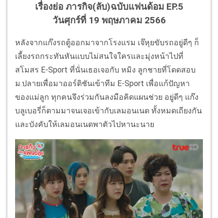
เรื่องย่อ ภารกิจ(ลับ)ฉบับแฟนด้อม EP.5
วันศุกร์ที่ 19 พฤษภาคม 2566
หลังจากแก๊งรถตู้ออกมาจากโรงแรม เจ๊หุยขับรถอยู่ดีๆ ก็
เลี้ยงรถกระทันหันแบบไม่สนใจใครและมุ่งหน้าไปที่
สโมสร E-Sport ที่นั่นเธอเจอกับ หมิง ลูกชายที่โดดสอบ
ม.ปลายเพื่อมาออร์ดิชันเข้าทีม E-Sport เพื่อแก้ปัญหา
ของแม่ลูก ทุกคนจึงร่วมกันลงมือคิดแผนช่วย อยู่ดีๆ แก๊ง
บลูเบอรี่ก็ตามมาจนเจอเข้ากับเลมอนเนด ทั้งหมดเถียงกัน
และบังคับให้เลมอนเนดพาตัวไปหานะนาย