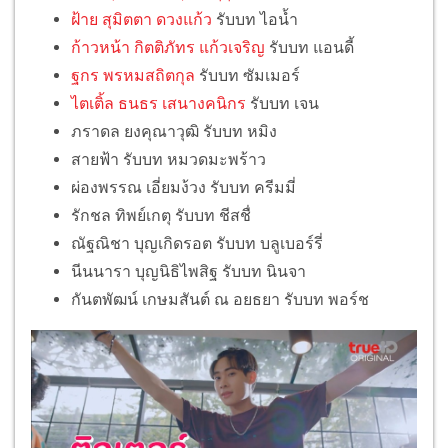
ฝ้าย สุมิตตา ดวงแก้ว
รับบท ไอน้ำ
ก้าวหน้า กิตติภัทร แก้วเจริญ
รับบท แอนดี้
ฐกร พรหมสถิตกุล
รับบท ซัมเมอร์
ไตเติ้ล ธนธร เสนางคนิกร
รับบท เจน
ภราดล ยงคุณาวุฒิ รับบท หมิง
สายฟ้า รับบท หมวดมะพร้าว
ผ่องพรรณ เอี่ยมง้วง รับบท ครีมมี่
รักชล ทิพย์เกตุ รับบท ชีสชื่
ณัฐณิชา บุญเกิดรอต รับบท บลูเบอร์รี่
นีนนารา บุญนิธิไพสิฐ รับบท นินจา
กันตพัฒน์ เกษมสันต์ ณ อยธยา รับบท พอร์ช