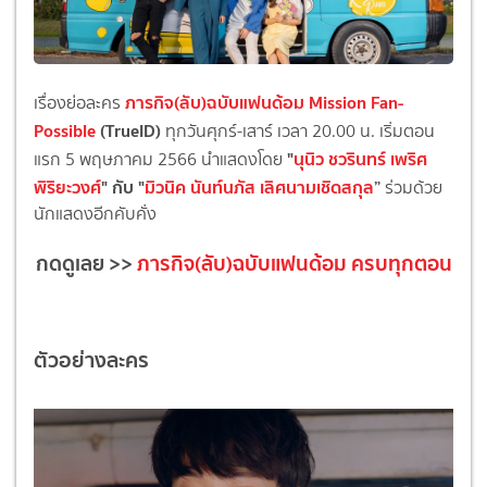
ภารกิจ(ลับ)ฉบับแฟนด้อม Mission Fan-
เรื่องย่อละคร
Possible
(TrueID)
ทุกวันศุกร์-เสาร์ เวลา 20.00 น. เริ่มตอน
"
นุนิว ชวรินทร์ เพริศ
แรก 5 พฤษภาคม 2566 นำแสดงโดย
พิริยะวงศ์
" กับ "
มิวนิค นันท์นภัส เลิศนามเชิดสกุล
”
ร่วมด้วย
นักแสดงอีกคับคั่ง
กดดูเลย >>
ภารกิจ(ลับ)ฉบับแฟนด้อม ครบทุกตอน
ตัวอย่างละคร