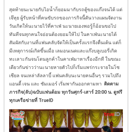
สุดท้ายนะนายกับไอน้ำก็ยอมมากับรถตู้ของแก๊งจนได้ แต่
เจ๊หุย ผู้รับหน้าที่คนขับรถของภารกิจนี้ดันวางแผนจัดงาน
วันเกิดให้นะนายไว้ที่คาเฟ่ นะนายเองพอรู้ก็อ้อนขอไป
ทันทีจนทุกคนใจอ่อนต้องยอมให้ไป ในคาเฟ่นะนายได้
สัมผัสกับงานที่แฟนคลับจัดให้เป็นครั้งแรกจึงตื่นเต้น แต่ก็
มีเหตุการณ์เกิดขึ้นเมื่อ เลมอนเนดและแก๊งบลูเบอรี่เกิด
ทะเลาะกันจนโดนลูกค้าในคาเฟ่มาหาเรื่องอีกที ในขณะ
เดียวกันข่าวว่านะนายหายตัวไปก็เริ่มแพร่กระจายในโซ
เชียล จนเหล่าลัลลาบี้ แฟนคลับนะนายคนอื่นๆ รวมไปถึง
แอนดี้ เจน และ ซัมเมอร์ เริ่มพากันออกตามหา
ติดตาม
ภารกิจ(ลับ)ฉบับแฟนด้อม ทุกวันศุกร์-เสาร์ 20:00 น. ดูฟรี
ทุกเครือข่ายที่ TrueID