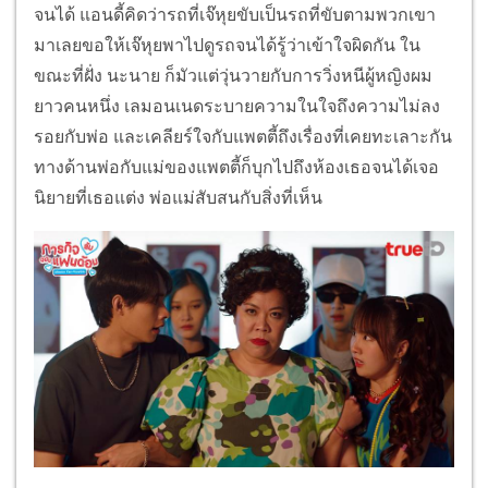
จนได้ แอนดี้คิดว่ารถที่เจ๊หุยขับเป็นรถที่ขับตามพวกเขา
มาเลยขอให้เจ๊หุยพาไปดูรถจนได้รู้ว่าเข้าใจผิดกัน ใน
ขณะที่ฝั่ง นะนาย ก็มัวแต่วุ่นวายกับการวิ่งหนีผู้หญิงผม
ยาวคนหนึ่ง เลมอนเนดระบายความในใจถึงความไม่ลง
รอยกับพ่อ และเคลียร์ใจกับแพตตี้ถึงเรื่องที่เคยทะเลาะกัน
ทางด้านพ่อกับแม่ของแพตตี้ก็บุกไปถึงห้องเธอจนได้เจอ
นิยายที่เธอแต่ง พ่อแม่สับสนกับสิ่งที่เห็น