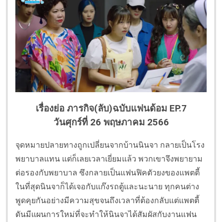
เรื่องย่อ ภารกิจ(ลับ)ฉบับแฟนด้อม EP.7
วันศุกร์ที่ 26 พฤษภาคม 2566
จุดหมายปลายทางถูกเปลี่ยนจากบ้านนินจา กลายเป็นโรง
พยาบาลแทน แต่ก็เลยเวลาเยี่ยมแล้ว พวกเขาจึงพยายาม
ต่อรองกับพยาบาล ซึงกลายเป็นแฟนฟิคตัวยงของแพตตี้
ในที่สุดนินจาก็ได้เจอกับแก๊งรถตู้และนะนาย ทุกคนต่าง
พูดคุยกันอย่างมีความสุขจนถึงเวลาที่ต้องกลับแต่แพตตี้
ดันมีแผนการใหม่ที่จะทำให้นินจาได้สัมผัสกับงานแฟน