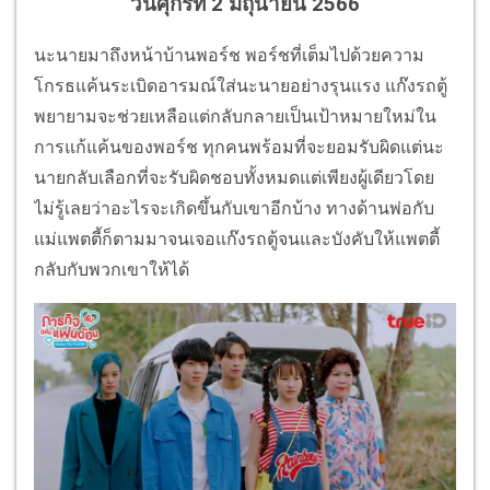
วันศุกร์ที่ 2 มิถุนายน 2566
นะนายมาถึงหน้าบ้านพอร์ช พอร์ชที่เต็มไปด้วยความ
โกรธแค้นระเบิดอารมณ์ใส่นะนายอย่างรุนแรง แก๊งรถตู้
พยายามจะช่วยเหลือแต่กลับกลายเป็นเป้าหมายใหม่ใน
การแก้แค้นของพอร์ช ทุกคนพร้อมที่จะยอมรับผิดแต่นะ
นายกลับเลือกที่จะรับผิดชอบทั้งหมดแต่เพียงผู้เดียวโดย
ไม่รู้เลยว่าอะไรจะเกิดขึ้นกับเขาอีกบ้าง ทางด้านพ่อกับ
แม่แพตตี้ก็ตามมาจนเจอแก๊งรถตู้จนและบังคับให้แพตตี้
กลับกับพวกเขาให้ได้