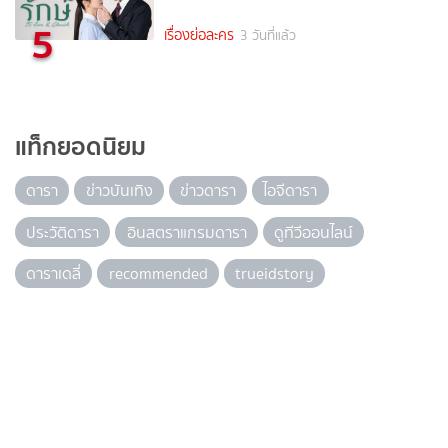
5
เรื่องย่อละคร
3 วันที่แล้ว
แท็กยอดนิยม
ดารา
ข่าวบันเทิง
ข่าวดารา
ไอจีดารา
ประวัติดารา
อินสตราแกรมดารา
ดูทีวีออนไลน์
ดาราเดลี่
recommended
trueidstory