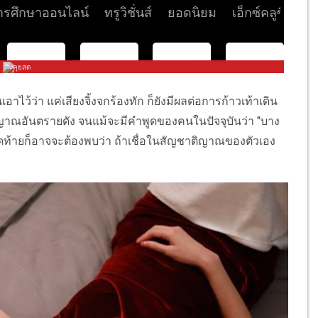
าไว้ว่า แค่เสียงจิ้งจกร้องทัก ก็ยังมีผลต่อการก้าวเท้าเดิน
าณอันตรายดัง จนแม้จะมีคำพูดของคนในปัจจุบันว่า "บาง
จนสุดท้ายก็อาจจะต้องพบว่า ถ้าเชื่อในสัญชาติญาณของตัวเอง