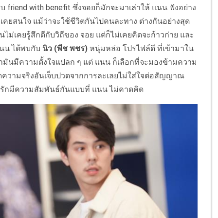
 friend with benefit ซึ่งจอยก็มักจะมาเล่าให้ แนน ฟังอย่าง
คยสนใจ แม้ว่าจะใช้ชีวิตกันไปคนละทาง ต่างกันอย่างสุด
นไม่เคยรู้สึกดีกับวิถีของ จอย แต่ก็ไม่เคยคิดจะก้าวก่าย และ
แนน ได้พบกับ
นิว (พีช พชร)
หนุ่มหล่อ โปรไฟล์ดี ที่เข้ามาใน
ว่ามันมีความตั้งใจแปลก ๆ แต่ แนน ก็เลือกที่จะมองข้ามความ
ี่สุดความจริงอันเจ็บปวดจากการละเลยไม่ใส่ใจต่อสัญญาณ
น รักมีความสัมพันธ์กันแบบที่ แนน ไม่คาดคิด