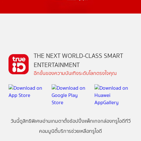
THE NEXT WORLD-CLASS SMART
ENTERTAINMENT
อีกขั้นของความบันเทิงระดับโลกตรงใจคุณ
วันนี้
ดู
สิทธิพิเศษ
อ่าน
เกม
ตาตั้ง
ช้อปปิ้ง
แพ็กเกจ
กล่องทรูไอดีทีวี
คอมมูนิตี้
บริการช่วยเหลือทรูไอดี