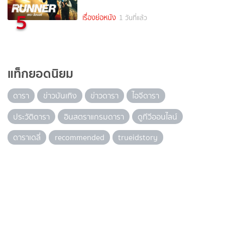
5
เรื่องย่อหนัง
1 วันที่แล้ว
แท็กยอดนิยม
ดารา
ข่าวบันเทิง
ข่าวดารา
ไอจีดารา
ประวัติดารา
อินสตราแกรมดารา
ดูทีวีออนไลน์
ดาราเดลี่
recommended
trueidstory