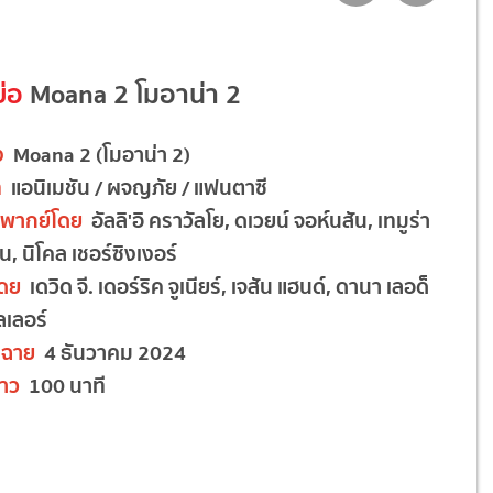
ย่อ
Moana 2 โมอาน่า 2
อง
Moana 2 (โมอาน่า 2)
ท
แอนิเมชัน / ผจญภัย / แฟนตาซี
ยงพากย์โดย
อัลลิ'อิ คราวัลโย, ดเวยน์ จอห์นสัน, เทมูร่า
ัน, นิโคล เชอร์ซิงเงอร์
โดย
เดวิด จี. เดอร์ริค จูเนียร์, เจสัน แฮนด์, ดานา เลอด็
ลเลอร์
ฉาย
4 ธันวาคม 2024
าว
100 นาที