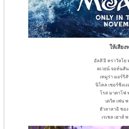
ให้เสียง
อัลลิ'อิ คราวัลโย
ดเวยน์ จอห์นสัน
เทมูร่า มอร์ริส
นิโคล เชอร์ซิงเงอ
โรส มาตาโฟ พา
เดวิด เฟน พ
ฮัวลาลาอิ ชอง 
เรเชล เฮาส์ พ