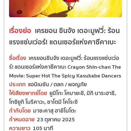
เรื่องย่อ
เครยอน ชินจัง เดอะมูฟวี่: ร้อน
แรงแซ่บเว่อร์! แดนเซอร์แห่งคาซึคาเบะ
ชื่อเรื่อง
เครยอนชินจัง เดอะมูฟวี่: ร้อนแรงแซ่บเว่อ
ร์! แดนเซอร์แห่งคาซึคาเบะ Crayon Shin-chan The
Movie: Super Hot The Spicy Kasukabe Dancers
ประเภท
แอนิเมชัน / ตลก / ผจญภัย
ให้เสียงพากย์โดย
ยูมิโกะ โคบายะชิ, มิกิ นาระฮาชิ,
โทชิยูกิ โมริคาวะ, ซาโตมิ โคโระงิ
กำกับโดย
มาซะคาสุ ฮาชิโมโตะ
กำหนดฉาย
23 ตุลาคม 2025
ความยาว
105 นาที