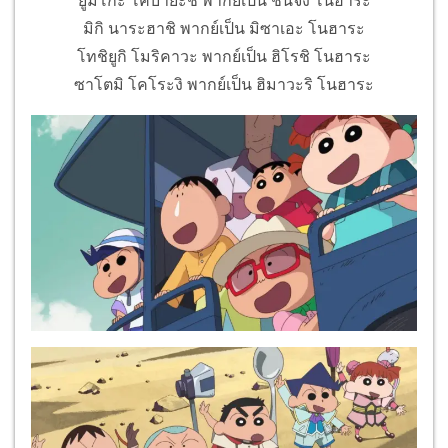
ยูมิโกะ โคบายะชิ พากย์เป็น ชินจัง โนฮาระ
มิกิ นาระฮาชิ พากย์เป็น มิซาเอะ โนฮาระ
โทชิยูกิ โมริคาวะ พากย์เป็น ฮิโรชิ โนฮาระ
ซาโตมิ โคโระงิ พากย์เป็น ฮิมาวะริ โนฮาระ