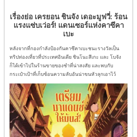
เรื่องย่อ เครยอน ชินจัง เดอะมูฟวี่: ร้อน
แรงแซ่บเว่อร์! แดนเซอร์แห่งคาซึคา
เบะ
หลังจากที่กองกำลังป้องกันคาซึคาเบะชนะรางวัลเป็น
ทริปท่องเที่ยวที่ประเทศอินเดีย ชินโนะสึเกะ และ โบจัง
ก็ได้เข้าไปในร้านขายของชำที่น่าสงสัย และพบกับ
กระเป๋าเป้าที่เก็บซ้อนความลับอันน่าขนหัวลุกเอาไว้