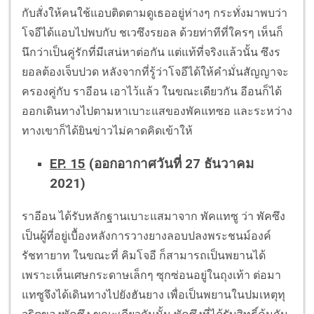
กับสั่งให้คนใช้แอบติดตามดูเธออยู่ห่างๆ กระทั่งมาพบว่า
โจอีได้แอบไปพบกับ ชเวซึงรยอล ด้วยท่าทีที่ใครๆ เห็นก็
นึกว่าเป็นคู่รักที่มีเสน่หาต่อกัน แต่แท้ที่จริงแล้วนั้น ซึงร
ยอลต้องเจ็บปวด หลังจากที่รู้ว่าโจอีได้ให้คำมั่นสัญญาจะ
ครองคู่กับ ราอีอน เอาไว้แล้ว ในขณะเดียวกัน อีอนก็ได้
ออกเดินทางไปตามหาเบาะแสของพัคแทซอ และระหว่าง
ทางเขาก็ได้ยินข่าวไม่คาดคิดเข้าให้
EP. 15
(ออกอากาศวันที่ 27 ธันวาคม
2021)
ราอีอน ได้รับหลักฐานเบาะแสมาจาก พัคแทซู ว่า พัคซึง
เป็นผู้ที่อยู่เบื้องหลังการวางยางลอบปลงพระชนม์องค์
รัชทายาท ในขณะที่ คิมโจอี ก็สามารถเป็นพยานได้
เพราะเห็นเศษกระดาษเล็กๆ ซุกซ่อนอยู่ในถุงเท้า ต่อมา
แทซูจึงได้เดินทางไปยังฮันยาง เพื่อเป็นพยานในปมเหตุทุ