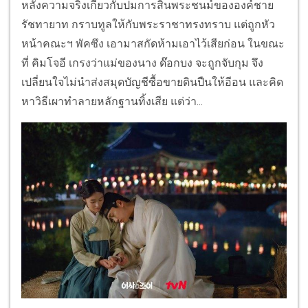
หลังความจริงเกี่ยวกับปมการสิ้นพระชนม์ขององค์ชาย
รัชทายาท กราบทูลให้กับพระราชาทรงทราบ แต่ถูกหัว
หน้าคณะฯ พัคซึง เอามาสกัดห้ามเอาไว้เสียก่อน ในขณะ
ที่ คิมโจอี เกรงว่าแม่ของนาง ด๊อกบง จะถูกจับกุม จึง
เปลี่ยนใจไม่นำส่งสมุดบัญชีซื้อขายดินปืนให้อีอน และคิด
หาวิธีเผาทำลายหลักฐานทิ้งเสีย แต่ว่า...