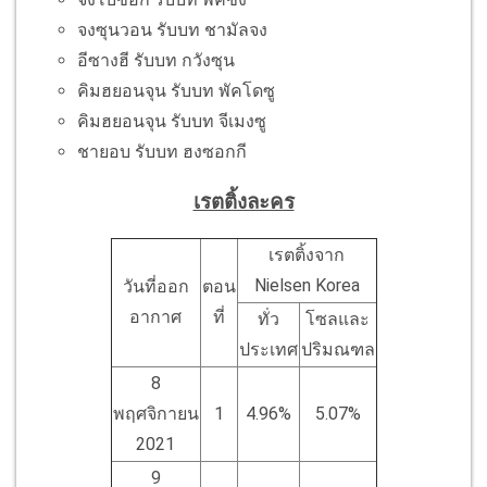
จงซุนวอน รับบท ชามัลจง
อีซางฮี รับบท กวังซุน
คิมฮยอนจุน รับบท พัคโดซู
คิมฮยอนจุน รับบท จีเมงซู
ชายอบ รับบท ฮงซอกกี
เรตติ้งละคร
เรตติ้งจาก
Nielsen Korea
วันที่ออก
ตอน
อากาศ
ที่
ทั่ว
โซลและ
ประเทศ
ปริมณฑล
8
พฤศจิกายน
1
4.96%
5.07%
2021
9