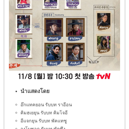
นำแสดงโดย
อ๊กแทคยอน รับบท ราอีอน
คิมฮเยยุน รับบท คิมโจอี
อีแจกยุน รับบท พัคแทซู
จงโบซอก รับบท พัคซึง