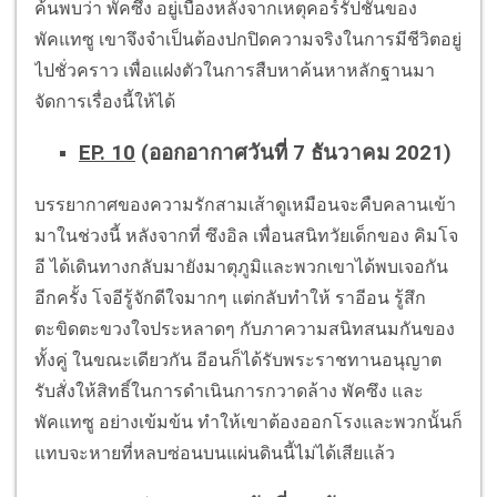
ค้นพบว่า พัคซึง อยู่เบื้องหลังจากเหตุคอร์รัปชั่นของ
พัคแทซู เขาจึงจำเป็นต้องปกปิดความจริงในการมีชีวิตอยู่
ไปชั่วคราว เพื่อแฝงตัวในการสืบหาค้นหาหลักฐานมา
จัดการเรื่องนี้ให้ได้
EP. 10
(ออกอากาศวันที่ 7 ธันวาคม 2021)
บรรยากาศของความรักสามเส้าดูเหมือนจะคืบคลานเข้า
มาในช่วงนี้ หลังจากที่ ซึงอิล เพื่อนสนิทวัยเด็กของ คิมโจ
อี ได้เดินทางกลับมายังมาตุภูมิและพวกเขาได้พบเจอกัน
อีกครั้ง โจอีรู้จักดีใจมากๆ แต่กลับทำให้ ราอีอน รู้สึก
ตะขิดตะขวงใจประหลาดๆ กับภาความสนิทสนมกันของ
ทั้งคู่ ในขณะเดียวกัน อีอนก็ได้รับพระราชทานอนุญาต
รับสั่งให้สิทธิ์ในการดำเนินการกวาดล้าง พัคซึง และ
พัคแทซู อย่างเข้มข้น ทำให้เขาต้องออกโรงและพวกนั้นก็
แทบจะหายที่หลบซ่อนบนแผ่นดินนี้ไม่ได้เสียแล้ว