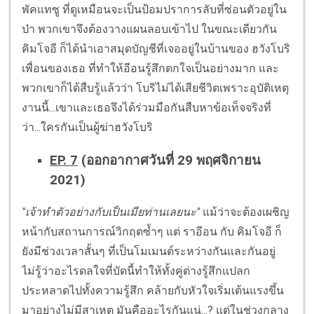
พัคแทซู ที่ดูเหมือนจะเป็นป้อมปราการลับที่ซ่อนตัวอยู่ใน
ป่า พวกเขาจึงต้องวางแผนลอบเข้าไป ในขณะเดียวกัน
คิมโจอี ก็ได้นำเอาสมุดบัญชีที่เจออยู่ในบ้านของ ฮวังโบริ
เพื่อนของเธอ ที่ทำให้อีอนรู้สึกตกใจเป็นอย่างมาก และ
พวกเขาก็ได้สืบรู้แล้วว่า โบริไม่ได้เสียชีวิตเพราะอุบัติเหตุ
งานนี้...เขาและเธอจึงได้ร่วมมือกันสืบหาข้อเท็จจริงที่
ว่า...ใครกันเป็นผู้ฆ่าฮวังโบริ
EP. 7
(ออกอากาศวันที่ 29 พฤศจิกายน
2021)
"เจ้าทำตัวอย่างกับเป็นเมียท่านเลยนะ"
แม้ว่าจะต้องเผชิญ
หน้ากับสถานการณ์วิกฤตซ้ำๆ แต่ ราอีอน กับ คิมโจอี ก็
ยังมีช่วงเวลาสั้นๆ ที่เป็นโมเมนต์ระหว่างกันและกันอยู่
ไม่รู้ว่าอะไรดลใจที่บัดนี้ทำให้ทั้งคู่ต่างรู้สึกแปลก
ประหลาดไปทั้งความรู้สึก คล้ายกับหัวใจเริ่มเต้นแรงขึ้น
มาอย่างไม่มีสาเหตุ มันคืออะไรกันแน่...? แต่ในช่วงกลาง