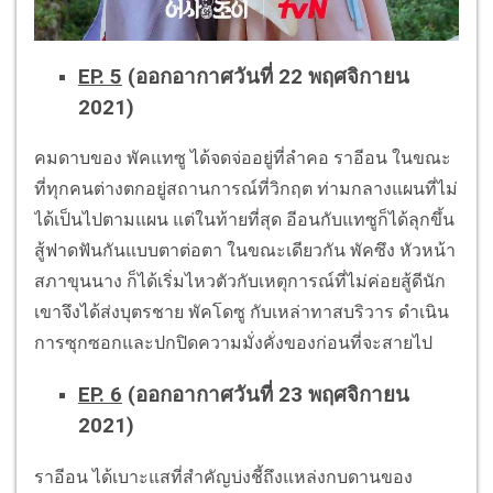
EP. 5
(ออกอากาศวันที่ 22 พฤศจิกายน
2021)
คมดาบของ พัคแทซู ได้จดจ่ออยู่ที่ลำคอ ราอีอน ในขณะ
ที่ทุกคนต่างตกอยู่สถานการณ์ที่วิกฤต ท่ามกลางแผนที่ไม่
ได้เป็นไปตามแผน แต่ในท้ายที่สุด อีอนกับแทซูก็ได้ลุกขึ้น
สู้ฟาดฟันกันแบบตาต่อตา ในขณะเดียวกัน พัคซึง หัวหน้า
สภาขุนนาง ก็ได้เริ่มไหวตัวกับเหตุการณ์ที่ไม่ค่อยสู้ดีนัก
เขาจึงได้ส่งบุตรชาย พัคโดซู กับเหล่าทาสบริวาร ดำเนิน
การซุกซอกและปกปิดความมั่งคั่งของก่อนที่จะสายไป
EP. 6
(ออกอากาศวันที่ 23 พฤศจิกายน
2021)
ราอีอน ได้เบาะแสที่สำคัญบ่งชี้ถึงแหล่งกบดานของ