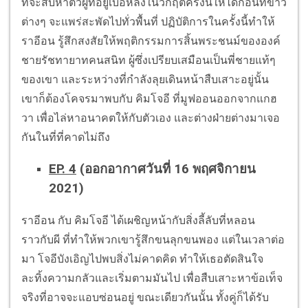
ที่จะสืบหาตัวผู้ที่อยู่เบื้อหลังในวิกฤตครั้งนี้ให้ได้ก่อนที่ข่าว
ต่างๆ จะแพร่สะพัดไปทั่วพื้นที่ ปฏิบัติการในครั้งนี้ทำให้
ราอีอน รู้สึกสงสัยให้พฤติกรรมการสิ้นพระชนม์ขององค์
ชายรัชทายาทคนสนิท ผู้ซึ่งเปรียบเสมือนเป็นพี่ชายแท้ๆ
ของเขา และระหว่างที่กำลังลุยเดินหน้าสืบเสาะอยู่นั้น
เขาก็ต้องโคจรมาพบกับ คิมโจอี ที่มูฟออนออกจากแกฮ
วา เพื่อไล่หาอนาคตให้กับตัวเอง และต่างฝ่ายต่างมาเจอ
กันในที่ที่คาดไม่ถึง
EP. 4
(ออกอากาศวันที่ 16 พฤศจิกายน
2021)
ราอีอน กับ คิมโจอี ได้เผชิญหน้ากับสิ่งลี้ลับที่หลอน
ราวกับผี ที่ทำให้พวกเขารู้สึกขนลุกขนพอง แต่ในเวลาต่อ
มา โจอีบังเอิญไปพบสิ่งไม่คาดคิด ทำให้เธอตัดสินใจ
ละทิ้งความกลัวและเริ่มตามมันไป เพื่อสืบเสาะหาข้อเท็จ
จริงที่อาจจะแอบซ่อนอยู่ ขณะเดียวกันนั้น ทั้งคู่ก็ได้รับ