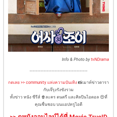
Info & Photo by
tvNDrama
-------------------------------------
กดเลย >> community แห่งความบันเทิง
📸เมาท์ข่าวดารา
กับเจ๊รุงรังขังรวม
ทั้งข่าว หนัง ซีรีส์ 🍿ละคร ดนตรี และศิลปินไอดอล 😍ที่
คุณชื่นชอบ บนแอปทรูไอดี
>> ดูหนังออนไลน์ได้ที่ Movie.TrueID