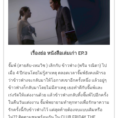
เรื่องย่อ หนังสือเล่มเก่า EP.3
จั๊มพ์ (สายลับ-เหมวิช ) เลิกกับ ข้าวฟ่าง (พรีม รณิดา) ไป
เมื่อ 4 ปีก่อนโดยไม่รู้สาเหตุ ตลอดเวลาจั๊มพ์ยังคงเฝ้ารอ
ว่าข้าวฟ่างจะกลับมาให้โอกาสเขาอีกครั้งหนึ่ง แล้วอยู่ๆ
ข้าวฟ่างก็กลับมาโดยไม่มีสาเหตุ เธอทำดีกับจั๊มพ์และ
เร่งรัดให้แต่งงานด้วย แล้วข้าวฟ่างกลับทิ้งจั๊มพ์ไปอีกครั้ง
ในคืนวันแต่งงาน จั๊มพ์พยายามทำทุกทางเพื่อรักษาความ
รักครั้งนี้กับข้าวฟ่างไว้ แต่สุดท้ายต้องจบแบบเดิมหรือ
ไม่?? ติดตามชมพร้อมกัน ใน CLUB FRIDAY THE