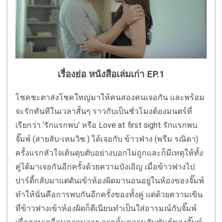
เรื่องย่อ หนังสือเล่มเก่า EP.1
โชคชะตาส่งโชคใหญ่มาให้คนสองคนเจอกัน และพร้อม
จะรักทันทีในเวลาสั้นๆ ราวกับเป็นชั่วโมงต้องมนตร์ที่
เรียกว่า ‘รักแรกพบ’ หรือ Love at first sight รักแรกพบ
จั๊มพ์ (สายลับ-เหมวิช ) ได้เจอกับ ข้าวฟ่าง (พรีม รณิดา)
ครั้งแรกหัวใจเต้นตุบตับอย่างบอกไม่ถูกและก็มีเหตุให้ทั้ง
คู่ได้มาเจอกันอีกครั้งด้วยความบังเอิญ เมื่อข้าวฟางไป
ปาร์ตี้กลับมาแต่ดันเข้าห้องผิดมานอนอยู่ในห้องของจั๊มพ์
ทำให้นั่นคือการพบกันอีกครั้งของทั้งคู่ แต่ด้วยความเขิน
ที่ข้าวฟางเข้าห้องผิดก็ตีเนียนทำเป็นใส่อารมณ์กับจั๊มพ์