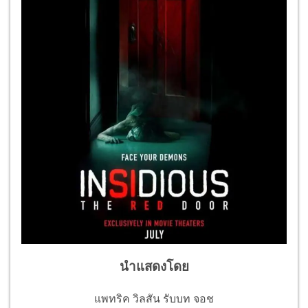
นำแสดงโดย
แพทริค วิลสัน รับบท จอช