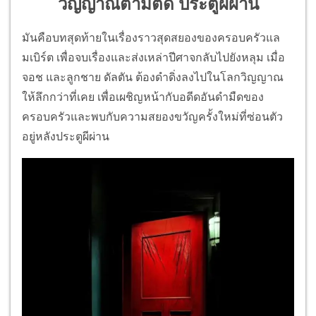
วิญญาณตามติด ประตูผีผ่าน
มันคือบทสุดท้ายในเรื่องราวสุดสยองของครอบครัวแล
มเบิร์ต เพื่อจบเรื่องและส่งเหล่าปีศาจกลับไปยังหลุม เมื่อ
จอช และลูกชาย ดัลตัน ต้องดำดิ่งลงไปในโลกวิญญาณ
ให้ลึกกว่าที่เคย เพื่อเผชิญหน้ากับอดีดอันดำมืดของ
ครอบครัวและพบกับความสยองขวัญครั้งใหม่ที่ซ่อนตัว
อยู่หลังประตูผีผ่าน