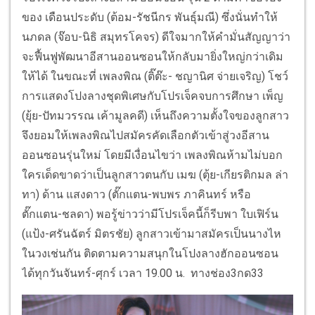
ของ เดือนประดับ (ต้อม-รัชนีกร พันธุ์มณี) ซึ่งนั่นทำให้
นภดล (จ๊อบ-นิธิ สมุทรโคจร) ดีใจมากให้คำมั่นสัญญาว่า
จะฟื้นฟูพัฒนาอีสานออนซอนให้กลับมายิ่งใหญ่กว่าเดิม
ให้ได้ ในขณะที่ เพลงพิณ (ติ๊ต๊ะ- ชญานิศ จ่ายเจริญ) โชว์
การแสดงโปงลางชุดพิเศษกับโปรเจ็คจบการศึกษา เพ็ญ
(ยุ้ย-ปัทมวรรณ เค้ามูลคดี) เห็นถึงความตั้งใจของลูกสาว
จึงยอมให้เพลงพิณไปสมัครคัดเลือกตัวเข้าสู่วงอีสาน
ออนซอนรุ่นใหม่ โดยมีเงื่อนไขว่า เพลงพิณห้ามไม่บอก
ใครเด็ดขาดว่าเป็นลูกสาวตนกับ เมฆ (ตุ้ย-เกียรติกมล ล่า
ทา) ด้าน แสงดาว (ตั๊กแตน-พบพร ภาคินทร์ หรือ
ตั๊กแตน-ชลดา) พอรู้ข่าวว่ามีโปรเจ็คนี้ก็รีบพา ใบเฟิร์น
(แป้ง-ศรันฉัตร์ มิตรชัย) ลูกสาวเข้ามาสมัครเป็นนางไห
ในวงเช่นกัน ติดตามความสนุกในโปงลางฮักออนซอน
ได้ทุกวันจันทร์-ศุกร์ เวลา 19.00 น. ทางช่อง3กด33