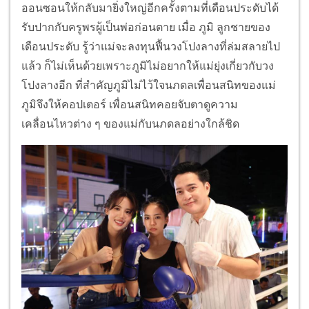
ออนซอนให้กลับมายิ่งใหญ่อีกครั้งตามที่เดือนประดับได้
รับปากกับครูพรผู้เป็นพ่อก่อนตาย เมื่อ ภูมิ ลูกชายของ
เดือนประดับ รู้ว่าแม่จะลงทุนฟื้นวงโปงลางที่ล่มสลายไป
แล้ว ก็ไม่เห็นด้วยเพราะภูมิไม่อยากให้แม่ยุ่งเกี่ยวกับวง
โปงลางอีก ที่สำคัญภูมิไม่ไว้ใจนภดลเพื่อนสนิทของแม่
ภูมิจึงให้คอปเตอร์ เพื่อนสนิทคอยจับตาดูความ
เคลื่อนไหวต่าง ๆ ของแม่กับนภดลอย่างใกล้ชิด