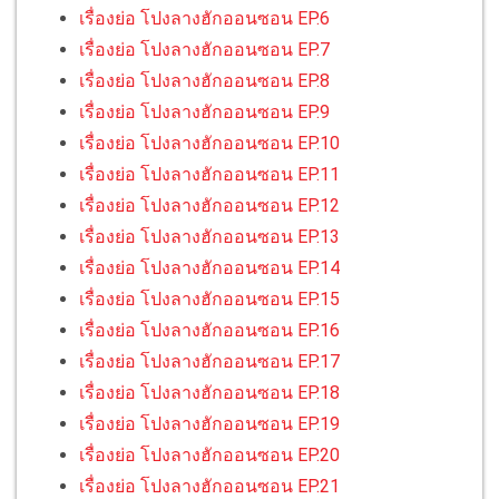
เรื่องย่อ โปงลางฮักออนซอน EP.6
เรื่องย่อ โปงลางฮักออนซอน EP.7
เรื่องย่อ โปงลางฮักออนซอน EP.8
เรื่องย่อ โปงลางฮักออนซอน EP.9
เรื่องย่อ โปงลางฮักออนซอน EP.10
เรื่องย่อ โปงลางฮักออนซอน EP.11
เรื่องย่อ โปงลางฮักออนซอน EP.12
เรื่องย่อ โปงลางฮักออนซอน EP.13
เรื่องย่อ โปงลางฮักออนซอน EP.14
เรื่องย่อ โปงลางฮักออนซอน EP.15
เรื่องย่อ โปงลางฮักออนซอน EP.16
เรื่องย่อ โปงลางฮักออนซอน EP.17
เรื่องย่อ โปงลางฮักออนซอน EP.18
เรื่องย่อ โปงลางฮักออนซอน EP.19
เรื่องย่อ โปงลางฮักออนซอน EP.20
เรื่องย่อ โปงลางฮักออนซอน EP.21