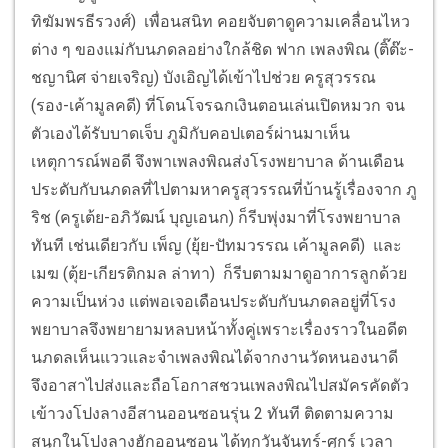
ทิฆัมพรธีรวงศ์) เพื่อนสนิท คอยจับตาดูความเคลื่อนไหว
ต่าง ๆ ของแม่กับนภดลอย่างใกล้ชิด ฟาก เพลงพิณ (ติ๊ต๊ะ-
ชญานิศ จ่ายเจริญ) บังเอิญได้เข้าไปช่วย ครูสุวรรณ
(รอง-เค้ามูลคดี) ที่โดนโจรฉกเงินตอนเล่นเปิดหมวก จน
ตัวเองได้รับบาดเจ็บ ภูมิกับคอปเตอร์ผ่านมาเห็น
เหตุการณ์พอดี จึงพาเพลงพิณส่งโรงพยาบาล ด้านเดือน
ประดับกับนภดลที่ไปตามหาครูสุวรรณที่บ้านรู้เรื่องจาก ภู
ริช (ครูเต้ย-อภิวัฒน์ บุญเอนก) ก็รีบพุ่งมาที่โรงพยาบาล
ทันที เช่นเดียวกับ เพ็ญ (ยุ้ย-ปัทมวรรณ เค้ามูลคดี) และ
เมฆ (ตุ้ย-เกียรติกมล ล่าทา) ก็รีบตามมาดูอาการลูกด้วย
ความเป็นห่วง แต่พอเจอเดือนประดับกับนภดลอยู่ที่โรง
พยาบาลจึงพยายามหลบหน้าทั้งคู่เพราะเรื่องราวในอดีต
นภดลเห็นแววและจำเพลงพิณได้จากงานวัดหนองนาดี
จึงอาสาไปส่งและถือโอกาสชวนเพลงพิณไปสมัครคัดตัว
เข้าวงโปงลางอีสานออนซอนรุ่น 2 ทันที ติดตามความ
สนุกในโปงลางฮักออนซอน ได้ทุกวันจันทร์-ศุกร์ เวลา