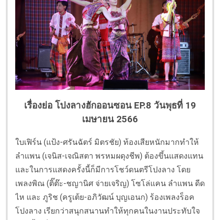
เรื่องย่อ โปงลางฮักออนซอน EP.8 วันพุธที่ 19
เมษายน 2566
ใบเฟิร์น (แป้ง-ศรันฉัตร์ มิตรชัย) ท้องเสียหนักมากทำให้
ลำแพน (เจนิส-เจณิสตา พรหมผดุงชีพ) ต้องขึ้นแสดงแทน
และในการแสดงครั้งนี้ก็มีการโชว์ดนตรีโปงลาง โดย
เพลงพิณ (ติ๊ต๊ะ-ชญานิศ จ่ายเจริญ) โซโล่แคน ลำแพน ดีด
ไห และ ภูริช (ครูเต้ย-อภิวัฒน์ บุญเอนก) ร้องเพลงร็อค
โปงลาง เรียกว่าสนุกสนานทำให้ทุกคนในงานประทับใจ