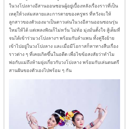
ในวงโปงลางอีสานออนซอนผู้อยู่เบื้องหลังเรื่องราวที่เป็น
เหตุให้วงล่มสลายและการตายของครูพร ที่หวังจะให้
ลูกสาวของตัวเองมาเป็นดาวเด่นในวงอีสานออนซอนรุ่น
ใหม่ให้ได้ แต่เพลงพิณก็ไม่หวั่น ไม่ท้อ มุ่งมั่นตั้งใจ สู้เต็มที่
จนได้เข้าร่วมวงโปงลางฯ พร้อมกับลำแพน ทั้งคู่จึงย้าย
เข้าไปอยู่ในวงโปงลาง และเมื่อมีโอกาสก็หาทางสืบเรื่อง
ราวต่าง ๆ ที่เคยเกิดขึ้นในอดีต เพื่อไขข้อสงสัยว่าทำไม
พ่อกับแม่ถึงห้ามยุ่งเกี่ยวกับวงโปงลาง พร้อมกับเล่นดนตรี
สานฝันของตัวเองไปพร้อม ๆ กัน