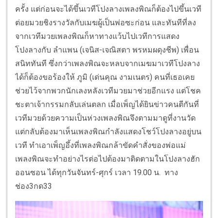
ครั้ง แต่ก่อนจะได้ขึ้นเวทีโปงลางเพลงพิณก็ต้องไปขึ้นเวที
ต่อยมวยชิงรางวัลกับเมฆผู้เป็นพ่อซะก่อน และทันทีที่ลง
จากเวทีมวยเพลงพิณก็หาทางแว้บไปเวทีการแสดง
โปงลางกับ ลำแพน (เจนิส-เจณิสตา พรหมผดุงชีพ) เพื่อน
สนิททันที ซึ่งกว่าเพลงพิณจะหลบจากเมฆมาเวทีโปงลาง
ได้ก็ต้องขอร้องให้ ภูมิ (เด่นคุณ งามเนตร) คนที่เธอเคย
ช่วยไว้จากพวกนักเลงหลังเวทีมวยมาช่วยอีกแรง แต่โชค
ชะตาเจ้ากรรมกลับเล่นตลก เมื่อเพ็ญได้ยินข่าวคนตีกันที่
เวทีมวยด้วยความเป็นห่วงเพลงพิณจึงตามมาดูที่งานวัด
แต่กลับต้องมาเห็นเพลงพิณกำลังแสดงโชว์โปงลางอยู่บน
เวที ทำเอาเพ็ญอึ้งที่เพลงพิณกล้าขัดคำสั่งของพ่อแม่
เพลงพิณจะทำอย่างไรต่อไปต้องมาติดตามในโปงลางฮัก
ออนซอน ได้ทุกวันจันทร์-ศุกร์ เวลา 19.00 น. ทาง
ช่อง3กด33