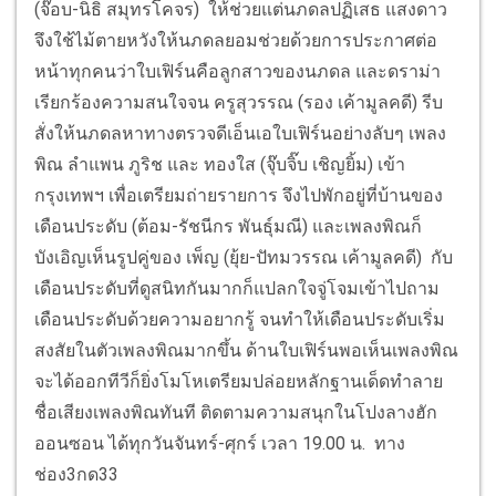
(จ๊อบ-นิธิ สมุทรโคจร) ให้ช่วยแต่นภดลปฏิเสธ แสงดาว
จึงใช้ไม้ตายหวังให้นภดลยอมช่วยด้วยการประกาศต่อ
หน้าทุกคนว่าใบเฟิร์นคือลูกสาวของนภดล และดราม่า
เรียกร้องความสนใจจน ครูสุวรรณ (รอง เค้ามูลคดี) รีบ
สั่งให้นภดลหาทางตรวจดีเอ็นเอใบเฟิร์นอย่างลับๆ เพลง
พิณ ลำแพน ภูริช และ ทองใส (จุ๊บจิ๊บ เชิญยิ้ม) เข้า
กรุงเทพฯ เพื่อเตรียมถ่ายรายการ จึงไปพักอยู่ที่บ้านของ
เดือนประดับ (ต้อม-รัชนีกร พันธุ์มณี) และเพลงพิณก็
บังเอิญเห็นรูปคู่ของ เพ็ญ (ยุ้ย-ปัทมวรรณ เค้ามูลคดี) กับ
เดือนประดับที่ดูสนิทกันมากก็แปลกใจจู่โจมเข้าไปถาม
เดือนประดับด้วยความอยากรู้ จนทำให้เดือนประดับเริ่ม
สงสัยในตัวเพลงพิณมากขึ้น ด้านใบเฟิร์นพอเห็นเพลงพิณ
จะได้ออกทีวีก็ยิ่งโมโหเตรียมปล่อยหลักฐานเด็ดทำลาย
ชื่อเสียงเพลงพิณทันที ติดตามความสนุกในโปงลางฮัก
ออนซอน ได้ทุกวันจันทร์-ศุกร์ เวลา 19.00 น. ทาง
ช่อง3กด33