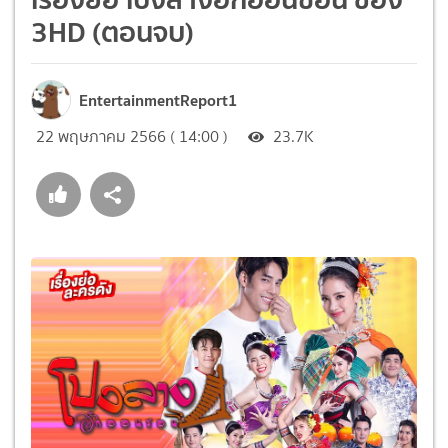
3HD (ตอนจบ)
EntertainmentReport1
22 พฤษภาคม 2566 ( 14:00 )
23.7K