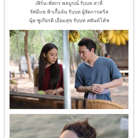
เฟิร์น-พัสกร พลบูรณ์ รับบท สาลี่
รัศมีแข ฟ้าเกื้อล้น รับบท ผู้จัดการคริส
นุ้ย-ชูเกียรติ เอี่ยมสุข รับบท สตันท์โค้ช