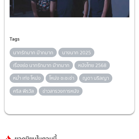
Tags
นากรักมาก ม๊ากมาก
นางนาก 2025
เรื่องย่อ นากรักมาก ม๊ากมาก
หนังไทย 2568
หม่ำ เท่ง โหน่ง
โหน่ง ชะชะช่า
ญดา นริลญา
คริส พีรวัส
ข่าวสารวงการหนัง
ยอดนิยมในตอนนี้