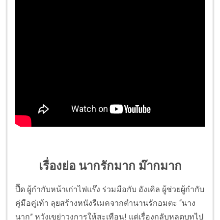
เรื่องย่อ นากรักมาก ม๊ากมาก
ปื๊ด ผู้กำกับหน้าเก่าไฟแร๊ง ร่วมมือกับ อังเคิล ผู้ช่วยผู้กำกับ
คู่มือคู่เท้า ลุยสร้างหนังรีเมคจากตำนานรักอมตะ “นาง
นาก” หวังเขย่าวงการให้สะเทือน! แต่เรื่องกลับหลุดบทไป