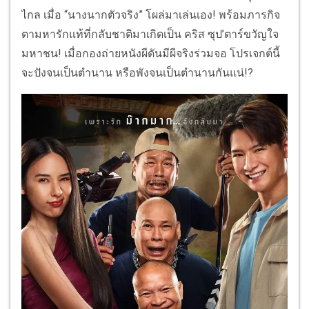
ไกล เมื่อ “นางนากตัวจริง” โผล่มาเล่นเอง! พร้อมภารกิจ
ตามหารักแท้ที่กลับชาติมาเกิดเป็น คริส ซุป’ตาร์ขวัญใจ
มหาชน! เมื่อกองถ่ายหนังผีดันมีผีจริงร่วมจอ โปรเจกต์นี้
จะปังจนเป็นตำนาน หรือพังจนเป็นตำนานกันแน่!?