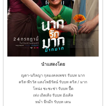
นำแสดงโดย
ญดา-นริลญา กุลมงคลเพชร รับบท นาก
คริส-พีรวัส แสงโพธิรัตน์ รับบท คริส / มาก
โหน่ง ชะชะช่า รับบท ปื๊ด
เท่ง เถิดเทิง รับบท อังเคิล
หม่ำ จ๊กม๊ก รับบท เคน