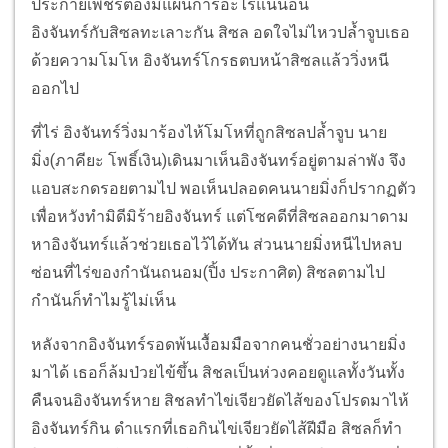
ประกายเพชรต้องมีแผนการอะไรแน่นอน
อิงจันทร์กับสิซลทะเลาะกัน สิซล อดใจไม่ไหวปล้ำจูบเธอ
ด้วยความโมโห อิงจันทร์โกรธตบหน้าสิซลแล้ววิ่งหนี
ออกไป
ที่ไร่ อิงจันทร์วิ่งมาร้องไห้โมโหที่ถูกสิซลปล้ำจูบ นาย
มิ่ง(ภาคียะ โพธิ์เงิน)เดินมาเห็นอิงจันทร์อยู่ตามล่าพัง จึง
แอบสะกดรอยตามไป พอเห็นปลอดคนนายมิ่งก็ปรากฏตัว
เพื่อหวังทำมิดีมิร้ายอิงจันทร์ แต่โซคดีที่สิซลออกมาดาม
หาอิงจันทร์แล้วช่วยเธอไว้ได้ทัน ส่วนนายมิ่งหนีไปหลบ
ซ่อนที่ไร่ของกำนันถนอม(ปิ้ง ประกาศิต) สิซลตามไป
กำนันก็ทำไมรู้ไม่เห็น
หลังจากอิงจันทร์รอดพ้นเงื้อมมือจากคนชั่วอย่างนายมิ่ง
มาได้ เธอก็ล้มป่วยไข้ขึ้น สิชลเป็นห่วงคอยดูแลทั้งวันทั้ง
คืนจนอิงจันทร์หาย สิชลทำไข่เจียวยัดไส้ของโปรดมาไห้
อิงจันทร์กิน ดำแรกที่เธอกินไข่เจียวยัดไส้ฝีมือ สิซลก็ทำ