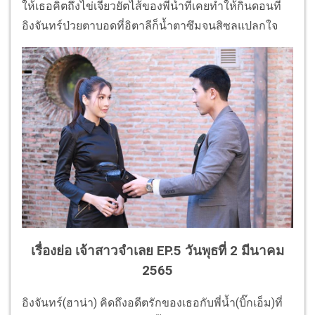
ให้เธอคิตถึงไข่เจียวยัตไส้ของพี่น้ำที่เคยทำให้กินดอนที่
อิงจันทร์ป่วยตาบอดที่อิตาลีก็น้ำตาซึมจนสิซลแปลกใจ
เรื่องย่อ เจ้าสาวจำเลย EP.5 วันพุธที่ 2 มีนาคม
2565
อิงจันทร์(ฮาน่า) คิดถึงอดีตรักของเธอกับพี่น้ำ(บิ๊กเอ็ม)ที่