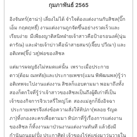
กุมภาพันธ์ 2565
อิงจันทร์(ฮาน่า) เลี่ยงไม่ได้ จำใจต้องแต่งงานกับสิชล(บิ๊ก
เอ็ม กฤตฤทธิ์) งานแต่งงานถูกจัดขึ้นอย่างรวดเร็วและ
เรียบง่าย มีเพียงญาติสนิทฝ่ายเจ้าสาวคือป้าอรอนงค์(นุ่น
ดารัณ) และฝ่ายเจ้าบ่าวคือน้าสายสมร(เจี๊ยบ ปวีณา) และ
อติเทพ(จิ๊ป วสุ)พ่อของสิชล
แต่มารผจญยังไม่หมดแค่นั้น เพราะเมื่อประกาย
ดาว(ต้อม ณหทัย)และประกายเพชร(แมน พิพัฒนพล)รู้ว่า
อติเทพจะไปงานแต่งงาน สิชลก็แอบตามมา พอมาถึงทั้ง
สองก็ตกใจที่รู้ว่าเจ้าสาวของสิชลเป็นถึงผู้ดีเก่าที่เป็น
เจ้าของกิจการจิวเวลรี่ใหญ่โต สองแม่ลูกก็ยิ่งอิจฉา
ประกายเพชรจึงส่งข้อความสั่งให้ทิปภา(พลอย รัญด
ภา)ทิ้งกองละครเพื่อตามมา ทิปภาที่รู้เรื่องการแต่งงาน
ของสิชล ก็ทิ้งงานมาป่วนงานแต่งงานทันที แล้วยังมี
กำนันถนอม(ปั๋ง ประกาศิต) เจ้าของไร่คู่แข่งมาวุ่นวายใน