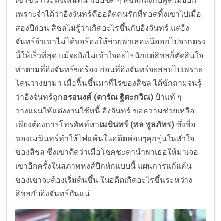
เขาชน กระทั่งเห็นหน้าเธอชัด ๆ สิชลก็ถึงกับพูดไม่ออก
เพราะจำได้ว่าอิงจันทร์คืออดีตคนรักที่ทอดทิ้งเขาไปเมื่อ
สองปีก่อน สิชลไม่รู้ว่าเกิดอะไรขึ้นกับอิงจันทร์ แต่อิง
จันทร์จำเขาไม่ได้ขอร้องให้ช่วยพาเธอหนีออกไปจากตรง
นี้ให้เร็วที่สุด แม้จะยังไม่เข้าใจอะไรนักแต่สิชลก็ตัดสินใจ
ทำตามที่อิงจันทร์ขอร้อง ก่อนที่อิงจันทร์จะสลบไปเพราะ
โดนวางยามา เมื่อฟื้นขึ้นมาที่ไร่ของสิชล ได้ซักถามจนรู้
ว่าอิงจันทร์ถูก
อรอนงค์ (ดารัณ ฐิตะกวิณ)
ป้าแท้ ๆ
วางแผนให้แต่งงานใช้หนี้ อิงจันทร์ ขอความช่วยเหลือ
เพียงต้องการโทรศัพท์หา
เมฆินทร์ (พล พูลภัทร)
ซึ่งชื่อ
ของเมฆินทร์ทำให้ไฟแค้นในอดีตค่อยๆคุกรุ่นในหัวใจ
ของสิชล ซึ่งเขาคิดว่าเมื่อโชคชะตานำพาเธอให้มาเจอ
เขาอีกครั้งในสภาพหงส์ปีกหักแบบนี้ แผนการแก้แค้น
ของเขาจะต้องเริ่มต้นขึ้น ในอดีตเกิดอะไรขึ้นระหว่าง
สิชลกับอิงจันทร์กันแน่