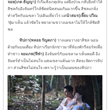
จอย(เกด ธัญญา)
ก็เริ่มสังเกตุเห็น แต่ยิ่งป่วน กลับยิ่งทำให้
สิชลกับอิงจันทร์
ใกล้ชิดสนิทสนมกันมากขึ้น สิชลแกล้ง
ทำสวีทกับเมขลา ไปเดินเที่ยวไร่ แต่
น้าสมร(เจี๊ยบ ปวีณ
า)
มาเห็น แล้วขัดใจ พยายามขวางเมขลาไม่ให้ใกล้ชิดสิ
ชล
ทิปภา(พลอย รัญดภา)
วางแผนวางยาสิชล นอน
ด้วยกันบนเตียง ทิปภาเรียกนักข่าวมาที่ห้องพั
กรีสอร์ทเพื่อ
ทำข่าว
จอมภพ(ฟีฟ่า)
อิงจันทร์กับเมขลามาเห็นพอดี อิง
จันทร์ทำเป็นไม่สนใจ แต่เมขลาแค้นมาก คิดจะจัดการทิป
ภา ส่วนสิชลไม่สนใจ เพราะรู้ว่าเป็นแผนของทิปภา