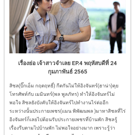
เรื่องย่อ เจ้าสาวจำเลย EP.4 พฤหัสบดีที่ 24
กุมภาพันธ์ 2565
สิซล(บิ๊กเอ็ม กฤตฤทธิ์) กีตกันไม่ให้อิงจันทร์(ฮาน่า)คุย
โทรศัพท์กับ เมมินทร์(พล พูลภัทร) ทำให้อิงจันทร์ไม่
พอใจ สิซลยังบังคับให้อิงจันทร์ไปทำงานไร่ต่ออีก
ระหว่างนั้นประกายเพชร(แมน พิพัฒนพล )มาหาสิชลที่ไร่
อิงจันทร์ก็เลยไปต้อนรับประกายเพชรที่บ้านพัก สิชลรู้
เรื่องรีบตามไปบ้านพัก ไม่พอใจอย่างมาก เพราะรู้ว่า