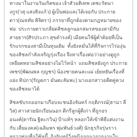
ทางมาในงานวันเกิดของ เจ้าสัวอติเทพ เตชะรัตนา
งกูร(วสุ แสงสิงแก้ว) ผู้เป็นพ่อและได้เจอกับ ประกาย
ดาว(ณหทัย พิจิตรา) ภรรยาที่ถูกต้องตามกฎหมายของ
พ่อ ประกายดาวเกลียดสิชลลูกนอกสมรสของสามีกับ
สายธาร(ศิรประภา สุขดำรงค์) เมียคนใช้ผู้ต่ำต้อยที่เป็น
รักแรกของสามีเป็นทุนเดิม ทั้งยังหมั่นไส้ที่กิจการไร่องุ่น
ของสิชลกำลังเจริญรุ่งเรือง จึงหาเรื่องต่อว่าอย่างดูถูก
เหยียดหยามสิชลอย่างไม่ไว้หน้า แถมสิชลยังถูก ประกาย
เพชร(พัฒนพล กุญชร) น้องชายคนละแม่ เย้ยหยันเรื่องที่
แย่ง ทิปภา(รัญดภา มันตะลัมพะ) นางเอกสาวอดีตคู่ควง
ของสิชลมาได้
สิชลขับรถออกมาเกือบจะชนอิงจันทร์ กฤติภรณ์(ฮาน่า ลี
วิส) สาวสวยนักเรียนนอก ดีกรีลูกผู้ดีเก่า ที่ถูกอร
อนงค์(ดารัณ ฐิตะกวิน) ป้าแท้ๆ หลอกให้เข้าพิธีแต่งงาน
กับ เสี่ยมงคล(เฉลิมพร พุ่มพันธ์วงศ์) นักธุรกิจรุ่นราว
คราวพ่อเพื่อใช้หนี้ อิงจันทร์วิ่งหนีออกมาจากงานใน