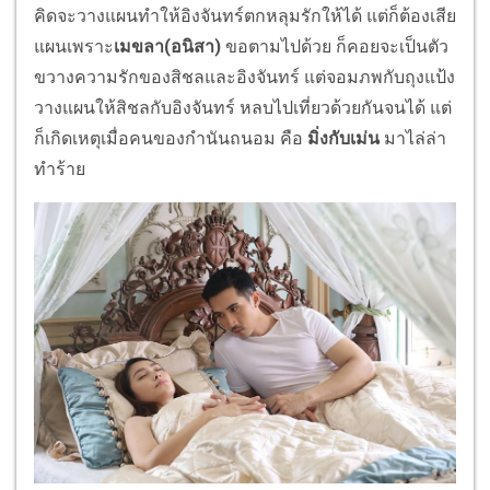
คิดจะวางแผนทำให้อิงจันทร์
ตกหลุมรักให้ได้ แต่ก็ต้องเสีย
แผนเพราะ
เมขลา(อนิ
สา)
ขอตามไปด้วย ก็คอยจะเป็นตัว
ขวางความรักของสิ
ชลและอิงจันทร์ แต่จอมภพกับถุงแป้ง
วางแผนให้สิ
ชลกับอิงจันทร์ หลบไปเที่ยวด้วยกันจนได้ แต่
ก็เกิดเหตุเมื่อคนของกำนั
นถนอม คือ
มิ่งกับเม่น
มาไล่ล่า
ทำร้าย