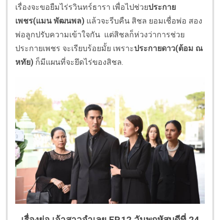
เรื่องจะขอยืมไร่รวินทร์ธารา เพื่อไปช่วย
ประกาย
เพชร(แมน พัฒนพล)
แล้วจะรีบคืน สิชล ยอมเชื่อพ่อ สอง
พ่อลูกปรับความเข้าใจกัน แต่สิชลก็ห่วงว่าการช่
วย
ประกายเพชร จะเรียบร้อยมั้ย เพราะ
ประกายดาว(ต้อม ณ
หทัย)
ก็มีแผนที่จะยึดไร่ของสิชล.
เรื่องย่อ เจ้าสาวจำเลย EP.12 วันพฤหัสบดีที่ 24