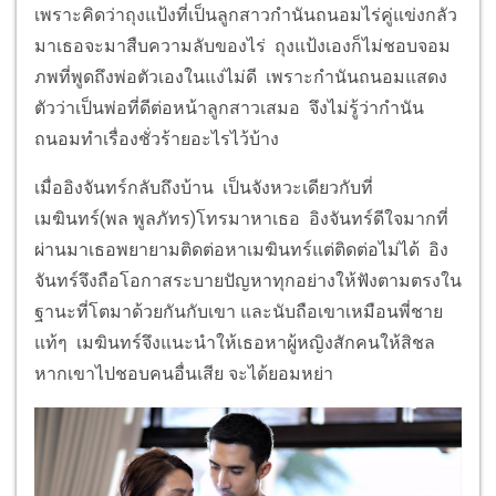
เพราะคิดว่าถุงแป้งที่เป็นลูกสาวกำนันถนอมไร่คู่แข่งกลัว
มาเธอจะมาสืบความลับของไร่ ถุงแป้งเองก็ไม่ชอบจอม
ภพที่พูดถึงพ่อตัวเองในแง่ไม่ดี เพราะกำนันถนอมแสดง
ตัวว่าเป็นพ่อที่ดีต่อหน้าลูกสาวเสมอ จึงไม่รู้ว่ากำนัน
ถนอมทำเรื่องชั่วร้ายอะไรไว้บ้าง
เมื่ออิงจันทร์กลับถึงบ้าน เป็นจังหวะเดียวกับที่
เมฆินทร์(พล พูลภัทร)โทรมาหาเธอ อิงจันทร์ดีใจมากที่
ผ่านมาเธอพยายามติดต่อหาเมฆินทร์แต่ติดต่อไม่ได้ อิง
จันทร์จึงถือโอกาสระบายปัญหาทุกอย่างให้ฟังตามตรงใน
ฐานะที่โตมาด้วยกันกับเขา และนับถือเขาเหมือนพี่ชาย
แท้ๆ เมฆินทร์จึงแนะนำให้เธอหาผู้หญิงสักคนให้สิชล
หากเขาไปชอบคนอื่นเสีย จะได้ยอมหย่า