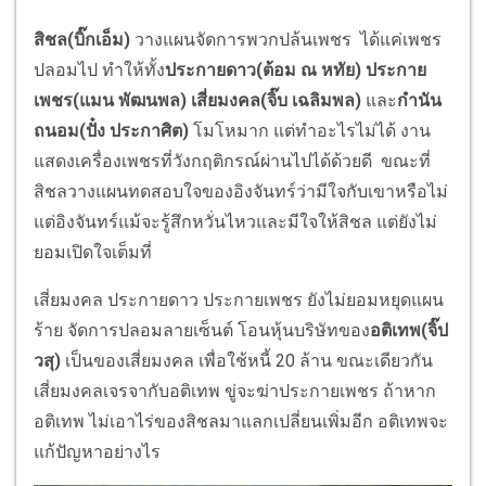
สิชล(บิ๊กเอ็ม)
วางแผนจัดการพวกปล้นเพชร ได้แค่เพชร
ปลอมไป ทำให้ทั้ง
ประกายดาว(ต้อม ณ หทัย) ประกาย
เพชร(แมน พัฒนพล) เสี่ยมงคล(จิ๊บ เฉลิมพล)
และ
กำนัน
ถนอม(ปั๋ง ประกาศิต)
โมโหมาก แต่ทำอะไรไม่ได้ งาน
แสดงเครื่องเพชรที่วังกฤติ
กรณ์ผ่านไปได้ด้วยดี ขณะที่
สิชลวางแผนทดสอบใจของอิ
งจันทร์ว่ามีใจกับเขาหรือไม่
แต่อิงจันทร์แม้จะรู้สึกหวั่
นไหวและมีใจให้สิชล แต่ยังไม่
ยอมเปิดใจเต็มที่
เสี่ยมงคล ประกายดาว ประกายเพชร ยังไม่ยอมหยุดแผน
ร้าย จัดการปลอมลายเซ็นต์ โอนหุ้นบริษัทของ
อติเทพ(จิ๊ป
วสุ)
เป็นของเสี่ยมงคล เพื่อใช้หนี้ 20 ล้าน ขณะเดียวกัน
เสี่ยมงคลเจรจากั
บอติเทพ ขู่จะฆ่าประกายเพชร ถ้าหาก
อติเทพ ไม่เอาไร่ของสิชลมาแลกเปลี่
ยนเพิ่มอีก อติเทพจะ
แก้ปัญหาอย่างไร