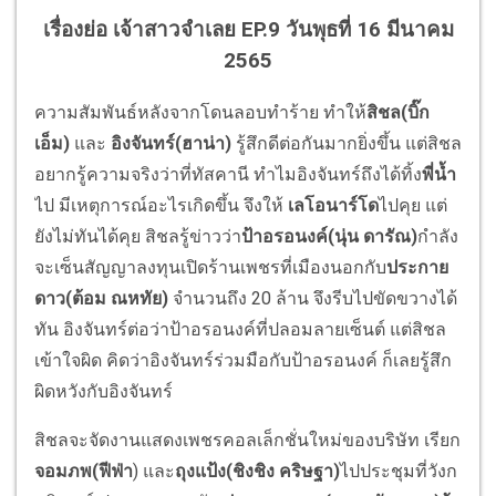
เรื่องย่อ เจ้าสาวจำเลย EP.9 วันพุธที่ 16 มีนาคม
2565
ความสัมพันธ์หลังจากโดนลอบทำร้าย ทำให้
สิชล(บิ๊ก
เอ็ม)
และ
อิงจันทร์(ฮาน่า)
รู้สึกดีต่อกันมากยิ่งขึ้น แต่สิชล
อยากรู้ความจริงว่าที่ทัสคานี ทำไมอิงจันทร์ถึงได้ทิ้ง
พี่น้ำ
ไป มีเหตุการณ์อะไรเกิดขึ้น จึงให้
เลโอนาร์โด
ไปคุย แต่
ยังไม่ทันได้คุย สิชลรู้ข่าวว่า
ป้าอรอนงค์(นุ่น ดารัณ)
กำลัง
จะเซ็นสัญญาลงทุนเปิดร้านเพชรที่เมืองนอกกับ
ประกาย
ดาว(ต้อม ณหทัย)
จำนวนถึง 20 ล้าน จึงรีบไปขัดขวางได้
ทัน อิงจันทร์ต่อว่าป้าอรอนงค์ที่ปลอมลายเซ็นต์ แต่สิชล
เข้าใจผิด คิดว่าอิงจันทร์ร่วมมือกับป้าอรอนงค์ ก็เลยรู้สึก
ผิดหวังกับอิงจันทร์
สิชลจะจัดงานแสดงเพชรคอลเล็กชั่นใหม่ของบริษัท เรียก
จอมภพ(ฟีฟ่า
) และ
ถุงแป้ง(ชิงชิง คริษฐา)
ไปประชุมที่วังก