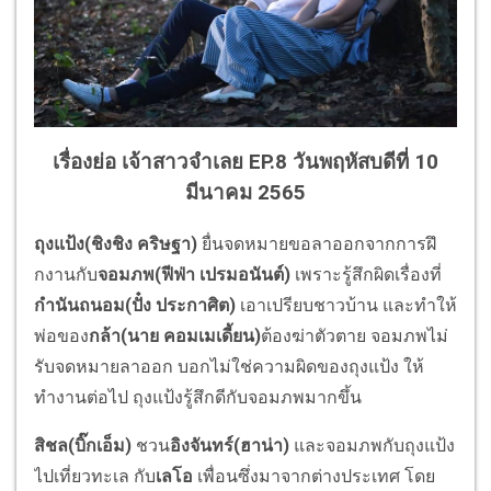
เรื่องย่อ เจ้าสาวจำเลย EP.8 วันพฤหัสบดีที่ 10
มีนาคม 2565
ถุงแป้ง(ชิงชิง คริษฐา)
ยื่นจดหมายขอลาออกจากการฝึ
กงานกับ
จอมภพ(ฟีฟ่า เปรมอนันต์)
เพราะรู้สึกผิดเรื่องที่
กำนั
นถนอม(ปั๋ง ประกาศิต)
เอาเปรียบชาวบ้าน และทำให้
พ่อของ
กล้า(นาย คอมเมเดี้ยน)
ต้องฆ่าตัวตาย จอมภพไม่
รับจดหมายลาออก บอกไม่ใช่ความผิดของถุงแป้ง ให้
ทำงานต่อไป ถุงแป้งรู้สึกดีกับจอมภพมากขึ้น
สิชล(บิ๊กเอ็ม)
ชวน
อิงจันทร์(ฮาน่า)
และจอมภพกับถุงแป้ง
ไปเที่ยวทะเล กับ
เลโอ
เพื่อนซึ่งมาจากต่างประเทศ โดย