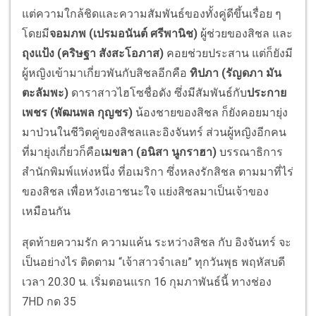
แต่ความใกล้ชิดและความสัมพันธ์ของทั้งคู่ดีขึ้นเรื่อย ๆ
โดยมี
จอมภพ (เปรมอนันต์ ศรีพานิช)
ผู้ช่วยของสิชล และ
ถุงแป้ง (คริษฐา สังสะโอภาส)
คอยช่วยประสาน
แต่ก็ยังมี
ผู้หญิงเข้ามาเกี่ยวพันกับสิชลอีกคือ
ทิปภา (รัญดภา มัน
ตะลัมพะ)
ดาราสาวไฮโซชื่อดัง ซึ่งมีสัมพันธ์กับ
ประกาย
เพชร (พัฒนพล กุญชร)
น้องชายของสิชล ก็ยังคอยมายุ่ง
มาป่วนในชีวิตคู่ของสิชลและอิงจันทร์ ส่วนผู้หญิงอีกคน
ที่มายุ่งเกี่ยวก็คือ
เมขลา (อนิสา นูกราฮา)
บรรณาธิการ
สำนักพิมพ์แห่งหนึ่ง ที่อเมริกา ซึ่งหลงรักสิชล ตามมาที่ไร่
ของสิชล เพื่อหวังเอาชนะใจ แย่งสิชลมาเป็นเจ้าของ
เหมือนกัน
สุดท้ายความรัก ความแค้น ระหว่างสิชล กับ อิงจันทร์ จะ
เป็นอย่างไร ติดตาม “เจ้าสาวจำเลย” ทุกวันพุธ พฤหัสบดี
เวลา 20.30 น. เริ่มตอนแรก 16 กุมภาพันธ์นี้ ทางช่อง
7HD กด 35