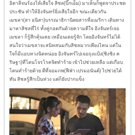
อิตาลีจนร้องไห้เสียใจ สิชล(บิ๊กเอ็ม) มาเห็นก็พูดจาประชด
ประชัน ทำให้อิงจันทร์ยิ่งเสียใจอีก ขณะเดียวกัน
เมขลา(สา อนิสา)บรรณาธิกานิตยสารที่อเมริกา เดินทาง
มาหาสิชลที่ไร่ ทั้งคู่กอดกันด้วยความดีใจ อิงจันทร์เจอ
เมขลา ก็รู้สึกคุ้นเคย เหมือนเคยรู้จัก โดยอิงจันทร์ไม่ได้
สนใจว่าเมขลาจะสนิทสนมกับสิชลมากเพียงไหน แต่ใน
ใจก็มีแอบหวงนิดหน่อย อิงจันทร์ไปเจอถุงแป้ง(ชิงชิง ค
ริษฐา)ที่โดนโจรโรคจิตทำร้าย เข้าไปช่วยเหลือ แต่เกือบ
โดนทำร้ายด้วย ดีที่จอมภพ(ฟีฟ่า เปรมอนันต์) ไปช่วยได้
ทัน สิชลรู้สึกเป็นห่วง แต่ก็ยังปากแข็ง