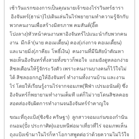
เช้าวันแรกของการเป็นคุณนายเจ้าของไร่รวินทร์ธารา
อิงจันทร์(ฮาน่า)ไปเดินเล่นในไร่พยายามทำความรู้จักกับ
พวกคนงานเพื่อสร้างมิตรภาพ คมสันต์(อิ๊ด
โปงลาง)หัวหน้าคนงานพาอิงจันทร์ไปแนะนำกับพวกคน
งาน มีกล้า(นาย คอเมเดี้ยน) คอง(เก่งกาจ คอเมเดี้ยน)
และนายมิ่ง(ภาคียะ โพธิ์เงิน) คนงานที่มีนิสัยบ้าตัณหา
พอเห็นอิงจันทร์ทั้งสวยทั้งขาวก็พอใจ แถมยังดูหลอกง่าย
สิชลเตือนให้รู้จักระวังตัว เพราะคนงานบางคนก็ไว้ใจไม่
ได้ สิชลออกกฏให้อิงจันทร์ ทำงานทั้งงานบ้าน และงาน
ไร่ โดยให้เรียนรู้งานไร่จากจอมภพ(ฟีฟ่า เปรมอนันต์) ซึ่ง
อิงจันทร์ก็พยายามทำงานเต็มที แต่ก็ไม่วายโดนสิชลคอย
สอดส่องจับผิดการทำงานจนอิงจันทร์รำคาญใจ
ขณะที่ถุงแป้ง(ชิงชิง คริษฐา) ลูกสาวจอมแก่นของกำนัน
ถนอม(ปั๋ง ประกาศิต)แอบหนีพ่อมาเที่ยวที่ไร่ จอมภพเห็น
ถุงแป้งเข้ามาในไร่ก็หาโอกาสพูดต่อว่าด้วยความไม่ไว้ใจ