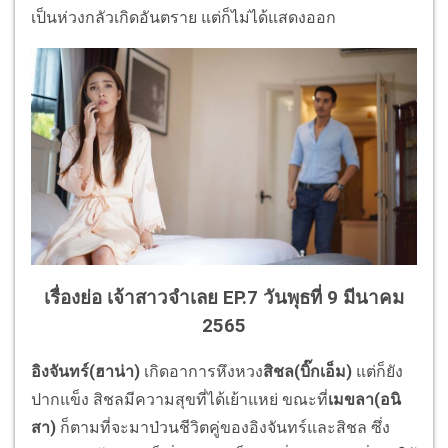
เป็นห่วงกลัวเกิดอั
นตราย แต่ก็ไม่ได้แสดงออก
เรื่องย่อ เจ้าสาวจำเลย EP.7 วันพุธที่ 9 มีนาคม
2565
อิงจันทร์(ฮาน่า)
เกิดอาการหึงหวง
สิชล(บิ๊กเอ็ม)
แต่ก็ยัง
ปากแข็ง สิชลมีความสุขที่ได้เย้าแหย่ ขณะที่
เมขลา(อนิ
สา)
ก็ตามที่จะมาป่วนชีวิตคู่ของอิ
งจันทร์และสิชล ซึ่ง