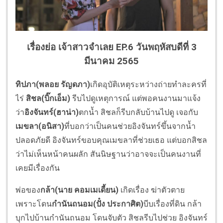
เรื่องย่อ เจ้าสาวจำเลย EP.6 วันพฤหัสบดีที่ 3
มีนาคม 2565
ทิปภา(พลอย รัญดภา)
เกิดอุบัติเหตุระหว่างถ่
ายทำละครที่
ไร่
สิชล(บิ๊กเอ็ม)
รีบไปดูเหตุการณ์ แต่พอคนงานมาแจ้ง
ว่า
อิงจันทร์(
ฮาน่า)
ตกน้ำ สิชลก็รีบกลับบ้านไปดู เจอกับ
เมขลา(อนิสา)
ที่บอกว่าเป็
นคนช่วยอิงจันทร์ขึ้นจากน้ำ
ปลอดภัยดี อิงจันทร์ขอบคุณเมขลาที่ช่วยเธอ แต่บอกสิชล
ว่าไม่เห็นหน้าคนผลัก สันนิษฐานว่าอาจจะเป็นคนงานที่
เคยมีเรื่องกัน
พ่อของ
กล้า(นาย คอมเมเดี้ยน)
เกิดเรื่อง ฆ่าตัวตาย
เพราะโดน
กำนันถนอม(ปั๋ง ประกาศิต)
บีบเรื่องที่ดิน กล้า
บุกไปบ้านกำนันถนอม โดนจับตัว สิชลรีบไปช่วย อิงจันทร์