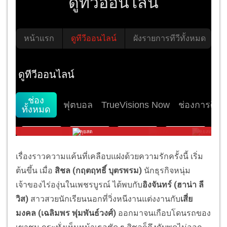
เรื่องราวความแค้นที่เคลือบแฝงด้วยความรักครั้งนี้ เริ่ม
ต้นขึ้น เมื่อ
สิชล (กฤตฤทธิ์ บุตรพรม)
นักธุรกิจหนุ่ม
เจ้าของไร่องุ่นในเพชรบูรณ์ ได้พบกับ
อิงจันทร์ (ฮาน่า ลี
วิส)
สาวสวยนักเรียนนอกที่วิ่งหนีงานแต่งงานกับ
เสี่ย
มงคล (เฉลิมพร พุ่มพันธ์วงศ์)
ออกมาจนเกือบโดนรถของ