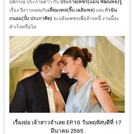
ฤติกรณ์ ประกายดาว กับ
ประกายเพชร(แมน พัฒนพล)รู้
เรื่อง จึงวางแผนกับ
เสี่ยมงคล(จิ๊บ เฉลิมพล)
และ
กำนัน
ถนอม(ปั๋ง ประกาศิต)
จะปล้นเพชรเพื่อล้างหนี้ งานนี้จะ
สำเร็จหรือไม่
เรื่องย่อ เจ้าสาวจำเลย EP.10 วันพฤหัสบดีที่ 17
มีนาคม 2565