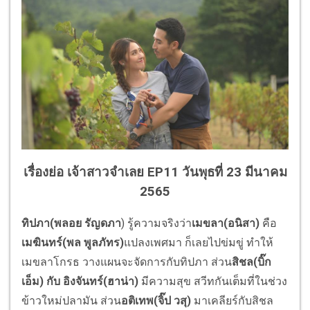
เรื่องย่อ เจ้าสาวจำเลย EP11 วันพุธที่ 23 มีนาคม
2565
ทิปภา(พลอย รัญดภา
) รู้ความจริงว่า
เมขลา(อนิสา)
คือ
เมฆินทร์(พล พูลภัทร)
แปลงเพศมา ก็เลยไปข่มขู่ ทำให้
เมขลาโกรธ วางแผนจะจัดการกับทิปภา ส่วน
สิชล(บิ๊ก
เอ็ม) กับ อิงจันทร์(ฮาน่า)
มีความสุข สวีทกันเต็มที่ในช่วง
ข้าวใหม่
ปลามัน ส่วน
อติเทพ(จิ๊ป วสุ)
มาเคลียร์กับสิชล