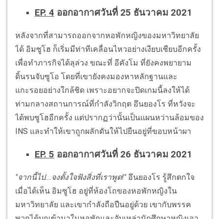
EP. 4
ออกอากาศวันที่ 25 ธันวาคม 2021
หลังจากที่สามารถออกจากหอพักหญิงของมหาวิทยาลัย
ได้ อิมซูโฮ ก็เริ่มมีท่าทีเคลื่อนไหวอย่างเงียบเชียบอีกครั้ง
เพื่อทำภารกิจได้ลุล่วง ขณะที่ อีคังโม ที่ยังคงพยายาม
ดิ้นรนจับซูโอ โดยที่เขายังคงมองหาหลักฐานและ
แกะรอยอย่างใกล้ชิด เพราะอยากจะปิดเกมนี้ลงให้ได้
ท่ามกลางสถานการณ์ที่กำลังวิกฤต อึนยองโร ที่หวังจะ
ได้พบซูโฮอีกครั้ง แต่ปรากฏว่านั้นเป็นแผนหว่านล้อมของ
INS และทำให้เขาถูกผลักดันให้ไปยืนอยู่ที่ขอบหน้าผา
EP. 5
ออกอากาศวันที่ 26 ธันวาคม 2021
"จากนี้ไป...จงตั้งใจฟังสิ่งที่เราพูด!"
อึนยองโร รู้สึกตกใจ
เมื่อได้เห็น อิมซูโฮ อยู่ที่ห้องโถของหอพักหญิงใน
มหาวิทยาลัย และเขากำลังถือปืนอยู่ด้วย เขากับพรรค
พวกได้บุกเข้ามาในหอพักและจับเหล่านักศึกษาหญิงเอา