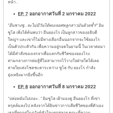
หน้า...
EP. 7
ออกอากาศวันที่ 2 มกราคม 2022
"อึนชางซู...จะไม่มีวันได้พบเจอศพลูกสาวมันด้วยซ้ำ!"
อิม
ซูโฮ เพิ่งได้ค้นพบว่า อึนยองโร เป็นลูกสาวของอธิบดี
ใหญ่ฯ และเขาก็ไม่มีทางเลือกอื่นนอกจากจะใช้ยองโร
เป็นตัวประตัวกัน เพื่อความอยู่รอดในยามนี้ ในเวลาต่อมา
ได้มีคำสั่งของเจรจาเพื่อแลกกับชีวิตของยองโรง
ท่ามกลางการต่อสู้ที่ไม่สามารถไว้วางใจฝ่ายใดได้เลย
สายใยแห่งโชคชะตาระหว่าง ซูโฮ กับ ยองโร กำลัง
ยุ่งเหยิงมากยิ่งขึ้นอีก
EP. 8
ออกอากาศวันที่ 8 มกราคม 2022
"ปล่อยฉันไปเถอะ..."
อิมซูโฮ เฝ้ามองดู อึนยองโร ที่เข่า
ทรุดล้มลงไป หลังจากได้ยินข่าวการเสียชีวิตของพี่ตัวเอง
เธอที่ตกอยู่ในภวังค์หัวใจแตกสลาย ขณะที่ความ