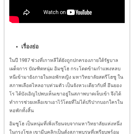
เรื่องย่อ
ในปี 1987 ช่วงที่เกาหลีใต้ยังถูกปกครองภายใต้รัฐบาล
เผด็จการ บัณฑิตหนุ่ม อิมซูโฮ กระโดดข้ามกำแพงหลบ
หนีเข้ามายังภายในหอพักหญิง มหาวิทยาลัยสตรีโฮซู ใน
สภาพเลือดไหลอาบท่วมตัว เป็นจังหวะเดียวกับที่ อึนยอง
โร ได้บังเอิญไปพบเห็นเขาอยู่ในสภาพบาดเจ็บเข้า จึงได้
ทำการช่วยเหลือเขาเอาไว้โดยที่ไม่ได้ปริปากบอกใครใน
หอพักทั้งสิ้น
อิมซูโฮ เป็นหนุ่มที่เพิ่งเรียนจบจากมหาวิทยาลัยแห่งหนึ่ง
ในกรุงโซล เขามีบุคลิกเป็นดั่งสุภาพบุรุษที่เพรียบพร้อม