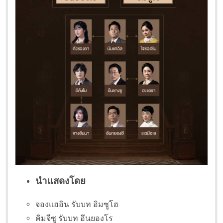
นำแสดงโดย
จองแฮอิน รับบท อิมซูโฮ
คิมจีซู รับบท อึนยองโร