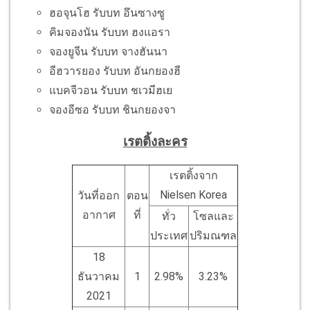
ฮอจุนโฮ รับบท อึนซางซู
คิมจองนัน รับบท ฮงแอรา
จองยูจีน รับบท จางฮันนา
อีฮวารยอง รับบท อันกยองฮี
แบคจีวอน รับบท ชเวมีฮเย
จองอีซอ รับบท ชินกยองจา
เรตติ้งละคร
เรตติ้งจาก
Nielsen Korea
วันที่ออก
ตอน
อากาศ
ที่
ทั่ว
โซลและ
ประเทศ
ปริมณฑล
18
ธันวาคม
1
2.98%
3.23%
2021