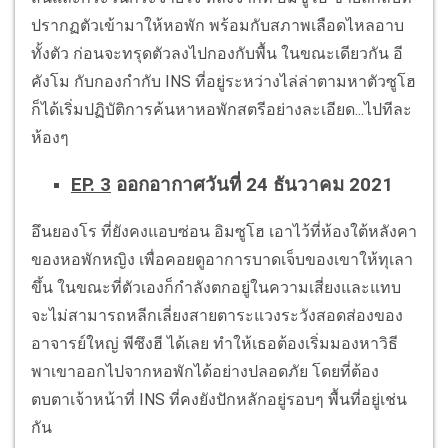
ปรากฏตัวเข้ามาให้หอพัก พร้อมกับสภาพเลือดไหลอาบ
ทั้งตัว ก่อนจะทรุดตัวลงไปกองกับพื้น ในขณะเดียวกัน อี
คังโม กับกองกำกับ INS ที่อยู่ระหว่างไล่ล่าตามหาตัวซูโฮ
ก็ได้เริ่มปฏิบัติการค้นหาหอพักสตรีอย่างละเอียด...ไปทีละ
ห้องๆ
EP. 3
ออกอากาศวันที่ 24 ธันวาคม 2021
อึนยองโร ที่ยังคงแอบซ่อน อิมซูโฮ เอาไว้ที่ห้องใต้หลังคา
ของหอพักหญิง เพื่อคอยดูอาการบาดเจ็บของเขาให้ทุเลา
ขึ้น ในขณะที่ตัวเองก็กำลังตกอยู่ในความเสี่ยงและแทบ
จะไม่สามารถหลีกเลี่ยงสายตาระแวงระวังสอดส่องของ
อาจารย์ใหญ่ พีซึงฮี ได้เลย ทำให้เธอต้องเริ่มมองหาวิธี
พาเขาออกไปจากหอพักได้อย่างปลอดภัย โดยที่ต้อง
ตบตาเจ้าหน้าที่ INS ที่คงยังปักหลักอยู่รอบๆ พื้นที่อยู่เช่น
กัน