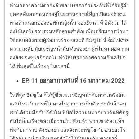
ท่ามกลางความตกตะลึงของบรรดาตัวประกันที่ได้รับรู้ถึง
บุคคลที่แอบซ่อนตัวอยู่ในสถานการณ์ที่ถูกเปิดเผยตัวตน
ทางด้านนอกของหอพักหญิงนั้น จองฮันนา ที่ อีคังโม ได้
ส่งให้เธอไปรวบรวมหลักฐานสำคัญ เพื่อเตรียมการนำมา
ใช้ตลบหลังพวกผู้ก่อการร้าย ขณะที่ อิมซูโฮ ที่เต็มไปด้วย
ความสงสัย กับเผชิญหน้ากับ คังชองยา ผู้ที่ไม่ทนต่อความ
สงสัยของซูโฮอีกต่อไป ทำให้บรรยากาศความตึงเครียด
ได้เพิ่มสูงขึ้นเรื่อยๆ ในเวลานี้
EP. 11
ออกอากาศวันที่ 16 มกราคม 2022
ในที่สุด อิมซูโฮ ก็ได้รู้ซึ้งและเผชิญหน้ากับความจริงอัน
แสนโหดกับการที่ไม่ต่างไปจากการเป็นตัวประกันอีกคน
เขาได้ร่วมมือกับ อีคังโม ที่บัดนี้ความหมาดบางฉันท์ศัตรู
กันได้เป็นเรื่องของเมื่อวานไปเสียแล้ว พวกเขาต้องแท็ก
ทีมกับกำราบ คังชองยา และจังหวะที่ซูโฮ กับ อึนยองโร
ได้กลับมาเปิดแง้มประตูหัวใจให้กันและกัน ชางยาก็