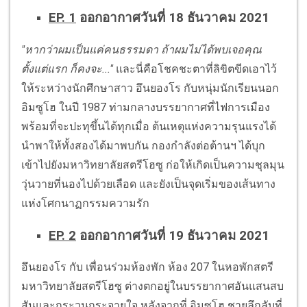
EP. 1
ออกอากาศวันที่ 18 ธันวาคม 2021
"หากว่าผมเป็นแค่คนธรรมดา ถ้าผมไม่ได้พบเจอคุณ
ตั้งแต่แรก ก็คงจะ..."
และนี่คือโชคชะตาที่ลิขิตขีดเอาไว้
ให้ระหว่างนักศึกษาสาว อึนยองโร กับหนุ่มนักเรียนนอก
อิมซูโฮ ในปี 1987 ท่ามกลางบรรยากาศที่ไฟการเมือง
พร้อมที่จะปะทุขึ้นได้ทุกเมื่อ ต้นเหตุแห่งความรุนแรงได้
นำพาให้ทั้งสองได้มาพบกัน กองกำลังต่อต้านฯ ได้บุก
เข้าไปยังมหาวิทยาลัยสตรีโฮซู ก่อให้เกิดเป็นความชุลมุน
วุ่นวายที่นองไปด้วยเลือด และยังเป็นจุดเริ่มของเส้นทาง
แห่งโศกนาฏกรรมความรัก
EP. 2
ออกอากาศวันที่ 19 ธันวาคม 2021
อึนยองโร กับ เพื่อนร่วมห้องพัก ห้อง 207 ในหอพักสตรี
มหาวิทยาลัยสตรีโฮซู ต่างตกอยู่ในบรรยากาศอันแสนสบ
สันและกระวนกระจายใจ หลังจากที่ อิมซูโฮ ชายลึกลับที่