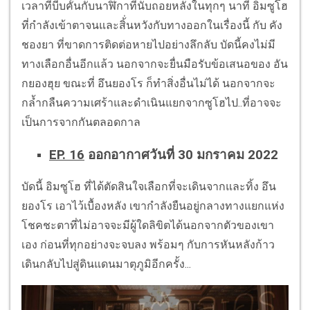
เวลาที่บีบคั้นกับนาฬิกาที่นับถอยหลังในทุกๆ นาที อิมซูโฮ
ที่กำลังเข้าตาจนและสิ้่นหวังกับทางออกในเรื่องนี้ กับ คัง
ชองยา ที่ขาดการติดต่อหายไปอย่างลึกลับ บัดนี้คงไม่มี
ทางเลือกอื่นอีกแล้ว นอกจากจะยื่นมือรับข้อเสนอของ อัน
กยองฮุย ขณะที่ อึนยองโร ก็ทำสิ่งอื่นไม่ได้ นอกจากจะ
กล้ำกลืนความเศร้าและดำเนินแยกจากซูโฮไป..ที่อาจจะ
เป็นการจากกันตลอดกาล
EP. 16
ออกอากาศวันที่ 30 มกราคม 2022
บัดนี้ อิมซูโฮ ที่ได้ตัดสินใจเลือกที่จะเดินจากและทิ้ง อึน
ยองโร เอาไว้เบื้องหลัง เขากำลังยืนอยู่กลางทางแยกแห่ง
โชคชะตาที่ไม่อาจจะมีผู้ใดลิขิตได้นอกจากตัวของเขา
เอง ก่อนที่ทุกอย่างจะจบลง พร้อมๆ กับการหันหลังก้าว
เดินกลับไปสู่ดินแดนมาตุภูมิอีกครั้ง...