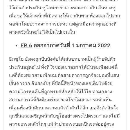
ไว้เป็นตัวประกัน ซูโอพยายามจะขอเจรจากับ อึนซางซู
เพื่อขอให้เจ้าหน้าที่เปิดทางให้เขากับพวกพ้องออกไปจาก
หอพักโดยปราศจากการปะทะ แต่ดูเหมือนว่าทุกอย่างที่
คาดหวังนั้นจะไม่ได้เป็นไปเช่นนั้น
EP. 6
ออกอากาศวันที่ 1 มกราคม 2022
อิมซูโฮ ยังคงถูกบีบบังคับให้เล่นบทบาทเป็นผู้ร้ายจับตัว
ประกันอยู่ต่อไป ทั้งที่ใจของเขาอยากให้มันจบเพียงแค่นี้
แต่ก็ต้องพยายามเพิกเฉยต่อสายตาการถูกจ้องมองที่แสน
เย็นชาจาก อึนยองโร ที่บัดนี้สีหน้าของเธอเต็มไปด้วย
ความโกรธแค้นที่ถูกทรยศหักหลังให้ไว้ใจ ท่ามกลาง
สถานการณ์ที่ยังตึงเครียด ยองโรงไม่สามารถทำเห็น
เพื่อนพ้องนักศึกษาหวาดกลัวตัวสั่นได้อีก เธอจึงตัดสินใจ
ลุกขึ้นและเผชิญหน้ากับซูโฮอย่างตรงไปตรงมา และไม่มี
ความเกรงกลัวใดๆ แม้ว่าปากกระบอกปืนจะจ่ออยู่ตรง