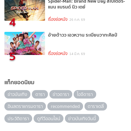
Spider-Man: Brand New Day สไปเดอร์-
แมน แบรนด์ นิว เดย์
4
เรื่องย่อหนัง
26 ก.ค. 69
อ้ายต้าวว เอวหวาน ระเบียบวาทะศิลป์
5
เรื่องย่อหนัง
14 มี.ค. 69
แท็กยอดนิยม
ข่าวบันเทิง
ดารา
ข่าวดารา
ไอจีดารา
อินสตราแกรมดารา
recommended
ดาราเดลี่
ประวัติดารา
ดูทีวีออนไลน์
ข่าวบันเทิงวันนี้