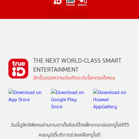
THE NEXT WORLD-CLASS SMART
ENTERTAINMENT
อีกขั้นของความบันเทิงระดับโลกตรงใจคุณ
วันนี้
ดู
สิทธิพิเศษ
อ่าน
เกม
ตาตั้ง
ช้อปปิ้ง
แพ็กเกจ
กล่องทรูไอดีทีวี
คอมมูนิตี้
บริการช่วยเหลือทรูไอดี