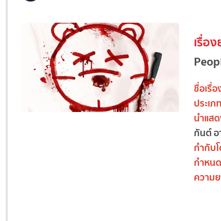
เรื่อง
Peop
ชื่อเรื่อ
ประเภ
นำแสด
กันต์ อ
กำกับ
กำหนด
ความย