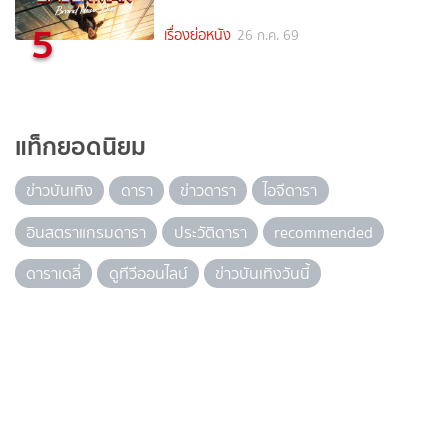
5
เรื่องย่อหนัง
26 ก.ค. 69
แท็กยอดนิยม
ข่าวบันเทิง
ดารา
ข่าวดารา
ไอจีดารา
อินสตราแกรมดารา
ประวัติดารา
recommended
ดาราเดลี่
ดูทีวีออนไลน์
ข่าวบันเทิงวันนี้