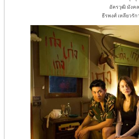
อัครวุฒิ มังคล
ธีรพงศ์ เหลียวรัก