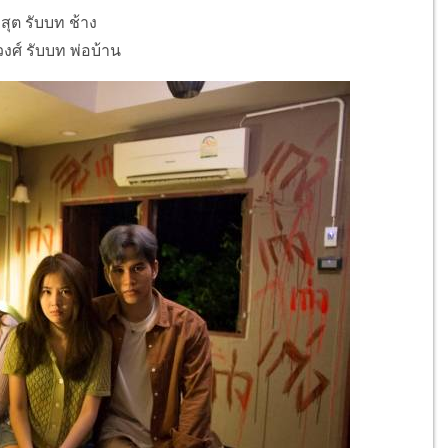
สุต รับบท ช้าง
วงศ์ รับบท พ่อบ้าน