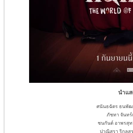
นำแส
ศนันธฉัตร ธนพัฒน
ภัชทา จันทร์เ
ชนกันต์ อาพรสุทธิ
ปาณิสรา ริกุลส