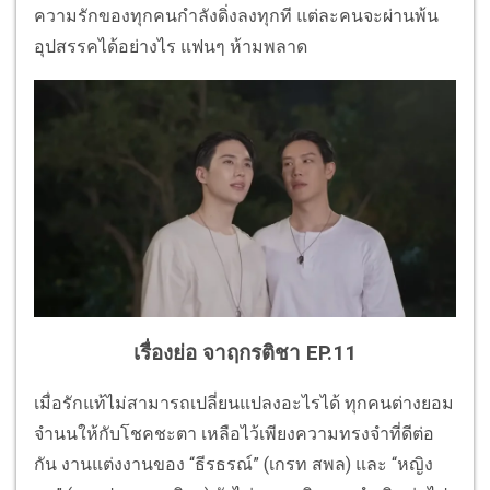
ความรักของทุกคนกำลังดิ่งลงทุกที แต่ละคนจะผ่านพ้น
อุปสรรคได้อย่างไร แฟนๆ ห้ามพลาด
เรื่องย่อ จาฤกรติชา EP.11
เมื่อรักแท้ไม่สามารถเปลี่ยนแปลงอะไรได้ ทุกคนต่างยอม
จำนนให้กับโชคชะตา เหลือไว้เพียงความทรงจำที่ดีต่อ
กัน งานแต่งงานของ “ธีรธรณ์” (เกรท สพล) และ “หญิง