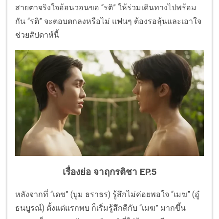
สายตาจริงใจอ้อนวอนขอ “รติ” ให้ร่วมเดินทางไปพร้อม
กัน “รติ” จะตอบตกลงหรือไม่ แฟนๆ ต้องรอลุ้นและเอาใจ
ช่วยสัปดาห์นี้
เรื่องย่อ จาฤกรติชา EP.5
หลังจากที่ “เดช” (บูม ธราธร) รู้สึกไม่ค่อยพอใจ “เมฆ” (อู๋
ธนบูรณ์) ตั้งแต่แรกพบ ก็เริ่มรู้สึกดีกับ “เมฆ” มากขึ้น