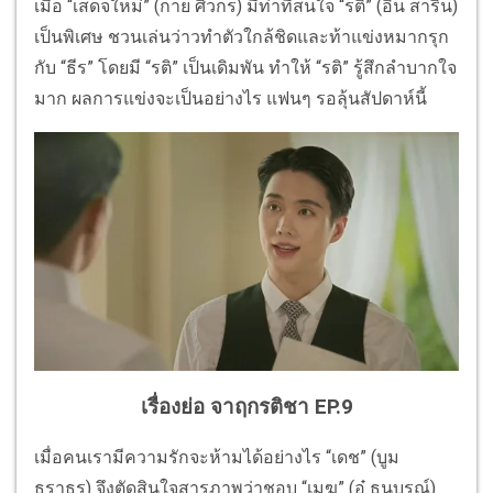
เมื่อ “เสด็จใหม่” (กาย ศิวกร) มีท่าทีสนใจ “รติ” (อิน สาริน)
เป็นพิเศษ ชวนเล่นว่าวทำตัวใกล้ชิดและท้าแข่งหมากรุก
กับ “ธีร” โดยมี “รติ” เป็นเดิมพัน ทำให้ “รติ” รู้สึกลำบากใจ
มาก ผลการแข่งจะเป็นอย่างไร แฟนๆ รอลุ้นสัปดาห์นี้
เรื่องย่อ จาฤกรติชา EP.9
เมื่อคนเรามีความรักจะห้ามได้อย่างไร “เดช” (บูม
ธราธร) จึงตัดสินใจสารภาพว่าชอบ “เมฆ” (อู๋ ธนบูรณ์)