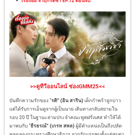
เรื่องย่อ จาฤกรติชา EP.12 ตอนจบ
>>ดูทีวีออนไลน์ ช่องGMM25<<
บันทึกความรักของ “
รติ” (อิน สาริน)
เด็กกำพร้าลูกบ่าว
แต่ได้รับการเอ็นดูจากผู้เป็นนาย เดินทางกลับสยามใน
รอบ 20 ปี ในฐานะล่ามประจำคณะทูตฝรั่งเศส ทำให้ได้
มาพบกับ “
ธีรธรณ์”
(เกรท สพล)
ผู้มีตำแหน่งเป็นถึงปลัด
ทูลฉลองกระทรวงศึกษาธิการ จากรักแรกพบตั้งแต่สบตา