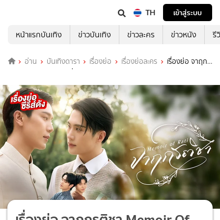
TH
เข้าสู่ระบบ
หน้าแรกบันเทิง
ข่าวบันเทิง
ข่าวละคร
ข่าวหนัง
รี
อ่าน
บันเทิงดารา
เรื่องย่อ
เรื่องย่อละคร
เรื่องย่อ จาฤกร
ติชา Memoir Of Rati ช่อง GMM25 (ตอนจบ)
เรื่องย่อ จาฤกรติชา Memoir Of