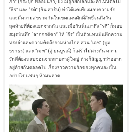
ภา” (กระปุก พลอยนิรา) ยังไม่ถูกยกเลิกและดำเนินต่อไป
“ธีร” และ “รติ” (อิน สาริน) ทำได้แค่เพียงมอบความรัก
และมีความสุขร่วมกันในเขตแดนศักดิ์สิทธิ์จนถึงวัน
สุดท้ายที่ต้องแยกจากกัน และเมื่อวันนั้นมาถึง “รติ” ก็มอบ
สมุดบันทึก “จาฤกรติชา” ให้ “ธีร” เป็นตัวแทนบันทึกความ
ทรงจำและความคิดถึงยามห่างไกล ส่วน “เดช” (บูม
ธราธร) และ “เมฆ” (อู๋ ธนบูรณ์) ก็เศร้าไม่ต่างกัน ความ
รักที่ต้องหลบซ่อนจากสายตาผู้ใหญ่ ต่างก็สัญญาว่าอยาก
อยู่ด้วยกันตลอดไป เรื่องราวความรักของทุกคนจะเป็น
อย่างไร แฟนๆ ห้ามพลาด