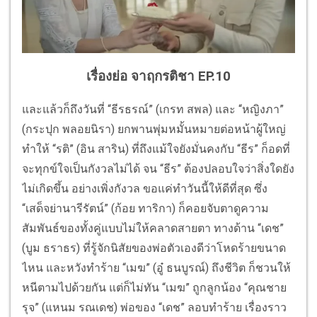
เรื่องย่อ จาฤกรติชา EP.10
และแล้วก็ถึงวันที่ “ธีรธรณ์” (เกรท สพล) และ “หญิงภา”
(กระปุก พลอยนิรา) ยกพานพุ่มหมั้นหมายต่อหน้าผู้ใหญ่
ทำให้ “รติ” (อิน สาริน) ที่ถึงแม้ใจยังมั่นคงกับ “ธีร” ก็อดที่
จะทุกข์ใจเป็นกังวลไม่ได้ จน “ธีร” ต้องปลอบใจว่าสิ่งใดยัง
ไม่เกิดขึ้น อย่างเพิ่งกังวล ขอแค่ทำวันนี้ให้ดีที่สุด ซึ่ง
“เสด็จย่านารีรัตน์” (ก้อย ทาริกา) ก็คอยจับตาดูความ
สัมพันธ์ของทั้งคู่แบบไม่ให้คลาดสายตา ทางด้าน “เดช”
(บูม ธราธร) ที่รู้จักนิสัยของพ่อตัวเองดีว่าโหดร้ายขนาด
ไหน และหวังทำร้าย “เมฆ” (อู๋ ธนบูรณ์) ถึงชีวิต ก็ชวนให้
หนีตามไปด้วยกัน แต่ก็ไม่ทัน “เมฆ” ถูกลูกน้อง “คุณชาย
รุจ” (แหนม รณเดช) พ่อของ “เดช” ลอบทำร้าย เรื่องราว