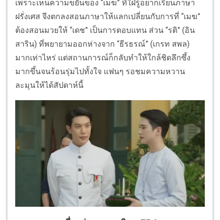
เพราะเห็นความขยันของ “เมฆ” ที่ใฝ่รู้อยากเรียนภาษา
ฝรั่งเศส จึงตกลงสอนภาษาให้แลกเปลี่ยนกับการที่ “เมฆ”
ต้องสอนมวยให้ “เดช” เป็นการตอบแทน ส่วน “รติ” (อิน
สาริน) ที่พยายามออกห่างจาก “ธีรธรณ์” (เกรท สพล)
มากเท่าไหร่ แต่สถานการณ์ก็กลับทำให้ใกล้ชิดลึกซึ้ง
มากขึ้นจนร้อนรุ่มไปทั้งใจ แฟนๆ รอชมความหวาน
ละมุนให้ได้สัปดาห์นี้