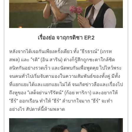
เรื่องย่อ จาฤกรติชา EP.2
หลังจากได้เจอกันเพียงครั้งเดียว ทั้ง “ธีรธรณ์” (เกรท
สพล) และ “รติ” (อิน สาริน) ต่างก็รู้สึกถูกชะตาใกล้ชิด
สนิทกันอย่างรวดเร็ว และนัดพบกันเพื่อพูดคุย ไปไหว้พระ
จนคนทั่วไปเริ่มจับตามองในความสัมพันธ์ของทั้งคู่ มีทั้ง
ที่แยกแยะได้และแยกแยะไม่ได้ จนเกิดข่าวลือและเรื่องไป
ถึงหูของ “เสด็จย่านารีรัตน์” (ก้อย ทาริกา) และอยากให้
“ธีร์” ออกเรือน ทำให้ “ธีร์” ลำบากใจมาก “ธีร์” จะทำ
อย่างไร สัปดาห์นี้ห้ามพลาด