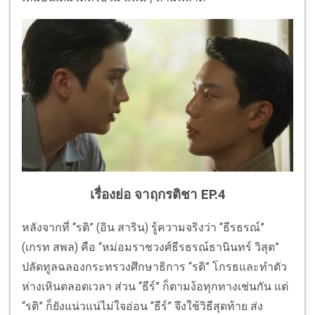
เรื่องย่อ จาฤกรติชา EP.4
หลังจากที่ “รติ” (อิน สาริน) รู้ความจริงว่า “ธีรธรณ์”
(เกรท สพล) คือ “หม่อมราชวงศ์ธีรธรณ์ธานินทร์ วิสุต”
ปลัดทูลฉลองกระทรวงศึกษาธิการ “รติ” โกรธและทำตัว
ห่างเหินตลอดเวลา ส่วน “ธีร์” ก็ตามง้อทุกทางเช่นกัน แต่
“รติ” ก็ยังแน่วแน่ไม่ใจอ่อน “ธีร์” จึงใช้วิธีสุดท้าย ส่ง