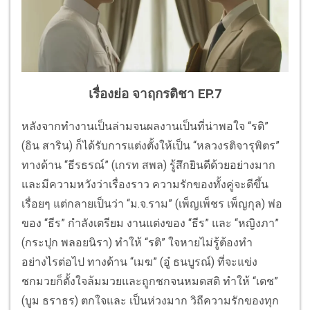
เรื่องย่อ จาฤกรติชา EP.7
หลังจากทำงานเป็นล่ามจนผลงานเป็นที่น่าพอใจ “รติ”
(อิน สาริน) ก็ได้รับการแต่งตั้งให้เป็น “หลวงรติจารุพิตร”
ทางด้าน “ธีรธรณ์” (เกรท สพล) รู้สึกยินดีด้วยอย่างมาก
และมีความหวังว่าเรื่องราว ความรักของทั้งคู่จะดีขึ้น
เรื่อยๆ แต่กลายเป็นว่า “ม.จ.ราม” (เพ็ญเพ็ชร เพ็ญกุล) พ่อ
ของ “ธีร” กำลังเตรียม งานแต่งของ “ธีร” และ “หญิงภา”
(กระปุก พลอยนิรา) ทำให้ “รติ” ใจหายไม่รู้ต้องทำ
อย่างไรต่อไป ทางด้าน “เมฆ” (อู๋ ธนบูรณ์) ที่จะแข่ง
ชกมวยก็ตั้งใจล้มมวยและถูกชกจนหมดสติ ทำให้ “เดช”
(บูม ธราธร) ตกใจและ เป็นห่วงมาก วิถีความรักของทุก