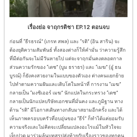
เรื่องย่อ จาฤกรติชา EP.12 ตอนจบ
ก่อนที่ “ธีรธรณ์” (เกรท สพล) และ “รติ” (อิน สาริน) จะ
ต้องยุติความสัมพันธ์ ทั้งสองต่างก็ให้คำมั่น ว่าความรู้สึก
ที่มีต่อกันจะไม่มีวันหายไป แต่จะจาฤกมั่นคงตลอดกาล
ส่วนความรักของ “เดช” (บูม ธราธร) และ “เมฆ” (อู๋ ธน
บูรณ์) ก็ยังคงสวยงามในแบบของตัวเอง ต่างคนแยกย้าย
ไปทำตามความฝันและเติบโตในหน้าที่ การงาน “เมฆ”
กลายเป็น “มงซิเออร์ เมฆ” นักแปลในกระทรวง “เดช”
กลายเป็นนักแปลบริษัทเอกชนที่มั่นคง และภูมิฐาน ทาง
ด้าน “รติ” มีโอกาสเดินทางกลับมาสยามอีกครั้ง และได้
เห็นภาพครอบบครัวที่อบอุ่นของ “ธีร์” ก็ทำได้แค่ยอมรับ
ความจริงและไม่คิดจะเปลี่ยนแปลงอะไรแม้ในหัวใจจะ
เจ็บปวด มาร่วมลุ้นบทสรุปส่งท้ายกับเรื่องราวของทุกคน