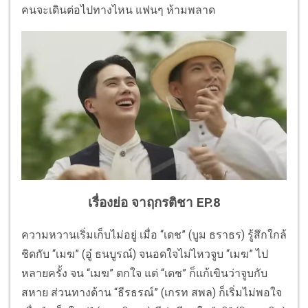
คนจะเดินต่อไปทางไหน แฟนๆ ห้ามพลาด
เรื่องย่อ จาฤกรติชา EP.8
ความหวานเริ่มเก็บไม่อยู่ เมื่อ “เดช” (บูม ธราธร) รู้สึกใกล้
ชิดกับ “เมฆ” (อู๋ ธนบูรณ์) จนอดใจไม่ไหวจูบ “เมฆ” ไป
หลายครั้ง จน “เมฆ” ตกใจ แต่ “เดช” ก็แก้เขินว่าจูบกับ
สหาย ส่วนทางด้าน “ธีรธรณ์” (เกรท สพล) ก็เริ่มไม่พอใจ