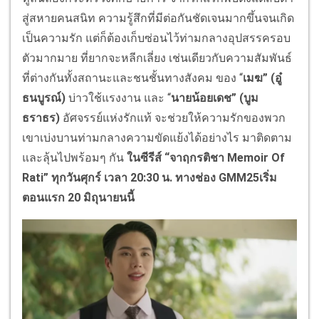
สู่สหายคนสนิท ความรู้สึกที่มีต่อกันชัดเจนมากขึ้นจนเกิด
เป็นความรัก แต่ก็ต้องเก็บซ่อนไว้ท่ามกลางอุปสรรครอบ
ตัวมากมาย ที่ยากจะหลีกเลี่ยง เช่นเดียวกับความสัมพันธ์
ที่ต่างกันทั้งสถานะและชนชั้นทางสังคม ของ “
เมฆ”
(อู๋
ธนบูรณ์)
บ่าวใช้แรงงาน และ “
นายน้อยเดช”
(บูม
ธราธร)
อัศจรรย์แห่งรักแท้ จะช่วยให้ความรักของพวก
เขาเบ่งบานท่ามกลางความขัดแย้งได้อย่างไร มาติดตาม
และลุ้นไปพร้อมๆ กัน
ในซีรีส์
“จาฤกรติชา Memoir Of
Rati” ทุกวันศุกร์ เวลา 20:30 น. ทางช่อง GMM25เริ่ม
ตอนแรก 20 มิถุนายนนี้