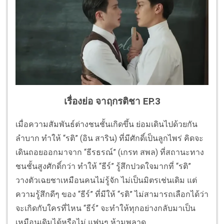
เรื่องย่อ จาฤกรติชา EP.3
เมื่อความสัมพันธ์ต่างชนชั้นเกิดขึ้น ย่อมเดินไปด้วยกัน
ลำบาก ทำให้ “รติ” (อิน สาริน) ที่มีศักดิ์เป็นลูกไพร่ คิดจะ
เดินถอยออกมาจาก “ธีรธรณ์” (เกรท สพล) ที่สถานะทาง
ชนชั้นสูงศักดิ์กว่า ทำให้ “ธีร์” รู้สึกปวดใจมากที่ “รติ”
วางตัวเฉยชาเหมือนคนไม่รู้จัก ไม่เป็นมิตรเช่นเดิม แต่
ความรู้สึกดีๆ ของ “ธีร์” ที่มีให้ “รติ” ไม่สามารถเลือกได้ว่า
จะเกิดกับใครที่ไหน “ธีร์” จะทำให้ทุกอย่างกลับมาเป็น
เหมือนเดิมได้หรือไม่ แฟนๆ ห้ามพลาด