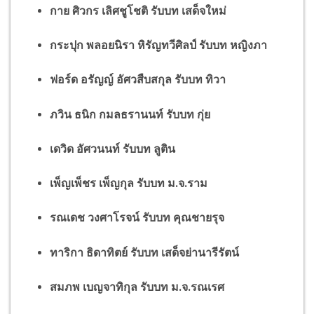
กาย ศิวกร เลิศชูโชติ รับบท เสด็จใหม่
กระปุก พลอยนิรา หิรัญทวีศิลป์ รับบท หญิงภา
ฟอร์ด อรัญญ์ อัศวสืบสกุล รับบท ทิวา
ภวิน ธนิก กมลธรานนท์ รับบท กุ่ย
เดวิด อัศวนนท์ รับบท ลูติน
เพ็ญเพ็ชร เพ็ญกุล รับบท ม.จ.ราม
รณเดช วงศาโรจน์ รับบท คุณชายรุจ
ทาริกา ธิดาทิตย์ รับบท เสด็จย่านารีรัตน์
สมภพ เบญจาทิกุล รับบท ม.จ.รณเรศ