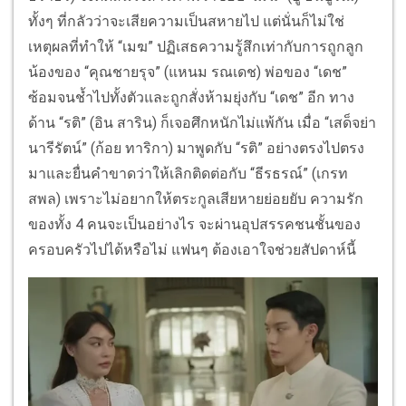
ทั้งๆ ที่กลัวว่าจะเสียความเป็นสหายไป แต่นั่นก็ไม่ใช่
เหตุผลที่ทำให้ “เมฆ” ปฏิเสธความรู้สึกเท่ากับการถูกลูก
น้องของ “คุณชายรุจ” (แหนม รณเดช) พ่อของ “เดช”
ซ้อมจนช้ำไปทั้งตัวและถูกสั่งห้ามยุ่งกับ “เดช” อีก ทาง
ด้าน “รติ” (อิน สาริน) ก็เจอศึกหนักไม่แพ้กัน เมื่อ “เสด็จย่า
นารีรัตน์” (ก้อย ทาริกา) มาพูดกับ “รติ” อย่างตรงไปตรง
มาและยื่นคำขาดว่าให้เลิกติดต่อกับ “ธีรธรณ์” (เกรท
สพล) เพราะไม่อยากให้ตระกูลเสียหายย่อยยับ ความรัก
ของทั้ง 4 คนจะเป็นอย่างไร จะผ่านอุปสรรคชนชั้นของ
ครอบครัวไปได้หรือไม่ แฟนๆ ต้องเอาใจช่วยสัปดาห์นี้