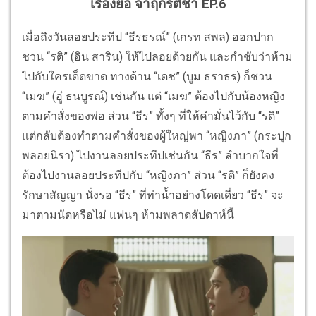
เรื่องย่อ จาฤกรติชา EP.6
เมื่อถึงวันลอยประทีป “ธีรธรณ์” (เกรท สพล) ออกปาก
ชวน “รติ” (อิน สาริน) ให้ไปลอยด้วยกัน และกำชับว่าห้าม
ไปกับใครเด็ดขาด ทางด้าน “เดช” (บูม ธราธร) ก็ชวน
“เมฆ” (อู๋ ธนบูรณ์) เช่นกัน แต่ “เมฆ” ต้องไปกับน้องหญิง
ตามคำสั่งของพ่อ ส่วน “ธีร” ทั้งๆ ที่ให้คำมั่นไว้กับ “รติ”
แต่กลับต้องทำตามคำสั่งของผู้ใหญ่พา “หญิงภา” (กระปุก
พลอยนิรา) ไปงานลอยประทีปเช่นกัน “ธีร” ลำบากใจที่
ต้องไปงานลอยประทีปกับ “หญิงภา” ส่วน “รติ” ก็ยังคง
รักษาสัญญา นั่งรอ “ธีร” ที่ท่าน้ำอย่างโดดเดี่ยว “ธีร” จะ
มาตามนัดหรือไม่ แฟนๆ ห้ามพลาดสัปดาห์นี้