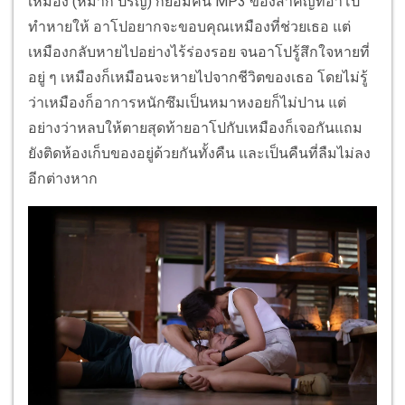
เหมือง (หมาก ปริญ) ก็ยอมคืน MP3 ของสำคัญที่อาโป
ทำหายให้ อาโปอยากจะขอบคุณเหมืองที่ช่วยเธอ แต่
เหมืองกลับหายไปอย่างไร้ร่องรอย จนอาโปรู้สึกใจหายที่
อยู่ ๆ เหมืองก็เหมือนจะหายไปจากชีวิตของเธอ โดยไม่รู้
ว่าเหมืองก็อาการหนักซึมเป็นหมาหงอยก็ไม่ปาน แต่
อย่างว่าหลบให้ตายสุดท้ายอาโปกับเหมืองก็เจอกันแถม
ยังติดห้องเก็บของอยู่ด้วยกันทั้งคืน และเป็นคืนที่ลืมไม่ลง
อีกต่างหาก