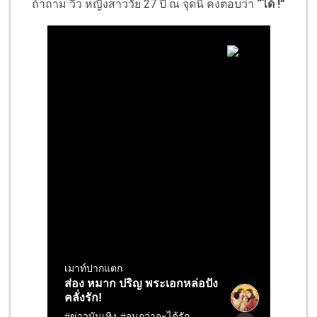
ถ้าถาม วิว หญิงสาววัย 27 ปี ณ จุดนี้ คงตอบว่า
“ได้ !”