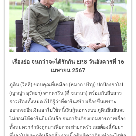
เรื่องย่อ จนกว่าจะได้รักกัน EP.8 วันอังคารที่ 16
เมษายน 2567
ภูดิน (วิลลี่) ขอบคุณที่เหมือง (หมาก ปริญ) ปกป้องอาโป
(ญาญ่า อุรัสยา) จากดาริน (ดี้ ชนานา) พร้อมกับสืบสาว
ราวเรื่องทั้งหมด ก็ได้รู้ว่าที่ดารินสร้างเรื่องขึ้นเพราะ
อยากจะยืมเงินเอาไปใช้หนี้เงินกู้นอกระบบ ภูดินยืนยันจะ
ไม่ยอมให้ดารินยืมเงินอีก จนดารินต้องยอมสารภาพเรื่อง
ทั้งหมดว่ากำลังถูกมาเฟียตามฆ่ายกครัว เลยต้องลี้ภัยมา
พึ่งอาโปและภูดินอีกครั้ง งานนี้ภูดินคิดว่าต้องทำอะไรซัก