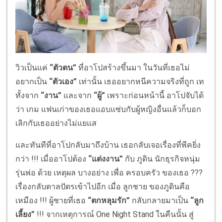
วิวเป็นแค่
“ตัวตน”
ที่อาโปสร้างขึ้นมา ในวันที่เธอไม่
อยากเป็น
“ตัวเอง”
เท่านั้น เธออยากหนีความจริงที่ถูก เท
ทั้งจาก
“งาน”
และจาก
“ผู้”
เพราะก่อนหน้านี้ อาโปจับได้
ว่า เกม แฟนเก่าของเธอแอบแซ่บกับผู้หญิงอื่นแล้วก็บอก
เลิกกับเธออย่างไม่แยแส
และทันทีที่อาโปกลับมาถึงบ้าน เธอกลับเจอเรื่องที่พีคยิ่ง
กว่า !!! เมื่ออาโปต้อง
“แต่งงาน”
กับ ภูดิน นักธุรกิจหนุ่ม
รุ่นพ่อ ด้วย เหตุผล บางอย่าง เพื่อ ครอบครัว ของเธอ ???
เรื่องกลับตาลปัตรเข้าไปอีก เมื่อ ลูกชาย ของภูดินคือ
เหมือง !!! ผู้ชายที่เธอ
“ตกหลุมรัก”
กลับกลายมาเป็น
“ลูก
เลี้ยง”
!!! จากเหตุการณ์ One Night Stand ในคืนนั้น สู่