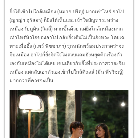
ยิ่งได้เข้าไปใกล้เหมือง (หมาก ปริญ) มากเท่าไหร่ อาโป
(ญาญ่า อุรัสยา) ก็ยิ่งได้เห็นและเข้าใจปัญหาระหว่าง
เหมืองกับภูดิน (วิลลี่) มากขึ้นด้วย แต่ยิ่งใกล้เหมืองมาก
เท่าไหร่หัวใจของอาโป กลับยิ่งเต้นไม่เป็นจังหวะ โดยเฉ
พาะเมื่ออิ๊ง (แพร์ พิชชาภา) รุกหนักพร้อมประกาศว่าจะ
จีบเหมือง อาโปก็ยิ่งจิตใจไม่สงบแถมยังหยุดคิดเรื่องตัว
เองกับเหมืองไม่ได้เลย เช่นเดียวกับอิ๊งที่ประกาศว่าจะจีบ
เหมือง แต่กลับเอาตัวเองเข้าไปใกล้ติณณ์ (มีน พีรวิชญ์)
มากกว่าที่ควรจะเป็น