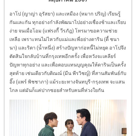
อาโป (ญาญ่า อุรัสยา) และเหมือง (หมาก ปริญ) เรียนรู้
กันและกัน ทุกอย่างกำลังพัฒนาไปอย่างเชื่องช้าและเรียบ
ง่าย จนเมื่อโอม (แฟรงกี้ วีรภัฎ) โทรมาขอความช่วย
เหลือ เพราะทนไม่ไหวกับแม่และพี่อย่างดาริน (ดี้ ชนา
นา) และริตา (น้ำหนึ่ง) สร้างปัญหาก่อหนี้ไม่หยุด อาโปจึง
ตัดสินใจกลับบ้านที่กรุงเทพอีกครั้ง เพื่อหวังจะเคลียร์
ปัญหาทุกอย่าง และเพื่อตอบแทนบุญคุณให้ดารินเป็นครั้ง
สุดท้าย เช่นเดียวกับติณณ์ (มีน พีรวิชญ์) ที่สานสัมพันธ์กับ
อิ๊ง (แพร์ พิชชาภา) แม้ระยะทางจันทบุรี-กรุงเทพ จะแสน
ไกล แต่มันก็แค่ปากซอยสำหรับคนที่ห่วงใยกัน