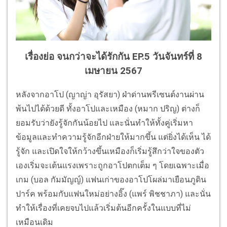
เรื่องย่อ จนกว่าจะได้รักกัน EP.5 วันจันทร์ที่ 8
เมษายน 2567
หลังจากอาโป (ญาญ่า อุรัสยา) ฝ่าด่านพรีเซนต์งานผ่าน
พ้นไปได้ด้วยดี ทั้งอาโปและเหมือง (หมาก ปริญ) ต่างก็
ยอมรับว่ายังรู้จักกันน้อยไป และนั่นทำให้ทั้งคู่เริ่มหา
ข้อมูลและทำความรู้จักอีกฝ่ายให้มากขึ้น แต่ยิ่งได้เห็น ได้
รู้จัก และเปิดใจให้กว้างขึ้นเหมืองก็เริ่มรู้สึกว่าใจของตัว
เองเริ่มจะเต้นแรงเพราะถูกอาโปตกเต็ม ๆ โดยเฉพาะเมื่อ
เกม (บอล กัมมัญญ์) แฟนเก่าของอาโปโผล่มาเยือนภูดิน
ปาร์ค พร้อมกับแฟนใหม่อย่างอิ๊ง (แพร์ พิชชาภา) และนั่น
ทำให้เรื่องที่เคยจบไปแล้วเริ่มต้นอีกครั้งในแบบที่ไม่
เหมือนเดิม