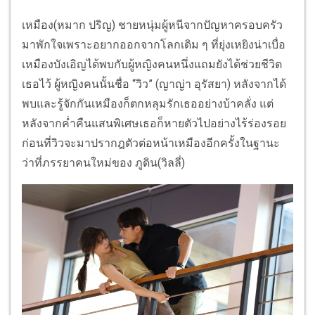
เหมือง(หมาก ปริญ) ชายหนุ่มผู้หนีจากปัญหาครอบครัว
มาพักใจเพราะอยากออกจากโลกเดิม ๆ ที่ยุ่งเหยิงน่าเบื่อ
เหมืองบังเอิญได้พบกับผู้หญิงคนหนึ่งแถมยังได้ช่วยชีวิต
เธอไว้ ผู้หญิงคนนั้นชื่อ “วิว” (ญาญ่า อุรัสยา) หลังจากได้
พบและรู้จักกันเหมืองก็ตกหลุมรักเธออย่างบ้าคลั่ง แต่
หลังจากค่ำคืนแสนพิเศษเธอก็หายตัวไปอย่างไร้ร่องรอย
ก่อนที่วิวจะมาปรากฎตัวต่อหน้าเหมืองอีกครั้งในฐานะ
ว่าที่ภรรยาคนใหม่ของ ภูดิน(วิลลี่)