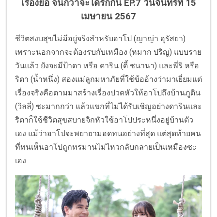
เรื่องย่อ จนกว่าจะได้รักกัน EP.7 วันจันทร์ที่ 15
เมษายน 2567
ชีวิตสงบสุขไม่มีอยู่จริงสำหรับอาโป (ญาญ่า อุรัสยา)
เพราะนอกจากจะต้องรบกับเหมือง (หมาก ปริญ) แบบราย
วันแล้ว ยังจะมีป้าดา หรือ ดาริน (ดี้ ชนานา) และพี่ริ หรือ
ริตา (น้ำหนึ่ง) สองแม่ลูกมหาภัยที่ใช้ข้ออ้างว่ามาเยี่ยมแต่
เรื่องจริงคือตามมาสร้างเรื่องปวดหัวให้อาโปถึงบ้านภูดิน
(วิลลี่) ซะมากกว่า แล้วแขกที่ไม่ได้รับเชิญอย่างดารินและ
ริตาก็ใช้ชีวิตสุขสบายจิกหัวใช้อาโปประหนึ่งอยู่บ้านตัว
เอง แม้ว่าอาโปจะพยายามอดทนอย่างที่สุด แต่สุดท้ายคน
ที่ทนเห็นอาโปถูกทรมานไม่ไหวกลับกลายเป็นเหมืองซะ
เอง