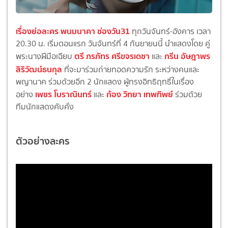
เรื่องย่อละคร พนมนาคา ช่องวัน31
ทุกวันจันทร์-อังคาร เวลา
20.30 น. เริ่มตอนแรก วันจันทร์ที่ 4 กันยายนนี้ นำแสดงโดย คู่
ตรี ภรภัทร ศรีขจรเดชา
กรีน อัษฎาพร
พระนางฝีมือเฉียบ
และ
สิริวัฒน์ธนกุล
ที่จะมาร่วมถ่ายทอดความรัก ระหว่างคนและ
พญานาค ร่วมด้วยอีก 2 นักแสดง ผู้ทรงอิทธิฤทธิ์ในเรื่อง
เพชร โบราณินทร์
ก้อง วิทยา เทพทิพย์
อย่าง
และ
ร่วมด้วย
ทีมนักแสดงคับคั่ง
ตัวอย่างละคร