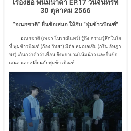
เรื่องย่อ พนมนาคา EP.17 วันจันทร์ที่
30 ตุลาคม 2566
“อเนกชาติ” ยื่นข้อเสนอ ให้กับ “พุ่มข้าวบิณฑ์”
อเนกชาติ (เพชร โบราณินทร์) รู้ถึง ความรู้สึกในใจ
ที่ พุ่มข้าวบิณฑ์ (ก้อง วิทยา) มีต่อ หมอเอเชีย (กรีน อัษฎา
พร) เกินกว่าคำว่าเพื่อน จึงพยายามโน้มน้าว และยื่นข้อ
เสนอ แลกเปลี่ยนกับพุ่มข้าวบิณฑ์