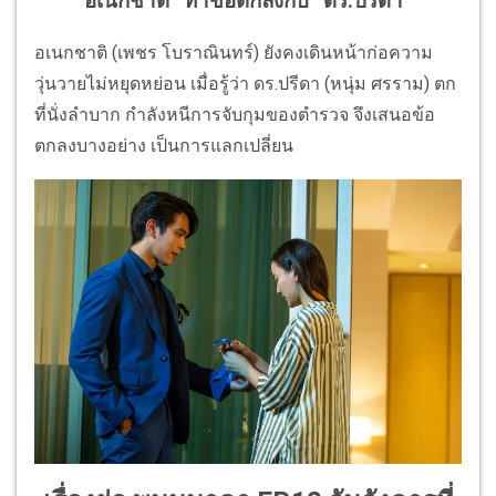
อเนกชาติ” ทำข้อตกลงกับ “ดร.ปรีดา”
อเนกชาติ (เพชร โบราณินทร์) ยังคงเดินหน้าก่อความ
วุ่นวายไม่หยุดหย่อน เมื่อรู้ว่า ดร.ปรีดา (หนุ่ม ศรราม) ตก
ที่นั่งลำบาก กำลังหนีการจับกุมของตำรวจ จึงเสนอข้อ
ตกลงบางอย่าง เป็นการแลกเปลี่ยน