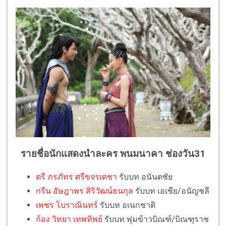
รายชื่อนักแสดงนำละคร พนมนาคา ช่องวัน31
ตรี ภรภัทร ศรีขจรเดชา
รับบท อนันตชัย
กรีน อัษฎาพร สิริวัฒน์ธนกุล
รับบท เอเชีย/อนัญชลี
เพชร โบราณินทร์
รับบท อเนกชาติ
ก้อง วิทยา เทพทิพย์
รับบท พุ่มข้าวบิณฑ์/บิณฑุราช