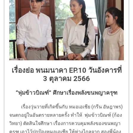
เรื่องย่อ พนมนาคา EP.10 วันอังคารที่
3 ตุลาคม 2566
“พุ่มข้าวบิณฑ์” ศึกษาเรื่องพลังขนพญาครุฑ
เรื่องวุ่นวายที่เกิดขึ้นกับ หมอเอเชีย (กรีน อัษฎาพร)
จนตกอยู่ในอันตรายหลายครั้ง ทำให้ พุ่มข้าวบิณฑ์ (ก้อง
วิทยา) ตัดสินใจศึกษา เรื่องการควบคุมพลังของขนพญา
ครุฑ เอาไว้ปกป้องหมอเอเชีย ให้ห่างไกลจาก สองพี่น้อง