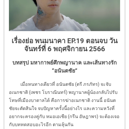
เรื่องย่อ พนมนาคา EP.19 ตอนจบ วัน
จันทร์ที่ 6 พฤศจิกายน 2566
บทสรุป มหากาพย์ศึกพญานาค และเส้นทางรัก
“อนันตชัย”
เมื่อหนทางเดียวที่ อนันตชัย (ตรี ภรภัทร) จะจับ
อเนกชาติ (เพชร โบราณินทร์) พญานาคผู้น้องกลับไปรับ
โทษที่เมืองบาดาลได้ คือการฆ่าอเนกชาติ งานนี้ อนันต
ชัยจะตัดสินใจ จบปัญหาครั้งนี้อย่างไร และความหวังที่
อยากจะครองคู่กับ หมอเอเชีย (กรีน อัษฎาพร) จะต้องเจอ
กับบททดสอบอะไรอีก ตามลุ้นกัน