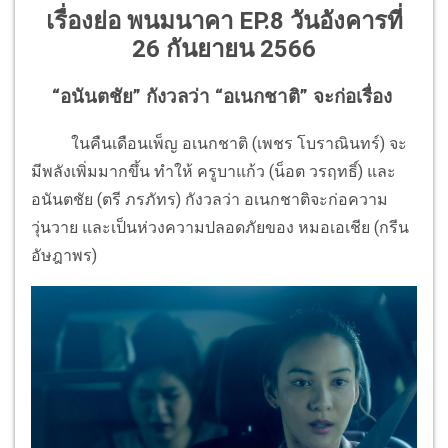
เรื่องย่อ พนมนาคา EP.8 วันอังคารที่
26 กันยายน 2566
“อนันตชัย” กังวลว่า “อเนกชาติ” จะก่อเรื่อง
ในคืนเดือนเพ็ญ อเนกชาติ (เพชร โบราณินทร์) จะ
มีพลังเพิ่มมากขึ้น ทำให้ ครูบาแก้ว (น็อต วรฤทธิ์) และ
อนันตชัย (ตรี ภรภัทร) กังวลว่า อเนกชาติจะก่อความ
วุ่นวาย และเป็นห่วงความปลอดภัยของ หมอเอเชีย (กรีน
อัษฎาพร)