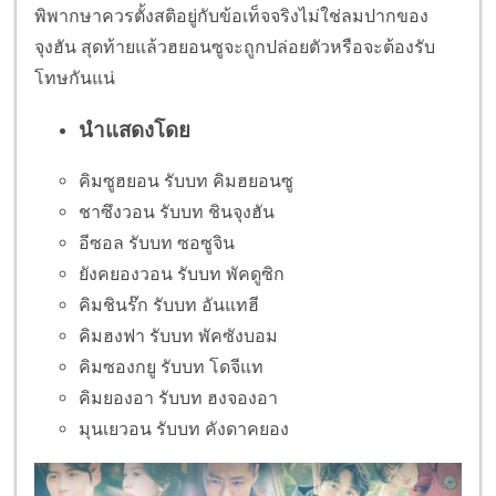
พิพากษาควรตั้งสติอยู่กับข้อเท็จจริงไม่ใช่ลมปากของ
จุงฮัน สุดท้ายแล้วฮยอนซูจะถูกปล่อยตัวหรือจะต้องรับ
โทษกันแน่
นำแสดงโดย
คิมซูฮยอน รับบท คิมฮยอนซู
ชาซึงวอน รับบท ชินจุงฮัน
อีซอล รับบท ซอซูจิน
ยังคยองวอน รับบท พัคดูซิก
คิมชินร๊ก รับบท อันแทฮี
คิมฮงฟา รับบท พัคซังบอม
คิมซองกยู รับบท โดจีแท
คิมยองอา รับบท ฮงจองอา
มุนเยวอน รับบท คังดาคยอง