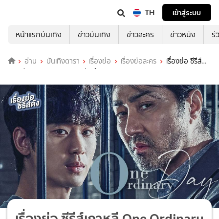
TH
เข้าสู่ระบบ
หน้าแรกบันเทิง
ข่าวบันเทิง
ข่าวละคร
ข่าวหนัง
รี
อ่าน
บันเทิงดารา
เรื่องย่อ
เรื่องย่อละคร
เรื่องย่อ ซีรีส์
เกาหลี One Ordinary Day วันถึงฆาต
เรื่องย่อ ซีรีส์เกาหลี One Ordinary