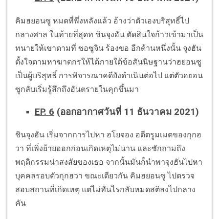
คิมฮยอนซู หมดที่พึ่งหลังแล้ว อ้างว่าตัวเองบริสุทธิ์ไป
กลางศาล ในท้ายที่สุดท ชินจุงฮัน ตัดสินใจก้าวเข้ามาเป็น
ทนายให้เขาตามที่ ซอซูจิน ร้องขอ อีกด้านหนึ่งนั้น จุงฮัน
ตั้งใจตามหาฆาตกรให้ได้ภายใต้ข้อสันนิษฐานว่าฮยอนซู
เป็นผู้บริสุทธิ์ การพิจารณาคดียังดำเนินต่อไป แต่ตัวฮยอน
ซูกลับเริ่มรู้สึกถึงอันตรายในคุกขึ้นมา
EP. 6
(ออกอากาศวันที่ 11 ธันวาคม 2021)
ชินจุงฮัน เริ่มจากการไปหา ฮโยจอง อดีตรูมเมตของกุกฮ
วา ที่เพิ่งย้ายออกก่อนเกิดเหตุไม่นาน และซักถามถึง
พฤติกรรมน่าสงสัยของเธอ จากนั้นมันก็นำพาจุงฮันไปหา
บุคคลรอบตัวกุกฮวา ขณะเดียวกัน คิมฮยอนซู ไปตรวจ
สอบสถานที่เกิดเหตุ แต่ไม่ทันไรกลับหมดสติลงไปกลาง
คัน