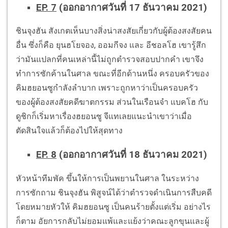
EP. 7
(ออกอากาศวันที่ 17 ธันวาคม 2021)
ชินจุงฮัน สังเกตเห็นบางสิ่งน่าสงสัยเกี่ยวกับผู้ต้องสงสัยคน
อื่น ซึ่งก็คือ ยุนฮโยจอง, ออมกีจง และ อีชอลโฮ เขารู้สึก
ว่ามันแปลกที่คนเหล่านี้ไม่ถูกตำรวจสอบปากคำ เขาจึง
ทำการซักค้านในศาล ขณะที่อีกด้านหนึ่ง ครอบครัวของ
คิมฮยอนซูกำลังลำบาก เพราะถูกหาว่าเป็นครอบครัว
ของผู้ต้องสงสัยคดีฆาตกรรม ส่วนในเรือนจำ แบคโฮ กับ
ดูชิกก็เริ่มหาเรื่องฮยอนซู จีแทเลยแนะนำเขาว่าเมื่อ
ตัดสินใจแล้วก็ต้องไปให้สุดทาง
EP. 8
(ออกอากาศวันที่ 18 ธันวาคม 2021)
หัวหน้าทีมพัค ขึ้นให้การเป็นพยานในศาล ในระหว่าง
การซักถาม ชินจุงฮัน พิสูจน์ได้ว่าตำรวจดำเนินการสืบคดี
โดยหมายหัวให้ คิมฮยอนซู เป็นคนร้ายตั้งแต่เริ่ม อย่างไร
ก็ตาม อัยการกลับไม่ยอมแพ้และแย้งว่าคณะลูกขุนและผู้