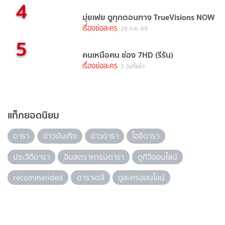
4
มุ่ยเฟย ดูทุกตอนทาง TrueVisions NOW
เรื่องย่อละคร
29 ก.ค. 69
5
คนเหนือฅน ช่อง 7HD (รีรัน)
เรื่องย่อละคร
3 วันที่แล้ว
แท็กยอดนิยม
ดารา
ข่าวบันเทิง
ข่าวดารา
ไอจีดารา
ประวัติดารา
อินสตราแกรมดารา
ดูทีวีออนไลน์
recommended
ดาราเดลี่
ดูละครออนไลน์