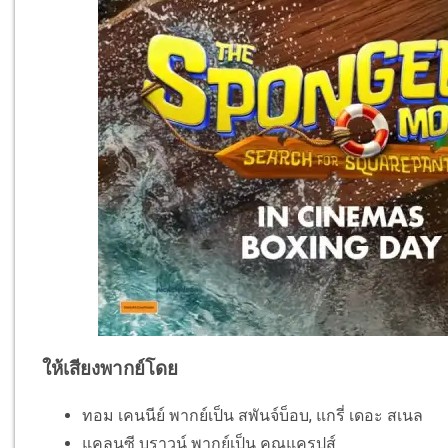
ให้เสียงพากย์โดย
ทอม เคนนีย์ พากย์เป็น สพันจ์บ็อบ, แกรี่ เดอะ สเนล
แคลนซี บราวน์ พากย์เป็น คุณแครปส์